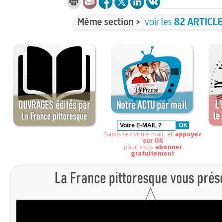
Même section >
voir les
82 ARTICL
Saisissez votre mail, et
appuyez
sur OK
pour vous
abonner
gratuitement