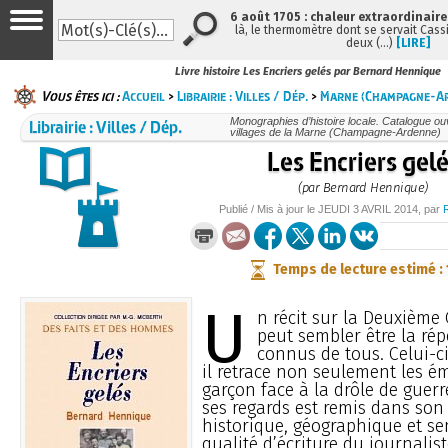
6 août 1705 : chaleur extraordinaire
là, le thermomètre dont se servait Cass
deux (…)
[LIRE]
Livre histoire Les Encriers gelés par Bernard Hennique
Vous êtes ici :
Accueil
>
Librairie : Villes / Dép.
>
Marne (Champagne-A
Librairie : Villes / Dép.
Monographies d’histoire locale. Catalogue ouvr
villages de la Marne (Champagne-Ardenne)
Les Encriers gel
(par Bernard Hennique)
Publié / Mis à jour le
JEUDI
3 AVRIL 2014
, par
Temps de lecture estimé :
U
n récit sur la Deuxième
peut sembler être la répé
connus de tous. Celui-ci
il retrace non seulement les é
garçon face à la drôle de guer
ses regards est remis dans son
historique, géographique et sen
qualité d’écriture du journali