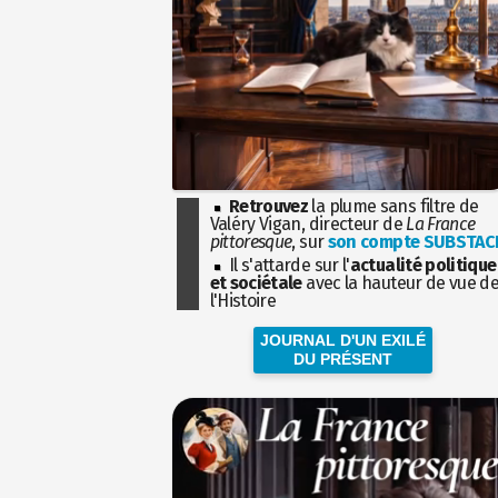
Retrouvez
la plume sans filtre de
Valéry Vigan, directeur de
La France
pittoresque
, sur
son compte SUBSTAC
Il s'attarde sur l'
actualité politique
et sociétale
avec la hauteur de vue d
l'Histoire
JOURNAL D'UN EXILÉ
DU PRÉSENT