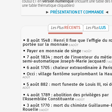
cousu) ET en
version numérique
(incluant une table des 
une table thématique cliquables)
►
PRÉSENTATION ET COMMANDE
◄
Les Plus
RÉCENTS
Les Plus
LUS
8 août 1548 : Henri II fixe que l’effigie du r
portée sur la monnaie
8 AOÛT
Payer en monnaie de singe
7 AOÛT
7 août 1834 : mort de l'inventeur du métier
semi-automatique Joseph-Marie Jacquard
7 A
6 août 1705 : chaleur extraordinaire à Pari
Occi : village fantôme surplombant la Ha
AOÛT
5 août 882 : mort funeste de Louis III, roi 
AOÛT
4 août 1789 : abolition des privilèges par
l'Assemblée Constituante
4 AOÛT
3 août 1770 : mort du chimiste Guillaume-
Rouelle
3 AOÛT