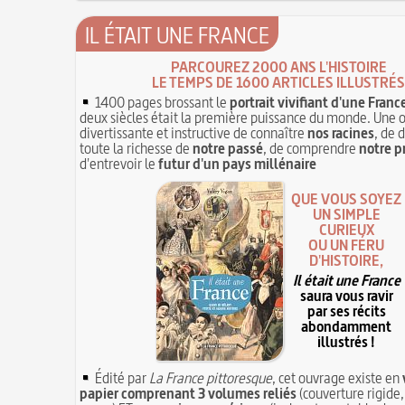
IL ÉTAIT UNE FRANCE
PARCOUREZ 2000 ANS L'HISTOIRE
LE TEMPS DE 1600 ARTICLES ILLUSTRÉS
1400 pages brossant le
portrait vivifiant d'une Franc
deux siècles était la première puissance du monde. Une 
divertissante et instructive de connaître
nos racines
, de 
toute la richesse de
notre passé
, de comprendre
notre p
d'entrevoir le
futur d'un pays millénaire
QUE VOUS SOYEZ
UN SIMPLE
CURIEUX
OU UN FÉRU
D'HISTOIRE,
Il était une France
saura vous ravir
par ses récits
abondamment
illustrés !
Édité par
La France pittoresque
, cet ouvrage existe en
papier comprenant 3 volumes reliés
(couverture rigide,