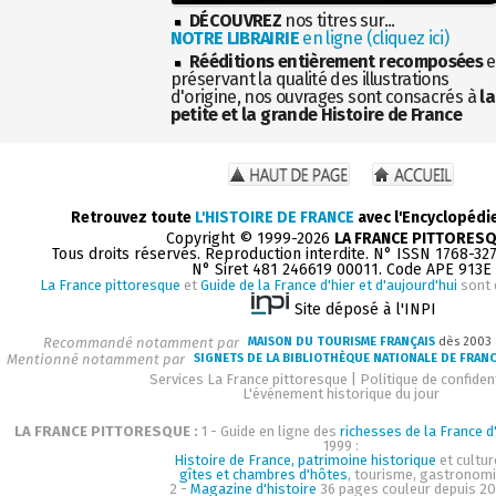
DÉCOUVREZ
nos titres sur...
NOTRE LIBRAIRIE
en ligne (cliquez ici)
Rééditions entièrement recomposées
e
préservant la qualité des illustrations
d'origine, nos ouvrages sont consacrés à
la
petite et la grande Histoire de France
Retrouvez toute
L'HISTOIRE DE FRANCE
avec l'Encyclopédi
Copyright © 1999-2026
LA FRANCE PITTORES
Tous droits réservés. Reproduction interdite. N° ISSN 1768-32
N° Siret 481 246619 00011. Code APE 913E
La France pittoresque
et
Guide de la France d'hier et d'aujourd'hui
sont 
Site déposé à l'INPI
Recommandé notamment par
MAISON DU TOURISME FRANÇAIS
dès 2003
Mentionné notamment par
SIGNETS DE LA BIBLIOTHÈQUE NATIONALE DE FRAN
Services La France pittoresque
|
Politique de confident
L'événement historique du jour
LA FRANCE PITTORESQUE :
1 - Guide en ligne des
richesses de la France d'
1999 :
Histoire de France, patrimoine historique
et cultur
gîtes et chambres d'hôtes
, tourisme, gastronom
2 -
Magazine d'histoire
36 pages couleur depuis 20