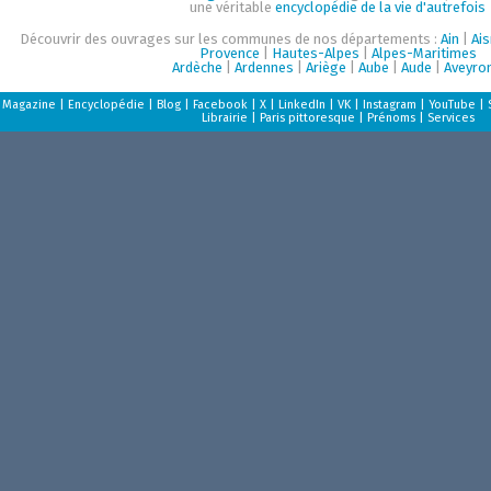
une véritable
encyclopédie de la vie d'autrefois
Découvrir des ouvrages sur les communes de nos départements :
Ain
|
Ai
Provence
|
Hautes-Alpes
|
Alpes-Maritimes
Ardèche
|
Ardennes
|
Ariège
|
Aube
|
Aude
|
Aveyro
Magazine
|
Encyclopédie
|
Blog
|
Facebook
|
X
|
LinkedIn
|
VK
|
Instagram
|
YouTube
|
Librairie
|
Paris pittoresque
|
Prénoms
|
Services