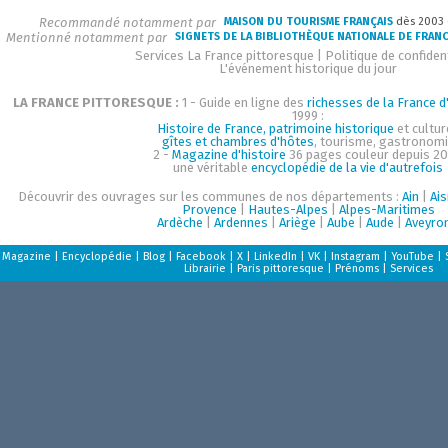
Recommandé notamment par
MAISON DU TOURISME FRANÇAIS
dès 2003
Mentionné notamment par
SIGNETS DE LA BIBLIOTHÈQUE NATIONALE DE FRAN
Services La France pittoresque
|
Politique de confident
L'événement historique du jour
LA FRANCE PITTORESQUE :
1 - Guide en ligne des
richesses de la France d'
1999 :
Histoire de France, patrimoine historique
et cultur
gîtes et chambres d'hôtes
, tourisme, gastronom
2 -
Magazine d'histoire
36 pages couleur depuis 20
une véritable
encyclopédie de la vie d'autrefois
Découvrir des ouvrages sur les communes de nos départements :
Ain
|
Ai
Provence
|
Hautes-Alpes
|
Alpes-Maritimes
Ardèche
|
Ardennes
|
Ariège
|
Aube
|
Aude
|
Aveyro
Magazine
|
Encyclopédie
|
Blog
|
Facebook
|
X
|
LinkedIn
|
VK
|
Instagram
|
YouTube
|
Librairie
|
Paris pittoresque
|
Prénoms
|
Services