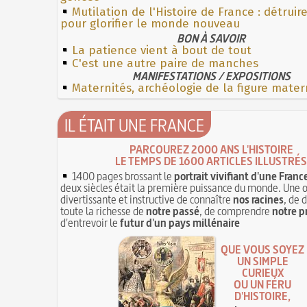
Mutilation de l'Histoire de France : détruir
pour glorifier le monde nouveau
BON À SAVOIR
La patience vient à bout de tout
C'est une autre paire de manches
MANIFESTATIONS / EXPOSITIONS
Maternités, archéologie de la figure mater
IL ÉTAIT UNE FRANCE
PARCOUREZ 2000 ANS L'HISTOIRE
LE TEMPS DE 1600 ARTICLES ILLUSTRÉS
1400 pages brossant le
portrait vivifiant d'une Franc
deux siècles était la première puissance du monde. Une 
divertissante et instructive de connaître
nos racines
, de 
toute la richesse de
notre passé
, de comprendre
notre p
d'entrevoir le
futur d'un pays millénaire
QUE VOUS SOYEZ
UN SIMPLE
CURIEUX
OU UN FÉRU
D'HISTOIRE,