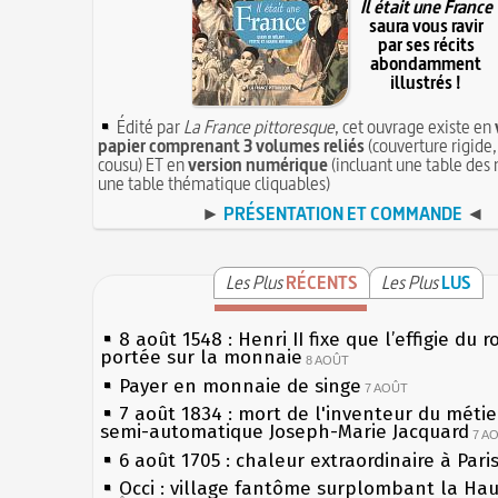
Il était une France
saura vous ravir
par ses récits
abondamment
illustrés !
Édité par
La France pittoresque
, cet ouvrage existe en
papier comprenant 3 volumes reliés
(couverture rigide,
cousu) ET en
version numérique
(incluant une table des 
une table thématique cliquables)
►
PRÉSENTATION ET COMMANDE
◄
Les Plus
RÉCENTS
Les Plus
LUS
8 août 1548 : Henri II fixe que l’effigie du r
portée sur la monnaie
8 AOÛT
Payer en monnaie de singe
7 AOÛT
7 août 1834 : mort de l'inventeur du métier
semi-automatique Joseph-Marie Jacquard
7 A
6 août 1705 : chaleur extraordinaire à Pari
Occi : village fantôme surplombant la Ha