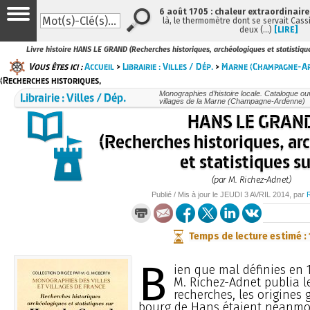
6 août 1705 : chaleur extraordinaire
là, le thermomètre dont se servait Cass
deux (…)
[LIRE]
Livre histoire HANS LE GRAND (Recherches historiques, archéologiques et statistiqu
Vous êtes ici :
Accueil
>
Librairie : Villes / Dép.
>
Marne (Champagne-A
(Recherches historiques,
Librairie : Villes / Dép.
Monographies d’histoire locale. Catalogue ouvr
villages de la Marne (Champagne-Ardenne)
HANS LE GRAN
(Recherches historiques, ar
et statistiques su
(par M. Richez-Adnet)
Publié / Mis à jour le
JEUDI
3 AVRIL 2014
, par
Temps de lecture estimé :
B
ien que mal définies en 
M. Richez-Adnet publia le
recherches, les origines
bourg de Hans étaient néanmoi