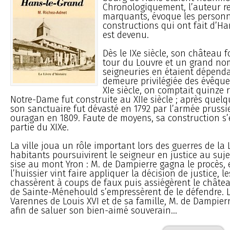
Chronologiquement, l’auteur rel
marquants, évoque les personn
constructions qui ont fait d’Ha
est devenu.
Dès le IXe siècle, son château fo
tour du Louvre et un grand no
seigneuries en étaient dépendan
demeure privilégiée des évêque
XIe siècle, on comptait quinze 
Notre-Dame fut construite au XIIe siècle ; après que
son sanctuaire fut dévasté en 1792 par l’armée prussi
ouragan en 1809. Faute de moyens, sa construction s
partie du XIXe.
La ville joua un rôle important lors des guerres de la L
habitants poursuivirent le seigneur en justice au suje
sise au mont Yron : M. de Dampierre gagna le procès, 
l’huissier vint faire appliquer la décision de justice, l
chassèrent à coups de faux puis assiégèrent le châtea
de Sainte-Ménehould s’empressèrent de le défendre. L
Varennes de Louis XVI et de sa famille, M. de Dampierre
afin de saluer son bien-aimé souverain...