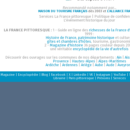
Recommandé notamment par...
MAISON DU TOURISME FRANÇAIS
dès 2003 et
L'ALLIANCE FR
Services La France pittoresque
|
Politique de confident
L'événement historique du jour
LA FRANCE PITTORESQUE :
1 - Guide en ligne des
richesses de la France d'
1999 :
Histoire de France, patrimoine historique
et cultur
gîtes et chambres d'hôtes
, tourisme, gastronom
2 -
Magazine d'histoire
36 pages couleur depuis 20
une véritable
encyclopédie de la vie d'autrefois
Découvrir des ouvrages sur les communes de nos départements :
Ain
|
Ai
Provence
|
Hautes-Alpes
|
Alpes-Maritimes
Ardèche
|
Ardennes
|
Ariège
|
Aube
|
Aude
|
Aveyro
Magazine
|
Encyclopédie
|
Blog
|
Facebook
|
X
|
LinkedIn
|
VK
|
Instagram
|
YouTube
|
Librairie
|
Paris pittoresque
|
Prénoms
|
Services