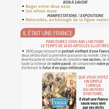
BON À SAVOIR
Nager entre deux eaux
Qui refuse muse
MANIFESTATIONS / EXPOSITIONS
Maternités, archéologie de la figure mater
IL ÉTAIT UNE FRANCE
PARCOUREZ 2000 ANS L'HISTOIRE
LE TEMPS DE 1600 ARTICLES ILLUSTRÉS
1400 pages brossant le
portrait vivifiant d'une Franc
deux siècles était la première puissance du monde. Une 
divertissante et instructive de connaître
nos racines
, de 
toute la richesse de
notre passé
, de comprendre
notre p
d'entrevoir le
futur d'un pays millénaire
QUE VOUS SOYEZ
UN SIMPLE
CURIEUX
OU UN FÉRU
D'HISTOIRE,
Il était une France
saura vous ravir
par ses récits