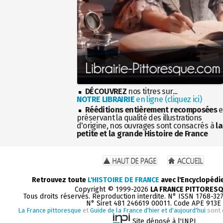
DÉCOUVREZ
nos titres sur...
NOTRE LIBRAIRIE
en ligne (cliquez ici)
Rééditions entièrement recomposées
e
préservant la qualité des illustrations
d'origine, nos ouvrages sont consacrés à
la
petite et la grande Histoire de France
Retrouvez toute
L'HISTOIRE DE FRANCE
avec l'Encyclopédi
Copyright © 1999-2026
LA FRANCE PITTORES
Tous droits réservés. Reproduction interdite. N° ISSN 1768-32
N° Siret 481 246619 00011. Code APE 913E
La France pittoresque
et
Guide de la France d'hier et d'aujourd'hui
sont 
Site déposé à l'INPI