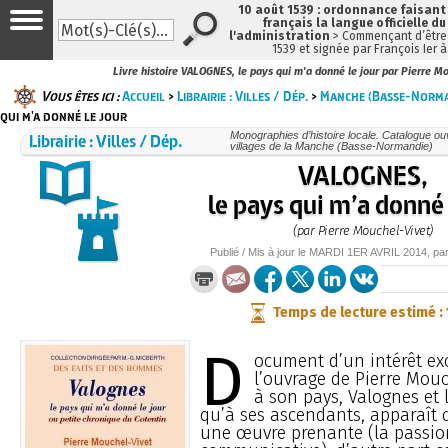
10 août 1539 : ordonnance faisan
français la langue officielle du
l'administration
> Commençant d’être 
1539 et signée par François Ier 
Livre histoire VALOGNES, le pays qui m'a donné le jour par Pierre M
Vous êtes ici :
Accueil
>
Librairie : Villes / Dép.
>
Manche (Basse-Norma
qui m'a donné le jour
Librairie : Villes / Dép.
Monographies d’histoire locale. Catalogue ouvr
villages de la Manche (Basse-Normandie)
VALOGNES,
le pays qui m’a donné 
(par Pierre Mouchel-Vivet)
Publié / Mis à jour le
MARDI
1ER AVRIL 2014
, pa
Temps de lecture estimé :
D
ocument d’un intérêt ex
l’ouvrage de Pierre Mouc
à son pays, Valognes et l
qu’à ses ascendants, apparaît
une œuvre prenante (la passion