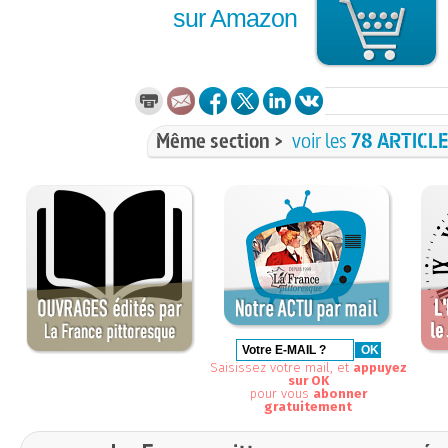
sur Amazon
Même section >
voir les
78 ARTICL
Saisissez votre mail, et
appuyez
sur OK
pour vous
abonner
gratuitement