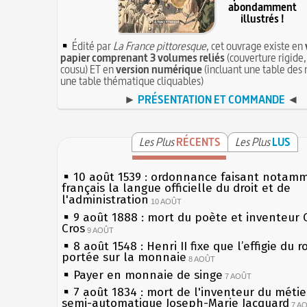
abondamment
illustrés !
Édité par
La France pittoresque
, cet ouvrage existe en
papier comprenant 3 volumes reliés
(couverture rigide,
cousu) ET en
version numérique
(incluant une table des 
une table thématique cliquables)
►
PRÉSENTATION ET COMMANDE
◄
Les Plus
RÉCENTS
Les Plus
LUS
10 août 1539 : ordonnance faisant notam
français la langue officielle du droit et de
l'administration
10 AOÛT
9 août 1888 : mort du poète et inventeur 
Cros
9 AOÛT
8 août 1548 : Henri II fixe que l’effigie du r
portée sur la monnaie
8 AOÛT
Payer en monnaie de singe
7 AOÛT
7 août 1834 : mort de l'inventeur du métier
semi-automatique Joseph-Marie Jacquard
7 A