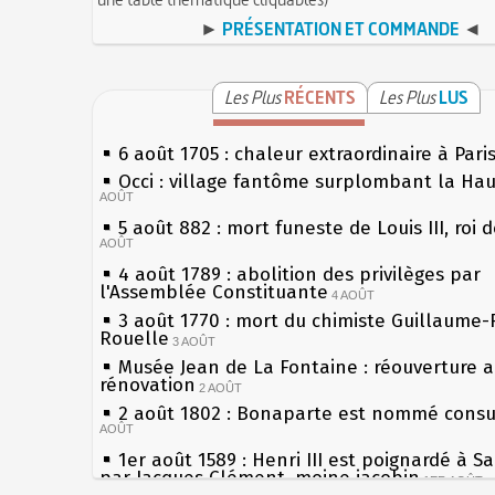
►
PRÉSENTATION ET COMMANDE
◄
Les Plus
RÉCENTS
Les Plus
LUS
6 août 1705 : chaleur extraordinaire à Pari
Occi : village fantôme surplombant la Ha
AOÛT
5 août 882 : mort funeste de Louis III, roi 
AOÛT
4 août 1789 : abolition des privilèges par
l'Assemblée Constituante
4 AOÛT
3 août 1770 : mort du chimiste Guillaume-
Rouelle
3 AOÛT
Musée Jean de La Fontaine : réouverture 
rénovation
2 AOÛT
2 août 1802 : Bonaparte est nommé consul
AOÛT
1er août 1589 : Henri III est poignardé à S
par Jacques Clément, moine jacobin
1ER AOÛT