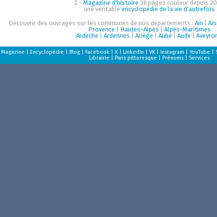
2 -
Magazine d'histoire
36 pages couleur depuis 20
une véritable
encyclopédie de la vie d'autrefois
Découvrir des ouvrages sur les communes de nos départements :
Ain
|
Ai
Provence
|
Hautes-Alpes
|
Alpes-Maritimes
Ardèche
|
Ardennes
|
Ariège
|
Aube
|
Aude
|
Aveyro
Magazine
|
Encyclopédie
|
Blog
|
Facebook
|
X
|
LinkedIn
|
VK
|
Instagram
|
YouTube
|
Librairie
|
Paris pittoresque
|
Prénoms
|
Services