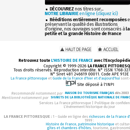
DÉCOUVREZ
nos titres sur...
NOTRE LIBRAIRIE
en ligne (cliquez ici)
Rééditions entièrement recomposées
e
préservant la qualité des illustrations
d'origine, nos ouvrages sont consacrés à
la
petite et la grande Histoire de France
Retrouvez toute
L'HISTOIRE DE FRANCE
avec l'Encyclopédi
Copyright © 1999-2026
LA FRANCE PITTORES
Tous droits réservés. Reproduction interdite. N° ISSN 1768-32
N° Siret 481 246619 00011. Code APE 913E
La France pittoresque
et
Guide de la France d'hier et d'aujourd'hui
sont 
Site déposé à l'INPI
Recommandé notamment par
MAISON DU TOURISME FRANÇAIS
dès 2003
Mentionné notamment par
SIGNETS DE LA BIBLIOTHÈQUE NATIONALE DE FRAN
Services La France pittoresque
|
Politique de confident
L'événement historique du jour
LA FRANCE PITTORESQUE :
1 - Guide en ligne des
richesses de la France d'
1999 :
Histoire de France, patrimoine historique
et cultur
gîtes et chambres d'hôtes
, tourisme, gastronom