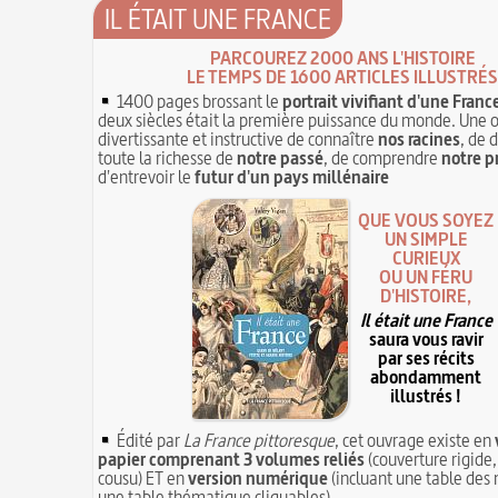
IL ÉTAIT UNE FRANCE
PARCOUREZ 2000 ANS L'HISTOIRE
LE TEMPS DE 1600 ARTICLES ILLUSTRÉS
1400 pages brossant le
portrait vivifiant d'une Franc
deux siècles était la première puissance du monde. Une 
divertissante et instructive de connaître
nos racines
, de 
toute la richesse de
notre passé
, de comprendre
notre p
d'entrevoir le
futur d'un pays millénaire
QUE VOUS SOYEZ
UN SIMPLE
CURIEUX
OU UN FÉRU
D'HISTOIRE,
Il était une France
saura vous ravir
par ses récits
abondamment
illustrés !
Édité par
La France pittoresque
, cet ouvrage existe en
papier comprenant 3 volumes reliés
(couverture rigide,
cousu) ET en
version numérique
(incluant une table des 
une table thématique cliquables)