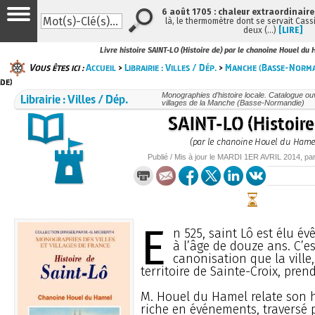
6 août 1705 : chaleur extraordinaire
là, le thermomètre dont se servait Cass
deux (…)
[LIRE]
Livre histoire SAINT-LO (Histoire de) par le chanoine Houel du
Vous êtes ici :
Accueil
>
Librairie : Villes / Dép.
>
Manche (Basse-Norma
de)
Librairie : Villes / Dép.
Monographies d’histoire locale. Catalogue ouvr
villages de la Manche (Basse-Normandie)
SAINT-LO (Histoire
(par le chanoine Houel du Hame
Publié / Mis à jour le
MARDI
1ER AVRIL 2014
, pa
E
n 525, saint Lô est élu é
à l’âge de douze ans. C’e
canonisation que la ville,
territoire de Sainte-Croix, pre
M. Houel du Hamel relate son h
riche en événements, traversé p