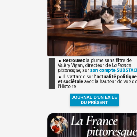
Retrouvez
la plume sans filtre de
Valéry Vigan, directeur de
La France
pittoresque
, sur
son compte SUBSTAC
Il s'attarde sur l'
actualité politique
et sociétale
avec la hauteur de vue d
l'Histoire
JOURNAL D'UN EXILÉ
DU PRÉSENT