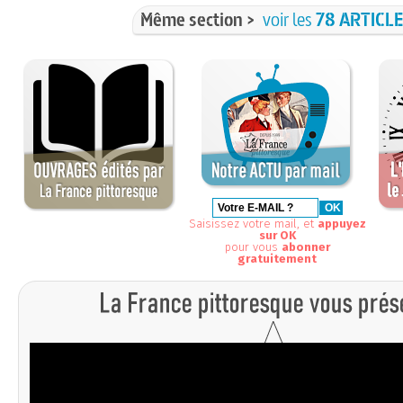
Même section >
voir les
78 ARTICL
Saisissez votre mail, et
appuyez
sur OK
pour vous
abonner
gratuitement