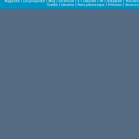
Magazine
|
Encyclopédie
|
Blog
|
Facebook
|
X
|
LinkedIn
|
VK
|
Instagram
|
YouTube
Tumblr
|
Librairie
|
Paris pittoresque
|
Prénoms
|
Services