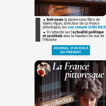
Retrouvez
la plume sans filtre de
Valéry Vigan, directeur de
La France
pittoresque
, sur
son compte SUBSTACK
Il s'attarde sur l'
actualité politique
et sociétale
avec la hauteur de vue de
l'Histoire
JOURNAL D'UN EXILÉ
DU PRÉSENT