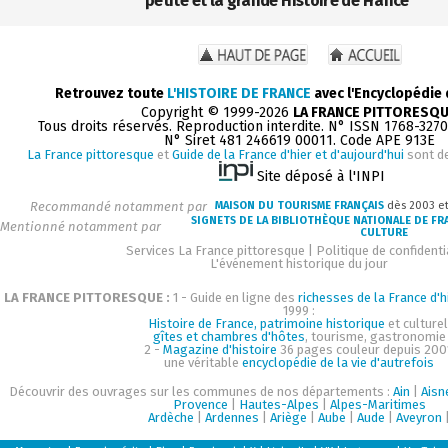
petite et la grande Histoire de France
Retrouvez toute
L'HISTOIRE DE FRANCE
avec l'Encyclopédie
Copyright © 1999-2026
LA FRANCE PITTORESQ
Tous droits réservés. Reproduction interdite. N° ISSN 1768-327
N° Siret 481 246619 00011. Code APE 913E
La France pittoresque
et
Guide de la France d'hier et d'aujourd'hui
sont d
Site déposé à l'INPI
Recommandé notamment par
MAISON DU TOURISME FRANÇAIS
dès 2003 e
SIGNETS DE LA BIBLIOTHÈQUE NATIONALE DE FR
Mentionné notamment par
CULTURE
Services La France pittoresque
|
Politique de confidenti
L'événement historique du jour
LA FRANCE PITTORESQUE :
1 - Guide en ligne des
richesses de la France d'h
1999 :
Histoire de France, patrimoine historique
et culturel
gîtes et chambres d'hôtes
, tourisme, gastronomie
2 -
Magazine d'histoire
36 pages couleur depuis 200
une véritable
encyclopédie de la vie d'autrefois
Découvrir des ouvrages sur les communes de nos départements :
Ain
|
Aisn
Provence
|
Hautes-Alpes
|
Alpes-Maritimes
Ardèche
|
Ardennes
|
Ariège
|
Aube
|
Aude
|
Aveyron