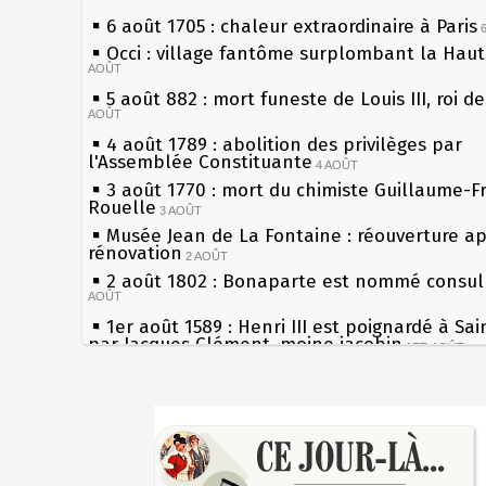
6 août 1705 : chaleur extraordinaire à Paris
Occi : village fantôme surplombant la Hau
AOÛT
5 août 882 : mort funeste de Louis III, roi d
AOÛT
4 août 1789 : abolition des privilèges par
l'Assemblée Constituante
4 AOÛT
3 août 1770 : mort du chimiste Guillaume-F
Rouelle
3 AOÛT
Musée Jean de La Fontaine : réouverture a
rénovation
2 AOÛT
2 août 1802 : Bonaparte est nommé consul 
AOÛT
1er août 1589 : Henri III est poignardé à Sa
par Jacques Clément, moine jacobin
1ER AOÛT
31 juillet 1899 : décret instaurant les moug
boîtes aux lettres en fonte de Léon Mougeot
Sécheresses (Grandes), étés caniculaires à 
30 juillet 1918 : mort d'Auguste Poulain, fo
les siècles
Chocolat Poulain
30 JUILLET
27 mai 1610 : supplice de François Ravaillac
29 juillet 1881 : loi sur la liberté de la pres
du roi Henri IV