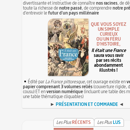
divertissante et instructive de connaître
nos racines
, de dé
toute la richesse de
notre passé
, de comprendre
notre pr
d'entrevoir le
futur d'un pays millénaire
QUE VOUS SOYEZ
UN SIMPLE
CURIEUX
OU UN FÉRU
D'HISTOIRE,
Il était une France
saura vous ravir
par ses récits
abondamment
illustrés !
Édité par
La France pittoresque
, cet ouvrage existe en
v
papier comprenant 3 volumes reliés
(couverture rigide, d
cousu) ET en
version numérique
(incluant une table des m
une table thématique cliquables)
►
PRÉSENTATION ET COMMANDE
◄
Les Plus
RÉCENTS
Les Plus
LUS