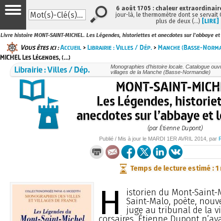
6 août 1705 : chaleur extraordinair
jour-là, le thermomètre dont se servait
plus de deux (…)
[LIRE]
Livre histoire MONT-SAINT-MICHEL. Les Légendes, historiettes et anecdotes sur l'abbaye et
Vous êtes ici :
Accueil
>
Librairie : Villes / Dép.
>
Manche (Basse-Norma
MICHEL Les Légendes, (…)
Librairie : Villes / Dép.
Monographies d’histoire locale. Catalogue ouvra
villages de la Manche (Basse-Normandie)
MONT-SAINT-MICH
Les Légendes, historiet
anecdotes sur l’abbaye et l
(par Étienne Dupont)
Publié / Mis à jour le
MARDI
1ER AVRIL 2014
, par
Temps de lecture estimé : 1
H
istorien du Mont-Saint-
Saint-Malo, poète, nouve
juge au tribunal de la vi
corsaires, Étienne Dupont n’av