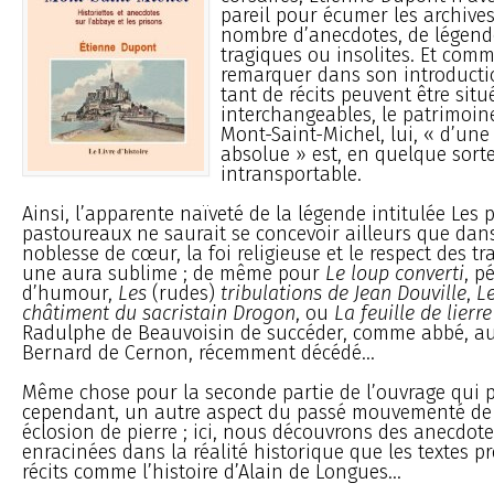
pareil pour écumer les archives
nombre d’anecdotes, de légende
tragiques ou insolites. Et comme
remarquer dans son introducti
tant de récits peuvent être situ
interchangeables, le patrimoin
Mont-Saint-Michel, lui, « d’une 
absolue » est, en quelque sorte
intransportable.
Ainsi, l’apparente naïveté de la légende intitulée Les p
pastoureaux ne saurait se concevoir ailleurs que dans
noblesse de cœur, la foi religieuse et le respect des t
une aura sublime ; de même pour
Le loup converti
, p
d’humour,
Les
(rudes)
tribulations de Jean Douville
,
L
châtiment du sacristain Drogon
, ou
La feuille de lierre
Radulphe de Beauvoisin de succéder, comme abbé, au
Bernard de Cernon, récemment décédé...
Même chose pour la seconde partie de l’ouvrage qui p
cependant, un autre aspect du passé mouvementé de 
éclosion de pierre ; ici, nous découvrons des anecdo
enracinées dans la réalité historique que les textes pré
récits comme l’histoire d’Alain de Longues...