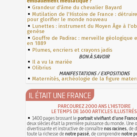
emballement médiatique ?
Grandeur d'âme du chevalier Bayard
Mutilation de l'Histoire de France : détruir
pour glorifier le monde nouveau
Lunettes : instrument du Moyen Âge à l'o
genèse
Gouffre de Padirac : merveille géologique 
en 1889
Plumes, encriers et crayons jadis
BON À SAVOIR
Il a vu la mariée
Olibrius
MANIFESTATIONS / EXPOSITIONS
Maternités, archéologie de la figure mater
IL ÉTAIT UNE FRANCE
PARCOUREZ 2000 ANS L'HISTOIRE
LE TEMPS DE 1600 ARTICLES ILLUSTRÉS
1400 pages brossant le
portrait vivifiant d'une Franc
deux siècles était la première puissance du monde. Une 
divertissante et instructive de connaître
nos racines
, de 
toute la richesse de
notre passé
, de comprendre
notre p