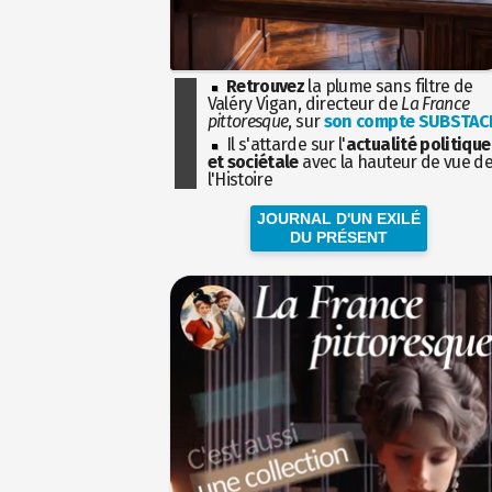
Retrouvez
la plume sans filtre de
Valéry Vigan, directeur de
La France
pittoresque
, sur
son compte SUBSTAC
Il s'attarde sur l'
actualité politique
et sociétale
avec la hauteur de vue d
l'Histoire
JOURNAL D'UN EXILÉ
DU PRÉSENT