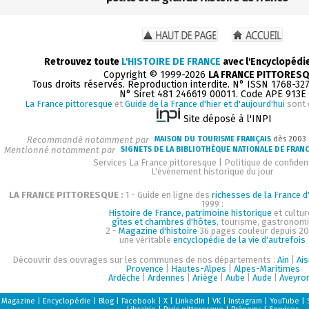
Retrouvez toute
L'HISTOIRE DE FRANCE
avec l'Encyclopédi
Copyright © 1999-2026
LA FRANCE PITTORES
Tous droits réservés. Reproduction interdite. N° ISSN 1768-32
N° Siret 481 246619 00011. Code APE 913E
La France pittoresque
et
Guide de la France d'hier et d'aujourd'hui
sont 
Site déposé à l'INPI
Recommandé notamment par
MAISON DU TOURISME FRANÇAIS
dès 2003
Mentionné notamment par
SIGNETS DE LA BIBLIOTHÈQUE NATIONALE DE FRAN
Services La France pittoresque
|
Politique de confident
L'événement historique du jour
LA FRANCE PITTORESQUE :
1 - Guide en ligne des
richesses de la France d'
1999 :
Histoire de France, patrimoine historique
et cultur
gîtes et chambres d'hôtes
, tourisme, gastronom
2 -
Magazine d'histoire
36 pages couleur depuis 20
une véritable
encyclopédie de la vie d'autrefois
Découvrir des ouvrages sur les communes de nos départements :
Ain
|
Ai
Provence
|
Hautes-Alpes
|
Alpes-Maritimes
Ardèche
|
Ardennes
|
Ariège
|
Aube
|
Aude
|
Aveyro
Magazine
|
Encyclopédie
|
Blog
|
Facebook
|
X
|
LinkedIn
|
VK
|
Instagram
|
YouTube
|