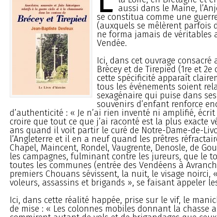
L
aussi dans le Maine, l’An
se constitua comme une guerre
(auxquels se mêlèrent parfois 
ne forma jamais de véritables
Vendée.
Ici, dans cet ouvrage consacré
Brécey et de Tirepied (1re et 2e
cette spécificité apparaît claire
tous les événements soient rel
sexagénaire qui puise dans ses
souvenirs d’enfant renforce en
d’authenticité : « Je n’ai rien inventé ni amplifié, écri
croire que tout ce que j’ai raconté est la plus exacte vér
ans quand il voit partir le curé de Notre-Dame-de-Liv
l’Angleterre et il en a neuf quand les prêtres réfractai
Chapel, Maincent, Rondel, Vaugrente, Denosle, de Gouv
les campagnes, fulminant contre les jureurs, que le 
toutes les communes (entrée des Vendéens à Avranche
premiers Chouans sévissent, la nuit, le visage noirci,
voleurs, assassins et brigands », se faisant appeler l
Ici, dans cette réalité happée, prise sur le vif, le man
de mise : « Les colonnes mobiles donnant la chasse