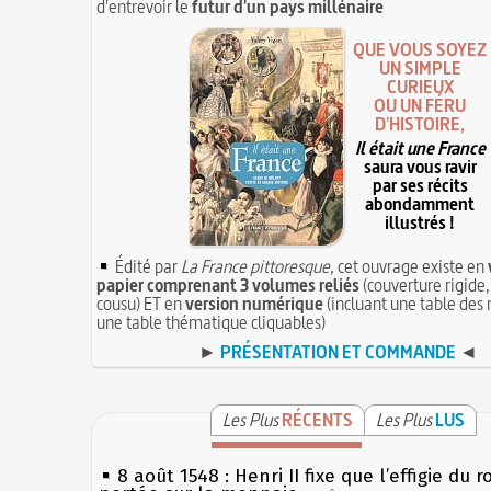
d'entrevoir le
futur d'un pays millénaire
QUE VOUS SOYEZ
UN SIMPLE
CURIEUX
OU UN FÉRU
D'HISTOIRE,
Il était une France
saura vous ravir
par ses récits
abondamment
illustrés !
Édité par
La France pittoresque
, cet ouvrage existe en
papier comprenant 3 volumes reliés
(couverture rigide,
cousu) ET en
version numérique
(incluant une table des 
une table thématique cliquables)
►
PRÉSENTATION ET COMMANDE
◄
Les Plus
RÉCENTS
Les Plus
LUS
8 août 1548 : Henri II fixe que l’effigie du r