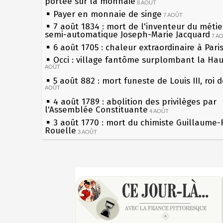
portée sur la monnaie
8 AOÛT
Payer en monnaie de singe
7 AOÛT
7 août 1834 : mort de l'inventeur du métier
semi-automatique Joseph-Marie Jacquard
7 A
6 août 1705 : chaleur extraordinaire à Pari
Occi : village fantôme surplombant la Ha
AOÛT
5 août 882 : mort funeste de Louis III, roi 
AOÛT
4 août 1789 : abolition des privilèges par
l'Assemblée Constituante
4 AOÛT
3 août 1770 : mort du chimiste Guillaume-
Rouelle
3 AOÛT
Musée Jean de La Fontaine : réouverture 
rénovation
2 AOÛT
2 août 1802 : Bonaparte est nommé consul
Sécheresses (Grandes), étés caniculaires à
AOÛT
les siècles
1er août 1589 : Henri III est poignardé à S
27 mai 1610 : supplice de François Ravailla
par Jacques Clément, moine jacobin
du roi Henri IV
1ER AOÛT
31 juillet 1899 : décret instaurant les mou
Pierre qui roule n'amasse pas mousse
boîtes aux lettres en fonte de Léon Mougeo
Qui aime bien châtie bien