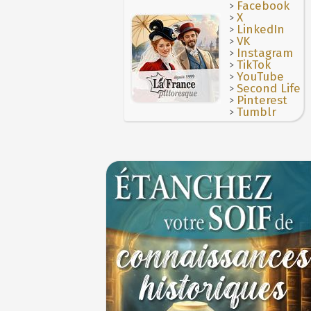
>
Le masque de l'ingérence ou le peuple so
Facebook
>
X
1ER JUILLET
>
LinkedIn
>
VK
>
Instagram
>
TikTok
>
YouTube
>
Second Life
>
Pinterest
>
Tumblr