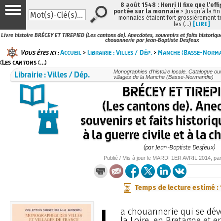
8 août 1548 : Henri II fixe que l’eff
portée sur la monnaie
> Jusqu’à la fin
monnaies étaient fort grossièrement tr
les (…)
[LIRE]
Livre histoire BRÉCEY ET TIREPIED (Les cantons de). Anecdotes, souvenirs et faits historiques 
chouannerie par Jean-Baptiste Desfeux
Vous êtes ici :
Accueil
>
Librairie : Villes / Dép.
>
Manche (Basse-Norma
(Les cantons (…)
Librairie : Villes / Dép.
Monographies d’histoire locale. Catalogue ouvr
villages de la Manche (Basse-Normandie)
BRÉCEY ET TIREP
(Les cantons de). Ane
souvenirs et faits historiq
à la guerre civile et à la 
(par Jean-Baptiste Desfeux)
Publié / Mis à jour le
MARDI
1ER AVRIL 2014
, pa
Temps de lecture estimé :
a chouannerie qui se dév
la Loire, en Bretagne et 