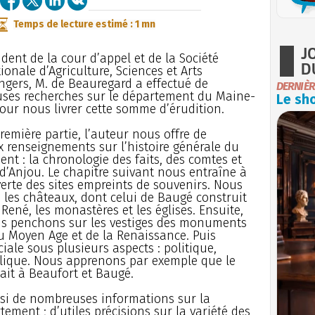
Temps de lecture estimé : 1 mn
J
ident de la cour d’appel et de la Société
D
ionale d’Agriculture, Sciences et Arts
ngers, M. de Beauregard a effectué de
DERNIÈR
uses recherches sur le département du Maine-
Le sho
pour nous livrer cette somme d’érudition.
remière partie, l’auteur nous offre de
renseignements sur l’histoire générale du
nt : la chronologie des faits, des comtes et
d’Anjou. Le chapitre suivant nous entraîne à
erte des sites empreints de souvenirs. Nous
s les châteaux, dont celui de Baugé construit
 René, les monastères et les églises. Ensuite,
s penchons sur les vestiges des monuments
du Moyen Age et de la Renaissance. Puis
ciale sous plusieurs aspects : politique,
ublique. Nous apprenons par exemple que le
eait à Beaufort et Baugé.
ssi de nombreuses informations sur la
ement ; d’utiles précisions sur la variété des