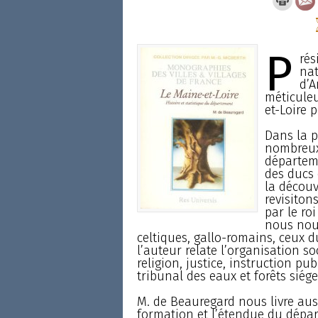
P
rés
nat
d’A
méticule
et-Loire 
Dans la p
nombreux 
départeme
des ducs 
la découv
revisiton
par le roi
nous nou
celtiques, gallo-romains, ceux 
l’auteur relate l’organisation so
religion, justice, instruction p
tribunal des eaux et forêts siég
M. de Beauregard nous livre au
formation et l’étendue du départ