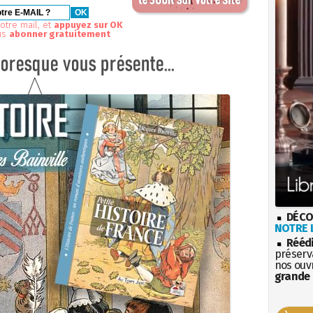
otre mail, et
appuyez sur OK
us
abonner gratuitement
DÉCO
NOTRE L
Rééd
préserva
nos ouv
grande 