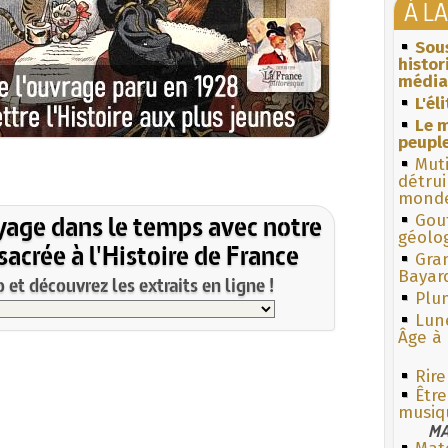
À L
Sous
histo
média
L'él
Le m
peuple
Muti
détrui
monde
yage dans le temps avec notre
Gouf
géolo
acrée à l'Histoire de France
Gra
Bayar
et découvrez les extraits en ligne !
Plum
Lun
Âge à 
Rire
Êtr
musiq
MA