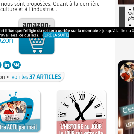
at nous sont proposées. Quant à la dernière
culture et à l’industrie...
Val
pit
I
so
nder
l'H
azon
on >
voir les
37 ARTICLES