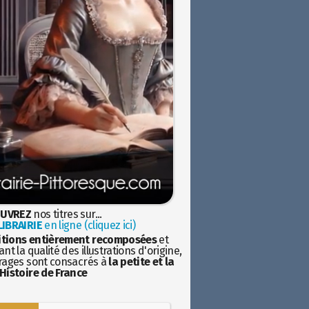
UVREZ
nos titres sur...
IBRAIRIE
en ligne (cliquez ici)
itions entièrement recomposées
et
nt la qualité des illustrations d'origine,
rages sont consacrés à
la petite et la
Histoire de France