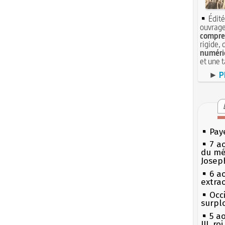
Édité
ouvrage
compren
rigide, 
numéri
et une 
►
P
Pay
7 a
du mé
Josep
6 a
extrao
Occi
surpl
5 a
III, r