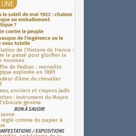
A UNE
 le soleil de mai 1922 : chaleur
rique ou emballement
tique ?
ite contre le peuple
asque de l'ingérence ou le
 sous tutelle
lation de l'Histoire de France :
re le passé pour glorifier le
 nouveau
fre de Padirac : merveille
gique explorée en 1889
ndeur d'âme du chevalier
d
es, encriers et crayons jadis
ettes : instrument du Moyen
l'obscure genèse
BON À SAVOIR
 jaune
e réglé comme du papier à
ue
NIFESTATIONS / EXPOSITIONS