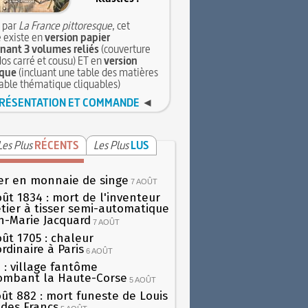
 par
La France pittoresque
, cet
 existe en
version papier
ant 3 volumes reliés
(couverture
dos carré et cousu) ET en
version
que
(incluant une table des matières
table thématique cliquables)
RÉSENTATION ET COMMANDE
◄
Les Plus
RÉCENTS
Les Plus
LUS
er en monnaie de singe
7 AOÛT
oût 1834 : mort de l'inventeur
tier à tisser semi-automatique
h-Marie Jacquard
7 AOÛT
oût 1705 : chaleur
rdinaire à Paris
6 AOÛT
 : village fantôme
ombant la Haute-Corse
5 AOÛT
oût 882 : mort funeste de Louis
oi des Francs