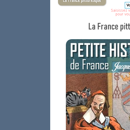
Saisissez v
pour vo