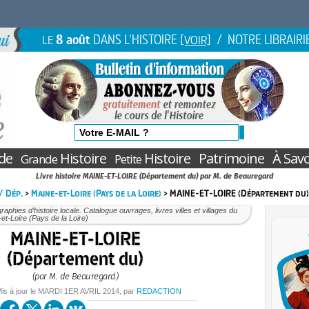
8 août
DANS L'HISTOIRE
/ NOTRE LIBRAIRI
LE
[VOIR]
de
Histoire
Histoire
Patrimoine
À Savo
Grande
Petite
Livre histoire MAINE-ET-LOIRE (Département du) par M. de Beauregard
 / Dép.
>
Maine-et-Loire (Pays de la Loire)
> MAINE-ET-LOIRE (Département du)
aphies d’histoire locale. Catalogue ouvrages, livres villes et villages du
et-Loire (Pays de la Loire)
MAINE-ET-LOIRE
(Département du)
(par M. de Beauregard)
Mis à jour le
MARDI
1ER AVRIL 2014
, par
REDACTION