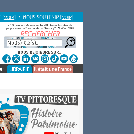
E
/ NOUS SOUTENIR
[VOIR]
[VOIR]
« Hâtons-nous de raconter les délicieuses histoires du
peuple avant qu'il ne les ait oubliées »
(C. Nodier, 1840)
NOUS REJOINDRE SUR...
ir
LIBRAIRIE
Il était une France