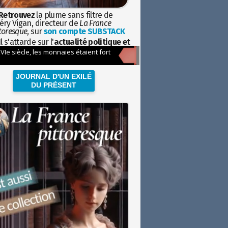
Retrouvez
la plume sans filtre de
éry Vigan, directeur de
La France
toresque
, sur
son compte SUBSTACK
l s'attarde sur l'
actualité politique et
ciétale
avec la hauteur de vue de
istoire
JOURNAL D'UN EXILÉ
DU PRÉSENT