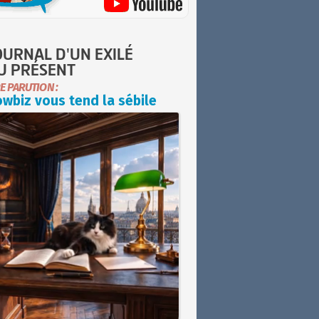
OURNAL D'UN EXILÉ
U PRÉSENT
E PARUTION :
wbiz vous tend la sébile