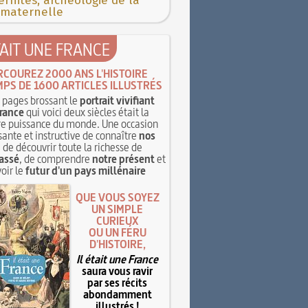
rnités, archéologie de la
 maternelle
TAIT UNE FRANCE
RCOUREZ 2000 ANS L'HISTOIRE
MPS DE 1600 ARTICLES ILLUSTRÉS
pages brossant le
portrait vivifiant
rance
qui voici deux siècles était la
e puissance du monde. Une occasion
sante et instructive de connaître
nos
, de découvrir toute la richesse de
assé
, de comprendre
notre présent
et
oir le
futur d'un pays millénaire
QUE VOUS SOYEZ
UN SIMPLE
CURIEUX
OU UN FÉRU
D'HISTOIRE,
Il était une France
saura vous ravir
par ses récits
abondamment
illustrés !