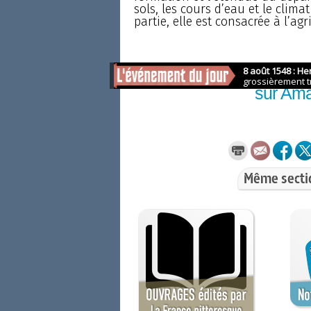
sols, les cours d’eau et le clim
partie, elle est consacrée à l’agri
Comma
sur Am
Même secti