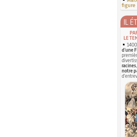
Mate
figure
IL É
PA
LE TE
1400 
d'une F
premièr
divertis
racines
notre p
d'entrev