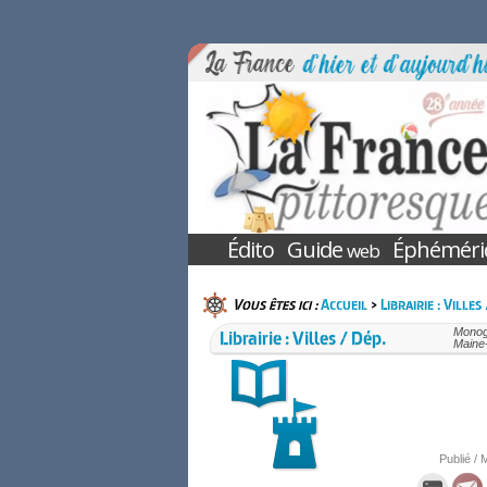
Édito
Guide
Éphéméri
web
Vous êtes ici :
Accueil
>
Librairie : Villes
Librairie : Villes / Dép.
Monogr
Maine-
Publié / 