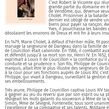
C’est Robert le Vicomte qui réun
grande partie du domaine en 
de Vendôme, qui, devenue veuv
Cholet. Prisonnier à la bataille 
dernier est obligé de vendre un
biens pour payer sa rançon. Ave
Yves, il pourchassa les bandes 
désolaient les environs de Dreux et mit fin à leurs inv
En 1479, Marie Cholet, à défaut d’héritier mâle, fit pa
mariage la seigneurie de Dangeau dans la famille de 
de Courcillon était calviniste. En 1586, il combattit au
et défendit jusqu’à sa mort son roi, Henri IV. En 1652, 
exprimait à Louis II de Courcillon « la confiance qu’il
conduite et sa prudence ». Son fils, Philippe de Courc
marquis, allait être le plus illustre des seigneurs de
à la cour pour ses fonctions auprès de Louis XIV, c’est
Philippe, qui vivait à Dangeau, surveillant la gestion
ses embellissements.
Très jeune, Philippe de Courcillon captiva Louis XIV tan
à gagner au jeu du
reversi
que par son esprit ou sa p
rédigeait les mots galants du souverain à Mme de la Va
Simon, Mme de Sévigné, Fontenelle, tous sont unanim
l’excellence de sa compagnie et ses talents. Militaire ém