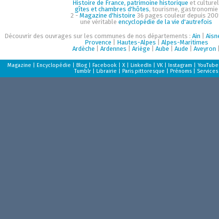
Histoire de France, patrimoine historique
et culturel
gîtes et chambres d'hôtes
, tourisme, gastronomie
2 -
Magazine d'histoire
36 pages couleur depuis 200
une véritable
encyclopédie de la vie d'autrefois
Découvrir des ouvrages sur les communes de nos départements :
Ain
|
Aisn
Provence
|
Hautes-Alpes
|
Alpes-Maritimes
Ardèche
|
Ardennes
|
Ariège
|
Aube
|
Aude
|
Aveyron
Magazine
|
Encyclopédie
|
Blog
|
Facebook
|
X
|
LinkedIn
|
VK
|
Instagram
|
YouTube
Tumblr
|
Librairie
|
Paris pittoresque
|
Prénoms
|
Services