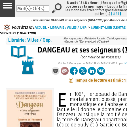
8 août 1548 : Henri II fixe que l’effig
portée sur la monnaie
> Jusqu’à la fin
les monnaies étaient fort grossièrement 
qui les (…)
[LIRE]
Livre histoire DANGEAU et ses seigneurs (1064-1790) par Maurice de 
Vous êtes ici :
Accueil
>
Librairie : Villes / Dép.
>
Eure-et-Loir (Centre)
seigneurs (1064-1790)
Librairie : Villes / Dép.
Monographies d’histoire locale. Catalogue ouvra
villages de l’Eure-et-Loir (Centre)
DANGEAU et ses seigneurs 
(par Maurice de Possesse)
Publié / Mis à jour le
MARDI
25 MARS 2014
, par
R
Temps de lecture estimé : 1
E
n 1064, Herlebaud de Da
mortellement blessé, pren
monastique de l’abbaye 
laquelle il donne le domaine q
Dangeau ainsi que la moitié de l
la terre de Dangeau appartenai
Létice de Sully et à Garcie de Bo