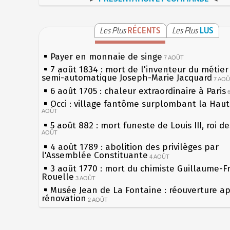
Les Plus
RÉCENTS
Les Plus
LUS
Payer en monnaie de singe
7 AOÛT
7 août 1834 : mort de l'inventeur du métier 
semi-automatique Joseph-Marie Jacquard
7 AO
6 août 1705 : chaleur extraordinaire à Paris
Occi : village fantôme surplombant la Hau
AOÛT
5 août 882 : mort funeste de Louis III, roi d
AOÛT
4 août 1789 : abolition des privilèges par
l'Assemblée Constituante
4 AOÛT
3 août 1770 : mort du chimiste Guillaume-F
Rouelle
3 AOÛT
Musée Jean de La Fontaine : réouverture a
rénovation
2 AOÛT
2 août 1802 : Bonaparte est nommé consul 
AOÛT