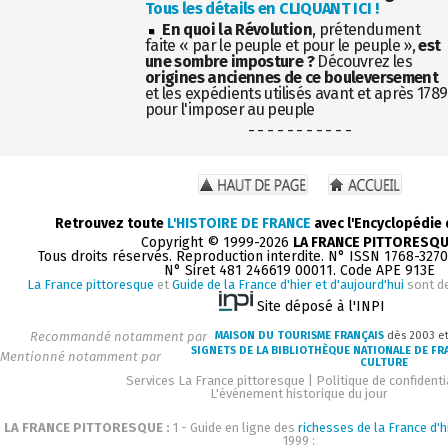
Tous les détails en CLIQUANT ICI !
En quoi la Révolution
, prétendument
faite « par le peuple et pour le peuple »,
est
une sombre imposture ?
Découvrez les
origines anciennes de ce bouleversement
et les expédients utilisés avant et après 1789
pour l'imposer au peuple
- - - - - - - - - - -
Retrouvez toute
L'HISTOIRE DE FRANCE
avec l'Encyclopédie
Copyright © 1999-2026
LA FRANCE PITTORESQ
Tous droits réservés. Reproduction interdite. N° ISSN 1768-327
N° Siret 481 246619 00011. Code APE 913E
La France pittoresque
et
Guide de la France d'hier et d'aujourd'hui
sont d
Site déposé à l'INPI
Recommandé notamment par
MAISON DU TOURISME FRANÇAIS
dès 2003 e
SIGNETS DE LA BIBLIOTHÈQUE NATIONALE DE FR
Mentionné notamment par
CULTURE
Services La France pittoresque
|
Politique de confidenti
L'événement historique du jour
LA FRANCE PITTORESQUE :
1 - Guide en ligne des
richesses de la France d'h
1999 :