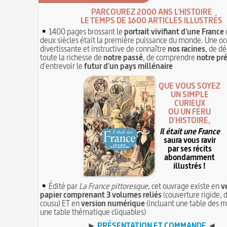
PARCOUREZ 2000 ANS L'HISTOIRE
LE TEMPS DE 1600 ARTICLES ILLUSTRÉS
1400 pages brossant le
portrait vivifiant d'une France
deux siècles était la première puissance du monde. Une oc
divertissante et instructive de connaître
nos racines
, de dé
toute la richesse de
notre passé
, de comprendre
notre pr
d'entrevoir le
futur d'un pays millénaire
QUE VOUS SOYEZ
UN SIMPLE
CURIEUX
OU UN FÉRU
D'HISTOIRE,
Il était une France
saura vous ravir
par ses récits
abondamment
illustrés !
Édité par
La France pittoresque
, cet ouvrage existe en
v
papier comprenant 3 volumes reliés
(couverture rigide, d
cousu) ET en
version numérique
(incluant une table des m
une table thématique cliquables)
►
PRÉSENTATION ET COMMANDE
◄