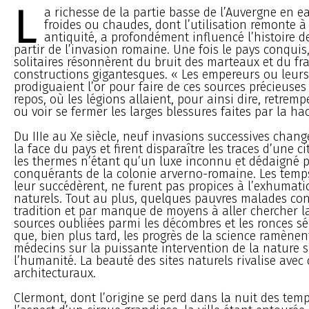
L
a richesse de la partie basse de l’Auvergne en 
froides ou chaudes, dont l’utilisation remonte à
antiquité, a profondément influencé l’histoire de
partir de l’invasion romaine. Une fois le pays conqui
solitaires résonnèrent du bruit des marteaux et du fr
constructions gigantesques. « Les empereurs ou leurs
prodiguaient l’or pour faire de ces sources précieuses
repos, où les légions allaient, pour ainsi dire, retremp
ou voir se fermer les larges blessures faites par la ha
Du IIIe au Xe siècle, neuf invasions successives chan
la face du pays et firent disparaître les traces d’une ci
les thermes n’étant qu’un luxe inconnu et dédaigné p
conquérants de la colonie arverno-romaine. Les temp
leur succédèrent, ne furent pas propices à l’exhumati
naturels. Tout au plus, quelques pauvres malades co
tradition et par manque de moyens à aller chercher l
sources oubliées parmi les décombres et les ronces sé
que, bien plus tard, les progrès de la science ramènen
médecins sur la puissante intervention de la nature 
l’humanité. La beauté des sites naturels rivalise avec 
architecturaux.
Clermont, dont l’origine se perd dans la nuit des temp