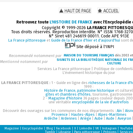
Retrouvez toute
L'HISTOIRE DE FRANCE
avec l'Encyclopédie
Copyright © 1999-2026
LA FRANCE PITTORESQ
Tous droits réservés. Reproduction interdite. N° ISSN 1768-327
N° Siret 481 246619 00011. Code APE 913E
La France pittoresque
et
Guide de la France d'hier et d'aujourd'hui
sont d
Site déposé à l'INPI
Recommandé notamment par
MAISON DU TOURISME FRANÇAIS
dès 2003 e
SIGNETS DE LA BIBLIOTHÈQUE NATIONALE DE FR
Mentionné notamment par
CULTURE
Services La France pittoresque
|
Politique de confidenti
L'événement historique du jour
LA FRANCE PITTORESQUE :
1 - Guide en ligne des
richesses de la France d'h
1999 :
Histoire de France, patrimoine historique
et culturel
gîtes et chambres d'hôtes
, tourisme, gastronomie
2 -
Magazine d'histoire
36 pages couleur depuis 200
une véritable
encyclopédie de la vie d'autrefois
Découvrir des ouvrages sur les communes de nos départements :
Ain
|
Aisn
Provence
|
Hautes-Alpes
|
Alpes-Maritimes
Ardèche
|
Ardennes
|
Ariège
|
Aube
|
Aude
|
Aveyron
Magazine
|
Encyclopédie
|
Blog
|
Facebook
|
X
|
LinkedIn
|
VK
|
Instagram
|
YouTube
Tumblr
|
Librairie
|
Paris pittoresque
|
Prénoms
|
Services