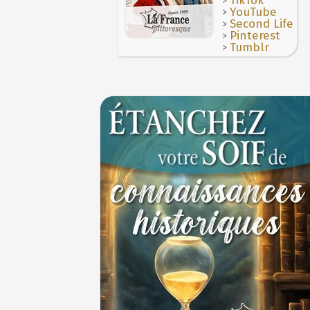
Thérapeutique alcoolique au Moyen Âge
TikTok
29 J
>
YouTube
>
Second Life
>
Pinterest
>
Tumblr