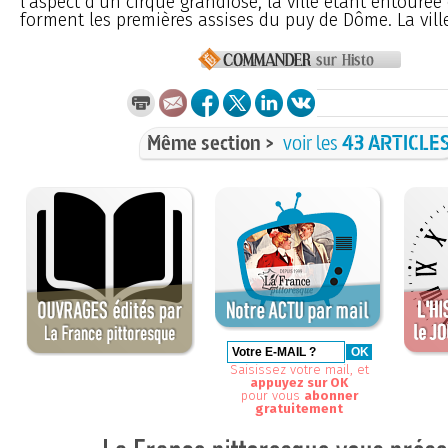
l’aspect d’un cirque grandiose, la ville étant entouré
forment les premières assises du puy de Dôme. La ville
Même section >
voir les
43 ARTICLE
Saisissez votre mail, et
appuyez sur OK
pour vous
abonner
gratuitement