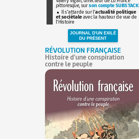
Valéry Vigan, directeur de
La France
pittoresque
, sur
son compte SUBSTACK
Il s'attarde sur l'
actualité politique
et sociétale
avec la hauteur de vue de
l'Histoire
JOURNAL D'UN EXILÉ
DU PRÉSENT
RÉVOLUTION FRANÇAISE
Histoire d'une conspiration
contre le peuple