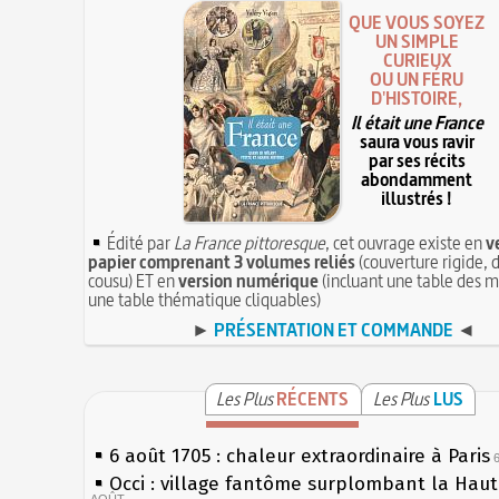
QUE VOUS SOYEZ
UN SIMPLE
CURIEUX
OU UN FÉRU
D'HISTOIRE,
Il était une France
saura vous ravir
par ses récits
abondamment
illustrés !
Édité par
La France pittoresque
, cet ouvrage existe en
v
papier comprenant 3 volumes reliés
(couverture rigide, d
cousu) ET en
version numérique
(incluant une table des m
une table thématique cliquables)
►
PRÉSENTATION ET COMMANDE
◄
Les Plus
RÉCENTS
Les Plus
LUS
6 août 1705 : chaleur extraordinaire à Paris
Occi : village fantôme surplombant la Hau