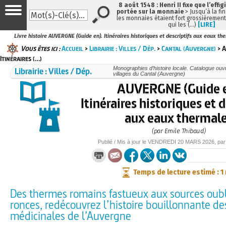
8 août 1548 : Henri II fixe que l’effig
portée sur la monnaie
> Jusqu’à la fin
les monnaies étaient fort grossièrement 
qui les (…)
[LIRE]
Livre histoire AUVERGNE (Guide en). Itinéraires historiques et descriptifs aux eaux t
Vous êtes ici :
Accueil
>
Librairie : Villes / Dép.
>
Cantal (Auvergne)
> A
Itinéraires (…)
Librairie : Villes / Dép.
Monographies d’histoire locale. Catalogue ouvra
villages du Cantal (Auvergne)
AUVERGNE (Guide 
Itinéraires historiques et d
aux eaux thermal
(par Emile Thibaud)
Publié / Mis à jour le
VENDREDI
20 MARS 2026
, pa
Temps de lecture estimé : 1
Des thermes romains fastueux aux sources oubl
ronces, redécouvrez l’histoire bouillonnante d
médicinales de l’Auvergne