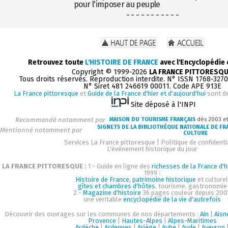
pour l'imposer au peuple
- - - - - - - - - - -
Retrouvez toute
L'HISTOIRE DE FRANCE
avec l'Encyclopédie
Copyright © 1999-2026
LA FRANCE PITTORESQ
Tous droits réservés. Reproduction interdite. N° ISSN 1768-327
N° Siret 481 246619 00011. Code APE 913E
La France pittoresque
et
Guide de la France d'hier et d'aujourd'hui
sont d
Site déposé à l'INPI
Recommandé notamment par
MAISON DU TOURISME FRANÇAIS
dès 2003 e
SIGNETS DE LA BIBLIOTHÈQUE NATIONALE DE FR
Mentionné notamment par
CULTURE
Services La France pittoresque
|
Politique de confidenti
L'événement historique du jour
LA FRANCE PITTORESQUE :
1 - Guide en ligne des
richesses de la France d'h
1999 :
Histoire de France, patrimoine historique
et culturel
gîtes et chambres d'hôtes
, tourisme, gastronomie
2 -
Magazine d'histoire
36 pages couleur depuis 200
une véritable
encyclopédie de la vie d'autrefois
Découvrir des ouvrages sur les communes de nos départements :
Ain
|
Aisn
Provence
|
Hautes-Alpes
|
Alpes-Maritimes
Ardèche
|
Ardennes
|
Ariège
|
Aube
|
Aude
|
Aveyron