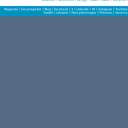
Magazine
|
Encyclopédie
|
Blog
|
Facebook
|
X
|
LinkedIn
|
VK
|
Instagram
|
YouTube
Tumblr
|
Librairie
|
Paris pittoresque
|
Prénoms
|
Services