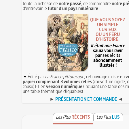
toute la richesse de
notre passé
, de comprendre
notre pr
d'entrevoir le
futur d'un pays millénaire
QUE VOUS SOYEZ
UN SIMPLE
CURIEUX
OU UN FÉRU
D'HISTOIRE,
Il était une France
saura vous ravir
par ses récits
abondamment
illustrés !
Édité par
La France pittoresque
, cet ouvrage existe en
v
papier comprenant 3 volumes reliés
(couverture rigide, d
cousu) ET en
version numérique
(incluant une table des m
une table thématique cliquables)
►
PRÉSENTATION ET COMMANDE
◄
Les Plus
RÉCENTS
Les Plus
LUS