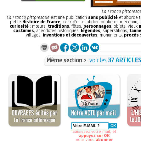
La France pittoresq
La France pittoresque
est une publication
sans publicité
et aborde t
petite
Histoire de France
, ceux d'un quotidien oublié ou méconnu,
curiosité
: mœurs,
traditions
, fêtes,
personnages
, objets, vieux
costumes
, anecdotes historiques,
légendes
, superstitions,
faune
villages,
inventions et découvertes
, monuments,
procès
s
Même section >
voir les
37 ARTICLE
Saisissez votre mail, et
appuyez sur OK
pour vous
abonner