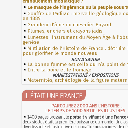
emballement médiatique ?
Le masque de l'ingérence ou le peuple sous t
Gouffre de Padirac : merveille géologique e
en 1889
Grandeur d'âme du chevalier Bayard
Plumes, encriers et crayons jadis
Lunettes : instrument du Moyen Âge à l'ob
genèse
Mutilation de l'Histoire de France : détruire
pour glorifier le monde nouveau
BON À SAVOIR
La bonne femme est celle qui n’a point de 
Entre la poire et le fromage
MANIFESTATIONS / EXPOSITIONS
Maternités, archéologie de la figure matern
IL ÉTAIT UNE FRANCE
PARCOUREZ 2000 ANS L'HISTOIRE
LE TEMPS DE 1600 ARTICLES ILLUSTRÉS
1400 pages brossant le
portrait vivifiant d'une France
deux siècles était la première puissance du monde. Une oc
divertissante et instructive de connaître
nos racines
, de dé