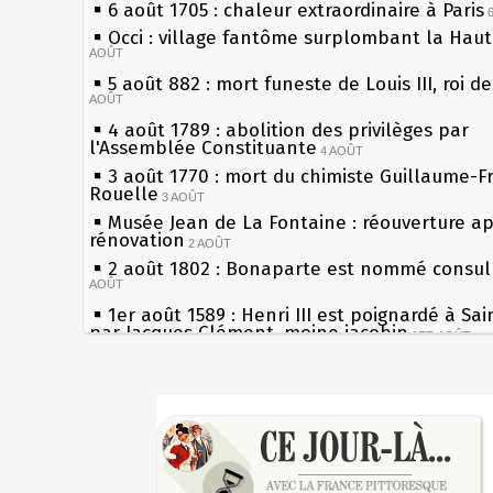
6 août 1705 : chaleur extraordinaire à Paris
Occi : village fantôme surplombant la Hau
AOÛT
5 août 882 : mort funeste de Louis III, roi d
AOÛT
4 août 1789 : abolition des privilèges par
l'Assemblée Constituante
4 AOÛT
3 août 1770 : mort du chimiste Guillaume-F
Rouelle
3 AOÛT
Musée Jean de La Fontaine : réouverture a
rénovation
2 AOÛT
2 août 1802 : Bonaparte est nommé consul 
AOÛT
1er août 1589 : Henri III est poignardé à Sa
par Jacques Clément, moine jacobin
1ER AOÛT
31 juillet 1899 : décret instaurant les moug
boîtes aux lettres en fonte de Léon Mougeot
Sécheresses (Grandes), étés caniculaires à 
30 juillet 1918 : mort d'Auguste Poulain, fo
les siècles
Chocolat Poulain
30 JUILLET
27 mai 1610 : supplice de François Ravaillac
29 juillet 1881 : loi sur la liberté de la pres
du roi Henri IV
28 juillet 1794 : supplice de Robespierre et
Pierre qui roule n'amasse pas mousse