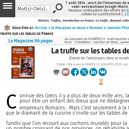
7 août 1834 : mort de l'inventeur du 
semi-automatique Joseph-Marie
Heureux continuateur des efforts de V
comme lui a perfectionné (…)
Histoire. Truffes, introduction en France. La truffe, diamant culin
Vous êtes ici :
Accueil
>
Le Magazine 36 pages
>
Numéro 9 (Janvier/Fév
truffe sur les tables de France
Le Magazine 36 pages
Au sommaire du NUMÉRO 9 : froid meurtrier 
livres : Chandeleur ; machine de Marly ; paniers
La truffe sur les tables d
(Extrait de l’article paru dans le numé
Publié / Mis à jour le
MARDI
12 JANVIER 2010
, par
C
onnue des Grecs il y a plus de deux mille ans, la
pour être un enfant des dieux que ne dédaigner
empereurs Romains . Mais c’est seulement à la 
que le diamant de la cuisine s’invite sur les tables de
Tandis que l’on recourt aux cochons muselés pour l
un nombre croissant de nos provinces, on réhabilite 