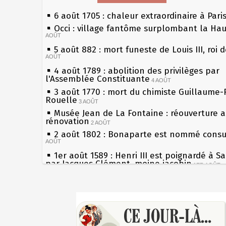
6 août 1705 : chaleur extraordinaire à Pari
Occi : village fantôme surplombant la Ha
AOÛT
5 août 882 : mort funeste de Louis III, roi 
AOÛT
4 août 1789 : abolition des privilèges par
l'Assemblée Constituante
4 AOÛT
3 août 1770 : mort du chimiste Guillaume-
Rouelle
3 AOÛT
Musée Jean de La Fontaine : réouverture 
rénovation
2 AOÛT
2 août 1802 : Bonaparte est nommé consul
AOÛT
1er août 1589 : Henri III est poignardé à S
par Jacques Clément, moine jacobin
1ER AOÛT
31 juillet 1899 : décret instaurant les mou
boîtes aux lettres en fonte de Léon Mougeo
Sécheresses (Grandes), étés caniculaires à
30 juillet 1918 : mort d'Auguste Poulain, f
les siècles
Chocolat Poulain
30 JUILLET
27 mai 1610 : supplice de François Ravailla
29 juillet 1881 : loi sur la liberté de la pre
du roi Henri IV