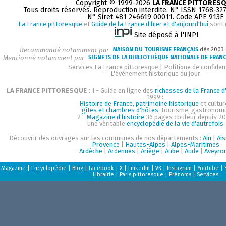
Copyright © 1999-2026
LA FRANCE PITTORES
Tous droits réservés. Reproduction interdite. N° ISSN 1768-32
N° Siret 481 246619 00011. Code APE 913E
La France pittoresque
et
Guide de la France d'hier et d'aujourd'hui
sont 
Site déposé à l'INPI
Recommandé notamment par
MAISON DU TOURISME FRANÇAIS
dès 2003
Mentionné notamment par
SIGNETS DE LA BIBLIOTHÈQUE NATIONALE DE FRAN
Services La France pittoresque
|
Politique de confident
L'événement historique du jour
LA FRANCE PITTORESQUE :
1 - Guide en ligne des
richesses de la France d'
1999 :
Histoire de France, patrimoine historique
et cultur
gîtes et chambres d'hôtes
, tourisme, gastronom
2 -
Magazine d'histoire
36 pages couleur depuis 20
une véritable
encyclopédie de la vie d'autrefois
Découvrir des ouvrages sur les communes de nos départements :
Ain
|
Ai
Provence
|
Hautes-Alpes
|
Alpes-Maritimes
Ardèche
|
Ardennes
|
Ariège
|
Aube
|
Aude
|
Aveyro
Magazine
|
Encyclopédie
|
Blog
|
Facebook
|
X
|
LinkedIn
|
VK
|
Instagram
|
YouTube
|
Librairie
|
Paris pittoresque
|
Prénoms
|
Services