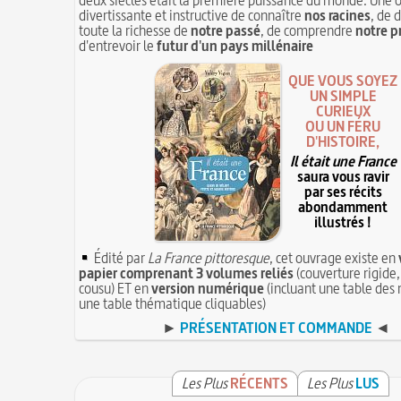
divertissante et instructive de connaître
nos racines
, de 
toute la richesse de
notre passé
, de comprendre
notre p
d'entrevoir le
futur d'un pays millénaire
QUE VOUS SOYEZ
UN SIMPLE
CURIEUX
OU UN FÉRU
D'HISTOIRE,
Il était une France
saura vous ravir
par ses récits
abondamment
illustrés !
Édité par
La France pittoresque
, cet ouvrage existe en
papier comprenant 3 volumes reliés
(couverture rigide,
cousu) ET en
version numérique
(incluant une table des 
une table thématique cliquables)
►
PRÉSENTATION ET COMMANDE
◄
Les Plus
RÉCENTS
Les Plus
LUS