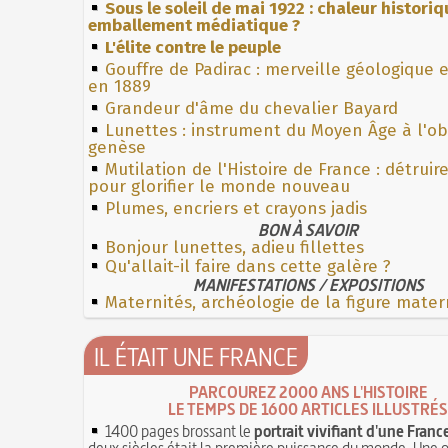
Sous le soleil de mai 1922 : chaleur histori
emballement médiatique ?
L'élite contre le peuple
Gouffre de Padirac : merveille géologique 
en 1889
Grandeur d'âme du chevalier Bayard
Lunettes : instrument du Moyen Âge à l'o
genèse
Mutilation de l'Histoire de France : détruir
pour glorifier le monde nouveau
Plumes, encriers et crayons jadis
BON À SAVOIR
Bonjour lunettes, adieu fillettes
Qu'allait-il faire dans cette galère ?
MANIFESTATIONS / EXPOSITIONS
Maternités, archéologie de la figure mater
IL ÉTAIT UNE FRANCE
PARCOUREZ 2000 ANS L'HISTOIRE
LE TEMPS DE 1600 ARTICLES ILLUSTRÉS
1400 pages brossant le
portrait vivifiant d'une Franc
deux siècles était la première puissance du monde. Une 