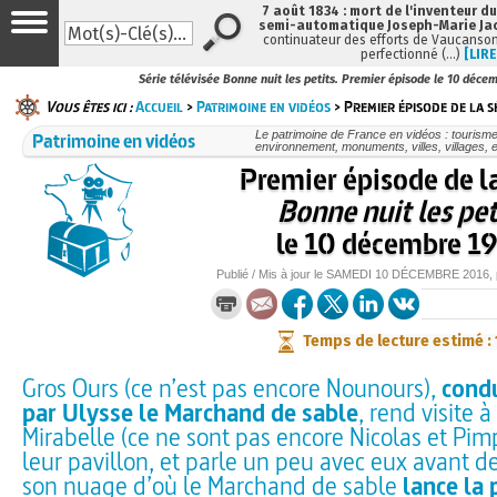
7 août 1834 : mort de l'inventeur du
semi-automatique Joseph-Marie Ja
continuateur des efforts de Vaucanson
perfectionné (…)
[LIRE
Série télévisée Bonne nuit les petits. Premier épisode le 10 déce
Vous êtes ici :
Accueil
>
Patrimoine en vidéos
> Premier épisode de la s
Patrimoine en vidéos
Le patrimoine de France en vidéos : tourisme
environnement, monuments, villes, villages, e
Premier épisode de la
Bonne nuit les pet
le 10 décembre 1
Publié / Mis à jour le
SAMEDI
10 DÉCEMBRE 2016
,
Temps de lecture estimé :
Gros Ours (ce n’est pas encore Nounours),
condu
par Ulysse le Marchand de sable
, rend visite à
Mirabelle (ce ne sont pas encore Nicolas et Pim
leur pavillon, et parle un peu avec eux avant d
son nuage d’où le Marchand de sable
lance la