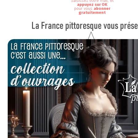
Saisissez votre mail, et
appuyez sur OK
pour vous
abonner
gratuitement