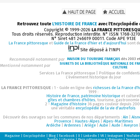
Retrouvez toute
L'HISTOIRE DE FRANCE
avec l'Encyclopédie
Copyright © 1999-2026
LA FRANCE PITTORESQ
Tous droits réservés. Reproduction interdite. N° ISSN 1768-327
N° Siret 481 246619 00011. Code APE 913E
La France pittoresque
et
Guide de la France d'hier et d'aujourd'hui
sont d
Site déposé à l'INPI
Recommandé notamment par
MAISON DU TOURISME FRANÇAIS
dès 2003 e
SIGNETS DE LA BIBLIOTHÈQUE NATIONALE DE FR
Mentionné notamment par
CULTURE
Services La France pittoresque
|
Politique de confidenti
L'événement historique du jour
LA FRANCE PITTORESQUE :
1 - Guide en ligne des
richesses de la France d'h
1999 :
Histoire de France, patrimoine historique
et culturel
gîtes et chambres d'hôtes
, tourisme, gastronomie
2 -
Magazine d'histoire
36 pages couleur depuis 200
une véritable
encyclopédie de la vie d'autrefois
Découvrir des ouvrages sur les communes de nos départements :
Ain
|
Aisn
Provence
|
Hautes-Alpes
|
Alpes-Maritimes
Ardèche
|
Ardennes
|
Ariège
|
Aube
|
Aude
|
Aveyron
Magazine
|
Encyclopédie
|
Blog
|
Facebook
|
X
|
LinkedIn
|
VK
|
Instagram
|
YouTube
Tumblr
|
Librairie
|
Paris pittoresque
|
Prénoms
|
Services