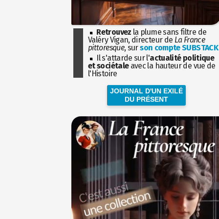
Retrouvez
la plume sans filtre de
Valéry Vigan, directeur de
La France
pittoresque
, sur
son compte SUBSTACK
Il s'attarde sur l'
actualité politique
et sociétale
avec la hauteur de vue de
l'Histoire
JOURNAL D'UN EXILÉ
DU PRÉSENT