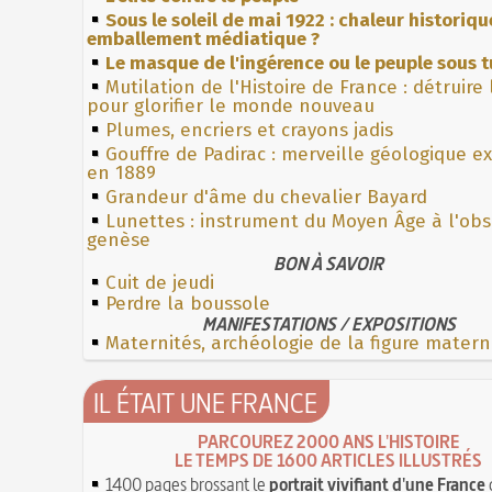
Sous le soleil de mai 1922 : chaleur historiqu
emballement médiatique ?
Le masque de l'ingérence ou le peuple sous t
Mutilation de l'Histoire de France : détruire
pour glorifier le monde nouveau
Plumes, encriers et crayons jadis
Gouffre de Padirac : merveille géologique e
en 1889
Grandeur d'âme du chevalier Bayard
Lunettes : instrument du Moyen Âge à l'ob
genèse
BON À SAVOIR
Cuit de jeudi
Perdre la boussole
MANIFESTATIONS / EXPOSITIONS
Maternités, archéologie de la figure matern
IL ÉTAIT UNE FRANCE
PARCOUREZ 2000 ANS L'HISTOIRE
LE TEMPS DE 1600 ARTICLES ILLUSTRÉS
1400 pages brossant le
portrait vivifiant d'une France