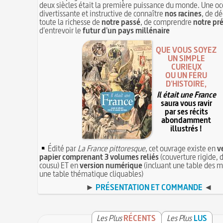
deux siècles était la première puissance du monde. Une oc
divertissante et instructive de connaître
nos racines
, de dé
toute la richesse de
notre passé
, de comprendre
notre pr
d'entrevoir le
futur d'un pays millénaire
QUE VOUS SOYEZ
UN SIMPLE
CURIEUX
OU UN FÉRU
D'HISTOIRE,
Il était une France
saura vous ravir
par ses récits
abondamment
illustrés !
Édité par
La France pittoresque
, cet ouvrage existe en
v
papier comprenant 3 volumes reliés
(couverture rigide, d
cousu) ET en
version numérique
(incluant une table des m
une table thématique cliquables)
►
PRÉSENTATION ET COMMANDE
◄
Les Plus
RÉCENTS
Les Plus
LUS