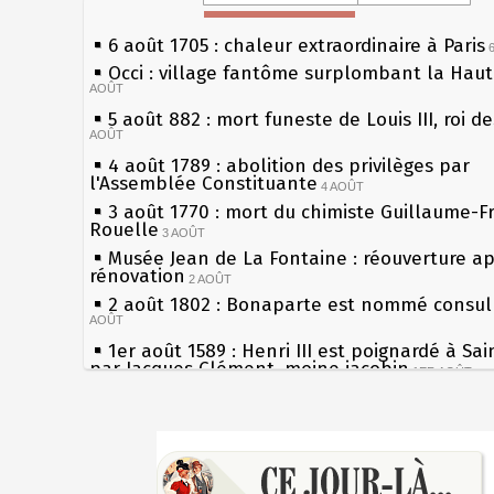
6 août 1705 : chaleur extraordinaire à Paris
Occi : village fantôme surplombant la Hau
AOÛT
5 août 882 : mort funeste de Louis III, roi d
AOÛT
4 août 1789 : abolition des privilèges par
l'Assemblée Constituante
4 AOÛT
3 août 1770 : mort du chimiste Guillaume-F
Rouelle
3 AOÛT
Musée Jean de La Fontaine : réouverture a
rénovation
2 AOÛT
2 août 1802 : Bonaparte est nommé consul 
AOÛT
1er août 1589 : Henri III est poignardé à Sa
par Jacques Clément, moine jacobin
1ER AOÛT
31 juillet 1899 : décret instaurant les moug
boîtes aux lettres en fonte de Léon Mougeot
Sécheresses (Grandes), étés caniculaires à 
30 juillet 1918 : mort d'Auguste Poulain, fo
les siècles
Chocolat Poulain
30 JUILLET
27 mai 1610 : supplice de François Ravaillac
29 juillet 1881 : loi sur la liberté de la pres
du roi Henri IV