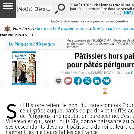
6 août 1705 : chaleur extraordinair
jour-là, le thermomètre dont se servait
plus de deux (…)
[LIRE]
Histoire. Pâtissiers hors pair pour pâtés périgourdins
Vous êtes ici :
Accueil
>
Le Magazine 36 pages
>
Numéro 44 (1er semestr
pair pour pâtés (…)
Au sommaire du NUMÉRO 44 : Orviétan de cha
Le Magazine 36 pages
et légendes ; Puits de Sigismond ; Pâtés de P
femmes...
Pâtissiers hors pa
pour pâtés périgour
Publié / Mis à jour le
SAMEDI
5 AVRIL 2014
, par
R
S
i l’Histoire retient le nom du franc-comtois Co
celui grâce auquel pâtés de perdrix et truffés acq
de Périgueux une réputation européenne, c’est 
Villereynier qui, sous Louis XIV, donne naissance au c
ses descendants devenant pâtissiers du roi et leurs c
gagnant les meilleurs tables de France.