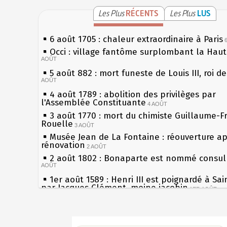
Les Plus
RÉCENTS
Les Plus
LUS
6 août 1705 : chaleur extraordinaire à Paris
Occi : village fantôme surplombant la Hau
AOÛT
5 août 882 : mort funeste de Louis III, roi d
AOÛT
4 août 1789 : abolition des privilèges par
l'Assemblée Constituante
4 AOÛT
3 août 1770 : mort du chimiste Guillaume-F
Rouelle
3 AOÛT
Musée Jean de La Fontaine : réouverture a
rénovation
2 AOÛT
2 août 1802 : Bonaparte est nommé consul 
AOÛT
1er août 1589 : Henri III est poignardé à Sa
par Jacques Clément, moine jacobin
1ER AOÛT
31 juillet 1899 : décret instaurant les moug
boîtes aux lettres en fonte de Léon Mougeot
Sécheresses (Grandes), étés caniculaires à 
30 juillet 1918 : mort d'Auguste Poulain, fo
les siècles