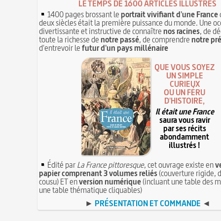
LE TEMPS DE 1600 ARTICLES ILLUSTRÉS
1400 pages brossant le
portrait vivifiant d'une France
deux siècles était la première puissance du monde. Une oc
divertissante et instructive de connaître
nos racines
, de dé
toute la richesse de
notre passé
, de comprendre
notre pr
d'entrevoir le
futur d'un pays millénaire
QUE VOUS SOYEZ
UN SIMPLE
CURIEUX
OU UN FÉRU
D'HISTOIRE,
Il était une France
saura vous ravir
par ses récits
abondamment
illustrés !
Édité par
La France pittoresque
, cet ouvrage existe en
v
papier comprenant 3 volumes reliés
(couverture rigide, d
cousu) ET en
version numérique
(incluant une table des m
une table thématique cliquables)
►
PRÉSENTATION ET COMMANDE
◄