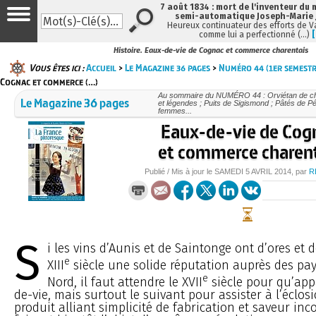
7 août 1834 : mort de l'inventeur du 
semi-automatique Joseph-Marie
Heureux continuateur des efforts de V
comme lui a perfectionné (…)
Histoire. Eaux-de-vie de Cognac et commerce charentais
Vous êtes ici :
Accueil
>
Le Magazine 36 pages
>
Numéro 44 (1er semestr
Cognac et commerce (…)
Au sommaire du NUMÉRO 44 : Orviétan de cha
Le Magazine 36 pages
et légendes ; Puits de Sigismond ; Pâtés de P
femmes...
Eaux-de-vie de Cog
et commerce charen
Publié / Mis à jour le
SAMEDI
5 AVRIL 2014
, par
R
S
i les vins d’Aunis et de Saintonge ont d’ores et 
e
XIII
siècle une solide réputation auprès des pa
e
Nord, il faut attendre le XVII
siècle pour qu’app
de-vie, mais surtout le suivant pour assister à l’éclo
produit alliant simplicité de fabrication et saveur in