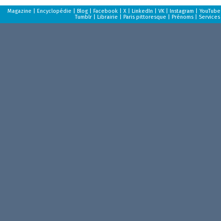
Magazine
|
Encyclopédie
|
Blog
|
Facebook
|
X
|
LinkedIn
|
VK
|
Instagram
|
YouTube
Tumblr
|
Librairie
|
Paris pittoresque
|
Prénoms
|
Services