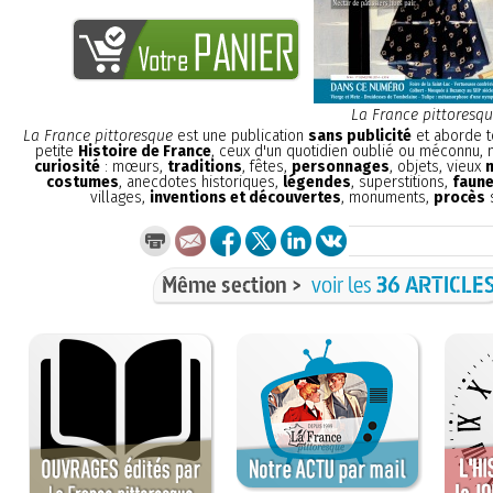
La France pittoresq
La France pittoresque
est une publication
sans publicité
et aborde t
petite
Histoire de France
, ceux d'un quotidien oublié ou méconnu,
curiosité
: mœurs,
traditions
, fêtes,
personnages
, objets, vieux
costumes
, anecdotes historiques,
légendes
, superstitions,
faune
villages,
inventions et découvertes
, monuments,
procès
s
Même section >
voir les
36 ARTICLE