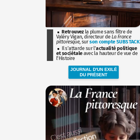
Retrouvez
la plume sans filtre de
Valéry Vigan, directeur de
La France
pittoresque
, sur
son compte SUBSTACK
Il s'attarde sur l'
actualité politique
et sociétale
avec la hauteur de vue de
l'Histoire
JOURNAL D'UN EXILÉ
DU PRÉSENT