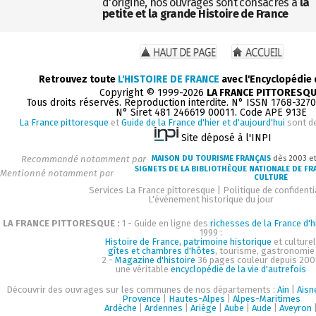
d'origine, nos ouvrages sont consacrés à
la
petite et la grande Histoire de France
Retrouvez toute
L'HISTOIRE DE FRANCE
avec l'Encyclopédie
Copyright © 1999-2026
LA FRANCE PITTORESQ
Tous droits réservés. Reproduction interdite. N° ISSN 1768-327
N° Siret 481 246619 00011. Code APE 913E
La France pittoresque
et
Guide de la France d'hier et d'aujourd'hui
sont d
Site déposé à l'INPI
Recommandé notamment par
MAISON DU TOURISME FRANÇAIS
dès 2003 e
SIGNETS DE LA BIBLIOTHÈQUE NATIONALE DE FR
Mentionné notamment par
CULTURE
Services La France pittoresque
|
Politique de confidenti
L'événement historique du jour
LA FRANCE PITTORESQUE :
1 - Guide en ligne des
richesses de la France d'h
1999 :
Histoire de France, patrimoine historique
et culturel
gîtes et chambres d'hôtes
, tourisme, gastronomie
2 -
Magazine d'histoire
36 pages couleur depuis 200
une véritable
encyclopédie de la vie d'autrefois
Découvrir des ouvrages sur les communes de nos départements :
Ain
|
Aisn
Provence
|
Hautes-Alpes
|
Alpes-Maritimes
Ardèche
|
Ardennes
|
Ariège
|
Aube
|
Aude
|
Aveyron