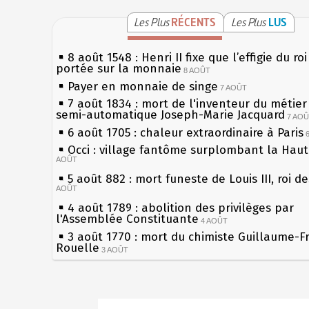
Les Plus
RÉCENTS
Les Plus
LUS
8 août 1548 : Henri II fixe que l’effigie du ro
portée sur la monnaie
8 AOÛT
Payer en monnaie de singe
7 AOÛT
7 août 1834 : mort de l'inventeur du métier 
semi-automatique Joseph-Marie Jacquard
7 AO
6 août 1705 : chaleur extraordinaire à Paris
Occi : village fantôme surplombant la Hau
AOÛT
5 août 882 : mort funeste de Louis III, roi d
AOÛT
4 août 1789 : abolition des privilèges par
l'Assemblée Constituante
4 AOÛT
3 août 1770 : mort du chimiste Guillaume-F
Rouelle
3 AOÛT
Musée Jean de La Fontaine : réouverture a
rénovation
2 AOÛT
2 août 1802 : Bonaparte est nommé consul 
Sécheresses (Grandes), étés caniculaires à 
AOÛT