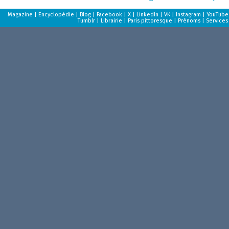
Magazine
|
Encyclopédie
|
Blog
|
Facebook
|
X
|
LinkedIn
|
VK
|
Instagram
|
YouTube
Tumblr
|
Librairie
|
Paris pittoresque
|
Prénoms
|
Services