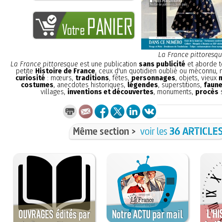
La France pittoresq
La France pittoresque
est une publication
sans publicité
et aborde t
petite
Histoire de France
, ceux d'un quotidien oublié ou méconnu,
curiosité
: mœurs,
traditions
, fêtes,
personnages
, objets, vieux
costumes
, anecdotes historiques,
légendes
, superstitions,
faune
villages,
inventions et découvertes
, monuments,
procès
s
Même section >
voir les
36 ARTICLE