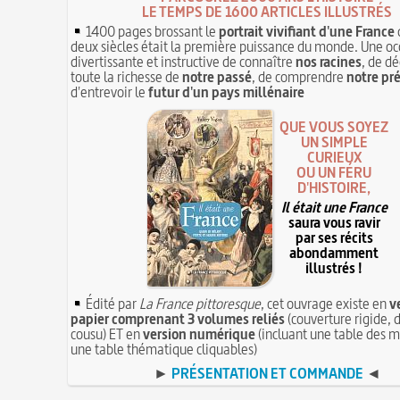
LE TEMPS DE 1600 ARTICLES ILLUSTRÉS
1400 pages brossant le
portrait vivifiant d'une France
deux siècles était la première puissance du monde. Une oc
divertissante et instructive de connaître
nos racines
, de dé
toute la richesse de
notre passé
, de comprendre
notre pr
d'entrevoir le
futur d'un pays millénaire
QUE VOUS SOYEZ
UN SIMPLE
CURIEUX
OU UN FÉRU
D'HISTOIRE,
Il était une France
saura vous ravir
par ses récits
abondamment
illustrés !
Édité par
La France pittoresque
, cet ouvrage existe en
v
papier comprenant 3 volumes reliés
(couverture rigide, d
cousu) ET en
version numérique
(incluant une table des m
une table thématique cliquables)
►
PRÉSENTATION ET COMMANDE
◄