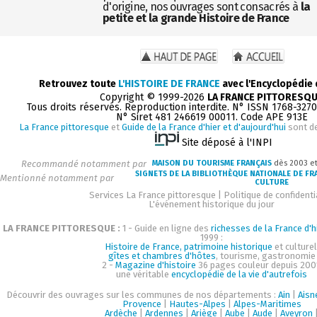
d'origine, nos ouvrages sont consacrés à
la
petite et la grande Histoire de France
Retrouvez toute
L'HISTOIRE DE FRANCE
avec l'Encyclopédie
Copyright © 1999-2026
LA FRANCE PITTORESQ
Tous droits réservés. Reproduction interdite. N° ISSN 1768-327
N° Siret 481 246619 00011. Code APE 913E
La France pittoresque
et
Guide de la France d'hier et d'aujourd'hui
sont d
Site déposé à l'INPI
Recommandé notamment par
MAISON DU TOURISME FRANÇAIS
dès 2003 e
SIGNETS DE LA BIBLIOTHÈQUE NATIONALE DE FR
Mentionné notamment par
CULTURE
Services La France pittoresque
|
Politique de confidenti
L'événement historique du jour
LA FRANCE PITTORESQUE :
1 - Guide en ligne des
richesses de la France d'h
1999 :
Histoire de France, patrimoine historique
et culturel
gîtes et chambres d'hôtes
, tourisme, gastronomie
2 -
Magazine d'histoire
36 pages couleur depuis 200
une véritable
encyclopédie de la vie d'autrefois
Découvrir des ouvrages sur les communes de nos départements :
Ain
|
Aisn
Provence
|
Hautes-Alpes
|
Alpes-Maritimes
Ardèche
|
Ardennes
|
Ariège
|
Aube
|
Aude
|
Aveyron