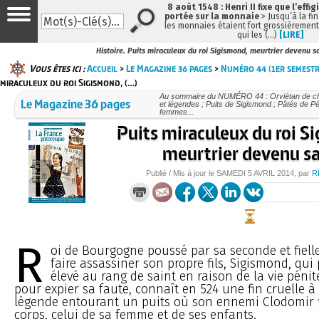
8 août 1548 : Henri II fixe que l’effig
portée sur la monnaie
> Jusqu’à la fin
les monnaies étaient fort grossièrement 
qui les (…)
[LIRE]
Histoire. Puits miraculeux du roi Sigismond, meurtrier devenu s
Vous êtes ici :
Accueil
>
Le Magazine 36 pages
>
Numéro 44 (1er semestr
miraculeux du roi Sigismond, (…)
Au sommaire du NUMÉRO 44 : Orviétan de cha
Le Magazine 36 pages
et légendes ; Puits de Sigismond ; Pâtés de P
femmes...
Puits miraculeux du roi S
meurtrier devenu sa
Publié / Mis à jour le
SAMEDI
5 AVRIL 2014
, par
R
R
oi de Bourgogne poussé par sa seconde et fiel
faire assassiner son propre fils, Sigismond, qui 
élevé au rang de saint en raison de la vie péni
pour expier sa faute, connaît en 524 une fin cruelle à 
légende entourant un puits où son ennemi Clodomir fi
corps, celui de sa femme et de ses enfants.