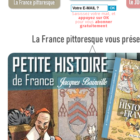
Saisissez votre mail, et
appuyez sur OK
pour vous
abonner
gratuitement