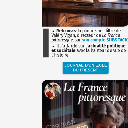
Retrouvez
la plume sans filtre de
Valéry Vigan, directeur de
La France
pittoresque
, sur
son compte SUBSTACK
Il s'attarde sur l'
actualité politique
et sociétale
avec la hauteur de vue de
l'Histoire
JOURNAL D'UN EXILÉ
DU PRÉSENT