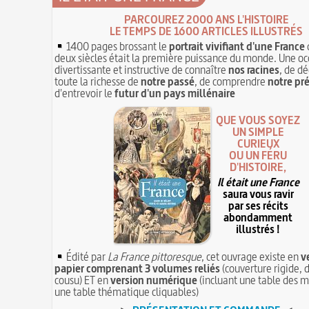
PARCOUREZ 2000 ANS L'HISTOIRE
LE TEMPS DE 1600 ARTICLES ILLUSTRÉS
1400 pages brossant le
portrait vivifiant d'une France
deux siècles était la première puissance du monde. Une oc
divertissante et instructive de connaître
nos racines
, de dé
toute la richesse de
notre passé
, de comprendre
notre pr
d'entrevoir le
futur d'un pays millénaire
QUE VOUS SOYEZ
UN SIMPLE
CURIEUX
OU UN FÉRU
D'HISTOIRE,
Il était une France
saura vous ravir
par ses récits
abondamment
illustrés !
Édité par
La France pittoresque
, cet ouvrage existe en
v
papier comprenant 3 volumes reliés
(couverture rigide, d
cousu) ET en
version numérique
(incluant une table des m
une table thématique cliquables)