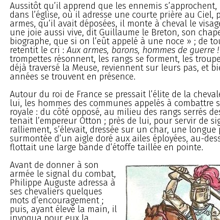
Aussitôt qu’il apprend que les ennemis s’approchent, i
dans l’église, où il adresse une courte prière au Ciel, 
armes, qu’il avait déposées, il monte à cheval le visa
une joie aussi vive, dit Guillaume le Breton, son chap
biographe, que si on l’eût appelé à une noce » ; de to
retentit le cri :
Aux armes, barons, hommes de guerre !
trompettes résonnent, les rangs se forment, les troupe
déjà traversé la Meuse, reviennent sur leurs pas, et b
années se trouvent en présence.
Autour du roi de France se pressait l’élite de la chevale
lui, les hommes des communes appelés à combattre s
royale : du côté opposé, au milieu des rangs serrés d
tenait l’empereur Otton ; près de lui, pour servir de s
ralliement, s’élevait, dressée sur un char, une longue
surmontée d’un aigle doré aux ailes éployées, au-de
flottait une large bande d’étoffe taillée en pointe.
Avant de donner à son
armée le signal du combat,
Philippe Auguste adressa à
ses chevaliers quelques
mots d’encouragement ;
puis, ayant élevé la main, il
invoqua pour eux la