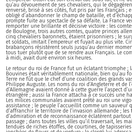
qu’au dévouement de ses chevaliers, qui le dégagèren
renversé, brisé à ses côtés, fut pris par les Français ; en
obligé d’abandonner le champ de bataille, et d’échap
prompte fuite au spectacle de sa défaite. La France ve
remporter une brillante et décisive victoire : les comt
de Boulogne, trois autres comtes, quatre princes alle
cinq chevaliers baronnets, étaient prisonniers ; le sur
et soldats, imitait l’empereur et fuyait au plus vite. C
brabançons résistèrent seuls jusqu’au dernier moment
tous tuer plutôt que de se rendre aux Français. Le 
à midi, avait duré environ six heures.
Le retour du roi de France fut un éclatant triomphe ; l
Bouvines était véritablement nationale, bien qu’au f
Terre ne fût que le chef d’une coalition des grands v
Philippe Auguste. Les noms du roi d’Angleterre et de 
d’Allemagne avaient donné à cette guerre l’aspect d’
étrangère ; aussi la France attacha à ce succès une h
Les milices communales avaient prêté au roi une vig
assistance ; le peuple l’accueillit comme un sauveur q
d’affranchir le territoire de l’invasion allemande ; le
d’admiration et de reconnaissance éclatèrent partout
passage ; dans toutes les villes qu’il traversait, les m
tendues de riches étoffes, de courtines, de tapisseries
jonchées de fleurs et de verdure ; le clergé lui adressa