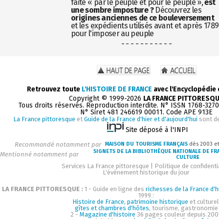
faite « par le peuple et pour le peuple »,
est
une sombre imposture ?
Découvrez les
origines anciennes de ce bouleversement
et les expédients utilisés avant et après 1789
pour l'imposer au peuple
- - - - - - - - - - -
Retrouvez toute
L'HISTOIRE DE FRANCE
avec l'Encyclopédie
Copyright © 1999-2026
LA FRANCE PITTORESQ
Tous droits réservés. Reproduction interdite. N° ISSN 1768-327
N° Siret 481 246619 00011. Code APE 913E
La France pittoresque
et
Guide de la France d'hier et d'aujourd'hui
sont d
Site déposé à l'INPI
Recommandé notamment par
MAISON DU TOURISME FRANÇAIS
dès 2003 e
SIGNETS DE LA BIBLIOTHÈQUE NATIONALE DE FR
Mentionné notamment par
CULTURE
Services La France pittoresque
|
Politique de confidenti
L'événement historique du jour
LA FRANCE PITTORESQUE :
1 - Guide en ligne des
richesses de la France d'h
1999 :
Histoire de France, patrimoine historique
et culturel
gîtes et chambres d'hôtes
, tourisme, gastronomie
2 -
Magazine d'histoire
36 pages couleur depuis 200