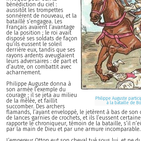
bénédiction du ciel :
aussitôt les trompettes
sonnèrent de nouveau, et la
bataillé s’engagea. Les
Français avaient l’avantage
de la position ; le roi avait
disposé ses soldats de façon
qu’ils eussent le soleil
derrière eux, tandis que ses
rayons ardents aveuglaient
leurs adversaires : de part et
d’autre, on combattit avec
acharnement.
Philippe Auguste donna à
son armée l’exemple du
courage ; il se jeta au milieu
Philippe Auguste partic
de la mêlée, et faillit
à la bataille de B
succomber. Des archers
flamands, l’ayant enveloppé, le jetèrent à bas de son 
de lances garnies de crochets, et ils l’eussent certain
rapporte le chroniqueur, témoin de la bataille, s’il n’e
par la main de Dieu et par une armure incomparable.
L’empereur Otton eut son cheval tué sous lui, et ne d