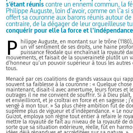
s’étant réunis
contre un ennemi commun, la féo
Philippe Auguste, loin d’avoir, comme on l’a si 
offert sa couronne aux barons réunis autour de l
contraire, de la dégager de leur orgueilleuse tut
conquérir pour elle la force et l’indépendance
P
hilippe Auguste, en montant sur le trône (1180),
un vif sentiment de ses droits, une haine profo
puissance féodale qui enchaînait la royauté da
mouvements, et faisait de la souveraineté plutôt un va
d’honneur qu’un pouvoir supérieur à tous les autres 
tous.
Menacé par ces coalitions de grands vassaux qui rapp
souvent sa faiblesse à la couronne : « Quelque chose 
maintenant, disait-il avec amertume, leurs forces et l
outrages il ne me convient de souffrir. Si à Dieu plaît, 
et envieilliront, et je croîtrai en force et en sagesse ; j
vengé à mon tour. » Sa plus chère ambition fut de don
suprême plus de vigueur et d’indépendance. « Le nouv
Guizot, employa son règne tout entier à refaire le ro
mettre la royauté de fait au niveau de la royauté de dro
sorte que sa situation extérieure, réelle, fût en harmo
idées déjà répandues et accréditées sur sa nature. »