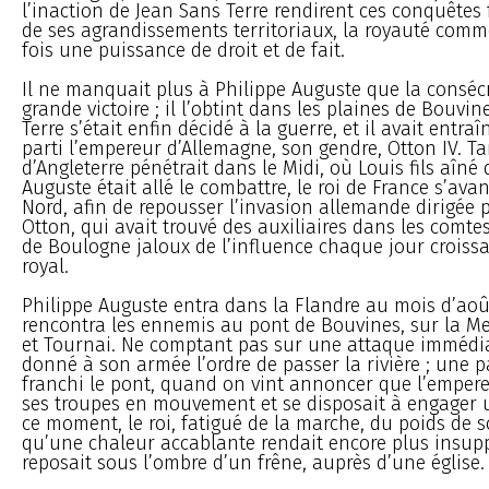
l’inaction de Jean Sans Terre rendirent ces conquêtes fa
de ses agrandissements territoriaux, la royauté comme
fois une puissance de droit et de fait.
Il ne manquait plus à Philippe Auguste que la conséc
grande victoire ; il l’obtint dans les plaines de Bouvin
Terre s’était enfin décidé à la guerre, et il avait entra
parti l’empereur d’Allemagne, son gendre, Otton IV. Ta
d’Angleterre pénétrait dans le Midi, où Louis fils aîné 
Auguste était allé le combattre, le roi de France s’avan
Nord, afin de repousser l’invasion allemande dirigée 
Otton, qui avait trouvé des auxiliaires dans les comte
de Boulogne jaloux de l’influence chaque jour croiss
royal.
Philippe Auguste entra dans la Flandre au mois d’août, 
rencontra les ennemis au pont de Bouvines, sur la Meu
et Tournai. Ne comptant pas sur une attaque immédiat
donné à son armée l’ordre de passer la rivière ; une p
franchi le pont, quand on vint annoncer que l’empere
ses troupes en mouvement et se disposait à engager u
ce moment, le roi, fatigué de la marche, du poids de 
qu’une chaleur accablante rendait encore plus insupp
reposait sous l’ombre d’un frêne, auprès d’une église.