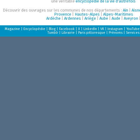
une véritable
encyclopédie de la vie d'autrefois
Découvrir des ouvrages sur les communes de nos départements :
Ain
|
Aisn
Provence
|
Hautes-Alpes
|
Alpes-Maritimes
Ardèche
|
Ardennes
|
Ariège
|
Aube
|
Aude
|
Aveyron
Magazine
|
Encyclopédie
|
Blog
|
Facebook
|
X
|
LinkedIn
|
VK
|
Instagram
|
YouTube
Tumblr
|
Librairie
|
Paris pittoresque
|
Prénoms
|
Services