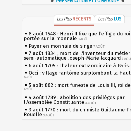
►
PRÉSENTATION ET COMMANDE
◄
Les Plus
RÉCENTS
Les Plus
LUS
8 août 1548 : Henri II fixe que l’effigie du ro
portée sur la monnaie
8 AOÛT
Payer en monnaie de singe
7 AOÛT
7 août 1834 : mort de l'inventeur du métier 
semi-automatique Joseph-Marie Jacquard
7 AO
6 août 1705 : chaleur extraordinaire à Paris
Occi : village fantôme surplombant la Hau
AOÛT
5 août 882 : mort funeste de Louis III, roi d
AOÛT
4 août 1789 : abolition des privilèges par
l'Assemblée Constituante
4 AOÛT
3 août 1770 : mort du chimiste Guillaume-F
Rouelle
3 AOÛT
Musée Jean de La Fontaine : réouverture a
rénovation
2 AOÛT