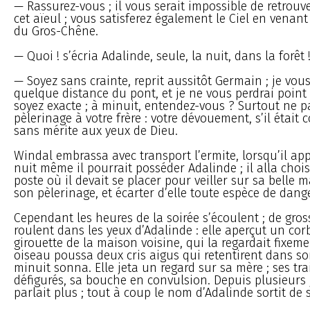
— Rassurez-vous ; il vous serait impossible de retrouv
cet aïeul ; vous satisferez également le Ciel en vena
du Gros-Chêne.
— Quoi ! s’écria Adalinde, seule, la nuit, dans la forêt !.
— Soyez sans crainte, reprit aussitôt Germain ; je vou
quelque distance du pont, et je ne vous perdrai point 
soyez exacte ; à minuit, entendez-vous ? Surtout ne p
pèlerinage à votre frère : votre dévouement, s’il était 
sans mérite aux yeux de Dieu.
Windal embrassa avec transport l’ermite, lorsqu’il app
nuit même il pourrait posséder Adalinde ; il alla chois
poste où il devait se placer pour veiller sur sa belle 
son pèlerinage, et écarter d’elle toute espèce de dange
Cependant les heures de la soirée s’écoulent ; de gro
roulent dans les yeux d’Adalinde : elle aperçut un cor
girouette de la maison voisine, qui la regardait fixemen
oiseau poussa deux cris aigus qui retentirent dans s
minuit sonna. Elle jeta un regard sur sa mère ; ses trai
défigurés, sa bouche en convulsion. Depuis plusieurs 
parlait plus ; tout à coup le nom d’Adalinde sortit de