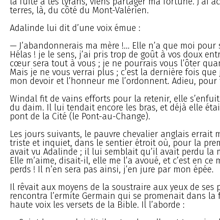
la fuite à tes tyrans, viens partager ma fortune. J’ai 
terres, là, du côté du Mont-Valérien.
Adalinde lui dit d’une voix émue :
— J’abandonnerais ma mère !... Elle n’a que moi pour s
Hélas ! je le sens, j’ai pris trop de goût à vos doux en
cœur sera tout à vous ; je ne pourrais vous l’ôter qua
Mais je ne vous verrai plus ; c’est la dernière fois que 
mon devoir et l’honneur me l’ordonnent. Adieu, pour 
Windal fit de vains efforts pour la retenir, elle s’enfui
du daim. Il lui tendait encore les bras, et déjà elle étai
pont de la Cité (le Pont-au-Change).
Les jours suivants, le pauvre chevalier anglais errait
triste et inquiet, dans le sentier étroit où, pour la prem
avait vu Adalinde ; il lui semblait qu’il avait perdu la 
Elle m’aime, disait-il, elle me l’a avoué, et c’est en c
perds ! Il n’en sera pas ainsi, j’en jure par mon épée.
Il rêvait aux moyens de la soustraire aux yeux de ses p
rencontra l’ermite Germain qui se promenait dans la fo
haute voix les versets de la Bible. Il l’aborde :