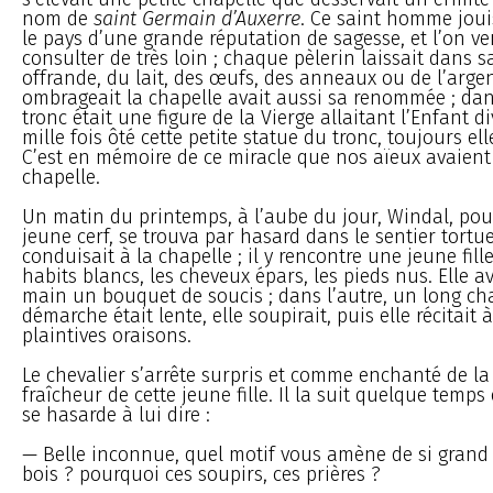
nom de
saint Germain d’Auxerre
. Ce saint homme joui
le pays d’une grande réputation de sagesse, et l’on v
consulter de très loin ; chaque pèlerin laissait dans 
offrande, du lait, des œufs, des anneaux ou de l’arge
ombrageait la chapelle avait aussi sa renommée ; dan
tronc était une figure de la Vierge allaitant l’Enfant di
mille fois ôté cette petite statue du tronc, toujours ell
C’est en mémoire de ce miracle que nos aïeux avaient 
chapelle.
Un matin du printemps, à l’aube du jour, Windal, po
jeune cerf, se trouva par hasard dans le sentier tortu
conduisait à la chapelle ; il y rencontre une jeune fill
habits blancs, les cheveux épars, les pieds nus. Elle 
main un bouquet de soucis ; dans l’autre, un long cha
démarche était lente, elle soupirait, puis elle récitait 
plaintives oraisons.
Le chevalier s’arrête surpris et comme enchanté de la
fraîcheur de cette jeune fille. Il la suit quelque temps
se hasarde à lui dire :
— Belle inconnue, quel motif vous amène de si grand
bois ? pourquoi ces soupirs, ces prières ?