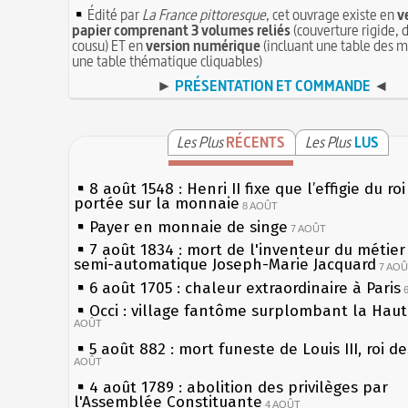
Édité par
La France pittoresque
, cet ouvrage existe en
v
papier comprenant 3 volumes reliés
(couverture rigide, d
cousu) ET en
version numérique
(incluant une table des m
une table thématique cliquables)
►
PRÉSENTATION ET COMMANDE
◄
Les Plus
RÉCENTS
Les Plus
LUS
8 août 1548 : Henri II fixe que l’effigie du ro
portée sur la monnaie
8 AOÛT
Payer en monnaie de singe
7 AOÛT
7 août 1834 : mort de l'inventeur du métier 
semi-automatique Joseph-Marie Jacquard
7 AO
6 août 1705 : chaleur extraordinaire à Paris
Occi : village fantôme surplombant la Hau
AOÛT
5 août 882 : mort funeste de Louis III, roi d
AOÛT
4 août 1789 : abolition des privilèges par
l'Assemblée Constituante
4 AOÛT