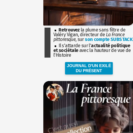
Retrouvez
la plume sans filtre de
Valéry Vigan, directeur de
La France
pittoresque
, sur
son compte SUBSTACK
Il s'attarde sur l'
actualité politique
et sociétale
avec la hauteur de vue de
l'Histoire
JOURNAL D'UN EXILÉ
DU PRÉSENT