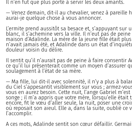
Il n’en fut que plus porté à servir les deux amants.
— Venez demain, dit-il au chevalier, venez à pareille h
aurai-je quelque chose à vous annoncer.
L’ermite prend aussitôt sa besace et, s’appuyant sur 
blanc, il s’achemine vers la ville. Il n’eut pas de peine
maison d’Adalinde. La mère de la jeune fille était plus
n’avait jamais été, et Adalinde dans un état d’inquiét
douleur voisin du délire.
Il sentit qu’il n’aurait pas de peine à faire consentir 
ce qu’il lui présenterait comme un moyen d’assurer 
soulagement à l’état de sa mère.
— Ma fille, lui dit-il avec solennité, il n’y a plus à bala
du Ciel s’appesantit visiblement sur vous ; armez-vou
vous en aurez besoin. Cette nuit, l’ange Gabriel m’es
songe ; il m’a appris que votre mère, lorsqu’elle était 
encore, fit le vœu d’aller seule, la nuit, poser une cro
où reposait son aïeul. Elle a, dans la suite, oublié ce v
l’accomplir.
A ces mots, Adalinde sentit son cœur défaillir. Germai