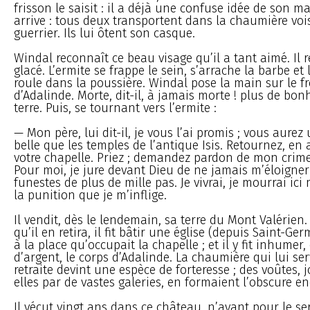
frisson le saisit : il a déjà une confuse idée de son ma
arrive : tous deux transportent dans la chaumière voi
guerrier. Ils lui ôtent son casque.
Windal reconnaît ce beau visage qu’il a tant aimé. Il 
glacé. L’ermite se frappe le sein, s’arrache la barbe et
roule dans la poussière. Windal pose la main sur le fr
d’Adalinde. Morte, dit-il, à jamais morte ! plus de bon
terre. Puis, se tournant vers l’ermite :
— Mon père, lui dit-il, je vous l’ai promis ; vous aurez
belle que les temples de l’antique Isis. Retournez, en 
votre chapelle. Priez ; demandez pardon de mon crime,
Pour moi, je jure devant Dieu de ne jamais m’éloigner
funestes de plus de mille pas. Je vivrai, je mourrai ici
la punition que je m’inflige.
Il vendit, dès le lendemain, sa terre du Mont Valérien
qu’il en retira, il fit bâtir une église (depuis Saint-Ge
à la place qu’occupait la chapelle ; et il y fit inhumer
d’argent, le corps d’Adalinde. La chaumière qui lui ser
retraite devint une espèce de forteresse ; des voûtes, j
elles par de vastes galeries, en formaient l’obscure en
Il vécut vingt ans dans ce château, n’ayant pour le se