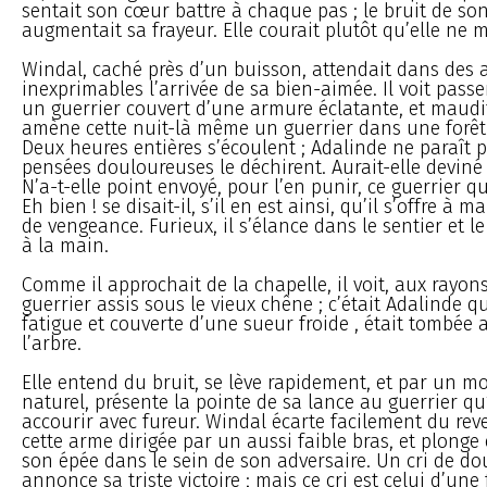
sentait son cœur battre à chaque pas ; le bruit de s
augmentait sa frayeur. Elle courait plutôt qu’elle ne m
Windal, caché près d’un buisson, attendait dans des 
inexprimables l’arrivée de sa bien-aimée. Il voit passe
un guerrier couvert d’une armure éclatante, et maudit
amène cette nuit-là même un guerrier dans une forêt s
Deux heures entières s’écoulent ; Adalinde ne paraît p
pensées douloureuses le déchirent. Aurait-elle deviné 
N’a-t-elle point envoyé, pour l’en punir, ce guerrier qu
Eh bien ! se disait-il, s’il en est ainsi, qu’il s’offre à ma 
de vengeance. Furieux, il s’élance dans le sentier et le
à la main.
Comme il approchait de la chapelle, il voit, aux rayon
guerrier assis sous le vieux chêne ; c’était Adalinde q
fatigue et couverte d’une sueur froide , était tombée 
l’arbre.
Elle entend du bruit, se lève rapidement, et par un 
naturel, présente la pointe de sa lance au guerrier qu’
accourir avec fureur. Windal écarte facilement du rev
cette arme dirigée par un aussi faible bras, et plon
son épée dans le sein de son adversaire. Un cri de do
annonce sa triste victoire ; mais ce cri est celui d’un