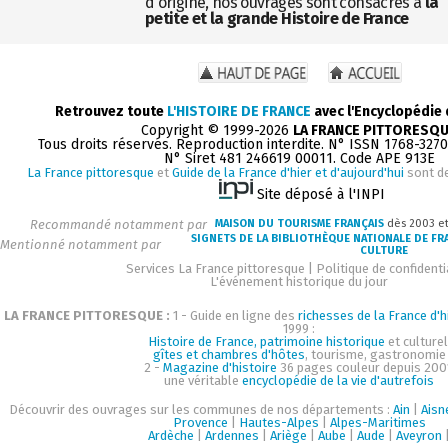
d'origine, nos ouvrages sont consacrés à
la
petite et la grande Histoire de France
Retrouvez toute
L'HISTOIRE DE FRANCE
avec l'Encyclopédie
Copyright © 1999-2026
LA FRANCE PITTORESQ
Tous droits réservés. Reproduction interdite. N° ISSN 1768-327
N° Siret 481 246619 00011. Code APE 913E
La France pittoresque
et
Guide de la France d'hier et d'aujourd'hui
sont d
Site déposé à l'INPI
Recommandé notamment par
MAISON DU TOURISME FRANÇAIS
dès 2003 e
SIGNETS DE LA BIBLIOTHÈQUE NATIONALE DE FR
Mentionné notamment par
CULTURE
Services La France pittoresque
|
Politique de confidenti
L'événement historique du jour
LA FRANCE PITTORESQUE :
1 - Guide en ligne des
richesses de la France d'h
1999 :
Histoire de France, patrimoine historique
et culturel
gîtes et chambres d'hôtes
, tourisme, gastronomie
2 -
Magazine d'histoire
36 pages couleur depuis 200
une véritable
encyclopédie de la vie d'autrefois
Découvrir des ouvrages sur les communes de nos départements :
Ain
|
Aisn
Provence
|
Hautes-Alpes
|
Alpes-Maritimes
Ardèche
|
Ardennes
|
Ariège
|
Aube
|
Aude
|
Aveyron