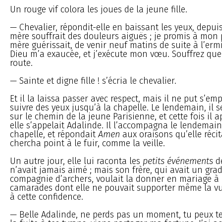
Un rouge vif colora les joues de la jeune fille.
— Chevalier, répondit-elle en baissant les yeux, depui
mère souffrait des douleurs aiguës ; je promis à mon 
mère guérissait, de venir neuf matins de suite à l’ermi
Dieu m’a exaucée, et j’exécute mon vœu. Souffrez qu
route.
— Sainte et digne fille ! s’écria le chevalier.
Et il la laissa passer avec respect, mais il ne put s’em
suivre des yeux jusqu’à la chapelle. Le lendemain, il 
sur le chemin de la jeune Parisienne, et cette fois il 
elle s’appelait Adalinde. Il l’accompagna le lendemain
chapelle, et répondait
Amen
aux oraisons qu’elle récita
chercha point à le fuir, comme la veille.
Un autre jour, elle lui raconta les
petits événements
de
n’avait jamais aimé ; mais son frère, qui avait un gr
compagnie d’archers, voulait la donner en mariage à 
camarades dont elle ne pouvait supporter même la vu
à cette confidence.
— Belle Adalinde, ne perds pas un moment, tu peux te