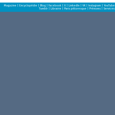
Magazine
|
Encyclopédie
|
Blog
|
Facebook
|
X
|
LinkedIn
|
VK
|
Instagram
|
YouTube
Tumblr
|
Librairie
|
Paris pittoresque
|
Prénoms
|
Services