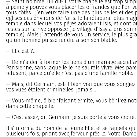
— Saint homme, lui dit-il, votre chapelle est trop simple
à peine y pouvez-vous placer les offrandes que l’on v
tous côtés ; j’en veux faire une des plus belles et des 
églises des environs de Paris. Je la rétablirai plus mag
temple dans lequel vos pères adoraient Isis, et dont o
restes sur la rive opposée (le village d’Issy a pris son
temple). Mais j’ attends de vous un service, le plus gr
qu’un homme puisse rendre à son semblable.
— Et c’est ?…
— De m’aider à former les liens d’un mariage secret 
Parisienne, sans laquelle je ne saurais vivre. Mes par
refusent, parce qu’elle n’est pas d’une famille noble.
— Mais, dit Germain, est-il bien vrai que vous songiez
vos vues étaient criminelles, jamais...
— Vous-même, ô bienfaisant ermite, vous bénirez notr
dans cette chapelle.
— C’est assez, dit Germain, je suis porté à vous croire.
Il s’informa du nom de la jeune fille, et se rappela qu’i
plusieurs fois, priant avec ferveur près la Notre-Dam