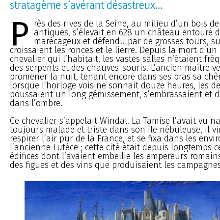
stratagème s’avérant désastreux...
P
rès des rives de la Seine, au milieu d’un bois d
antiques, s’élevait en 628 un château entouré d
marécageux et défendu par de grosses tours, su
croissaient les ronces et le lierre. Depuis la mort d’
chevalier qui l’habitait, les vastes salles n’étaient fr
des serpents et des chauves-souris. L’ancien maître ve
promener la nuit, tenant encore dans ses bras sa chèr
lorsque l’horloge voisine sonnait douze heures, les 
poussaient un long gémissement, s’embrassaient et d
dans l’ombre.
Ce chevalier s’appelait Windal. La Tamise l’avait vu na
toujours malade et triste dans son île nébuleuse, il v
respirer l’air pur de la France, et se fixa dans les envi
l’ancienne Lutèce ; cette cité était depuis longtemps c
édifices dont l’avaient embellie les empereurs romains
des figues et des vins que produisaient les campagnes