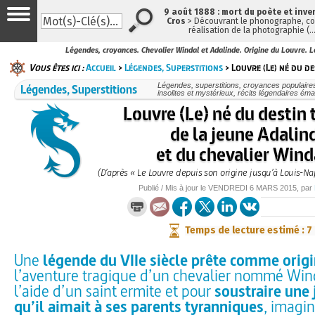
9 août 1888 : mort du poète et inve
Cros
> Découvrant le phonographe, con
réalisation de la photographie (
Légendes, croyances. Chevalier Windal et Adalinde. Origine du Louvre. L
Vous êtes ici :
Accueil
>
Légendes, Superstitions
> Louvre (Le) né du de
Légendes, Superstitions
Légendes, superstitions, croyances populaires, 
insolites et mystérieux, récits légendaires émai
Louvre (Le) né du destin 
de la jeune Adalin
et du chevalier Wind
(D’après « Le Louvre depuis son origine jusqu’à Louis-Na
Publié / Mis à jour le
VENDREDI
6 MARS 2015
, par
Temps de lecture estimé : 7
Une
légende du VIIe siècle prête comme orig
l’aventure tragique d’un chevalier nommé Wind
l’aide d’un saint ermite et pour
soustraire une 
qu’il aimait à ses parents tyranniques
, imagi