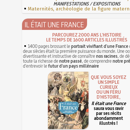
MANIFESTATIONS / EXPOSITIONS
Maternités, archéologie de la figure matern
IL ÉTAIT UNE FRANCE
PARCOUREZ 2000 ANS L'HISTOIRE
LE TEMPS DE 1600 ARTICLES ILLUSTRÉS
1400 pages brossant le
portrait vivifiant d'une France
deux siècles était la première puissance du monde. Une oc
divertissante et instructive de connaître
nos racines
, de dé
toute la richesse de
notre passé
, de comprendre
notre pr
d'entrevoir le
futur d'un pays millénaire
QUE VOUS SOYEZ
UN SIMPLE
CURIEUX
OU UN FÉRU
D'HISTOIRE,
Il était une France
saura vous ravir
par ses récits
abondamment
illustrés !