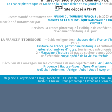
N° Siret 481 246619 00011. Code APE 913E
La France pittoresque
et
Guide de la France d'hier et d'aujourd'hui
sont d
Site déposé à l'INPI
Recommandé notamment par
MAISON DU TOURISME FRANÇAIS
dès 2003 e
SIGNETS DE LA BIBLIOTHÈQUE NATIONALE DE FR
Mentionné notamment par
CULTURE
Services La France pittoresque
|
Politique de confidenti
L'événement historique du jour
LA FRANCE PITTORESQUE :
1 - Guide en ligne des
richesses de la France d'h
1999 :
Histoire de France, patrimoine historique
et culturel
gîtes et chambres d'hôtes
, tourisme, gastronomie
2 -
Magazine d'histoire
36 pages couleur depuis 200
une véritable
encyclopédie de la vie d'autrefois
Découvrir des ouvrages sur les communes de nos départements :
Ain
|
Aisn
Provence
|
Hautes-Alpes
|
Alpes-Maritimes
Ardèche
|
Ardennes
|
Ariège
|
Aube
|
Aude
|
Aveyron
Magazine
|
Encyclopédie
|
Blog
|
Facebook
|
X
|
LinkedIn
|
VK
|
Instagram
|
YouTube
Tumblr
|
Librairie
|
Paris pittoresque
|
Prénoms
|
Services