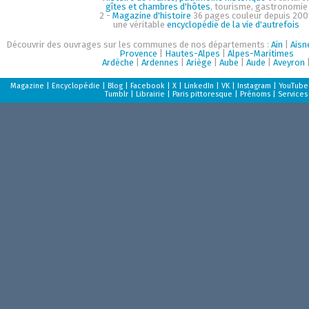
gîtes et chambres d'hôtes
, tourisme, gastronomie
2 -
Magazine d'histoire
36 pages couleur depuis 200
une véritable
encyclopédie de la vie d'autrefois
Découvrir des ouvrages sur les communes de nos départements :
Ain
|
Aisn
Provence
|
Hautes-Alpes
|
Alpes-Maritimes
Ardèche
|
Ardennes
|
Ariège
|
Aube
|
Aude
|
Aveyron
Magazine
|
Encyclopédie
|
Blog
|
Facebook
|
X
|
LinkedIn
|
VK
|
Instagram
|
YouTube
Tumblr
|
Librairie
|
Paris pittoresque
|
Prénoms
|
Services