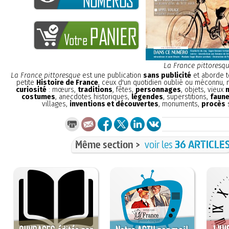
La France pittoresq
La France pittoresque
est une publication
sans publicité
et aborde t
petite
Histoire de France
, ceux d'un quotidien oublié ou méconnu,
curiosité
: mœurs,
traditions
, fêtes,
personnages
, objets, vieux
costumes
, anecdotes historiques,
légendes
, superstitions,
faune
villages,
inventions et découvertes
, monuments,
procès
s
Même section >
voir les
36 ARTICLE