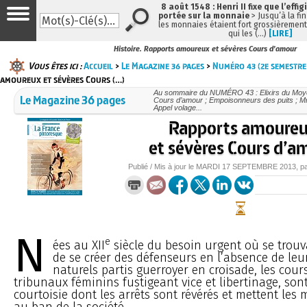
8 août 1548 : Henri II fixe que l’effig
portée sur la monnaie
> Jusqu’à la fin
les monnaies étaient fort grossièrement 
qui les (…)
[LIRE]
Histoire. Rapports amoureux et sévères Cours d’amour
Vous êtes ici :
Accueil
>
Le Magazine 36 pages
>
Numéro 43 (2e semestre
amoureux et sévères Cours (…)
Au sommaire du NUMÉRO 43 : Elixirs du Moyen
Le Magazine 36 pages
Cours d’amour ; Empoisonneurs des puits ; M
Appel volage...
Rapports amoure
et sévères Cours d’a
Publié / Mis à jour le
MARDI
17 SEPTEMBRE 2013
, p
N
e
ées au XII
siècle du besoin urgent où se trou
de se créer des défenseurs en l’absence de leu
naturels partis guerroyer en croisade, les cour
tribunaux féminins fustigeant vice et libertinage, son
courtoisie dont les arrêts sont révérés et mettent les
au ban de la société.