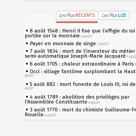
Les Plus
RÉCENTS
Les Plus
LUS
8 août 1548 : Henri II fixe que l’effigie du ro
portée sur la monnaie
8 AOÛT
Payer en monnaie de singe
7 AOÛT
7 août 1834 : mort de l'inventeur du métier 
semi-automatique Joseph-Marie Jacquard
7 AO
6 août 1705 : chaleur extraordinaire à Paris
Occi : village fantôme surplombant la Hau
AOÛT
5 août 882 : mort funeste de Louis III, roi d
AOÛT
4 août 1789 : abolition des privilèges par
l'Assemblée Constituante
4 AOÛT
3 août 1770 : mort du chimiste Guillaume-F
Rouelle
3 AOÛT
Musée Jean de La Fontaine : réouverture a
rénovation
2 AOÛT
2 août 1802 : Bonaparte est nommé consul 