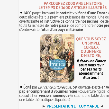
PARCOUREZ 2000 ANS L'HISTOIRE
LE TEMPS DE 1600 ARTICLES ILLUSTRÉS
1400 pages brossant le
portrait vivifiant d'une France
deux siècles était la première puissance du monde. Une oc
divertissante et instructive de connaître
nos racines
, de dé
toute la richesse de
notre passé
, de comprendre
notre pr
d'entrevoir le
futur d'un pays millénaire
QUE VOUS SOYEZ
UN SIMPLE
CURIEUX
OU UN FÉRU
D'HISTOIRE,
Il était une France
saura vous ravir
par ses récits
abondamment
illustrés !
Édité par
La France pittoresque
, cet ouvrage existe en
v
papier comprenant 3 volumes reliés
(couverture rigide, d
cousu) ET en
version numérique
(incluant une table des m
une table thématique cliquables)
►
PRÉSENTATION ET COMMANDE
◄