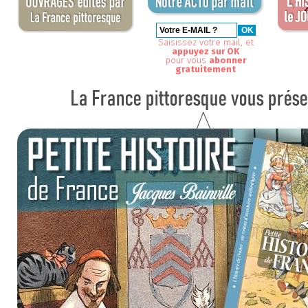
Saisissez votre mail, et
appuyez sur OK
pour vous
abonner
gratuitement