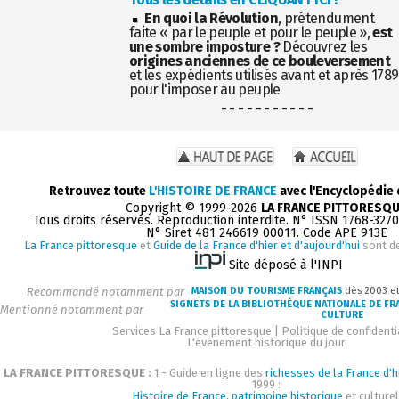
En quoi la Révolution
, prétendument
faite « par le peuple et pour le peuple »,
est
une sombre imposture ?
Découvrez les
origines anciennes de ce bouleversement
et les expédients utilisés avant et après 1789
pour l'imposer au peuple
- - - - - - - - - - -
Retrouvez toute
L'HISTOIRE DE FRANCE
avec l'Encyclopédie
Copyright © 1999-2026
LA FRANCE PITTORESQ
Tous droits réservés. Reproduction interdite. N° ISSN 1768-327
N° Siret 481 246619 00011. Code APE 913E
La France pittoresque
et
Guide de la France d'hier et d'aujourd'hui
sont d
Site déposé à l'INPI
Recommandé notamment par
MAISON DU TOURISME FRANÇAIS
dès 2003 e
SIGNETS DE LA BIBLIOTHÈQUE NATIONALE DE FR
Mentionné notamment par
CULTURE
Services La France pittoresque
|
Politique de confidenti
L'événement historique du jour
LA FRANCE PITTORESQUE :
1 - Guide en ligne des
richesses de la France d'h
1999 :
Histoire de France, patrimoine historique
et culturel