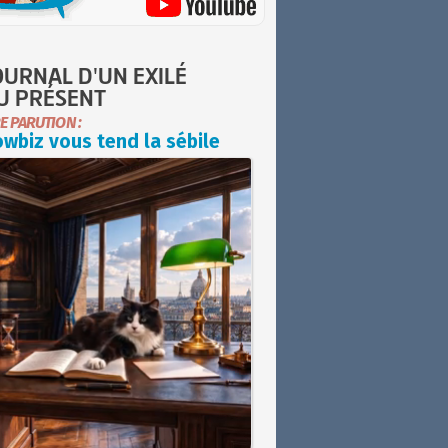
OURNAL D'UN EXILÉ
U PRÉSENT
E PARUTION :
wbiz vous tend la sébile