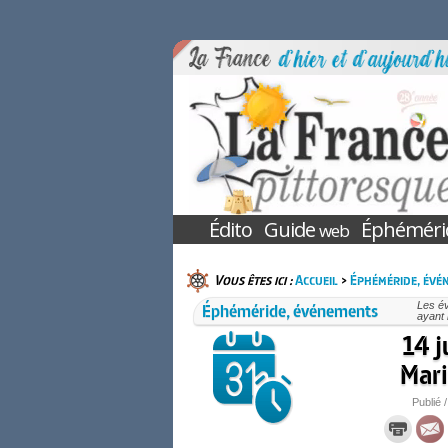
Édito
Guide
Éphéméri
web
Vous êtes ici :
Accueil
>
Éphéméride, évé
Éphéméride, événements
Les é
ayant 
14 j
Mari
Publié /