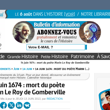
6 août
DANS L'HISTOIRE
/ NOTRE LIBRAIRI
LE
[VOIR]
de
Histoire
Histoire
Patrimoine
À Savo
Grande
Petite
14 juin 1674 : mort du poète Marin Le Roy de Gomberville
nements
>
Juin
>
14 juin
> 14 juin 1674 : mort du poète Marin (…)
vénements du 14 juin. Pour un jour donné, découvrez un événement
marqué notre Histoire. Calendrier historique
uin 1674 : mort du poète
n Le Roy de Gomberville
 Mis à jour le
JEUDI
13 JUIN 2013
, par
REDACTION