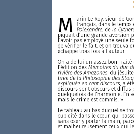
M
arin Le Roy, sieur de Go
français, dans le temps 
Polexandre
, de
la Cyther
piquait d’une grande aversion po
l’avoir pas employé une seule f
de vérifier le fait, et on trouva 
échappé trois fois à l’auteur.
On a de lui un assez bon Traité d
l’édition des
Mémoires du duc d
rivière des Amazones
, du jésuit
tirée de la Philosophie des Stoïq
expliquée en cent discours
, a ét
discours sont obscurs et diffus 
quelquefois de l’harmonie. En voi
mais le crime est commis. »
Le tableau au bas duquel se tro
cupidité dans le cœur, qui passe
sans oser y porter la main, parce
et malheureusement ceux qui le 