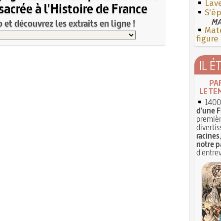
Lave
acrée à l'Histoire de France
S'ép
MA
et découvrez les extraits en ligne !
Mate
figure
IL É
PA
LE TE
1400 
d'une F
premièr
divertis
racines
notre p
d'entrev