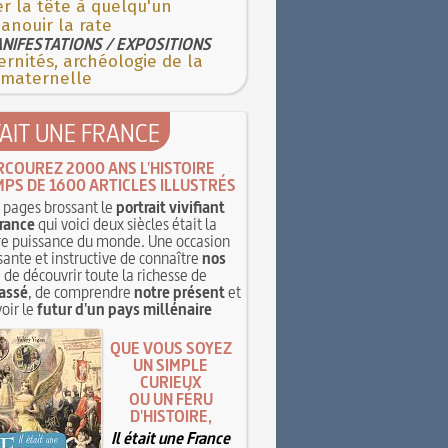
r la tête à quelqu'un
anouir la rate
NIFESTATIONS / EXPOSITIONS
rnités, archéologie de la
 maternelle
TAIT UNE FRANCE
RCOUREZ 2000 ANS L'HISTOIRE
MPS DE 1600 ARTICLES ILLUSTRÉS
pages brossant le
portrait vivifiant
rance
qui voici deux siècles était la
e puissance du monde. Une occasion
sante et instructive de connaître
nos
, de découvrir toute la richesse de
assé
, de comprendre
notre présent
et
oir le
futur d'un pays millénaire
QUE VOUS SOYEZ
UN SIMPLE
CURIEUX
OU UN FÉRU
D'HISTOIRE,
Il était une France