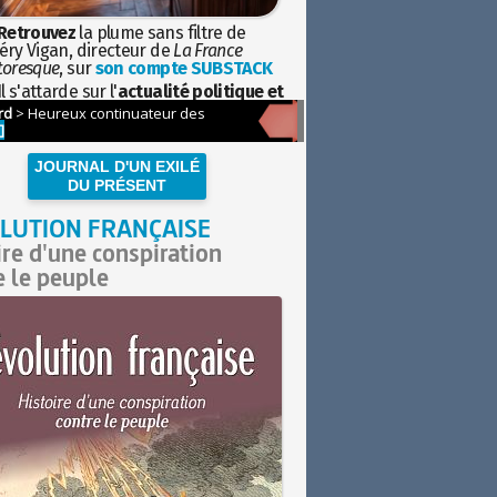
Retrouvez
la plume sans filtre de
éry Vigan, directeur de
La France
toresque
, sur
son compte SUBSTACK
l s'attarde sur l'
actualité politique et
ciétale
avec la hauteur de vue de
istoire
JOURNAL D'UN EXILÉ
DU PRÉSENT
LUTION FRANÇAISE
ire d'une conspiration
e le peuple