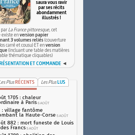
saura vous ravir
par ses récits
abondamment
illustrés !
 par
La France pittoresque
, cet
 existe en
version papier
ant 3 volumes reliés
(couverture
dos carré et cousu) ET en
version
que
(incluant une table des matières
table thématique cliquables)
RÉSENTATION ET COMMANDE
◄
Les Plus
RÉCENTS
Les Plus
LUS
oût 1705 : chaleur
rdinaire à Paris
6 AOÛT
 : village fantôme
ombant la Haute-Corse
5 AOÛT
oût 882 : mort funeste de Louis
oi des Francs
5 AOÛT