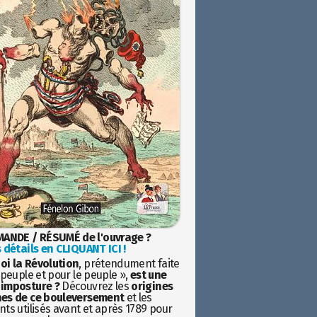
ANDE / RÉSUMÉ de l'ouvrage ?
 détails en CLIQUANT ICI !
oi la Révolution
, prétendument faite
 peuple et pour le peuple »,
est une
imposture ?
Découvrez les
origines
es de ce bouleversement
et les
ts utilisés avant et après 1789 pour