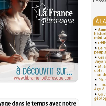
l'impos
À L
Sous
histo
média
L'él
Le m
peuple
Gra
Bayar
Muti
détrui
monde
Plum
Lun
Âge à 
Gouf
géolo
yage dans le temps avec notre