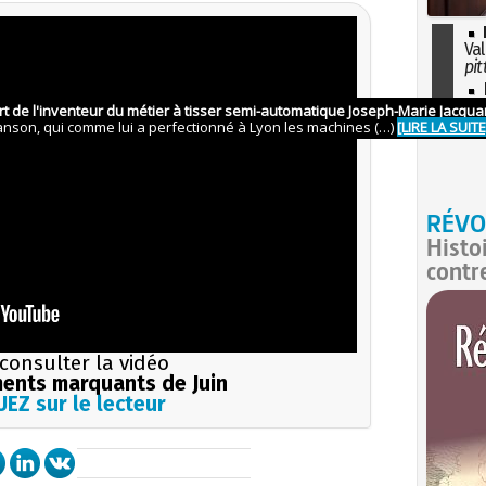
Val
pit
I
so
l'H
RÉVO
Histo
contr
consulter la vidéo
ents marquants de Juin
EZ sur le lecteur