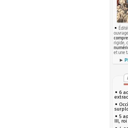
Édité
ouvrage
compren
rigide, 
numéri
et une 
►
P
6 a
extrao
Occi
surpl
5 a
III, r