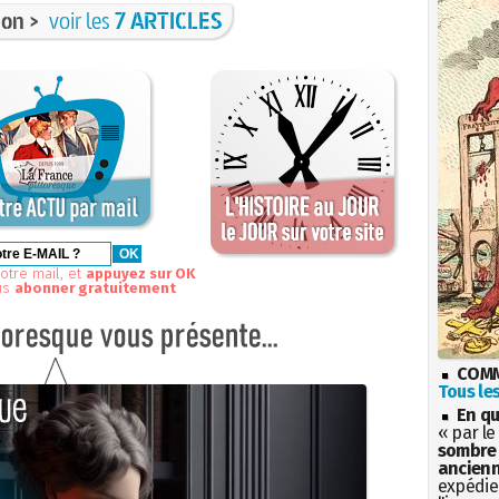
on >
voir les
7 ARTICLES
otre mail, et
appuyez sur OK
us
abonner gratuitement
COMM
Tous les
En qu
« par le
sombre 
ancienn
expédien