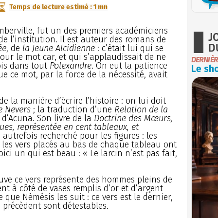
Temps de lecture estimé : 1 mn
mberville, fut un des premiers académiciens
J
de l’institution. Il est auteur des romans de
D
ée
, de
la Jeune Alcidienne
: c’était lui qui se
ur le mot car, et qui s’applaudissait de ne
DERNIÈR
ois dans tout
Polexandre
. On eut la patience
Le sho
que ce mot, par la force de la nécessité, avait
e la manière d’écrire l’histoire : on lui doit
e Nevers
; la traduction d’une
Relation de la
e d’Acuna. Son livre de la
Doctrine des Mœurs,
ues, représentée en cent tableaux, et
é autrefois recherché pour les figures : les
; les vers placés au bas de chaque tableau ont
ci un qui est beau : « Le larcin n’est pas fait,
uve ce vers représente des hommes pleins de
nt à côté de vases remplis d’or et d’argent
 que Némésis les suit : ce vers est le dernier,
précèdent sont détestables.