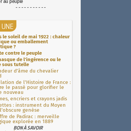
er au peuple
- - - - - - - - - - -
A UNE
 le soleil de mai 1922 : chaleur
rique ou emballement
tique ?
ite contre le peuple
asque de l'ingérence ou le
 sous tutelle
ndeur d'âme du chevalier
d
lation de l'Histoire de France :
re le passé pour glorifier le
 nouveau
es, encriers et crayons jadis
ettes : instrument du Moyen
l'obscure genèse
fre de Padirac : merveille
gique explorée en 1889
BON À SAVOIR