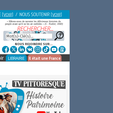
E
/ NOUS SOUTENIR
[VOIR]
[VOIR]
« Hâtons-nous de raconter les délicieuses histoires du
peuple avant qu'il ne les ait oubliées »
(C. Nodier, 1840)
NOUS REJOINDRE SUR...
ir
LIBRAIRIE
Il était une France