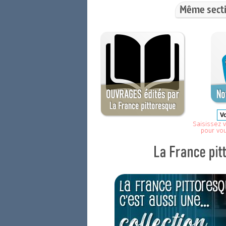
Même secti
Saisissez v
pour vo