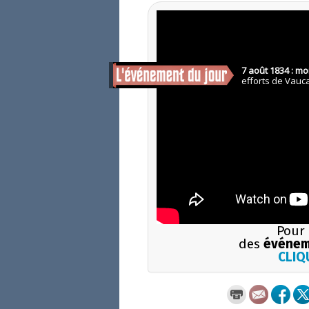
Pour 
des
événem
CLIQU