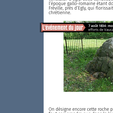
l’époque gallo-romaine étant do
Fréville, près d’Egly, qui florissa
chrétienne.
On désigne encore cette roche p