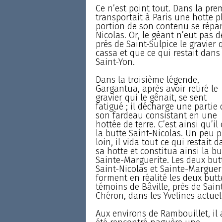
Ce n’est point tout. Dans la pr
transportait à Paris une hotte p
portion de son contenu se répand
Nicolas. Or, le géant n’eut pas d
prés de Saint-Sulpice le gravier
cassa et que ce qui restait dans
Saint-Yon.
Dans la troisième légende,
Gargantua, après avoir retiré le
gravier qui le gênait, se sent
fatigué ; il décharge une partie 
son fardeau consistant en une
hottée de terre. C’est ainsi qu’il
la butte Saint-Nicolas. Un peu p
loin, il vida tout ce qui restait 
sa hotte et constitua ainsi la bu
Sainte-Marguerite. Les deux but
Saint-Nicolas et Sainte-Marguer
forment en réalité les deux butt
témoins de Bâville, près de Sain
Chéron, dans les Yvelines actuel
Aux environs de Rambouillet, il 