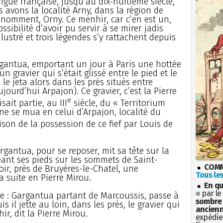
gue française, jusqu’au dix-huitième siècle,
s avons la localité Arny, dans la région de
 nomment, Orny. Ce menhir, car c’en est un,
ssibilité d’avoir pu servir à se mirer jadis
lustré et trois légendes s’y rattachent depuis
argantua, emportant un jour à Paris une hottée
n gravier qui s’était glissé entre le pied et le
 le jeta alors dans les prés situés entre
ourd’hui Arpajon). Ce gravier, c’est la Pierre
e
ait partie, au III
siècle, du « Territorium
ne se mua en celui d’Arpajon, localité du
ison de la possession de ce fief par Louis de
gantua, pour se reposer, mit sa tête sur la
ant ses pieds sur les sommets de Saint-
COMM
hoir, près de Bruyères-le-Chatel, une
Tous les
a suite en Pierre Mirou.
En qu
« par le
nte : Gargantua partant de Marcoussis, passe à
sombre 
 il jette au loin, dans les prés, le gravier qui
ancienn
hir, dit la Pierre Mirou.
expédien