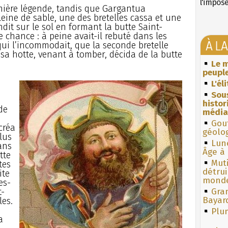
l'impos
emière légende, tandis que Gargantua
leine de sable, une des bretelles cassa et une
it sur le sol en formant la butte Saint-
e chance : à peine avait-il rebuté dans les
À L
 qui l’incommodait, que la seconde bretelle
 sa hotte, venant à tomber, décida de la butte
Le m
peuple
L'él
Sous
histo
de
média
Gouf
 créa
géolo
lus
Lun
dans
Âge à 
tte
Muti
tes
détrui
ite
monde
es-
t-
Gra
Bayar
les.
Plum
a