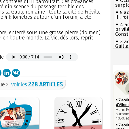
Occi
s contrées qu’il parcourait. Ces croyances
surpl
réminiscence du passage terrible des
 la Gaule romaine : toute la cité de Fréville,
5 a
 de 4 kilomètres autour d’un Forum, a été
III, r
4 a
privi
ore, enterré sous une grosse pierre (dolmen),
Const
 en l’autre monde. La vie, dès lors, reprit
3 a
Guill
Mus
le
réouv
Séc
2 a
canicu
nommé
27 
1er 
Ravail
poign
ue >
voir les
228 ARTICLES
Cléme
Pie
mous
31 j
les m
Qui
en fo
Tout
atten
30 j
Poula
Fran
Poula
mort 
29 j