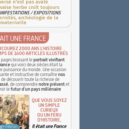
versé n'est pas avalé
aise herbe croît toujours
NIFESTATIONS / EXPOSITIONS
rnités, archéologie de la
 maternelle
TAIT UNE FRANCE
RCOUREZ 2000 ANS L'HISTOIRE
MPS DE 1600 ARTICLES ILLUSTRÉS
pages brossant le
portrait vivifiant
rance
qui voici deux siècles était la
e puissance du monde. Une occasion
sante et instructive de connaître
nos
, de découvrir toute la richesse de
assé
, de comprendre
notre présent
et
oir le
futur d'un pays millénaire
QUE VOUS SOYEZ
UN SIMPLE
CURIEUX
OU UN FÉRU
D'HISTOIRE,
Il était une France