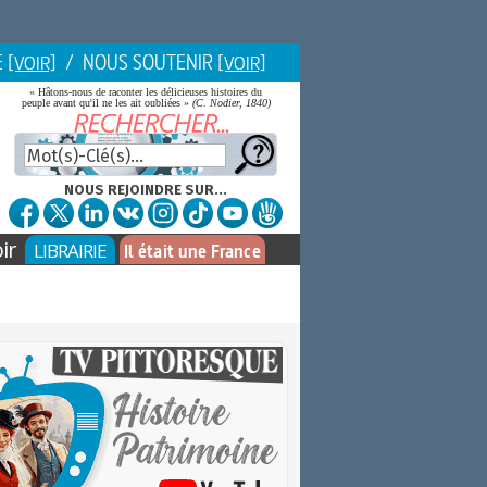
E
/ NOUS SOUTENIR
[VOIR]
[VOIR]
« Hâtons-nous de raconter les délicieuses histoires du
peuple avant qu'il ne les ait oubliées »
(C. Nodier, 1840)
NOUS REJOINDRE SUR...
ir
LIBRAIRIE
Il était une France