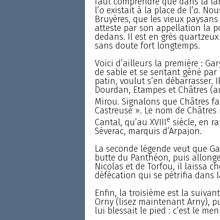
faut comprendre que dans la lan
l’
o
existait à la place de l’
a
. Nou
Bruyères, que les vieux paysans
atteste par son appellation la po
dedans. Il est en grès quartzeux 
sans doute fort longtemps.
Voici d’ailleurs la première : G
de sable et se sentant gêné par u
patin, voulut s’en débarrasser. Il
Dourdan, Etampes et Châtres (auj
Mirou. Signalons que Châtres fais
Castreuse ». Le nom de Châtres 
e
Cantal, qu’au XVIII
siècle, en ra
Séverac, marquis d’Arpajon.
La seconde légende veut que Gar
butte du Panthéon, puis allonge
Nicolas et de Torfou, il laissa c
défécation qui se pétrifia dans l
Enfin, la troisième est la suiva
Orny (lisez maintenant Arny), puis
lui blessait le pied : c’est le men