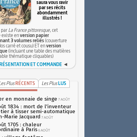
saura vous ravir
par ses récits
abondamment
illustrés !
 par
La France pittoresque
, cet
 existe en
version papier
ant 3 volumes reliés
(couverture
dos carré et cousu) ET en
version
que
(incluant une table des matières
table thématique cliquables)
RÉSENTATION ET COMMANDE
◄
Les Plus
RÉCENTS
Les Plus
LUS
er en monnaie de singe
7 AOÛT
oût 1834 : mort de l'inventeur
tier à tisser semi-automatique
h-Marie Jacquard
7 AOÛT
oût 1705 : chaleur
rdinaire à Paris
6 AOÛT