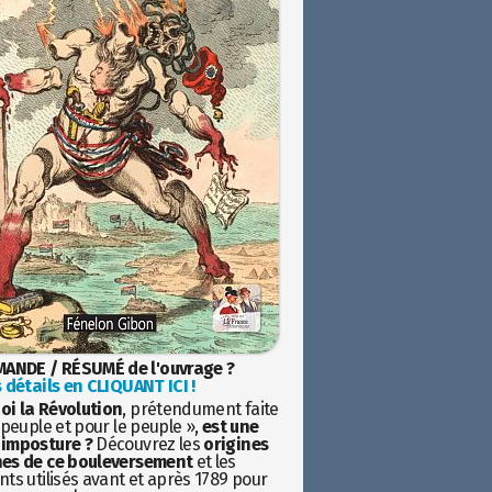
ANDE / RÉSUMÉ de l'ouvrage ?
 détails en CLIQUANT ICI !
oi la Révolution
, prétendument faite
 peuple et pour le peuple »,
est une
imposture ?
Découvrez les
origines
es de ce bouleversement
et les
ts utilisés avant et après 1789 pour