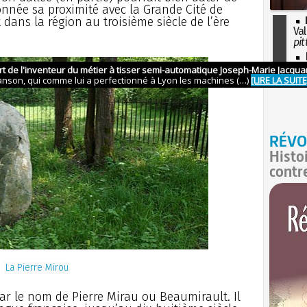
nnée sa proximité avec la Grande Cité de
it dans la région au troisième siècle de l’ère
Val
pit
I
so
l'H
RÉVO
Histo
contr
La Pierre Mirou
ar le nom de Pierre Mirau ou Beaumirault. Il