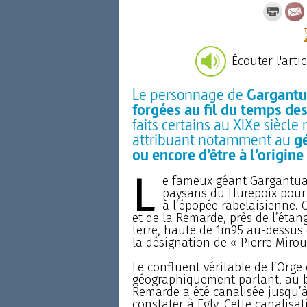
Écouter l'artic
Le personnage de
Gargantua
forgées au fil du temps de
faits certains au XIXe siècl
attribuant notamment au
gé
ou encore d’être à l’origine
L
e fameux géant Gargantua e
paysans du Hurepoix pour q
à l’épopée rabelaisienne. C
et de la Remarde, près de l’étang
terre, haute de 1m95 au-dessus 
la désignation de « Pierre Miro
Le confluent véritable de l’Orge
géographiquement parlant, au bas
Remarde a été canalisée jusqu’
constater à Egly. Cette canalisat