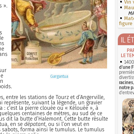
Vin 
 ».
Mauv
MA
Mate
figure
s
de
IL É
ms
ne
PA
ans
LE TE
1400 
d'une F
sur
premièr
ne
Gargantua
divertis
un
racines
oids.
notre p
d'entrev
 entre les stations de Tourz et d’Angerville,
représente, suivant la légende, un gravier
 : c’est la pierre clouée ou « Kélouée », à
A quelques centaines de mètres, au sud de ce
s dit la butte d’Halemont. Cette butte résulte
tua, en se
dépatant
, ou si l’on veut en
s sabots, forma ainsi le tumulus. Le tumulus