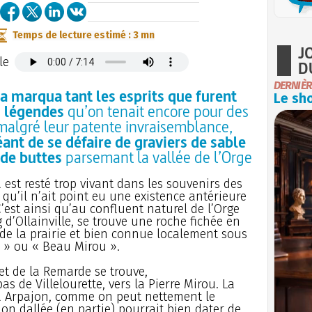
Temps de lecture estimé : 3 mn
J
le
D
DERNIÈR
 marqua tant les esprits que furent
Le sho
s légendes
qu’on tenait encore pour des
e malgré leur patente invraisemblance,
ant de se défaire de graviers de sable
 de buttes
parsemant la vallée de l’Orge
st resté trop vivant dans les souvenirs des
u’il n’ait point eu une existence antérieure
’est ainsi qu’au confluent naturel de l’Orge
 d’Ollainville, se trouve une roche fichée en
de la prairie et bien connue localement sous
u » ou « Beau Mirou ».
 et de la Remarde se trouve,
 de Villelourette, vers la Pierre Mirou. La
à Arpajon, comme on peut nettement le
ion dallée (en partie) pourrait bien dater de