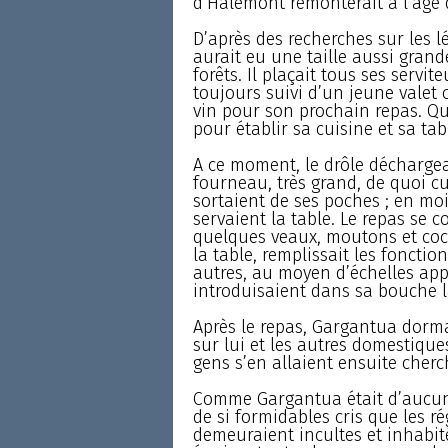
d’Halemont remonterait à l’âge d
D’après des recherches sur les 
aurait eu une taille aussi grand
forêts. Il plaçait tous ses servit
toujours suivi d’un jeune valet o
vin pour son prochain repas. Q
pour établir sa cuisine et sa table
A ce moment, le drôle déchargeai
fourneau, très grand, de quoi cu
sortaient de ses poches ; en moi
servaient la table. Le repas se 
quelques veaux, moutons et co
la table, remplissait les foncti
autres, au moyen d’échelles app
introduisaient dans sa bouche la 
Après le repas, Gargantua dormai
sur lui et les autres domestiques
gens s’en allaient ensuite cher
Comme Gargantua était d’aucunes
de si formidables cris que les r
demeuraient incultes et inhabit