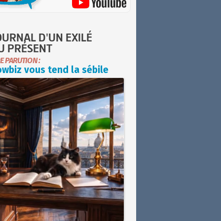
OURNAL D'UN EXILÉ
U PRÉSENT
E PARUTION :
wbiz vous tend la sébile