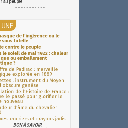
er au peuple
- - - - - - - - - - -
A UNE
asque de l'ingérence ou le
 sous tutelle
ite contre le peuple
 le soleil de mai 1922 : chaleur
rique ou emballement
tique ?
fre de Padirac : merveille
gique explorée en 1889
ettes : instrument du Moyen
l'obscure genèse
lation de l'Histoire de France :
re le passé pour glorifier le
 nouveau
ndeur d'âme du chevalier
d
es, encriers et crayons jadis
BON À SAVOIR