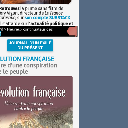
Retrouvez
la plume sans filtre de
éry Vigan, directeur de
La France
toresque
, sur
son compte SUBSTACK
l s'attarde sur l'
actualité politique et
ciétale
avec la hauteur de vue de
istoire
JOURNAL D'UN EXILÉ
DU PRÉSENT
LUTION FRANÇAISE
ire d'une conspiration
e le peuple