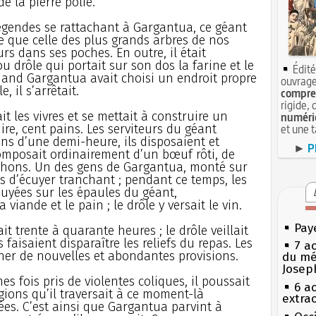
e la pierre polie.
légendes se rattachant à Gargantua, ce géant
e que celle des plus grands arbres de nos
eurs dans ses poches. En outre, il était
u drôle qui portait sur son dos la farine et le
Édité
uand Gargantua avait choisi un endroit propre
ouvrage
, il s’arrêtait.
compren
rigide, 
t les vivres et se mettait à construire un
numéri
ire, cent pains. Les serviteurs du géant
et une 
ns d’une demi-heure, ils disposaient et
►
P
composait ordinairement d’un bœuf rôti, de
chons. Un des gens de Gargantua, monté sur
ons d’écuyer tranchant ; pendant ce temps, les
uyées sur les épaules du géant,
viande et le pain ; le drôle y versait le vin.
Pay
t trente à quarante heures ; le drôle veillait
 faisaient disparaître les reliefs du repas. Les
7 a
cher de nouvelles et abondantes provisions.
du mé
Josep
 fois pris de violentes coliques, il poussait
6 a
égions qu’il traversait à ce moment-là
extrao
ées. C’est ainsi que Gargantua parvint à