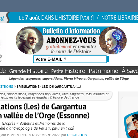
7 août
DANS L'HISTOIRE
/ NOTRE LIBRAIRI
LE
[VOIR]
de
Histoire
Histoire
Patrimoine
À Savo
Grande
Petite
Légendes, croyances, superstitions. Pierre Mirou et Gargantua, vallée de l'Orge
titions
> Tribulations (Les) de Gargantua (…)
es, superstitions, croyances populaires, rites singuliers, faits insolites et
ieux, récits légendaires émaillant l’Histoire de France
lations (Les) de Gargantua
a vallée de l’Orge (Essonne)
(D’après « Bulletins et Mémoires de la
été d’anthropologie de Paris », paru en 1932)
 jour le
MERCREDI
9 NOVEMBRE 2022
, par
REDACTION