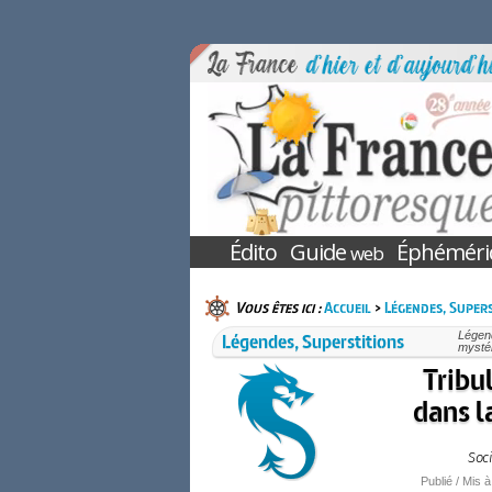
Édito
Guide
Éphéméri
web
Vous êtes ici :
Accueil
>
Légendes, Supers
Légendes, Superstitions
Légend
mystér
Tribu
dans l
Soci
Publié / Mis à