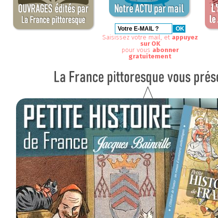
Saisissez votre mail, et
appuyez
sur OK
pour vous
abonner
gratuitement