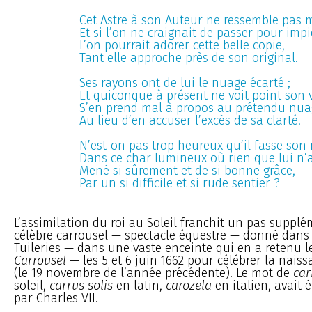
Cet Astre à son Auteur ne ressemble pas m
Et si l’on ne craignait de passer pour impi
L’on pourrait adorer cette belle copie,
Tant elle approche près de son original.
Ses rayons ont de lui le nuage écarté ;
Et quiconque à présent ne voit point son 
S’en prend mal à propos au prétendu nua
Au lieu d’en accuser l’excès de sa clarté.
N’est-on pas trop heureux qu’il fasse son 
Dans ce char lumineux où rien que lui n’a
Mené si sûrement et de si bonne grâce,
Par un si difficile et si rude sentier ?
L’assimilation du roi au Soleil franchit un pas supplé
célèbre carrousel — spectacle équestre — donné dans 
Tuileries — dans une vaste enceinte qui en a retenu 
Carrousel
— les 5 et 6 juin 1662 pour célébrer la nai
(le 19 novembre de l’année précédente). Le mot de
car
soleil,
carrus solis
en latin,
carozela
en italien, avait é
par Charles VII.