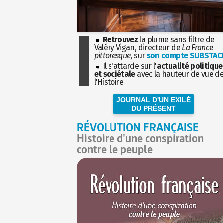
Retrouvez
la plume sans filtre de
Valéry Vigan, directeur de
La France
pittoresque
, sur
son compte SUBSTAC
Il s'attarde sur l'
actualité politique
et sociétale
avec la hauteur de vue d
l'Histoire
JOURNAL D'UN EXILÉ
DU PRÉSENT
RÉVOLUTION FRANÇAISE
Histoire d'une conspiration
contre le peuple