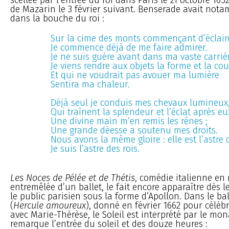
de Mazarin le 3 février suivant. Benserade avait nota
dans la bouche du roi :
Sur la cime des monts commençant d’éclair
Je commence déjà de me faire admirer.
Je ne suis guère avant dans ma vaste carrièr
Je viens rendre aux objets la forme et la cou
Et qui ne voudrait pas avouer ma lumière
Sentira ma chaleur.
Déjà seul je conduis mes chevaux lumineux
Qui traînent la splendeur et l’éclat après eu
Une divine main m’en remis les rênes ;
Une grande déesse a soutenu mes droits.
Nous avons la même gloire : elle est l’astre 
Je suis l’astre des rois.
Les Noces de Pélée et de Thétis
, comédie italienne en
entremêlée d’un ballet, le fait encore apparaître dès 
le public parisien sous la forme d’Apollon. Dans le ba
(
Hercule amoureux
), donné en février 1662 pour célébr
avec Marie-Thérèse, le Soleil est interprété par le mo
remarque l’entrée du soleil et des douze heures :