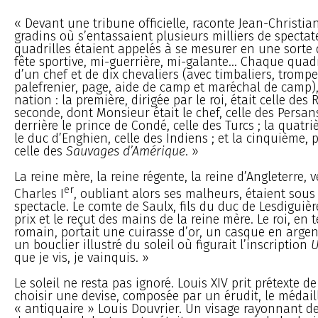
« Devant une tribune officielle, raconte Jean-Christian 
gradins où s’entassaient plusieurs milliers de spectat
quadrilles étaient appelés à se mesurer en une sorte 
fête sportive, mi-guerrière, mi-galante... Chaque quad
d’un chef et de dix chevaliers (avec timbaliers, trompet
palefrenier, page, aide de camp et maréchal de camp),
nation : la première, dirigée par le roi, était celle des
seconde, dont Monsieur était le chef, celle des Persans
derrière le prince de Condé, celle des Turcs ; la quatr
le duc d’Enghien, celle des Indiens ; et la cinquième, 
celle des
Sauvages d’Amérique
. »
La reine mère, la reine régente, la reine d’Angleterre, 
er
Charles I
, oubliant alors ses malheurs, étaient sous
spectacle. Le comte de Saulx, fils du duc de Lesdiguièr
prix et le reçut des mains de la reine mère. Le roi, en
romain, portait une cuirasse d’or, un casque en argent
un bouclier illustré du soleil où figurait l’inscription
U
que je vis, je vainquis. »
Le soleil ne resta pas ignoré. Louis XIV prit prétexte de
choisir une devise, composée par un érudit, le médaill
« antiquaire » Louis Douvrier. Un visage rayonnant 