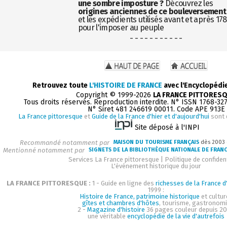
une sombre imposture ?
Découvrez les
origines anciennes de ce bouleversement
et les expédients utilisés avant et après 17
pour l'imposer au peuple
- - - - - - - - - - -
Retrouvez toute
L'HISTOIRE DE FRANCE
avec l'Encyclopédi
Copyright © 1999-2026
LA FRANCE PITTORES
Tous droits réservés. Reproduction interdite. N° ISSN 1768-32
N° Siret 481 246619 00011. Code APE 913E
La France pittoresque
et
Guide de la France d'hier et d'aujourd'hui
sont 
Site déposé à l'INPI
Recommandé notamment par
MAISON DU TOURISME FRANÇAIS
dès 2003
Mentionné notamment par
SIGNETS DE LA BIBLIOTHÈQUE NATIONALE DE FRAN
Services La France pittoresque
|
Politique de confident
L'événement historique du jour
LA FRANCE PITTORESQUE :
1 - Guide en ligne des
richesses de la France d'
1999 :
Histoire de France, patrimoine historique
et cultur
gîtes et chambres d'hôtes
, tourisme, gastronom
2 -
Magazine d'histoire
36 pages couleur depuis 20
une véritable
encyclopédie de la vie d'autrefois