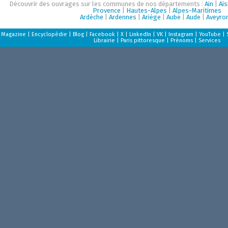
Découvrir des ouvrages sur les communes de nos départements :
Ain
|
Ai
Provence
|
Hautes-Alpes
|
Alpes-Maritimes
Ardèche
|
Ardennes
|
Ariège
|
Aube
|
Aude
|
Aveyro
Magazine
|
Encyclopédie
|
Blog
|
Facebook
|
X
|
LinkedIn
|
VK
|
Instagram
|
YouTube
|
Librairie
|
Paris pittoresque
|
Prénoms
|
Services