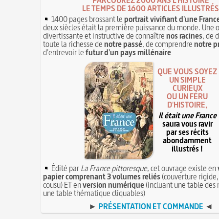
LE TEMPS DE 1600 ARTICLES ILLUSTRÉS
1400 pages brossant le
portrait vivifiant d'une Franc
deux siècles était la première puissance du monde. Une 
divertissante et instructive de connaître
nos racines
, de 
toute la richesse de
notre passé
, de comprendre
notre p
d'entrevoir le
futur d'un pays millénaire
QUE VOUS SOYEZ
UN SIMPLE
CURIEUX
OU UN FÉRU
D'HISTOIRE,
Il était une France
saura vous ravir
par ses récits
abondamment
illustrés !
Édité par
La France pittoresque
, cet ouvrage existe en
papier comprenant 3 volumes reliés
(couverture rigide,
cousu) ET en
version numérique
(incluant une table des 
une table thématique cliquables)
►
PRÉSENTATION ET COMMANDE
◄