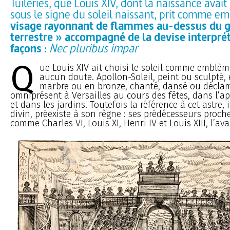
Tuileries, que Louis XIV, dont la naissance avait
sous le signe du soleil naissant, prit comme 
visage rayonnant de flammes au-dessus du 
terrestre » accompagné de la devise interpré
façons
:
Nec pluribus impar
Q
ue Louis XIV ait choisi le soleil comme emblèm
aucun doute. Apollon-Soleil, peint ou sculpté,
marbre ou en bronze, chanté, dansé ou déclam
omniprésent à Versailles au cours des fêtes, dans l’a
et dans les jardins. Toutefois la référence à cet astre,
divin, préexiste à son règne : ses prédécesseurs proch
comme Charles VI, Louis XI, Henri IV et Louis XIII, l’av