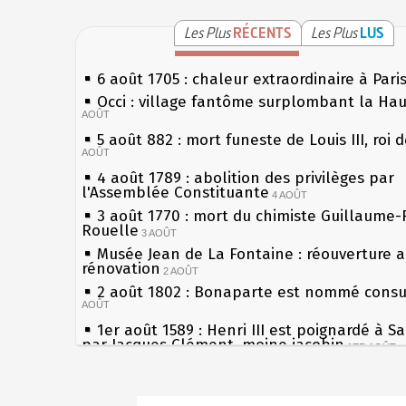
Les Plus
RÉCENTS
Les Plus
LUS
6 août 1705 : chaleur extraordinaire à Pari
Occi : village fantôme surplombant la Ha
AOÛT
5 août 882 : mort funeste de Louis III, roi 
AOÛT
4 août 1789 : abolition des privilèges par
l'Assemblée Constituante
4 AOÛT
3 août 1770 : mort du chimiste Guillaume-
Rouelle
3 AOÛT
Musée Jean de La Fontaine : réouverture 
rénovation
2 AOÛT
2 août 1802 : Bonaparte est nommé consul
AOÛT
1er août 1589 : Henri III est poignardé à S
par Jacques Clément, moine jacobin
1ER AOÛT
31 juillet 1899 : décret instaurant les mou
boîtes aux lettres en fonte de Léon Mougeo
Sécheresses (Grandes), étés caniculaires à