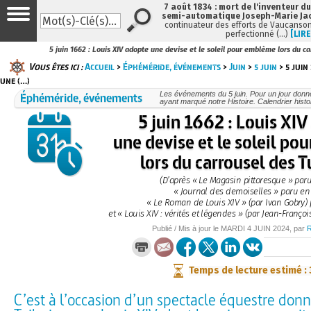
7 août 1834 : mort de l'inventeur du
semi-automatique Joseph-Marie Ja
continuateur des efforts de Vaucanson
perfectionné (…)
[LIRE
5 juin 1662 : Louis XIV adopte une devise et le soleil pour emblème lors du ca
Vous êtes ici :
Accueil
>
Éphéméride, événements
>
Juin
>
5 juin
> 5 juin
une (…)
Éphéméride, événements
Les événements du 5 juin. Pour un jour don
ayant marqué notre Histoire. Calendrier histo
5 juin 1662 : Louis XI
une devise et le soleil p
lors du carrousel des T
(D’après « Le Magasin pittoresque » paru
« Journal des demoiselles » paru en
« Le Roman de Louis XIV » (par Ivan Gobry)
et « Louis XIV : vérités et légendes » (par Jean-Franço
Publié / Mis à jour le
MARDI
4 JUIN 2024
, par
Temps de lecture estimé :
C’est à l’occasion d’un spectacle équestre don