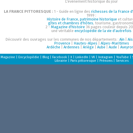
L'événement historique du jour
LA FRANCE PITTORESQUE :
1 - Guide en ligne des
richesses de la France d'
1999 :
Histoire de France, patrimoine historique
et cultur
gîtes et chambres d'hôtes
, tourisme, gastronom
2 -
Magazine d'histoire
36 pages couleur depuis 20
une véritable
encyclopédie de la vie d'autrefois
Découvrir des ouvrages sur les communes de nos départements :
Ain
|
Ai
Provence
|
Hautes-Alpes
|
Alpes-Maritimes
Ardèche
|
Ardennes
|
Ariège
|
Aube
|
Aude
|
Aveyro
Magazine
|
Encyclopédie
|
Blog
|
Facebook
|
X
|
LinkedIn
|
VK
|
Instagram
|
YouTube
|
Librairie
|
Paris pittoresque
|
Prénoms
|
Services