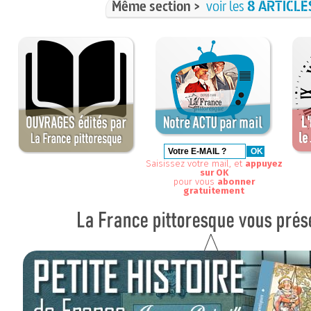
Même section >
voir les
8 ARTICLE
Saisissez votre mail, et
appuyez
sur OK
pour vous
abonner
gratuitement