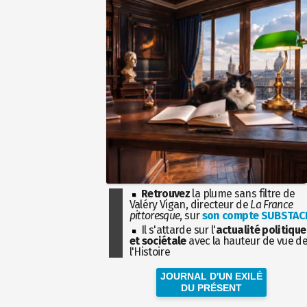
Retrouvez
la plume sans filtre de
Valéry Vigan, directeur de
La France
pittoresque
, sur
son compte SUBSTAC
Il s'attarde sur l'
actualité politique
et sociétale
avec la hauteur de vue d
l'Histoire
JOURNAL D'UN EXILÉ
DU PRÉSENT