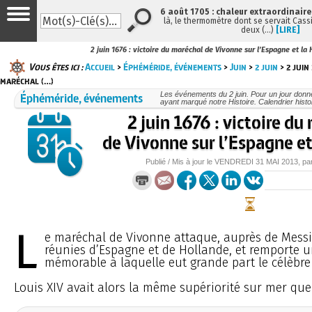
6 août 1705 : chaleur extraordinaire
là, le thermomètre dont se servait Cass
deux (…)
[LIRE]
2 juin 1676 : victoire du maréchal de Vivonne sur l’Espagne et la 
Vous êtes ici :
Accueil
>
Éphéméride, événements
>
Juin
>
2 juin
> 2 juin 
maréchal (…)
Éphéméride, événements
Les événements du 2 juin. Pour un jour don
ayant marqué notre Histoire. Calendrier histo
2 juin 1676 : victoire du
de Vivonne sur l’Espagne et
Publié / Mis à jour le
VENDREDI
31 MAI 2013
, pa
L
e maréchal de Vivonne attaque, auprès de Messin
réunies d’Espagne et de Hollande, et remporte u
mémorable à laquelle eut grande part le célèbr
Louis XIV avait alors la même supériorité sur mer que 