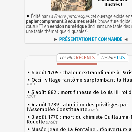
illustrés !
Édité par
La France pittoresque
, cet ouvrage existe en
papier comprenant 3 volumes reliés
(couverture rigide,
cousu) ET en
version numérique
(incluant une table des 
une table thématique cliquables)
►
PRÉSENTATION ET COMMANDE
◄
Les Plus
RÉCENTS
Les Plus
LUS
6 août 1705 : chaleur extraordinaire à Pari
Occi : village fantôme surplombant la Ha
AOÛT
5 août 882 : mort funeste de Louis III, roi 
AOÛT
4 août 1789 : abolition des privilèges par
l'Assemblée Constituante
4 AOÛT
3 août 1770 : mort du chimiste Guillaume-
Rouelle
3 AOÛT
Musée Jean de La Fontaine : réouverture 