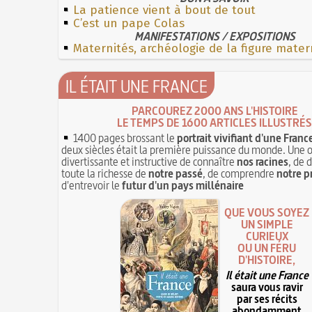
La patience vient à bout de tout
C’est un pape Colas
MANIFESTATIONS / EXPOSITIONS
Maternités, archéologie de la figure mater
IL ÉTAIT UNE FRANCE
PARCOUREZ 2000 ANS L'HISTOIRE
LE TEMPS DE 1600 ARTICLES ILLUSTRÉS
1400 pages brossant le
portrait vivifiant d'une Franc
deux siècles était la première puissance du monde. Une 
divertissante et instructive de connaître
nos racines
, de 
toute la richesse de
notre passé
, de comprendre
notre p
d'entrevoir le
futur d'un pays millénaire
QUE VOUS SOYEZ
UN SIMPLE
CURIEUX
OU UN FÉRU
D'HISTOIRE,
Il était une France
saura vous ravir
par ses récits
abondamment