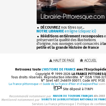
DÉCOUVREZ
nos titres sur...
NOTRE LIBRAIRIE
en ligne (cliquez ici)
Rééditions entièrement recomposées
e
préservant la qualité des illustrations
d'origine, nos ouvrages sont consacrés à
la
petite et la grande Histoire de France
Retrouvez toute
L'HISTOIRE DE FRANCE
avec l'Encyclopédi
Copyright © 1999-2026
LA FRANCE PITTORES
Tous droits réservés. Reproduction interdite. N° ISSN 1768-32
N° Siret 481 246619 00011. Code APE 913E
La France pittoresque
et
Guide de la France d'hier et d'aujourd'hui
sont 
Site déposé à l'INPI
Recommandé notamment par
MAISON DU TOURISME FRANÇAIS
dès 2003
Mentionné notamment par
SIGNETS DE LA BIBLIOTHÈQUE NATIONALE DE FRAN
Services La France pittoresque
|
Politique de confident