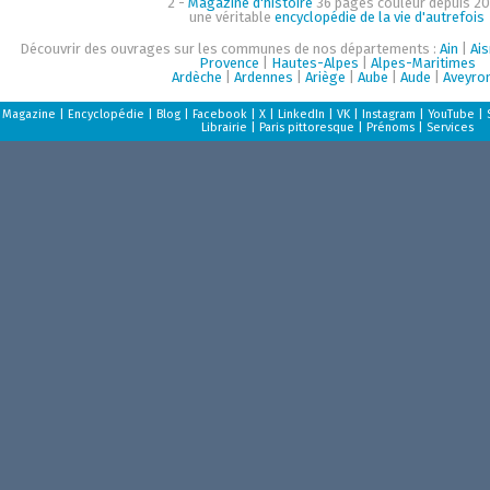
2 -
Magazine d'histoire
36 pages couleur depuis 20
une véritable
encyclopédie de la vie d'autrefois
Découvrir des ouvrages sur les communes de nos départements :
Ain
|
Ai
Provence
|
Hautes-Alpes
|
Alpes-Maritimes
Ardèche
|
Ardennes
|
Ariège
|
Aube
|
Aude
|
Aveyro
Magazine
|
Encyclopédie
|
Blog
|
Facebook
|
X
|
LinkedIn
|
VK
|
Instagram
|
YouTube
|
Librairie
|
Paris pittoresque
|
Prénoms
|
Services