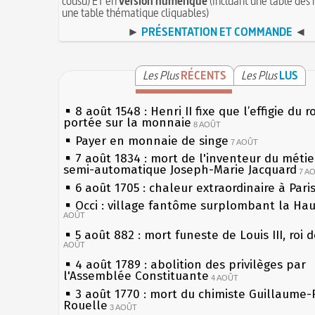
cousu) ET en
version numérique
(incluant une table des 
une table thématique cliquables)
►
PRÉSENTATION ET COMMANDE
◄
Les Plus
RÉCENTS
Les Plus
LUS
8 août 1548 : Henri II fixe que l’effigie du r
portée sur la monnaie
8 AOÛT
Payer en monnaie de singe
7 AOÛT
7 août 1834 : mort de l'inventeur du métier
semi-automatique Joseph-Marie Jacquard
7 A
6 août 1705 : chaleur extraordinaire à Pari
Occi : village fantôme surplombant la Ha
AOÛT
5 août 882 : mort funeste de Louis III, roi 
AOÛT
4 août 1789 : abolition des privilèges par
l'Assemblée Constituante
4 AOÛT
3 août 1770 : mort du chimiste Guillaume-
Rouelle
3 AOÛT