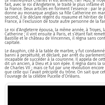
Le malheureux Charles VI est amené, l’an 1420, à Troyes
fait, avec le roi d’Angleterre, le traité le plus infâme e
la France. Deux articles en forment l’essence : par le 
donne au monarque anglais sa fille Catherine en mari
second, il le déclare régent du royaume et héritier de
France, à l’exclusion de toute autre personne de la fam
Le roi d’Angleterre épousa, la même année, à Troyes, l
Catherine ; il vint ensuite à Paris, et s’étant fait remet
Bastille et le château de Vincennes, il régna sans con
capitale.
Le dauphin, cité à la table de marbre, y fut condamn
banni à perpétuité, et déclaré, par arrêt du parlement
incapable de succéder à la couronne. Il appela de ce
dit un ancien, à Dieu et à son épée. Il régna dans la 
de Charles VII ; mais ce fut par une révolution encor
que celle qui l’avait précipité du trône. On sait que ce
l’ouvrage de la célèbre Pucelle d’Orléans.