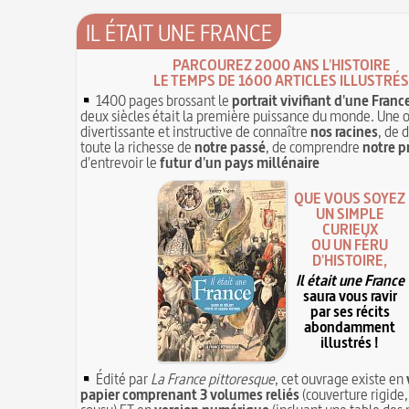
IL ÉTAIT UNE FRANCE
PARCOUREZ 2000 ANS L'HISTOIRE
LE TEMPS DE 1600 ARTICLES ILLUSTRÉS
1400 pages brossant le
portrait vivifiant d'une Franc
deux siècles était la première puissance du monde. Une 
divertissante et instructive de connaître
nos racines
, de 
toute la richesse de
notre passé
, de comprendre
notre p
d'entrevoir le
futur d'un pays millénaire
QUE VOUS SOYEZ
UN SIMPLE
CURIEUX
OU UN FÉRU
D'HISTOIRE,
Il était une France
saura vous ravir
par ses récits
abondamment
illustrés !
Édité par
La France pittoresque
, cet ouvrage existe en
papier comprenant 3 volumes reliés
(couverture rigide,