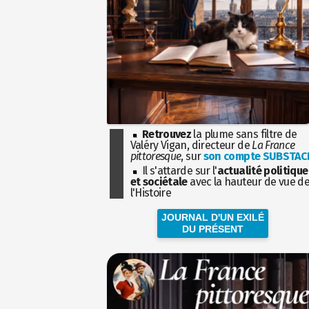
Retrouvez
la plume sans filtre de
Valéry Vigan, directeur de
La France
pittoresque
, sur
son compte SUBSTAC
Il s'attarde sur l'
actualité politique
et sociétale
avec la hauteur de vue d
l'Histoire
JOURNAL D'UN EXILÉ
DU PRÉSENT