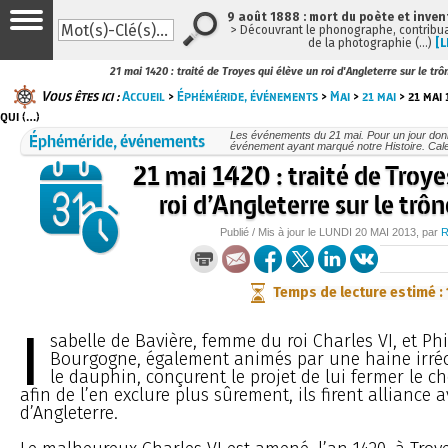
9 août 1888 : mort du poète et inven
> Découvrant le phonographe, contribuan
de la photographie (…)
[L
21 mai 1420 : traité de Troyes qui élève un roi d'Angleterre sur le tr
Vous êtes ici :
Accueil
>
Éphéméride, événements
>
Mai
>
21 mai
> 21 mai 
qui (…)
Éphéméride, événements
Les événements du 21 mai. Pour un jour do
événement ayant marqué notre Histoire. Cale
21 mai 1420 : traité de Troye
roi d’Angleterre sur le trô
Publié / Mis à jour le
LUNDI
20 MAI 2013
, par
Temps de lecture estimé :
I
sabelle de Bavière, femme du roi Charles VI, et Phi
Bourgogne, également animés par une haine irréc
le dauphin, conçurent le projet de lui fermer le c
afin de l’en exclure plus sûrement, ils firent alliance a
d’Angleterre.