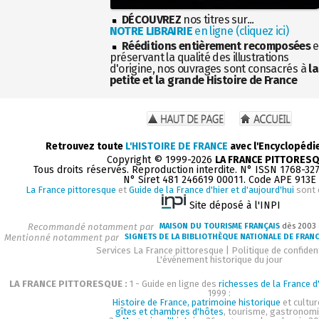
DÉCOUVREZ
nos titres sur...
NOTRE LIBRAIRIE
en ligne (cliquez ici)
Rééditions entièrement recomposées
e
préservant la qualité des illustrations
d'origine, nos ouvrages sont consacrés à
la
petite et la grande Histoire de France
Retrouvez toute
L'HISTOIRE DE FRANCE
avec l'Encyclopédi
Copyright © 1999-2026
LA FRANCE PITTORES
Tous droits réservés. Reproduction interdite. N° ISSN 1768-32
N° Siret 481 246619 00011. Code APE 913E
La France pittoresque
et
Guide de la France d'hier et d'aujourd'hui
sont 
Site déposé à l'INPI
Recommandé notamment par
MAISON DU TOURISME FRANÇAIS
dès 2003
Mentionné notamment par
SIGNETS DE LA BIBLIOTHÈQUE NATIONALE DE FRAN
Services La France pittoresque
|
Politique de confident
L'événement historique du jour
LA FRANCE PITTORESQUE :
1 - Guide en ligne des
richesses de la France d'
1999 :
Histoire de France, patrimoine historique
et cultur
gîtes et chambres d'hôtes
, tourisme, gastronom