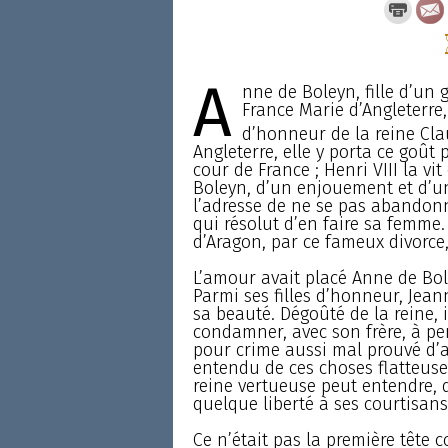
A
nne de Boleyn, fille d’un 
France Marie d’Angleterre, 
d’honneur de la reine Cla
Angleterre, elle y porta ce goût 
cour de France ; Henri VIII la v
Boleyn, d’un enjouement et d’un
l’adresse de ne se pas abandonne
qui résolut d’en faire sa femme.
d’Aragon, par ce fameux divorce,
L’amour avait placé Anne de Bole
Parmi ses filles d’honneur, Jea
sa beauté. Dégoûté de la reine, il 
condamner, avec son frère, à per
pour crime aussi mal prouvé d’ad
entendu de ces choses flatteuse
reine vertueuse peut entendre,
quelque liberté à ses courtisans
Ce n’était pas la première tête