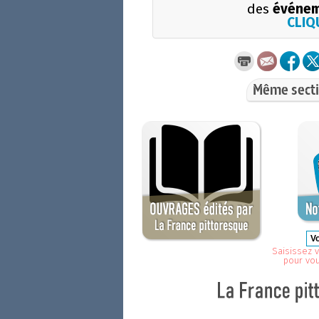
des
événem
CLIQU
Même secti
Saisissez v
pour vo