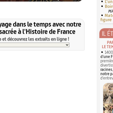
L'un
Boi
MA
Mate
figure
yage dans le temps avec notre
acrée à l'Histoire de France
IL É
et découvrez les extraits en ligne !
PA
LE TE
1400 
d'une F
premièr
divertis
racines
notre p
d'entrev