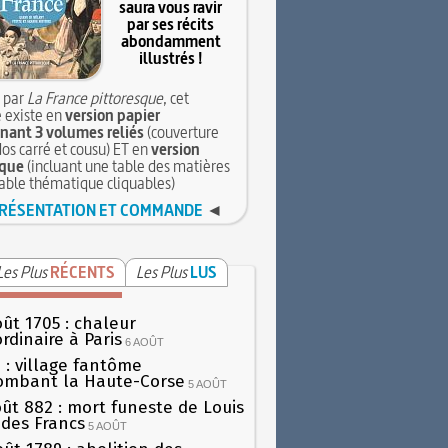
saura vous ravir
par ses récits
abondamment
illustrés !
 par
La France pittoresque
, cet
 existe en
version papier
ant 3 volumes reliés
(couverture
dos carré et cousu) ET en
version
que
(incluant une table des matières
table thématique cliquables)
RÉSENTATION ET COMMANDE
◄
Les Plus
RÉCENTS
Les Plus
LUS
oût 1705 : chaleur
rdinaire à Paris
6 AOÛT
 : village fantôme
ombant la Haute-Corse
5 AOÛT
oût 882 : mort funeste de Louis
oi des Francs
5 AOÛT