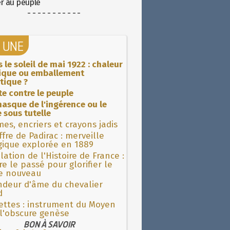
er au peuple
- - - - - - - - - - -
A UNE
 le soleil de mai 1922 : chaleur
rique ou emballement
tique ?
ite contre le peuple
asque de l'ingérence ou le
 sous tutelle
es, encriers et crayons jadis
fre de Padirac : merveille
gique explorée en 1889
lation de l'Histoire de France :
re le passé pour glorifier le
 nouveau
ndeur d'âme du chevalier
d
ettes : instrument du Moyen
l'obscure genèse
BON À SAVOIR