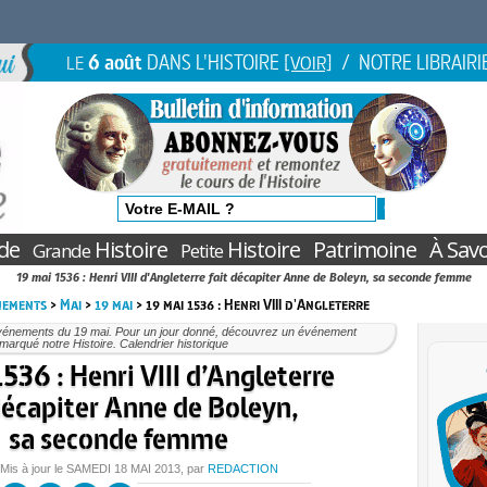
6 août
DANS L'HISTOIRE
/ NOTRE LIBRAIRI
LE
[VOIR]
de
Histoire
Histoire
Patrimoine
À Savo
Grande
Petite
19 mai 1536 : Henri VIII d'Angleterre fait décapiter Anne de Boleyn, sa seconde femme
nements
>
Mai
>
19 mai
> 19 mai 1536 : Henri VIII d'Angleterre
vénements du 19 mai. Pour un jour donné, découvrez un événement
marqué notre Histoire. Calendrier historique
536 : Henri VIII d’Angleterre
décapiter Anne de Boleyn,
sa seconde femme
 Mis à jour le
SAMEDI
18 MAI 2013
, par
REDACTION