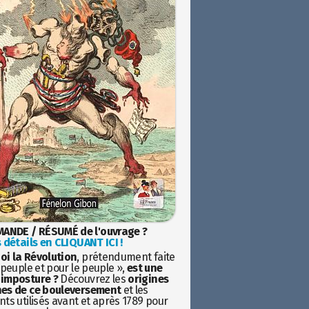
ANDE / RÉSUMÉ de l'ouvrage ?
 détails en CLIQUANT ICI !
oi la Révolution
, prétendument faite
 peuple et pour le peuple »,
est une
imposture ?
Découvrez les
origines
es de ce bouleversement
et les
ts utilisés avant et après 1789 pour