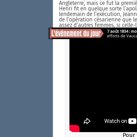
Angleterre, mais ce fut la prem
Henri fit en quelque sorte l’apo
lendemain de l’exécution, Jean
de l’opération césarienne que le r
assez d’autres femmes, si celle-
Pour 