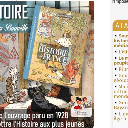
l'impos
À L
Sous
histo
média
L'él
Le m
peuple
Plum
Gouf
géolo
Muti
détrui
monde
Gra
Bayar
Lun
Âge à 