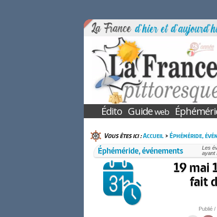
Édito
Guide
Éphéméri
web
Vous êtes ici :
Accueil
>
Éphéméride, évé
Éphéméride, événements
Les é
ayant 
19 mai 1
fait 
Publié /