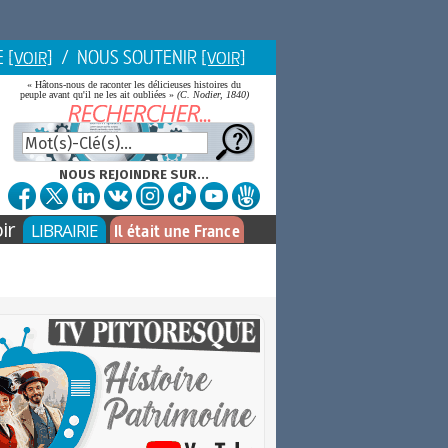
E
/ NOUS SOUTENIR
[VOIR]
[VOIR]
« Hâtons-nous de raconter les délicieuses histoires du
peuple avant qu'il ne les ait oubliées »
(C. Nodier, 1840)
NOUS REJOINDRE SUR...
ir
LIBRAIRIE
Il était une France