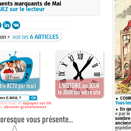
ents marquants de Mai
EZ sur le lecteur
on >
voir les
6 ARTICLES
COMM
Tous les
otre mail, et
appuyez sur OK
us
abonner gratuitement
En qu
« par le
sombre 
ancienn
expédien