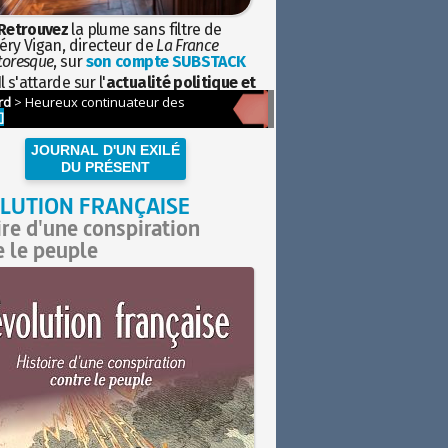
Retrouvez
la plume sans filtre de
éry Vigan, directeur de
La France
toresque
, sur
son compte SUBSTACK
l s'attarde sur l'
actualité politique et
ciétale
avec la hauteur de vue de
istoire
JOURNAL D'UN EXILÉ
DU PRÉSENT
LUTION FRANÇAISE
ire d'une conspiration
e le peuple