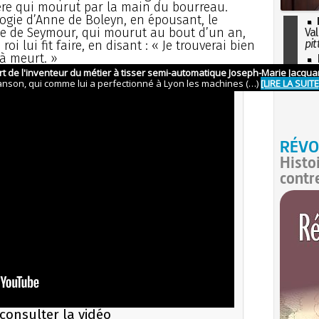
ière qui mourut par la main du bourreau.
logie d’Anne de Boleyn, en épousant, le
ne de Seymour, qui mourut au bout d’un an,
Val
pit
oi lui fit faire, en disant : « Je trouverai bien
là meurt. »
I
so
l'H
RÉVO
Histo
contr
consulter la vidéo