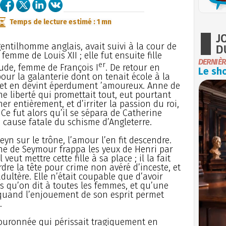
Temps de lecture estimé : 1 mn
J
gentilhomme anglais, avait suivi à la cour de
D
femme de Louis XII ; elle fut ensuite fille
DERNIÈR
er
ude, femme de François I
. De retour en
Le sho
pour la galanterie dont on tenait école à la
it et en devint éperdument ’amoureux. Anne de
e liberté qui promettait tout, eut pourtant
r entièrement, et d’irriter la passion du roi,
 Ce fut alors qu’il se sépara de Catherine
 cause fatale du schisme d’Angleterre.
yn sur le trône, l’amour l’en fit descendre.
nne de Seymour frappa les yeux de Henri par
veut mettre cette fille à sa place ; il la fait
dre la tête pour crime non avéré d’inceste, et
ultère. Elle n’était coupable que d’avoir
s qu’on dit à toutes les femmes, et qu’une
 quand l’enjouement de son esprit permet
.
 couronnée qui périssait tragiquement en