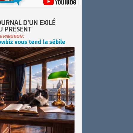
OURNAL D'UN EXILÉ
U PRÉSENT
E PARUTION :
wbiz vous tend la sébile