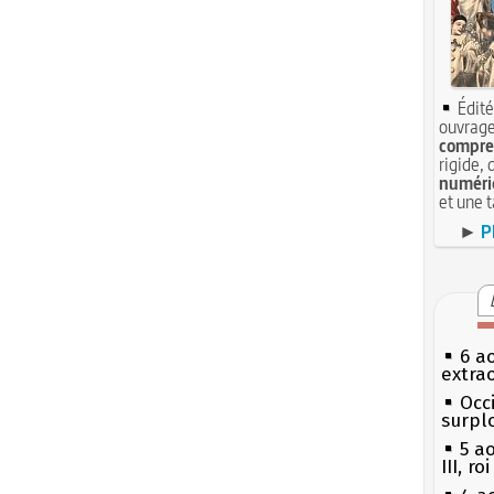
Édité
ouvrage
compren
rigide, 
numéri
et une 
►
P
6 a
extrao
Occi
surpl
5 a
III, r