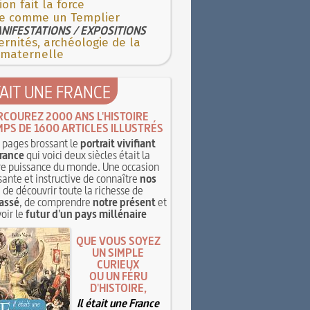
ion fait la force
re comme un Templier
NIFESTATIONS / EXPOSITIONS
rnités, archéologie de la
 maternelle
TAIT UNE FRANCE
RCOUREZ 2000 ANS L'HISTOIRE
MPS DE 1600 ARTICLES ILLUSTRÉS
pages brossant le
portrait vivifiant
rance
qui voici deux siècles était la
e puissance du monde. Une occasion
sante et instructive de connaître
nos
, de découvrir toute la richesse de
assé
, de comprendre
notre présent
et
oir le
futur d'un pays millénaire
QUE VOUS SOYEZ
UN SIMPLE
CURIEUX
OU UN FÉRU
D'HISTOIRE,
Il était une France