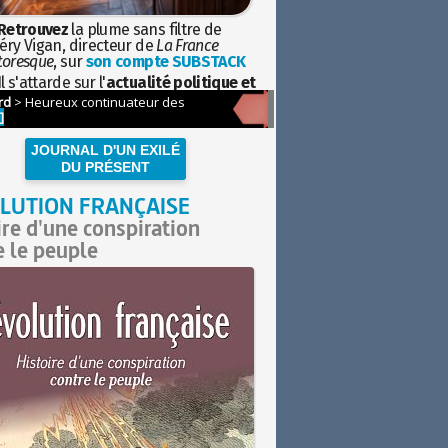
Retrouvez
la plume sans filtre de
éry Vigan, directeur de
La France
toresque
, sur
son compte SUBSTACK
l s'attarde sur l'
actualité politique et
ciétale
avec la hauteur de vue de
istoire
JOURNAL D'UN EXILÉ
DU PRÉSENT
LUTION FRANÇAISE
ire d'une conspiration
e le peuple