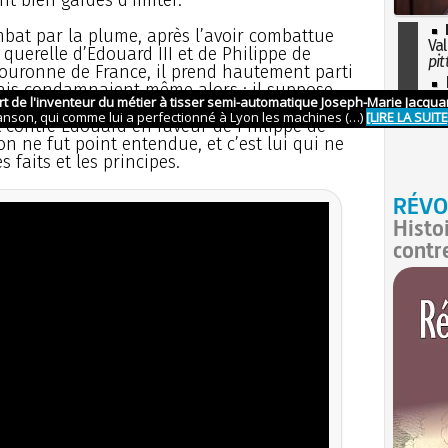
ombat par la plume, après l’avoir combattue
Val
querelle d’Edouard III et de Philippe de
pit
 couronne de France, il prend hautement parti
I
ais condamnaient même alors ; il suppose
so
été favorables à Edouard, et ces Etats
l'H
 contre Edouard en faveur de Philippe de
on ne fut point entendue, et c’est lui qui ne
s faits et les principes.
RÉVO
Histo
contr