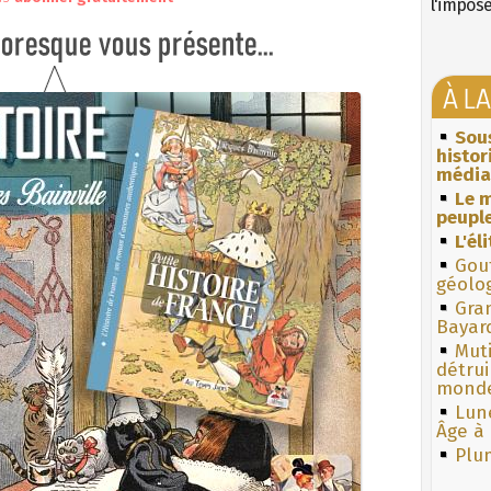
l'impos
À L
Sous
histo
média
Le m
peuple
L'él
Gouf
géolo
Gra
Bayar
Muti
détrui
monde
Lun
Âge à 
Plum