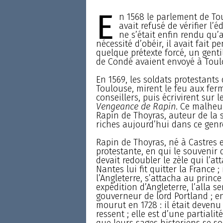
E
n 1568 le parlement de Tou
avait refusé de vérifier l’é
ne s’était enfin rendu qu’
nécessité d’obéir, il avait fait 
quelque prétexte forcé, un gent
de Condé avaient envoyé à Toulou
En 1569, les soldats protestant
Toulouse, mirent le feu aux fe
conseillers, puis écrivirent sur
Vengeance de Rapin
. Ce malheu
Rapin de Thoyras, auteur de la se
riches aujourd’hui dans ce genr
Rapin de Thoyras, né à Castres e
protestante, en qui le souvenir
devait redoubler le zèle qui l’att
Nantes lui fit quitter la France ;
l’Angleterre, s’attacha au prince
expédition d’Angleterre, l’alla ser
gouverneur de lord Portland ; en 1
mourut en 1728 : il était devenu
ressent ; elle est d’une partial
que leurs sages historiens se so