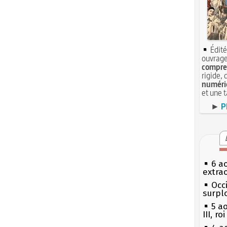
Édité
ouvrage
compren
rigide, 
numéri
et une 
►
P
6 a
extrao
Occi
surpl
5 a
III, r