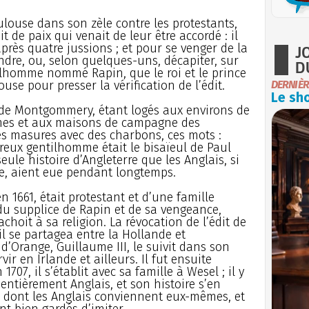
louse dans son zèle contre les protestants,
dit de paix qui venait de leur être accordé : il
après quatre jussions ; et pour se venger de la
J
pendre, ou, selon quelques-uns, décapiter, sur
D
ilhomme nommé Rapin, que le roi et le prince
se pour presser la vérification de l’édit.
DERNIÈR
Le sho
s de Montgommery, étant logés aux environs de
rmes et aux maisons de campagne des
 les masures avec des charbons, ces mots :
reux gentilhomme était le bisaïeul de Paul
ule histoire d’Angleterre que les Anglais, si
e, aient eue pendant longtemps.
n 1661, était protestant et d’une famille
 du supplice de Rapin et de sa vengeance,
achoit à sa religion. La révocation de l’édit de
 il se partagea entre la Hollande et
 d’Orange, Guillaume III, le suivit dans son
vir en Irlande et ailleurs. Il fut ensuite
707, il s’établit avec sa famille à Wesel ; il y
 entièrement Anglais, et son histoire s’en
ité dont les Anglais conviennent eux-mêmes, et
nt bien gardés d’imiter.