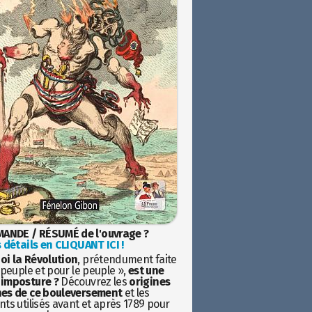
ANDE / RÉSUMÉ de l'ouvrage ?
 détails en CLIQUANT ICI !
oi la Révolution
, prétendument faite
 peuple et pour le peuple »,
est une
imposture ?
Découvrez les
origines
es de ce bouleversement
et les
ts utilisés avant et après 1789 pour