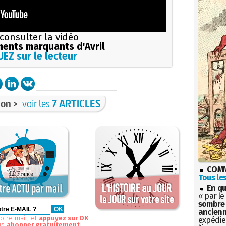
consulter la vidéo
ents marquants d'Avril
EZ sur le lecteur
on >
voir les
7 ARTICLES
COMM
Tous les
En qu
« par le
sombre 
ancienn
otre mail, et
appuyez sur OK
expédien
us
abonner gratuitement