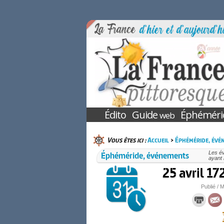
Édito
Guide
Éphéméri
web
Vous êtes ici :
Accueil
>
Éphéméride, évé
Éphéméride, événements
Les é
ayant 
25 avril 17
Publié / M