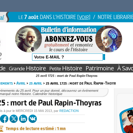
7 août
DANS L'HISTOIRE
/ NOTRE LIBRAIRI
LE
[VOIR]
de
Histoire
Histoire
Patrimoine
À Savo
Grande
Petite
25 avril 1725 : mort de Paul Rapin-Thoyras
nements
>
Avril
>
25 avril
> 25 avril 1725 : mort de Paul Rapin-Thoyr
vénements du 25 avril. Pour un jour donné, découvrez un événement
marqué notre Histoire. Calendrier historique
25 : mort de Paul Rapin-Thoyras
is à jour le
MERCREDI
15 MAI 2013
, par
REDACTION
Temps de lecture estimé : 1 mn