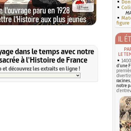
Don
Coli
MA
Mate
figure
IL É
yage dans le temps avec notre
PA
LE TE
acrée à l'Histoire de France
1400 
d'une F
et découvrez les extraits en ligne !
premièr
divertis
racines
notre p
d'entrev