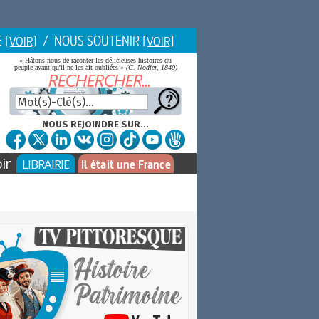
E
/ NOUS SOUTENIR
[VOIR]
[VOIR]
« Hâtons-nous de raconter les délicieuses histoires du
peuple avant qu'il ne les ait oubliées »
(C. Nodier, 1840)
NOUS REJOINDRE SUR...
ir
LIBRAIRIE
Il était une France