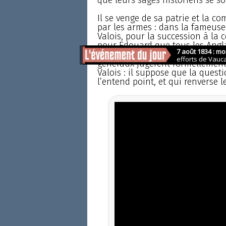
Il se venge de sa patrie et la c
par les armes : dans la fameuse 
Valois, pour la succession à la
pour Edouard que tous les Angl
que les Etats généraux auraient 
généraux jugèrent formellement
Valois : il suppose que la questi
l’entend point, et qui renverse le