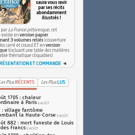
saura vous ravir
par ses récits
abondamment
illustrés !
 par
La France pittoresque
, cet
 existe en
version papier
ant 3 volumes reliés
(couverture
dos carré et cousu) ET en
version
que
(incluant une table des matières
table thématique cliquables)
RÉSENTATION ET COMMANDE
◄
Les Plus
RÉCENTS
Les Plus
LUS
oût 1705 : chaleur
rdinaire à Paris
6 AOÛT
 : village fantôme
ombant la Haute-Corse
5 AOÛT
oût 882 : mort funeste de Louis
oi des Francs
5 AOÛT