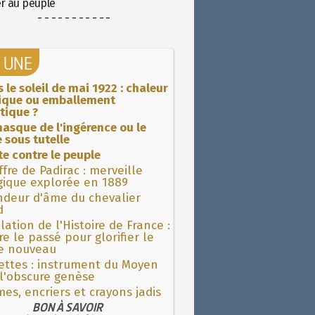
er au peuple
- - - - - - - - - - -
A UNE
 le soleil de mai 1922 : chaleur
rique ou emballement
tique ?
asque de l'ingérence ou le
 sous tutelle
ite contre le peuple
fre de Padirac : merveille
gique explorée en 1889
ndeur d'âme du chevalier
d
lation de l'Histoire de France :
re le passé pour glorifier le
 nouveau
ettes : instrument du Moyen
l'obscure genèse
es, encriers et crayons jadis
BON À SAVOIR