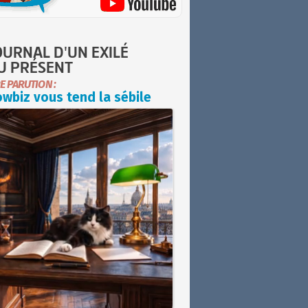
OURNAL D'UN EXILÉ
U PRÉSENT
E PARUTION :
wbiz vous tend la sébile