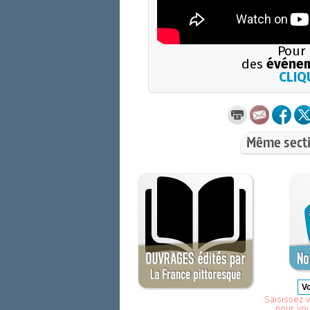
Pour 
des
événem
CLIQU
Même secti
Saisissez v
pour vo