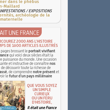
ner dans le phébus
n-Maillard
NIFESTATIONS / EXPOSITIONS
rnités, archéologie de la
 maternelle
TAIT UNE FRANCE
RCOUREZ 2000 ANS L'HISTOIRE
MPS DE 1600 ARTICLES ILLUSTRÉS
pages brossant le
portrait vivifiant
rance
qui voici deux siècles était la
e puissance du monde. Une occasion
sante et instructive de connaître
nos
, de découvrir toute la richesse de
assé
, de comprendre
notre présent
et
oir le
futur d'un pays millénaire
QUE VOUS SOYEZ
UN SIMPLE
CURIEUX
OU UN FÉRU
D'HISTOIRE,
Il était une France