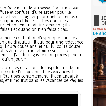
Jean Boivin, qui le surpassa, était un savant
iffuse et confuse, d’une ardeur pour la
qui le firent éloigner pour quelque temps des
J
riptions et belles-lettres dont il était
D
ions, et en demandait instamment ; il se
aisait et quand on n’en faisait pas.
DERNIÈR
Le sho
 la même contention d’esprit que dans les
 bien que disputeur. Il eut, pour une redevance
 qui dura douze ans, et qui lui coûta douze
a plus grande partie retombe sur les lois.
eur : « J’ai, dit-il, gagné mon procès pendant
u qu’un jour. »
 cause des occasions de dispute qu’elle lui
out contre l’usage abusif des vacances. Il
 n’était pas contentement ; il demandait à
s, et il mourut dans les vacances de Pâques