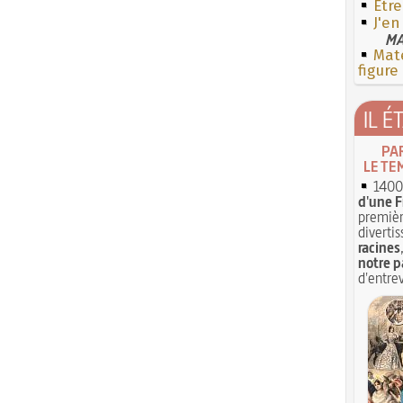
Etre
J'en
MA
Mate
figure
IL É
PA
LE TE
1400 
d'une F
premièr
divertis
racines
notre p
d'entrev