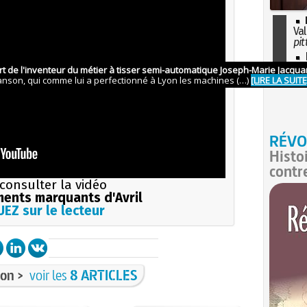
Val
pit
I
so
l'H
RÉVO
Histo
contr
consulter la vidéo
ents marquants d'Avril
EZ sur le lecteur
on >
voir les
8 ARTICLES