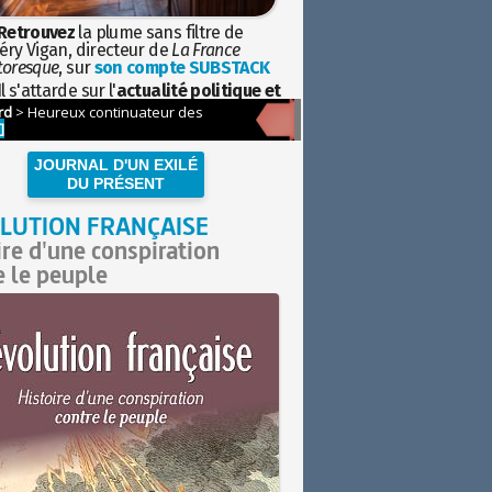
Retrouvez
la plume sans filtre de
éry Vigan, directeur de
La France
toresque
, sur
son compte SUBSTACK
l s'attarde sur l'
actualité politique et
ciétale
avec la hauteur de vue de
istoire
JOURNAL D'UN EXILÉ
DU PRÉSENT
LUTION FRANÇAISE
ire d'une conspiration
e le peuple