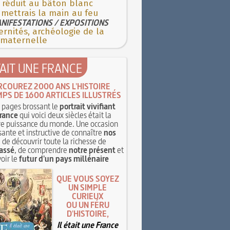
 réduit au bâton blanc
 mettrais la main au feu
NIFESTATIONS / EXPOSITIONS
rnités, archéologie de la
 maternelle
TAIT UNE FRANCE
RCOUREZ 2000 ANS L'HISTOIRE
MPS DE 1600 ARTICLES ILLUSTRÉS
pages brossant le
portrait vivifiant
rance
qui voici deux siècles était la
e puissance du monde. Une occasion
sante et instructive de connaître
nos
, de découvrir toute la richesse de
assé
, de comprendre
notre présent
et
oir le
futur d'un pays millénaire
QUE VOUS SOYEZ
UN SIMPLE
CURIEUX
OU UN FÉRU
D'HISTOIRE,
Il était une France