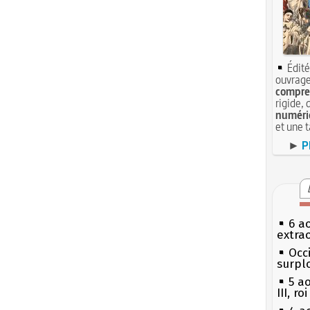
Édité
ouvrage
compren
rigide, 
numéri
et une 
►
P
6 a
extrao
Occi
surpl
5 a
III, r