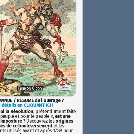
ANDE / RÉSUMÉ de l'ouvrage ?
 détails en CLIQUANT ICI !
oi la Révolution
, prétendument faite
 peuple et pour le peuple »,
est une
imposture ?
Découvrez les
origines
es de ce bouleversement
et les
ts utilisés avant et après 1789 pour