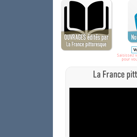
Saisissez v
pour vo