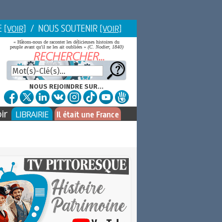
E
/ NOUS SOUTENIR
[VOIR]
[VOIR]
« Hâtons-nous de raconter les délicieuses histoires du
peuple avant qu'il ne les ait oubliées »
(C. Nodier, 1840)
NOUS REJOINDRE SUR...
ir
LIBRAIRIE
Il était une France