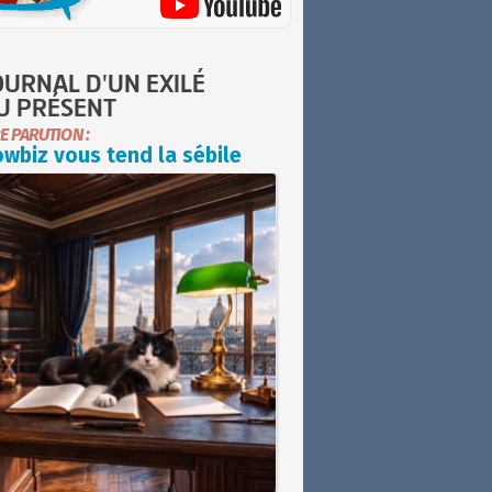
OURNAL D'UN EXILÉ
U PRÉSENT
E PARUTION :
wbiz vous tend la sébile