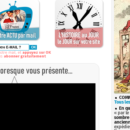
otre mail, et
appuyez sur OK
us
abonner gratuitement
COMM
Tous les
En qu
« par le
sombre 
ancienn
expédien