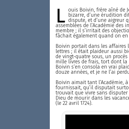
L
ouis Boivin, frère aîné de 
bizarre, d’une érudition d
dispute, et d’une aigreur 
assemblées de l’Académie des insc
membre ; il s’irritait des object
fâchait également quand on en f
Boivin portait dans les affaires
lettres ; il était plaideur aussi
de vingt-quatre sous, un procès
mille livres de frais, tort dont l
Boivin s’en consola en vrai plaid
douze années, et je ne l’ai perd
Boivin aimait tant l’Académie, à
fournissait, qu’il disputait surt
trouvait que vivre sans disputer
Dieu de mourir dans les vacance
(le 22 avril 1724).