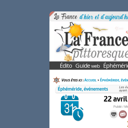
Édito
Guide
Éphéméri
web
Vous êtes ici :
Accueil
>
Éphéméride, évé
Éphéméride, événements
Les é
ayant 
22 avril
Publié / Mi