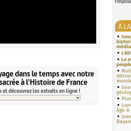
l'impos
À L
Sous
histo
média
L'él
Le m
peuple
Muti
yage dans le temps avec notre
détrui
acrée à l'Histoire de France
monde
Gouf
et découvrez les extraits en ligne !
géolo
Plum
Lun
Âge à 
Gra
Bayar