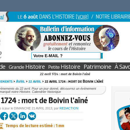
6 août
DANS L'HISTOIRE
/ NOTRE LIBRAIRI
LE
[VOIR]
de
Histoire
Histoire
Patrimoine
À Savo
Grande
Petite
22 avril 1724 : mort de Boivin l’aîné
nements
>
Avril
>
22 avril
> 22 avril 1724 : mort de Boivin l’aîné
vénements du 22 avril. Pour un jour donné, découvrez un événement
marqué notre Histoire. Calendrier historique
 1724 : mort de Boivin l’aîné
s à jour le
DIMANCHE
21 AVRIL 2013
, par
REDACTION
Temps de lecture estimé : 1 mn