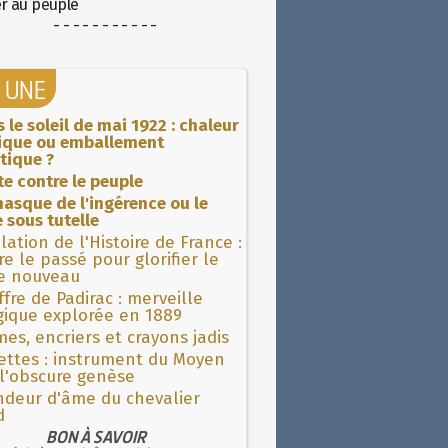
er au peuple
- - - - - - - - - - -
A UNE
 le soleil de mai 1922 : chaleur
rique ou emballement
tique ?
ite contre le peuple
asque de l'ingérence ou le
 sous tutelle
lation de l'Histoire de France :
re le passé pour glorifier le
 nouveau
fre de Padirac : merveille
gique explorée en 1889
es, encriers et crayons jadis
ettes : instrument du Moyen
l'obscure genèse
ndeur d'âme du chevalier
d
BON À SAVOIR