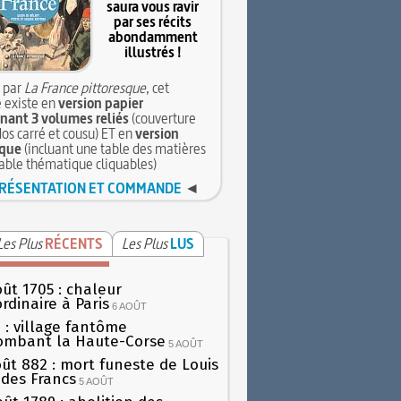
saura vous ravir
par ses récits
abondamment
illustrés !
 par
La France pittoresque
, cet
 existe en
version papier
ant 3 volumes reliés
(couverture
dos carré et cousu) ET en
version
que
(incluant une table des matières
table thématique cliquables)
RÉSENTATION ET COMMANDE
◄
Les Plus
RÉCENTS
Les Plus
LUS
oût 1705 : chaleur
rdinaire à Paris
6 AOÛT
 : village fantôme
ombant la Haute-Corse
5 AOÛT
oût 882 : mort funeste de Louis
oi des Francs
5 AOÛT