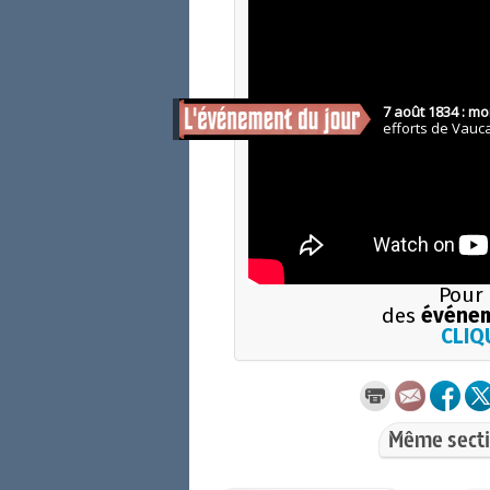
Pour 
des
événem
CLIQU
Même secti