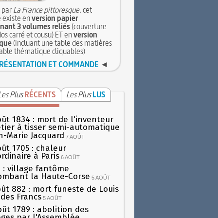
 par
La France pittoresque
, cet
 existe en
version papier
ant 3 volumes reliés
(couverture
dos carré et cousu) ET en
version
que
(incluant une table des matières
table thématique cliquables)
RÉSENTATION ET COMMANDE
◄
Les Plus
RÉCENTS
Les Plus
LUS
oût 1834 : mort de l'inventeur
tier à tisser semi-automatique
h-Marie Jacquard
7 AOÛT
oût 1705 : chaleur
rdinaire à Paris
6 AOÛT
 : village fantôme
ombant la Haute-Corse
5 AOÛT
oût 882 : mort funeste de Louis
oi des Francs
5 AOÛT
oût 1789 : abolition des
lèges par l'Assemblée