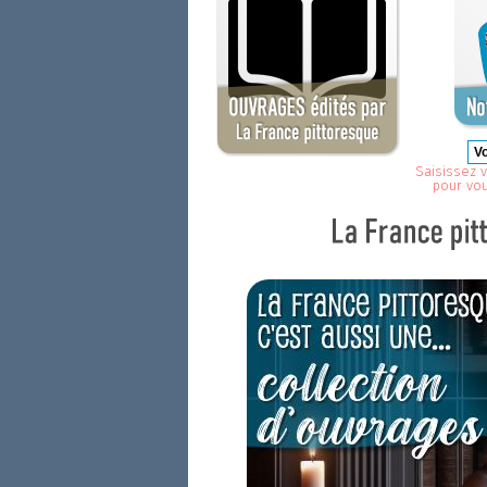
Saisissez v
pour vo