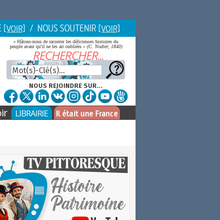
E
/ NOUS SOUTENIR
[VOIR]
[VOIR]
« Hâtons-nous de raconter les délicieuses histoires du
peuple avant qu'il ne les ait oubliées »
(C. Nodier, 1840)
NOUS REJOINDRE SUR...
ir
LIBRAIRIE
Il était une France