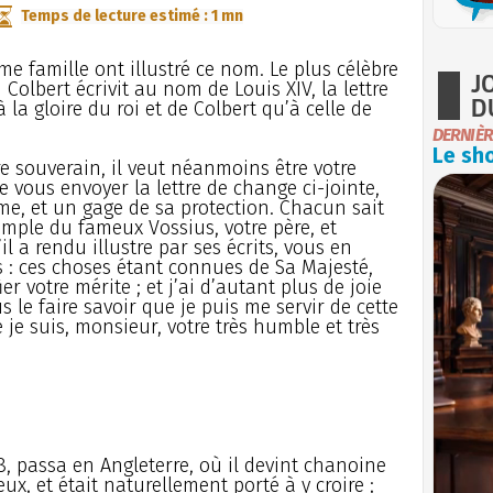
Temps de lecture estimé : 1 mn
e famille ont illustré ce nom. Le plus célèbre
J
 Colbert écrivit au nom de Louis XIV, la lettre
D
 la gloire du roi et de Colbert qu’à celle de
DERNIÈR
Le sho
re souverain, il veut néanmoins être votre
 vous envoyer la lettre de change ci-jointe,
, et un gage de sa protection. Chacun sait
mple du fameux Vossius, votre père, et
l a rendu illustre par ses écrits, vous en
es : ces choses étant connues de Sa Majesté,
ier votre mérite ; et j’ai d’autant plus de joie
 le faire savoir que je puis me servir de cette
je suis, monsieur, votre très humble et très
8, passa en Angleterre, où il devint chanoine
eux, et était naturellement porté à y croire ;