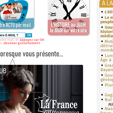
À L
L'él
Le m
peuple
Sous
histo
média
otre mail, et
appuyez sur OK
Muti
us
abonner gratuitement
détrui
monde
Lun
Âge à 
Gra
Bayar
Gouf
géolo
Plum
Gag
Nul
MA
Mate