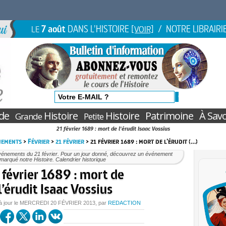
7 août
DANS L'HISTOIRE
/ NOTRE LIBRAIRI
LE
[VOIR]
de
Histoire
Histoire
Patrimoine
À Savo
Grande
Petite
21 février 1689 : mort de l’érudit Isaac Vossius
nements
>
Février
>
21 février
> 21 février 1689 : mort de l’érudit (…)
vénements du 21 février. Pour un jour donné, découvrez un événement
marqué notre Histoire. Calendrier historique
 février 1689 : mort de
l’érudit Isaac Vossius
à jour le
MERCREDI
20 FÉVRIER 2013
, par
REDACTION