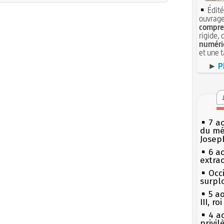
Édité
ouvrage
compren
rigide, 
numéri
et une 
►
P
7 a
du mé
Josep
6 a
extrao
Occi
surpl
5 a
III, r
4 a
privi