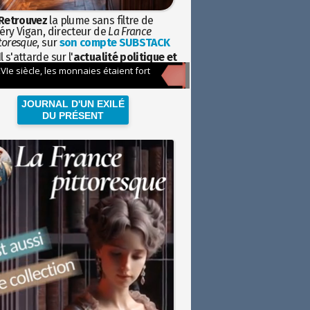
Retrouvez
la plume sans filtre de
éry Vigan, directeur de
La France
toresque
, sur
son compte SUBSTACK
l s'attarde sur l'
actualité politique et
ciétale
avec la hauteur de vue de
istoire
JOURNAL D'UN EXILÉ
DU PRÉSENT