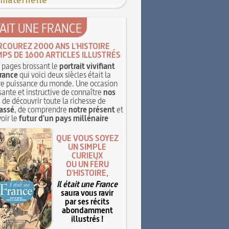
 maternelle
TAIT UNE FRANCE
RCOUREZ 2000 ANS L'HISTOIRE
MPS DE 1600 ARTICLES ILLUSTRÉS
pages brossant le
portrait vivifiant
rance
qui voici deux siècles était la
e puissance du monde. Une occasion
sante et instructive de connaître
nos
, de découvrir toute la richesse de
assé
, de comprendre
notre présent
et
oir le
futur d'un pays millénaire
QUE VOUS SOYEZ
UN SIMPLE
CURIEUX
OU UN FÉRU
D'HISTOIRE,
Il était une France
saura vous ravir
par ses récits
abondamment
illustrés !