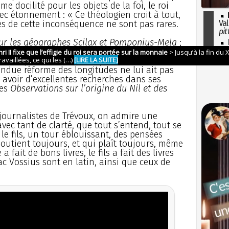
 docilité pour les objets de la foi, le roi
avec étonnement : « Ce théologien croit à tout,
es de cette inconséquence ne sont pas rares.
Val
pit
ur les géographes Scilax et Pomponius-Mela
;
I
so
en cette matière, Delisle, le géographe ) est
l'H
s temps, ont travaillé le plus utilement à la
endue réforme des longitudes ne lui ait pas
y avoir d’excellentes recherches dans ses
des
Observations sur l’origine du Nil et des
 journalistes de Trévoux, on admire une
vec tant de clarté, que tout s’entend, tout se
le fils, un tour éblouissant, des pensées
 soutient toujours, et qui plaît toujours, même
 fait de bons livres, le fils a fait des livres
ac Vossius sont en latin, ainsi que ceux de