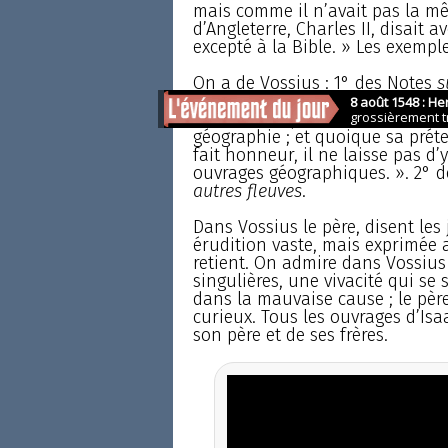
mais comme il n’avait pas la même
d’Angleterre, Charles II, disait 
excepté à la Bible. » Les exempl
On a de Vossius : 1° des Notes
s
« Isaac Vossius (dit un bon juge 
un de ceux qui, dans ces dernier
géographie ; et quoique sa prét
fait honneur, il ne laisse pas d’
ouvrages géographiques. ». 2° 
autres fleuves
.
Dans Vossius le père, disent les
érudition vaste, mais exprimée a
retient. On admire dans Vossius 
singulières, une vivacité qui se
dans la mauvaise cause ; le père a
curieux. Tous les ouvrages d’Isa
son père et de ses frères.