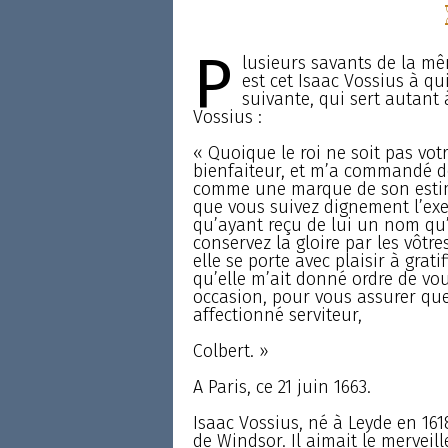
P
lusieurs savants de la mêm
est cet Isaac Vossius à qui
suivante, qui sert autant à
Vossius :
« Quoique le roi ne soit pas vot
bienfaiteur, et m’a commandé de
comme une marque de son estime
que vous suivez dignement l’exe
qu’ayant reçu de lui un nom qu’i
conservez la gloire par les vôtr
elle se porte avec plaisir à gratif
qu’elle m’ait donné ordre de vous
occasion, pour vous assurer que 
affectionné serviteur,
Colbert. »
A Paris, ce 21 juin 1663.
Isaac Vossius, né à Leyde en 161
de Windsor. Il aimait le merveill