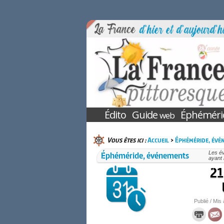
Édito
Guide
Éphéméri
web
Vous êtes ici :
Accueil
>
Éphéméride, évé
Éphéméride, événements
Les é
ayant 
21
Publié / Mis 