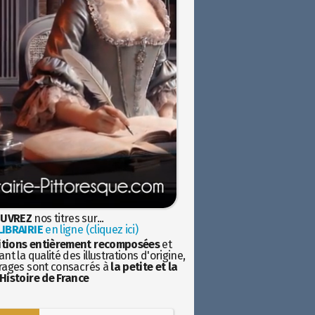
UVREZ
nos titres sur...
IBRAIRIE
en ligne (cliquez ici)
itions entièrement recomposées
et
nt la qualité des illustrations d'origine,
rages sont consacrés à
la petite et la
Histoire de France