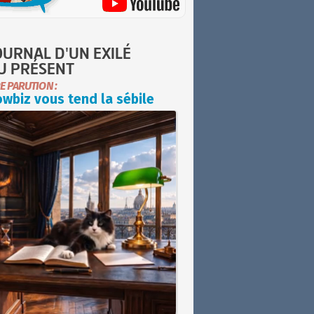
OURNAL D'UN EXILÉ
U PRÉSENT
E PARUTION :
wbiz vous tend la sébile