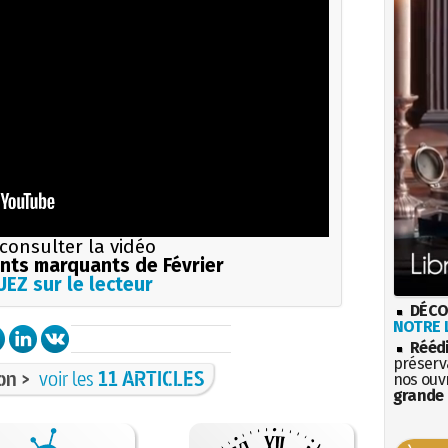
consulter la vidéo
ts marquants de Février
EZ sur le lecteur
DÉCO
NOTRE L
Rééd
préserva
on >
voir les
11 ARTICLES
nos ouv
grande 