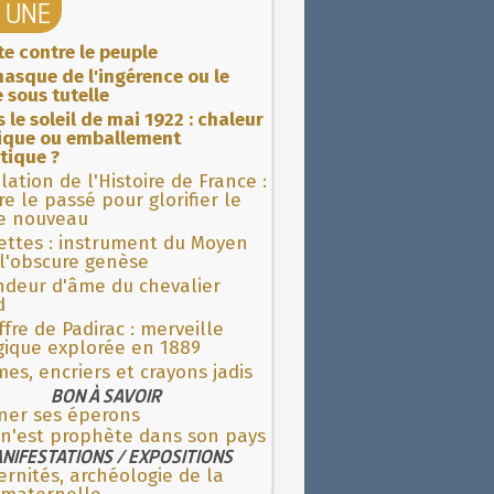
A UNE
ite contre le peuple
asque de l'ingérence ou le
 sous tutelle
 le soleil de mai 1922 : chaleur
rique ou emballement
tique ?
lation de l'Histoire de France :
re le passé pour glorifier le
 nouveau
ettes : instrument du Moyen
l'obscure genèse
ndeur d'âme du chevalier
d
fre de Padirac : merveille
gique explorée en 1889
es, encriers et crayons jadis
BON À SAVOIR
ner ses éperons
 n'est prophète dans son pays
NIFESTATIONS / EXPOSITIONS
rnités, archéologie de la