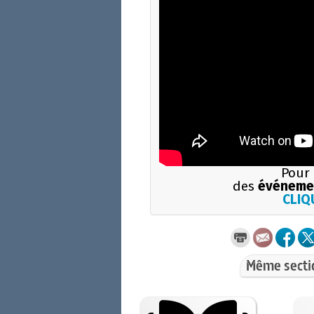
Pour 
des
événemen
CLIQU
Même secti