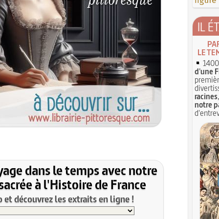
figure
IL É
PA
LE TE
1400 
d'une F
premièr
divertis
racines
notre p
d'entrev
yage dans le temps avec notre
acrée à l'Histoire de France
et découvrez les extraits en ligne !