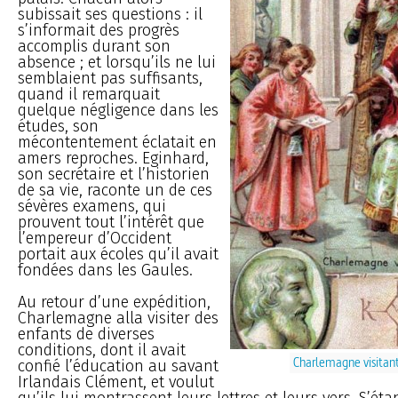
subissait ses questions : il
s’informait des progrès
accomplis durant son
absence ; et lorsqu’ils ne lui
semblaient pas suffisants,
quand il remarquait
quelque négligence dans les
études, son
mécontentement éclatait en
amers reproches. Eginhard,
son secrétaire et l’historien
de sa vie, raconte un de ces
sévères examens, qui
prouvent tout l’intérêt que
l’empereur d’Occident
portait aux écoles qu’il avait
fondées dans les Gaules.
Au retour d’une expédition,
Charlemagne alla visiter des
enfants de diverses
conditions, dont il avait
Charlemagne visitan
confié l’éducation au savant
Irlandais Clément, et voulut
qu’ils lui montrassent leurs lettres et leurs vers. S’ét