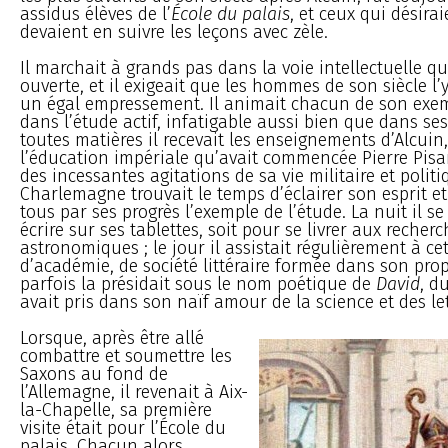
assidus élèves de l’
École du palais
, et ceux qui désirai
devaient en suivre les leçons avec zèle.
Il marchait à grands pas dans la voie intellectuelle qu’i
ouverte, et il exigeait que les hommes de son siècle l’
un égal empressement. Il animait chacun de son exem
dans l’étude actif, infatigable aussi bien que dans ses
toutes matières il recevait les enseignements d’Alcuin
l’éducation impériale qu’avait commencée Pierre Pisan
des incessantes agitations de sa vie militaire et politi
Charlemagne trouvait le temps d’éclairer son esprit e
tous par ses progrès l’exemple de l’étude. La nuit il se
écrire sur ses tablettes, soit pour se livrer aux recher
astronomiques ; le jour il assistait régulièrement à cet
d’académie, de société littéraire formée dans son prop
parfois la présidait sous le nom poétique de
David
, d
avait pris dans son naïf amour de la science et des let
Lorsque, après être allé
combattre et soumettre les
Saxons au fond de
l’Allemagne, il revenait à Aix-
la-Chapelle, sa première
visite était pour l’École du
palais. Chacun alors