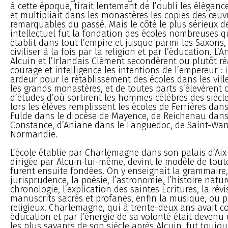
à cette époque, tirait lentement de l’oubli les élégance
et multipliait dans les monastères les copies des œuvr
remarquables du passé. Mais le côté le plus sérieux
intellectuel fut la fondation des écoles nombreuses
établit dans tout l’empire et jusque parmi les Saxons, 
civiliser à la fois par la religion et par l’éducation. L’
Alcuin et l’Irlandais Clément secondèrent ou plutôt ré
courage et intelligence les intentions de l’empereur : 
ardeur pour le rétablissement des écoles dans les vill
les grands monastères, et de toutes parts s’élevèrent 
d’études d’où sortirent les hommes célèbres des siècl
lors les élèves remplissent les écoles de Ferrières dans
Fulde dans le diocèse de Mayence, de Reichenau dans
Constance, d’Aniane dans le Languedoc, de Saint-Wan
Normandie.
L’école établie par Charlemagne dans son palais d’Aix-
dirigée par Alcuin lui-même, devint le modèle de toute
furent ensuite fondées. On y enseignait la grammaire,
jurisprudence, la poésie, l’astronomie, l’histoire nature
chronologie, l’explication des saintes Écritures, la rév
manuscrits sacrés et profanes, enfin la musique, ou p
religieux. Charlemagne, qui à trente-deux ans avait
éducation et par l’énergie de sa volonté était deve
les plus savants de son siècle après Alcuin, fut toujou