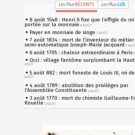
Les Plus
RÉCENTS
Les Plus
LUS
8 août 1548 : Henri II fixe que l’effigie du ro
portée sur la monnaie
8 AOÛT
Payer en monnaie de singe
7 AOÛT
7 août 1834 : mort de l'inventeur du métier 
semi-automatique Joseph-Marie Jacquard
7 AO
6 août 1705 : chaleur extraordinaire à Paris
Occi : village fantôme surplombant la Hau
AOÛT
5 août 882 : mort funeste de Louis III, roi d
AOÛT
4 août 1789 : abolition des privilèges par
l'Assemblée Constituante
4 AOÛT
3 août 1770 : mort du chimiste Guillaume-F
Rouelle
3 AOÛT
Musée Jean de La Fontaine : réouverture a
rénovation
2 AOÛT
2 août 1802 : Bonaparte est nommé consul 
Sécheresses (Grandes), étés caniculaires à 
AOÛT
les siècles