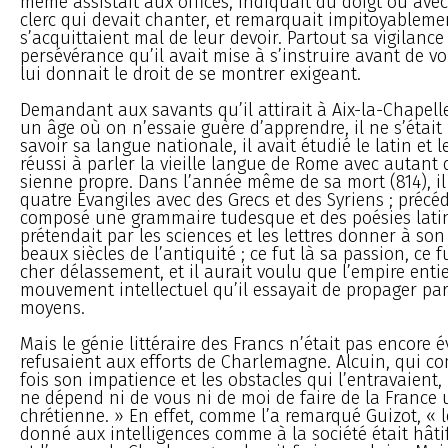
même assistait aux offices, indiquait du doigt ou ave
clerc qui devait chanter, et remarquait impitoyableme
s’acquittaient mal de leur devoir. Partout sa vigilance é
persévérance qu’il avait mise à s’instruire avant de v
lui donnait le droit de se montrer exigeant.
Demandant aux savants qu’il attirait à Aix-la-Chapell
un âge où on n’essaie guère d’apprendre, il ne s’était
savoir sa langue nationale, il avait étudié le latin et l
réussi à parler la vieille langue de Rome avec autant d
sienne propre. Dans l’année même de sa mort (814), il 
quatre Évangiles avec des Grecs et des Syriens ; précé
composé une grammaire tudesque et des poésies latine
prétendait par les sciences et les lettres donner à son
beaux siècles de l’antiquité ; ce fut là sa passion, ce f
cher délassement, et il aurait voulu que l’empire entie
mouvement intellectuel qu’il essayait de propager par
moyens.
Mais le génie littéraire des Francs n’était pas encore éve
refusaient aux efforts de Charlemagne. Alcuin, qui co
fois son impatience et les obstacles qui l’entravaient, lu
ne dépend ni de vous ni de moi de faire de la France
chrétienne. » En effet, comme l’a remarqué Guizot, «
donné aux intelligences comme à la société était hâtif 