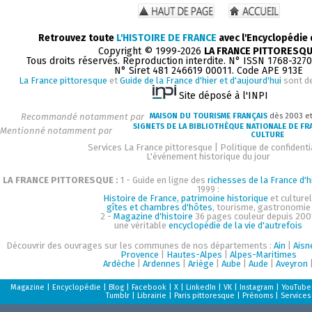
Retrouvez toute
L'HISTOIRE DE FRANCE
avec l'Encyclopédie
Copyright © 1999-2026
LA FRANCE PITTORESQ
Tous droits réservés. Reproduction interdite. N° ISSN 1768-327
N° Siret 481 246619 00011. Code APE 913E
La France pittoresque
et
Guide de la France d'hier et d'aujourd'hui
sont d
Site déposé à l'INPI
Recommandé notamment par
MAISON DU TOURISME FRANÇAIS
dès 2003 e
SIGNETS DE LA BIBLIOTHÈQUE NATIONALE DE FR
Mentionné notamment par
CULTURE
Services La France pittoresque
|
Politique de confidenti
L'événement historique du jour
LA FRANCE PITTORESQUE :
1 - Guide en ligne des
richesses de la France d'h
1999 :
Histoire de France, patrimoine historique
et culturel
gîtes et chambres d'hôtes
, tourisme, gastronomie
2 -
Magazine d'histoire
36 pages couleur depuis 200
une véritable
encyclopédie de la vie d'autrefois
Découvrir des ouvrages sur les communes de nos départements :
Ain
|
Aisn
Provence
|
Hautes-Alpes
|
Alpes-Maritimes
Ardèche
|
Ardennes
|
Ariège
|
Aube
|
Aude
|
Aveyron
Magazine
|
Encyclopédie
|
Blog
|
Facebook
|
X
|
LinkedIn
|
VK
|
Instagram
|
YouTube
Tumblr
|
Librairie
|
Paris pittoresque
|
Prénoms
|
Services