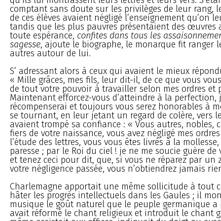
comptant sans doute sur les privilèges de leur rang, l
de ces élèves avaient négligé l’enseignement qu’on le
tandis que les plus pauvres présentaient des œuvres
toute espérance,
confites dans tous les assaisonnemen
sagesse
, ajoute le biographe, le monarque fit ranger l
autres autour de lui.
S’ adressant alors à ceux qui avaient le mieux répondu
« Mille grâces, mes fils, leur dit-il, de ce que vous vo
de tout votre pouvoir à travailler selon mes ordres et 
Maintenant efforcez-vous d’atteindre à la perfection, 
récompenserai et toujours vous serez honorables à me
se tournant, en leur jetant un regard de colère, vers l
avaient trompé sa confiance : « Vous autres, nobles, c
fiers de votre naissance, vous avez négligé mes ordres 
l’étude des lettres, vous vous êtes livrés à la mollesse,
paresse ; par le Roi du ciel ! je ne me soucie guère de 
et tenez ceci pour dit, que, si vous ne réparez par un z
votre négligence passée, vous n’obtiendrez jamais rie
Charlemagne apportait une même sollicitude à tout c
hâter les progrès intellectuels dans les Gaules ; il mon
musique le goût naturel que le peuple germanique a po
avait réformé le chant religieux et introduit le chant g