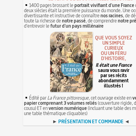
1400 pages brossant le
portrait vivifiant d'une France
deux siècles était la première puissance du monde. Une oc
divertissante et instructive de connaître
nos racines
, de dé
toute la richesse de
notre passé
, de comprendre
notre pr
d'entrevoir le
futur d'un pays millénaire
QUE VOUS SOYEZ
UN SIMPLE
CURIEUX
OU UN FÉRU
D'HISTOIRE,
Il était une France
saura vous ravir
par ses récits
abondamment
illustrés !
Édité par
La France pittoresque
, cet ouvrage existe en
v
papier comprenant 3 volumes reliés
(couverture rigide, d
cousu) ET en
version numérique
(incluant une table des m
une table thématique cliquables)
►
PRÉSENTATION ET COMMANDE
◄