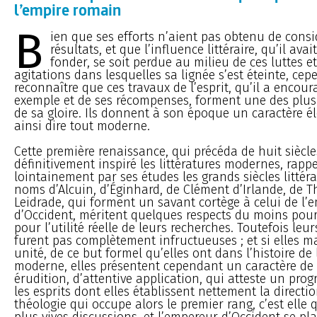
l’empire romain
B
ien que ses efforts n’aient pas obtenu de consi
résultats, et que l’influence littéraire, qu’il avai
fonder, se soit perdue au milieu de ces luttes e
agitations dans lesquelles sa lignée s’est éteinte, cep
reconnaître que ces travaux de l’esprit, qu’il a encour
exemple et de ses récompenses, forment une des plus
de sa gloire. Ils donnent à son époque un caractère é
ainsi dire tout moderne.
Cette première renaissance, qui précéda de huit siècle
définitivement inspiré les littératures modernes, rappe
lointainement par ses études les grands siècles littérai
noms d’Alcuin, d’Éginhard, de Clément d’Irlande, de T
Leidrade, qui forment un savant cortège à celui de l’
d’Occident, méritent quelques respects du moins pour 
pour l’utilité réelle de leurs recherches. Toutefois leu
furent pas complètement infructueuses ; et si elles 
unité, de ce but formel qu’elles ont dans l’histoire de 
moderne, elles présentent cependant un caractère de
érudition, d’attentive application, qui atteste un prog
les esprits dont elles établissent nettement la direction
théologie qui occupe alors le premier rang, c’est elle q
plus vives discussions, et l’empereur d’Occident se pl