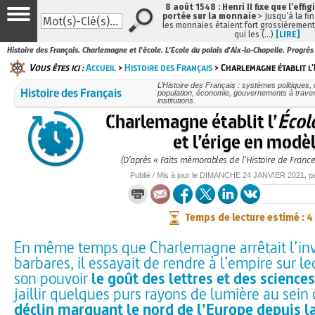
8 août 1548 : Henri II fixe que l’effig
portée sur la monnaie
> Jusqu’à la fin
les monnaies étaient fort grossièrement 
qui les (…)
[LIRE]
Histoire des Français. Charlemagne et l'école. L'Ecole du palais d'Aix-la-Chapelle. Progrès
Vous êtes ici :
Accueil
>
Histoire des Français
> Charlemagne établit l'
L’Histoire des Français : systèmes politiques, 
Histoire des Français
population, économie, gouvernements à traver
institutions.
Charlemagne établit l’
Écol
et l’érige en modè
(D’après « Faits mémorables de l’Histoire de France
Publié / Mis à jour le
DIMANCHE
24 JANVIER 2021
, 
Temps de lecture estimé : 4
En même temps que Charlemagne arrêtait l’in
barbares, il essayait de rendre à l’empire sur le
son pouvoir
le goût des lettres et des sciences
jaillir quelques purs rayons de lumière au sein
déclin marquant le nord de l’Europe depuis l