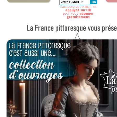
Saisissez votre mail, et
appuyez sur OK
pour vous
abonner
gratuitement