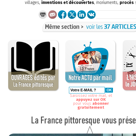
villages,
inventions et découvertes
, monuments,
procès
s
Même section >
voir les
37 ARTICLE
Saisissez votre mail, et
appuyez sur OK
pour vous
abonner
gratuitement