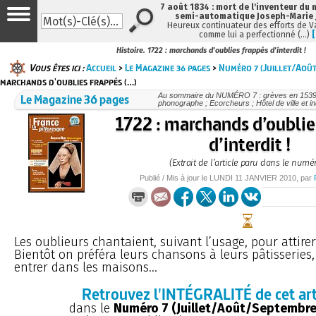
7 août 1834 : mort de l'inventeur du 
semi-automatique Joseph-Marie
Heureux continuateur des efforts de V
comme lui a perfectionné (…)
Histoire. 1722 : marchands d'oublies frappés d'interdit !
Vous êtes ici :
Accueil
>
Le Magazine 36 pages
>
Numéro 7 (Juillet/Aoû
marchands d'oublies frappés (…)
Le Magazine 36 pages
Au sommaire du NUMÉRO 7 : grèves en 1539 ; 
phonographe ; Ecorcheurs ; Hôtel de ville et i
1722 : marchands d’oublie
d’interdit !
(Extrait de l’article paru dans le numér
Publié / Mis à jour le
LUNDI
11 JANVIER 2010
, par
Les oublieurs chantaient, suivant l’usage, pour attirer
Bientôt on préféra leurs chansons à leurs pâtisseries, 
entrer dans les maisons...
Retrouvez l'INTÉGRALITÉ de cet art
dans le
Numéro 7 (Juillet/Août/Septembre