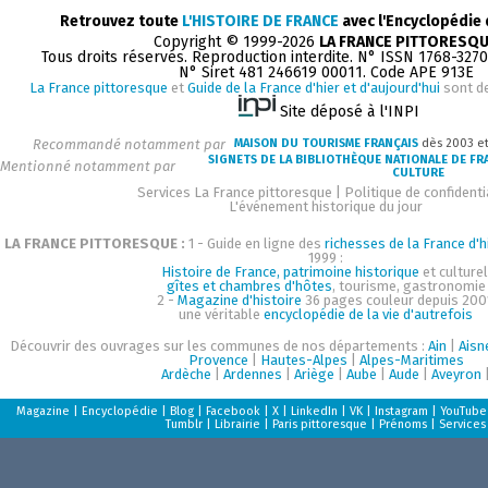
Retrouvez toute
L'HISTOIRE DE FRANCE
avec l'Encyclopédie
Copyright © 1999-2026
LA FRANCE PITTORESQ
Tous droits réservés. Reproduction interdite. N° ISSN 1768-327
N° Siret 481 246619 00011. Code APE 913E
La France pittoresque
et
Guide de la France d'hier et d'aujourd'hui
sont d
Site déposé à l'INPI
Recommandé notamment par
MAISON DU TOURISME FRANÇAIS
dès 2003 e
SIGNETS DE LA BIBLIOTHÈQUE NATIONALE DE FR
Mentionné notamment par
CULTURE
Services La France pittoresque
|
Politique de confidenti
L'événement historique du jour
LA FRANCE PITTORESQUE :
1 - Guide en ligne des
richesses de la France d'h
1999 :
Histoire de France, patrimoine historique
et culturel
gîtes et chambres d'hôtes
, tourisme, gastronomie
2 -
Magazine d'histoire
36 pages couleur depuis 200
une véritable
encyclopédie de la vie d'autrefois
Découvrir des ouvrages sur les communes de nos départements :
Ain
|
Aisn
Provence
|
Hautes-Alpes
|
Alpes-Maritimes
Ardèche
|
Ardennes
|
Ariège
|
Aube
|
Aude
|
Aveyron
Magazine
|
Encyclopédie
|
Blog
|
Facebook
|
X
|
LinkedIn
|
VK
|
Instagram
|
YouTube
Tumblr
|
Librairie
|
Paris pittoresque
|
Prénoms
|
Services