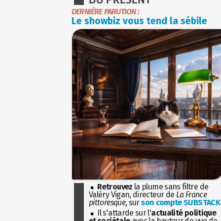
DERNIÈRE PARUTION :
Le showbiz vous tend la sébile
Retrouvez
la plume sans filtre de
Valéry Vigan, directeur de
La France
pittoresque
, sur
son compte SUBSTACK
Il s'attarde sur l'
actualité politique
et sociétale
avec la hauteur de vue de