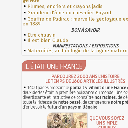
genèse
Plumes, encriers et crayons jadis
Grandeur d'âme du chevalier Bayard
Gouffre de Padirac : merveille géologique e
en 1889
BON À SAVOIR
Etre chauvin
Il est bien Claude
MANIFESTATIONS / EXPOSITIONS
Maternités, archéologie de la figure matern
IL ÉTAIT UNE FRANCE
PARCOUREZ 2000 ANS L'HISTOIRE
LE TEMPS DE 1600 ARTICLES ILLUSTRÉS
1400 pages brossant le
portrait vivifiant d'une France
deux siècles était la première puissance du monde. Une oc
divertissante et instructive de connaître
nos racines
, de dé
toute la richesse de
notre passé
, de comprendre
notre pr
d'entrevoir le
futur d'un pays millénaire
QUE VOUS SOYEZ
UN SIMPLE
CURIEUX