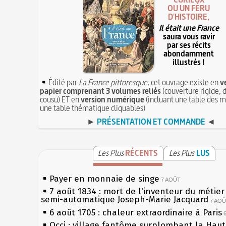
OU UN FÉRU
D'HISTOIRE,
Il était une France
saura vous ravir
par ses récits
abondamment
illustrés !
Édité par
La France pittoresque
, cet ouvrage existe en
v
papier comprenant 3 volumes reliés
(couverture rigide, d
cousu) ET en
version numérique
(incluant une table des m
une table thématique cliquables)
►
PRÉSENTATION ET COMMANDE
◄
Les Plus
RÉCENTS
Les Plus
LUS
Payer en monnaie de singe
7 AOÛT
7 août 1834 : mort de l'inventeur du métier 
semi-automatique Joseph-Marie Jacquard
7 AO
6 août 1705 : chaleur extraordinaire à Paris
Occi : village fantôme surplombant la Hau