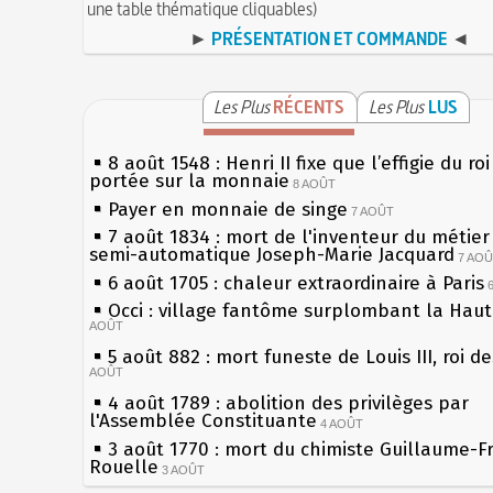
une table thématique cliquables)
►
PRÉSENTATION ET COMMANDE
◄
Les Plus
RÉCENTS
Les Plus
LUS
8 août 1548 : Henri II fixe que l’effigie du ro
portée sur la monnaie
8 AOÛT
Payer en monnaie de singe
7 AOÛT
7 août 1834 : mort de l'inventeur du métier 
semi-automatique Joseph-Marie Jacquard
7 AO
6 août 1705 : chaleur extraordinaire à Paris
Occi : village fantôme surplombant la Hau
AOÛT
5 août 882 : mort funeste de Louis III, roi d
AOÛT
4 août 1789 : abolition des privilèges par
l'Assemblée Constituante
4 AOÛT
3 août 1770 : mort du chimiste Guillaume-F
Rouelle
3 AOÛT