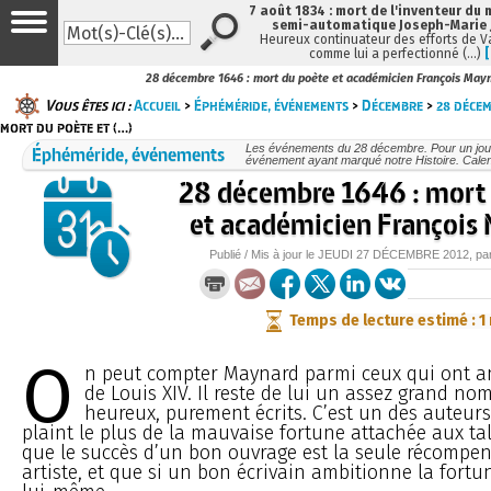
7 août 1834 : mort de l'inventeur du 
semi-automatique Joseph-Marie
Heureux continuateur des efforts de V
comme lui a perfectionné (…)
28 décembre 1646 : mort du poète et académicien François May
Vous êtes ici :
Accueil
>
Éphéméride, événements
>
Décembre
>
28 déce
mort du poète et (…)
Éphéméride, événements
Les événements du 28 décembre. Pour un jou
événement ayant marqué notre Histoire. Calend
28 décembre 1646 : mort
et académicien François
Publié / Mis à jour le
JEUDI
27 DÉCEMBRE 2012
, pa
Temps de lecture estimé : 1
O
n peut compter Maynard parmi ceux qui ont an
de Louis XIV. Il reste de lui un assez grand no
heureux, purement écrits. C’est un des auteurs
plaint le plus de la mauvaise fortune attachée aux tale
que le succès d’un bon ouvrage est la seule récompe
artiste, et que si un bon écrivain ambitionne la fortune