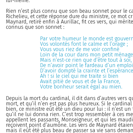
lui-même.
Rien n’est plus connu que son beau sonnet pour le c
Richelieu, et cette réponse dure du ministre, ce mot c
Maynard, retiré enfin à Aurillac, fit ces vers, qui mérit
connus que son sonnet :
Par votre humeur le monde est gouvern
Vos volontés font le calme et l’orage ;
Vous vous riez de me voir confiné
Loin de la cour dans mon petit ménage
Mais n’est-ce rien que d’être tout à soi,
De n’avoir point le fardeau d’un emploi
D’avoir dompté la crainte et l’espérance
Ah ! si le ciel qui me traite si bien
Avait pitié de vous et de la France,
Votre bonheur serait égal au mien.
Depuis la mort du cardinal, il dit dans d’autres vers q
mort, et qu’il n’en est pas plus heureux. Si le cardinal 
bien, ce ministre eût été un dieu pour lui : il n’est un
qu’il ne lui donna rien. C’est trop ressembler à ces m
appellent les passants, Monseigneur, et qui les maudis
reçoivent point d’aumône. Les vers de Maynard étaient
mais il eût été plus beau de passer sa vie sans dema