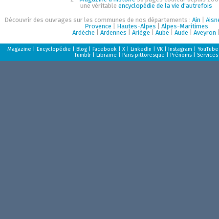
une véritable
encyclopédie de la vie d'autrefois
Découvrir des ouvrages sur les communes de nos départements :
Ain
|
Aisn
Provence
|
Hautes-Alpes
|
Alpes-Maritimes
Ardèche
|
Ardennes
|
Ariège
|
Aube
|
Aude
|
Aveyron
Magazine
|
Encyclopédie
|
Blog
|
Facebook
|
X
|
LinkedIn
|
VK
|
Instagram
|
YouTube
Tumblr
|
Librairie
|
Paris pittoresque
|
Prénoms
|
Services