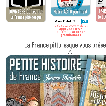
Saisissez votre mail, et
appuyez sur OK
pour vous
abonner
gratuitement