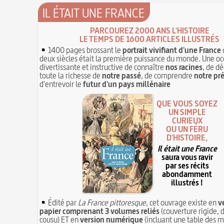
IL ÉTAIT UNE FRANCE
PARCOUREZ 2000 ANS L'HISTOIRE
LE TEMPS DE 1600 ARTICLES ILLUSTRÉS
1400 pages brossant le
portrait vivifiant d'une France
deux siècles était la première puissance du monde. Une oc
divertissante et instructive de connaître
nos racines
, de dé
toute la richesse de
notre passé
, de comprendre
notre pr
d'entrevoir le
futur d'un pays millénaire
QUE VOUS SOYEZ
UN SIMPLE
CURIEUX
OU UN FÉRU
D'HISTOIRE,
Il était une France
saura vous ravir
par ses récits
abondamment
illustrés !
Édité par
La France pittoresque
, cet ouvrage existe en
v
papier comprenant 3 volumes reliés
(couverture rigide, d
cousu) ET en
version numérique
(incluant une table des m