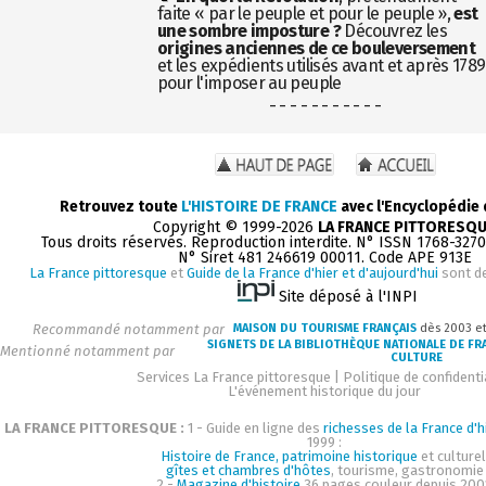
faite « par le peuple et pour le peuple »,
est
une sombre imposture ?
Découvrez les
origines anciennes de ce bouleversement
et les expédients utilisés avant et après 1789
pour l'imposer au peuple
- - - - - - - - - - -
Retrouvez toute
L'HISTOIRE DE FRANCE
avec l'Encyclopédie
Copyright © 1999-2026
LA FRANCE PITTORESQ
Tous droits réservés. Reproduction interdite. N° ISSN 1768-327
N° Siret 481 246619 00011. Code APE 913E
La France pittoresque
et
Guide de la France d'hier et d'aujourd'hui
sont d
Site déposé à l'INPI
Recommandé notamment par
MAISON DU TOURISME FRANÇAIS
dès 2003 e
SIGNETS DE LA BIBLIOTHÈQUE NATIONALE DE FR
Mentionné notamment par
CULTURE
Services La France pittoresque
|
Politique de confidenti
L'événement historique du jour
LA FRANCE PITTORESQUE :
1 - Guide en ligne des
richesses de la France d'h
1999 :
Histoire de France, patrimoine historique
et culturel
gîtes et chambres d'hôtes
, tourisme, gastronomie
2 -
Magazine d'histoire
36 pages couleur depuis 200