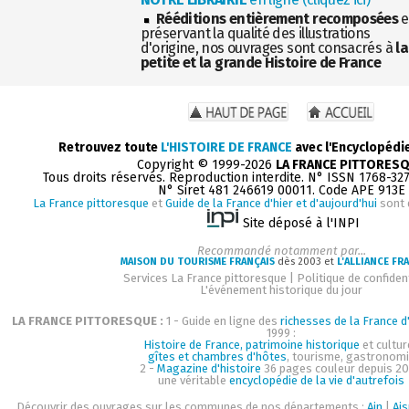
Rééditions entièrement recomposées
e
préservant la qualité des illustrations
d'origine, nos ouvrages sont consacrés à
la
petite et la grande Histoire de France
Retrouvez toute
L'HISTOIRE DE FRANCE
avec l'Encyclopédi
Copyright © 1999-2026
LA FRANCE PITTORES
Tous droits réservés. Reproduction interdite. N° ISSN 1768-32
N° Siret 481 246619 00011. Code APE 913E
La France pittoresque
et
Guide de la France d'hier et d'aujourd'hui
sont 
Site déposé à l'INPI
Recommandé notamment par...
MAISON DU TOURISME FRANÇAIS
dès 2003 et
L'ALLIANCE FR
Services La France pittoresque
|
Politique de confident
L'événement historique du jour
LA FRANCE PITTORESQUE :
1 - Guide en ligne des
richesses de la France d'
1999 :
Histoire de France, patrimoine historique
et cultur
gîtes et chambres d'hôtes
, tourisme, gastronom
2 -
Magazine d'histoire
36 pages couleur depuis 20
une véritable
encyclopédie de la vie d'autrefois
Découvrir des ouvrages sur les communes de nos départements :
Ain
|
Ai