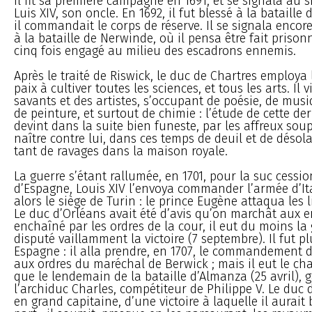
Il fit sa première campagne en 1691, et se signala au 
Luis XIV, son oncle. En 1692, il fut blessé à la bataille
il commandait le corps de réserve. Il se signala encor
à la bataille de Nerwinde, où il pensa être fait prisonn
cinq fois engagé au milieu des escadrons ennemis.
Après le traité de Riswick, le duc de Chartres employa l
paix à cultiver toutes les sciences, et tous les arts. Il 
savants et des artistes, s’occupant de poésie, de musi
de peinture, et surtout de chimie : l’étude de cette der
devint dans la suite bien funeste, par les affreux soup
naître contre lui, dans ces temps de deuil et de désola
tant de ravages dans la maison royale.
La guerre s’étant rallumée, en 1701, pour la suc cessi
d’Espagne, Louis XIV l’envoya commander l’armée d’Ita
alors le siège de Turin : le prince Eugène attaqua les l
Le duc d’Orléans avait été d’avis qu’on marchât aux e
enchaîné par les ordres de la cour, il eut du moins la 
disputé vaillamment la victoire (7 septembre). Il fut 
Espagne : il alla prendre, en 1707, le commandement d
aux ordres du maréchal de Berwick ; mais il eut le cha
que le lendemain de la bataille d’Almanza (25 avril), 
l’archiduc Charles, compétiteur de Philippe V. Le duc d
en grand capitaine, d’une victoire à laquelle il aurait