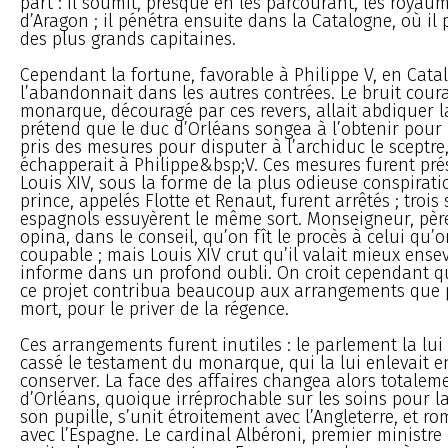
part : il soumit, presque en les parcourant, les royau
d’Aragon ; il pénétra ensuite dans la Catalogne, où il pr
des plus grands capitaines.
Cependant la fortune, favorable à Philippe V, en Cata
l’abandonnait dans les autres contrées. Le bruit coura
monarque, découragé par ces revers, allait abdiquer l
prétend que le duc d’Orléans songea à l’obtenir pour lu
pris des mesures pour disputer à l’archiduc le sceptr
échapperait à Philippe&bsp;V. Ces mesures furent pré
Louis XIV, sous la forme de la plus odieuse conspirat
prince, appelés Flotte et Renaut, furent arrêtés ; trois
espagnols essuyèrent le même sort. Monseigneur, père
opina, dans le conseil, qu’on fît le procès à celui qu
coupable ; mais Louis XIV crut qu’il valait mieux ensev
informe dans un profond oubli. On croit cependant q
ce projet contribua beaucoup aux arrangements que pr
mort, pour le priver de la régence.
Ces arrangements furent inutiles : le parlement la lui 
cassé le testament du monarque, qui la lui enlevait e
conserver. La face des affaires changea alors totalem
d’Orléans, quoique irréprochable sur les soins pour l
son pupille, s’unit étroitement avec l’Angleterre, et 
avec l’Espagne. Le cardinal Albéroni, premier ministre 