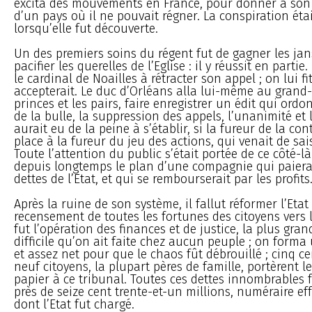
excita des mouvements en France, pour donner à son 
d’un pays où il ne pouvait régner. La conspiration était
lorsqu’elle fut découverte.
Un des premiers soins du régent fut de gagner les jan
pacifier les querelles de l’Eglise : il y réussit en partie.
le cardinal de Noailles à rétracter son appel ; on lui fi
accepterait. Le duc d’Orléans alla lui-même au grand-
princes et les pairs, faire enregistrer un édit qui ordo
de la bulle, la suppression des appels, l’unanimité et l
aurait eu de la peine à s’établir, si la fureur de la con
place à la fureur du jeu des actions, qui venait de sais
Toute l’attention du public s’était portée de ce côté-là
depuis longtemps le plan d’une compagnie qui paierait
dettes de l’Etat, et qui se rembourserait par les profits
Après la ruine de son système, il fallut réformer l’Etat 
recensement de toutes les fortunes des citoyens vers la
fut l’opération des finances et de justice, la plus gran
difficile qu’on ait faite chez aucun peuple ; on forma
et assez net pour que le chaos fût débrouillé ; cinq ce
neuf citoyens, la plupart pères de famille, portèrent l
papier à ce tribunal. Toutes ces dettes innombrables 
près de seize cent trente-et-un millions, numéraire eff
dont l’Etat fut chargé.