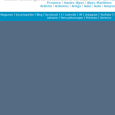
Provence
|
Hautes-Alpes
|
Alpes-Maritimes
Ardèche
|
Ardennes
|
Ariège
|
Aube
|
Aude
|
Aveyro
Magazine
|
Encyclopédie
|
Blog
|
Facebook
|
X
|
LinkedIn
|
VK
|
Instagram
|
YouTube
|
Librairie
|
Paris pittoresque
|
Prénoms
|
Services