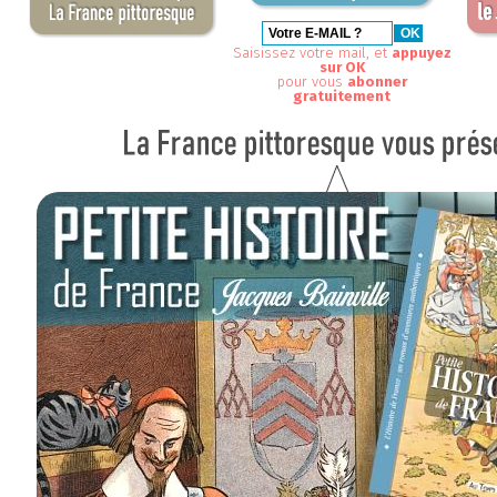
Saisissez votre mail, et
appuyez
sur OK
pour vous
abonner
gratuitement