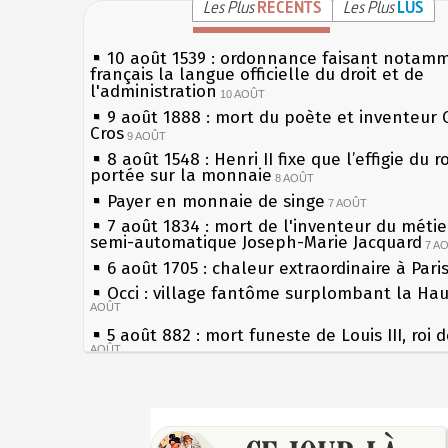
Les Plus
RÉCENTS
Les Plus
LUS
10 août 1539 : ordonnance faisant notam
français la langue officielle du droit et de
l'administration
10 AOÛT
9 août 1888 : mort du poète et inventeur 
Cros
9 AOÛT
8 août 1548 : Henri II fixe que l’effigie du r
portée sur la monnaie
8 AOÛT
Payer en monnaie de singe
7 AOÛT
7 août 1834 : mort de l'inventeur du métier
semi-automatique Joseph-Marie Jacquard
7 A
6 août 1705 : chaleur extraordinaire à Pari
Occi : village fantôme surplombant la Ha
AOÛT
5 août 882 : mort funeste de Louis III, roi 
AOÛT
4 août 1789 : abolition des privilèges par
l'Assemblée Constituante
4 AOÛT
Sécheresses (Grandes), étés caniculaires à
3 août 1770 : mort du chimiste Guillaume-
les siècles
Rouelle
3 AOÛT