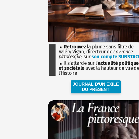
Retrouvez
la plume sans filtre de
Valéry Vigan, directeur de
La France
pittoresque
, sur
son compte SUBSTAC
Il s'attarde sur l'
actualité politique
et sociétale
avec la hauteur de vue d
l'Histoire
JOURNAL D'UN EXILÉ
DU PRÉSENT