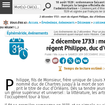
10 août 1539 : ordonnance faisan
français la langue officielle du
l'administration
> Commençant d’être 
1539 et signée par François Ier 
2 décembre 1733 : mort du régent Philippe, duc d'Orléans
Vous êtes ici :
Accueil
>
Éphéméride, événements
>
Décembre
>
2 décem
du régent (…)
Éphéméride, événements
Les événements du 2 décembre. Pour un jou
événement ayant marqué notre Histoire. Cale
2 décembre 1733 : m
régent Philippe, duc d
Publié / Mis à jour le
SAMEDI
1ER DÉCEMBRE 2012
Temps de lecture estimé :
P
hilippe, fils de Monsieur, frère unique de Louis X
nommé duc de Chartres jusqu’à la mort de son p
prit le titre de duc d’Orléans. Dès sa tendre jeu
un génie supérieur et universel : la littérature, les art
l’occupèrent tour à tour.