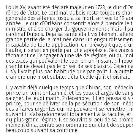
Louis XV, ayant été déclaré majeur en 1723, le duc d’Or
rênes de l’Etat. Le cardinal Dubois resta toujours char
générale des affaires jusqu’à sa mort, arrivée le 19 a
année. Le duc d’Orléans consentit alors à prendre le t
ministre, et à se charger du gouvernement ; mais il sui
cardinal Dubois. Déjà sa santé était visiblement altérée,
grande partie de la matinée dans un engourdissement
incapable de toute application. On prévoyait que, d
l’autre, il serait emporté par une apoplexie. Ses vrais 
tâchaient de l’engager à une vie de régime, ou du mo
des excès qui pouvaient le tuer en un instant : il rép
crainte ne devait pas le priver de ses plaisirs. Cepend
il s’y livrait plus par habitude que par goût. Il ajoutai
craindre une mort subite, c’était celle qu’il choisirait.
Il y avait déjà quelque temps que Chirac, son médecin
prince un teint enflammé, et les yeux chargés de sang,
saigner. Le jeudi matin, 2 décembre, il l’en pressa si v
prince, pour se délivrer de la persécution de son médec
des affaires urgentes qui ne pouvaient se remettre ; m
suivant il s’abandonnerait totalement à la faculté, et 
du plus grand régime. Il se souvint si peu de sa prome
même il dîna, contre son ordinaire qui était de soupe
beaucoup suivant sa coutume.