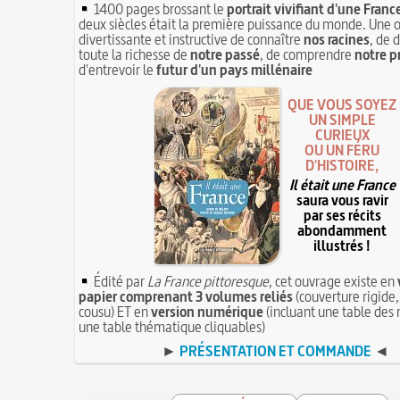
1400 pages brossant le
portrait vivifiant d'une Franc
deux siècles était la première puissance du monde. Une 
divertissante et instructive de connaître
nos racines
, de 
toute la richesse de
notre passé
, de comprendre
notre p
d'entrevoir le
futur d'un pays millénaire
QUE VOUS SOYEZ
UN SIMPLE
CURIEUX
OU UN FÉRU
D'HISTOIRE,
Il était une France
saura vous ravir
par ses récits
abondamment
illustrés !
Édité par
La France pittoresque
, cet ouvrage existe en
papier comprenant 3 volumes reliés
(couverture rigide,
cousu) ET en
version numérique
(incluant une table des 
une table thématique cliquables)
►
PRÉSENTATION ET COMMANDE
◄