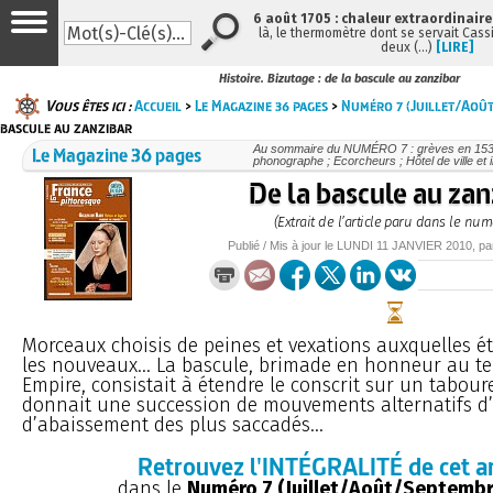
6 août 1705 : chaleur extraordinaire
là, le thermomètre dont se servait Cass
deux (…)
[LIRE]
Histoire. Bizutage : de la bascule au zanzibar
Vous êtes ici :
Accueil
>
Le Magazine 36 pages
>
Numéro 7 (Juillet/Aoû
bascule au zanzibar
Le Magazine 36 pages
Au sommaire du NUMÉRO 7 : grèves en 1539 
phonographe ; Ecorcheurs ; Hôtel de ville et
De la bascule au zan
(Extrait de l’article paru dans le num
Publié / Mis à jour le
LUNDI
11 JANVIER 2010
, p
Morceaux choisis de peines et vexations auxquelles ét
les nouveaux... La bascule, brimade en honneur au t
Empire, consistait à étendre le conscrit sur un tabou
donnait une succession de mouvements alternatifs d’
d’abaissement des plus saccadés...
Retrouvez l'INTÉGRALITÉ de cet ar
dans le
Numéro 7 (Juillet/Août/Septembr