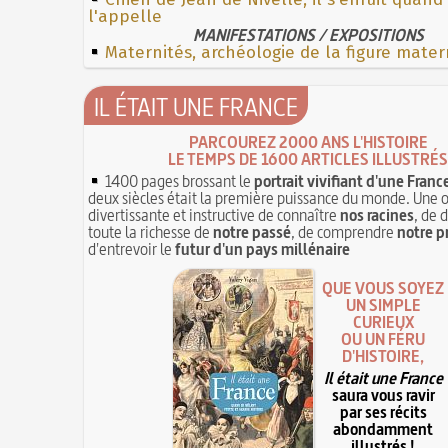
l'appelle
MANIFESTATIONS / EXPOSITIONS
Maternités, archéologie de la figure mater
IL ÉTAIT UNE FRANCE
PARCOUREZ 2000 ANS L'HISTOIRE
LE TEMPS DE 1600 ARTICLES ILLUSTRÉS
1400 pages brossant le
portrait vivifiant d'une Franc
deux siècles était la première puissance du monde. Une 
divertissante et instructive de connaître
nos racines
, de 
toute la richesse de
notre passé
, de comprendre
notre p
d'entrevoir le
futur d'un pays millénaire
QUE VOUS SOYEZ
UN SIMPLE
CURIEUX
OU UN FÉRU
D'HISTOIRE,
Il était une France
saura vous ravir
par ses récits
abondamment
illustrés !