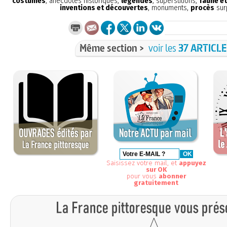
costumes
, anecdotes historiques,
légendes
, superstitions,
faune et
inventions et découvertes
, monuments,
procès
sur
Même section >
voir les
37 ARTICL
Saisissez votre mail, et
appuyez
sur OK
pour vous
abonner
gratuitement