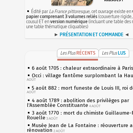
Édité par
La France pittoresque
, cet ouvrage existe en
papier comprenant 3 volumes reliés
(couverture rigide,
cousu) ET en
version numérique
(incluant une table des 
une table thématique cliquables)
►
PRÉSENTATION ET COMMANDE
◄
Les Plus
RÉCENTS
Les Plus
LUS
6 août 1705 : chaleur extraordinaire à Pari
Occi : village fantôme surplombant la Ha
AOÛT
5 août 882 : mort funeste de Louis III, roi 
AOÛT
4 août 1789 : abolition des privilèges par
l'Assemblée Constituante
4 AOÛT
3 août 1770 : mort du chimiste Guillaume-
Rouelle
3 AOÛT
Musée Jean de La Fontaine : réouverture 
rénovation
2 AOÛT