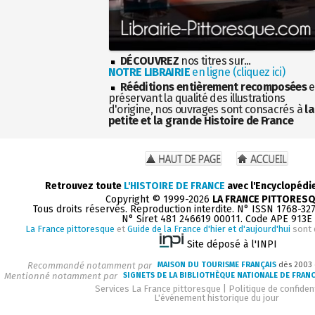
DÉCOUVREZ
nos titres sur...
NOTRE LIBRAIRIE
en ligne (cliquez ici)
Rééditions entièrement recomposées
e
préservant la qualité des illustrations
d'origine, nos ouvrages sont consacrés à
la
petite et la grande Histoire de France
Retrouvez toute
L'HISTOIRE DE FRANCE
avec l'Encyclopédi
Copyright © 1999-2026
LA FRANCE PITTORES
Tous droits réservés. Reproduction interdite. N° ISSN 1768-32
N° Siret 481 246619 00011. Code APE 913E
La France pittoresque
et
Guide de la France d'hier et d'aujourd'hui
sont 
Site déposé à l'INPI
Recommandé notamment par
MAISON DU TOURISME FRANÇAIS
dès 2003
Mentionné notamment par
SIGNETS DE LA BIBLIOTHÈQUE NATIONALE DE FRAN
Services La France pittoresque
|
Politique de confident
L'événement historique du jour