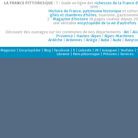
LA FRANCE PITTORESQUE :
1 - Guide en ligne des
richesses de la France d'
1999 :
Histoire de France, patrimoine historique
et cultur
gîtes et chambres d'hôtes
, tourisme, gastronom
2 -
Magazine d'histoire
36 pages couleur depuis 20
une véritable
encyclopédie de la vie d'autrefois
Découvrir des ouvrages sur les communes de nos départements :
Ain
|
Ai
Provence
|
Hautes-Alpes
|
Alpes-Maritimes
Ardèche
|
Ardennes
|
Ariège
|
Aube
|
Aude
|
Aveyro
Magazine
|
Encyclopédie
|
Blog
|
Facebook
|
X
|
LinkedIn
|
VK
|
Instagram
|
YouTube
|
Librairie
|
Paris pittoresque
|
Prénoms
|
Services