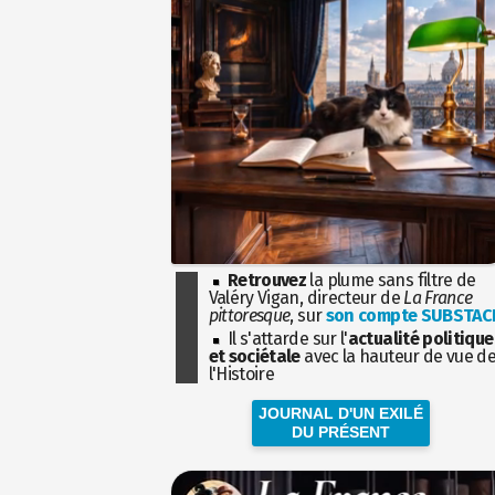
Retrouvez
la plume sans filtre de
Valéry Vigan, directeur de
La France
pittoresque
, sur
son compte SUBSTAC
Il s'attarde sur l'
actualité politique
et sociétale
avec la hauteur de vue d
l'Histoire
JOURNAL D'UN EXILÉ
DU PRÉSENT