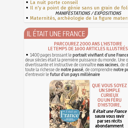
La nuit porte conseil
Il n'y a point de génie sans un grain de fol
MANIFESTATIONS / EXPOSITIONS
Maternités, archéologie de la figure mater
IL ÉTAIT UNE FRANCE
PARCOUREZ 2000 ANS L'HISTOIRE
LE TEMPS DE 1600 ARTICLES ILLUSTRÉS
1400 pages brossant le
portrait vivifiant d'une Franc
deux siècles était la première puissance du monde. Une 
divertissante et instructive de connaître
nos racines
, de 
toute la richesse de
notre passé
, de comprendre
notre p
d'entrevoir le
futur d'un pays millénaire
QUE VOUS SOYEZ
UN SIMPLE
CURIEUX
OU UN FÉRU
D'HISTOIRE,
Il était une France
saura vous ravir
par ses récits
abondamment