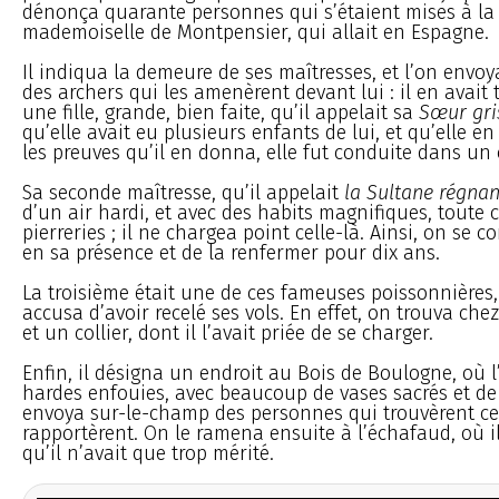
dénonça quarante personnes qui s’étaient mises à la 
mademoiselle de Montpensier, qui allait en Espagne.
Il indiqua la demeure de ses maîtresses, et l’on envo
des archers qui les amenèrent devant lui : il en avait t
une fille, grande, bien faite, qu’il appelait sa
Sœur gri
qu’elle avait eu plusieurs enfants de lui, et qu’elle en
les preuves qu’il en donna, elle fut conduite dans un 
Sa seconde maîtresse, qu’il appelait
la Sultane régnan
d’un air hardi, et avec des habits magnifiques, toute 
pierreries ; il ne chargea point celle-là. Ainsi, on se c
en sa présence et de la renfermer pour dix ans.
La troisième était une de ces fameuses poissonnières, 
accusa d’avoir recelé ses vols. En effet, on trouva che
et un collier, dont il l’avait priée de se charger.
Enfin, il désigna un endroit au Bois de Boulogne, où l
hardes enfouies, avec beaucoup de vases sacrés et de 
envoya sur-le-champ des personnes qui trouvèrent ces 
rapportèrent. On le ramena ensuite à l’échafaud, où il
qu’il n’avait que trop mérité.