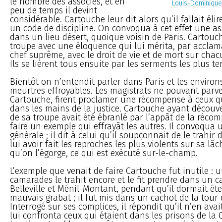
le nombre des associés, et en
Louis-Dominique
peu de temps il devint
considérable. Cartouche leur dit alors qu’il fallait élir
un code de discipline. On convoqua à cet effet une a
dans un lieu désert, quoique voisin de Paris. Cartou
troupe avec une éloquence qui lui mérita, par acclamat
chef suprême, avec le droit de vie et de mort sur ch
Ils se lièrent tous ensuite par les serments les plus ter
Bientôt on n’entendit parler dans Paris et les environ
meurtres effroyables. Les magistrats ne pouvant parven
Cartouche, firent proclamer une récompense à ceux qu
dans les mains de la justice. Cartouche ayant décou
de sa troupe avait été ébranlé par l’appât de la récom
faire un exemple qui effrayât les autres. Il convoqua
générale ; il dit à celui qu’il soupçonnait de le trahir
lui avoir fait les reproches les plus violents sur sa lâc
qu’on l’égorge, ce qui est exécuté sur-le-champ.
L’exemple que venait de faire Cartouche fut inutile : 
camarades le trahit encore et le fit prendre dans un c
Belleville et Ménil-Montant, pendant qu’il dormait é
mauvais grabat ; il fut mis dans un cachot de la tou
Interrogé sur ses complices, il répondit qu’il n’en avai
lui confronta ceux qui étaient dans les prisons de la C