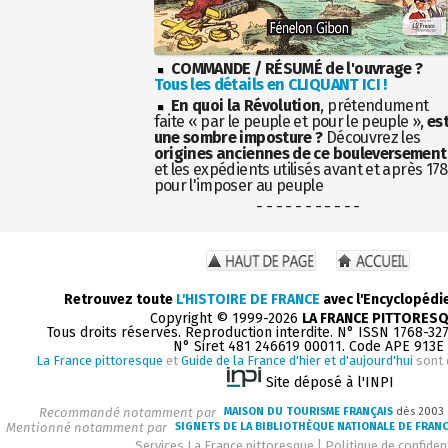
COMMANDE / RÉSUMÉ de l'ouvrage ?
Tous les détails en CLIQUANT ICI !
En quoi la Révolution
, prétendument
faite « par le peuple et pour le peuple »,
es
une sombre imposture ?
Découvrez les
origines anciennes de ce bouleversement
et les expédients utilisés avant et après 17
pour l'imposer au peuple
- - - - - - - - - - -
Retrouvez toute
L'HISTOIRE DE FRANCE
avec l'Encyclopédi
Copyright © 1999-2026
LA FRANCE PITTORES
Tous droits réservés. Reproduction interdite. N° ISSN 1768-32
N° Siret 481 246619 00011. Code APE 913E
La France pittoresque
et
Guide de la France d'hier et d'aujourd'hui
sont 
Site déposé à l'INPI
Recommandé notamment par
MAISON DU TOURISME FRANÇAIS
dès 2003
Mentionné notamment par
SIGNETS DE LA BIBLIOTHÈQUE NATIONALE DE FRAN
Services La France pittoresque
|
Politique de confident