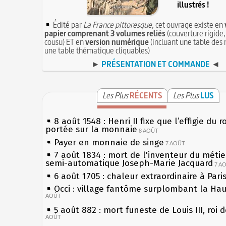
illustrés !
Édité par
La France pittoresque
, cet ouvrage existe en
papier comprenant 3 volumes reliés
(couverture rigide,
cousu) ET en
version numérique
(incluant une table des 
une table thématique cliquables)
►
PRÉSENTATION ET COMMANDE
◄
Les Plus
RÉCENTS
Les Plus
LUS
8 août 1548 : Henri II fixe que l’effigie du r
portée sur la monnaie
8 AOÛT
Payer en monnaie de singe
7 AOÛT
7 août 1834 : mort de l'inventeur du métier
semi-automatique Joseph-Marie Jacquard
7 A
6 août 1705 : chaleur extraordinaire à Pari
Occi : village fantôme surplombant la Ha
AOÛT
5 août 882 : mort funeste de Louis III, roi 
AOÛT