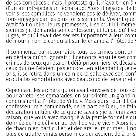
de ses complices ; mais il protesta qu’il n’avait rien à
d’un air intrépide sur l’échafaud. Alors il regarda de 
voir si ses complices ne venaient pas le délivrer, comme
tous engagés par les plus forts serments. Voyant que 
avait fait oublier leurs promesses, il se crut lui-mêm
siennes ; il demanda son confesseur, et lui dit qu’il vo
juges, et qu’il avait des secrets importants à leur c
de mourir ; on le conduisit sur-le-champ à l’Hôtel de V
Il commença par reconnaître tous les crimes dont on l
en déclara qu’on ignorait ; il dénonça ensuite ses comp
crimes de ceux qui étaient déjà prisonniers, et déclara
ceux qui ne l’étaient pas encore ; en attendant que c
pris, il se retira dans un coin de la salle avec son conf
écouta les exhortations avec beaucoup de ferveur et d
Cependant les archers qu’on avait envoyés de tous cô
pour arrêter ses camarades, en surprirent un grand n
conduisirent à l’Hôtel de Ville. « Messieurs, leur dit 
confesseur m’a commandé, de la part de Dieu, de faire
déclaration entière de ce que je savais ; je le ferai av
raison, que vous avez manqué à la parole formelle q
donnée de me délivrer au péril de votre vie. » Alors i
de chacun en particulier, et déclara leurs crimes. Il
plus de quatre-vingts personnes qui avoient déjà pris l