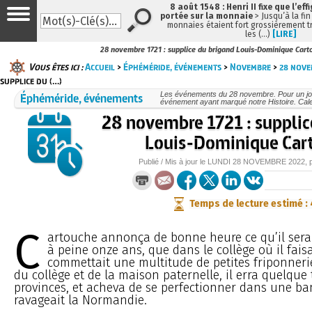
8 août 1548 : Henri II fixe que l’eff
portée sur la monnaie
> Jusqu’à la fin
monnaies étaient fort grossièrement tr
les (…)
[LIRE]
28 novembre 1721 : supplice du brigand Louis-Dominique Cart
Vous êtes ici :
Accueil
>
Éphéméride, événements
>
Novembre
>
28 nov
supplice du (…)
Éphéméride, événements
Les événements du 28 novembre. Pour un jo
événement ayant marqué notre Histoire. Cale
28 novembre 1721 : supplic
Louis-Dominique Car
Publié / Mis à jour le
LUNDI
28 NOVEMBRE 2022
, 
Temps de lecture estimé :
C
artouche annonça de bonne heure ce qu’il serait
à peine onze ans, que dans le collège où il faisai
commettait une multitude de petites friponnerie
du collège et de la maison paternelle, il erra quelque
provinces, et acheva de se perfectionner dans une ba
ravageait la Normandie.