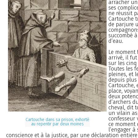
arracher un
ses complic
ne réussit p
Cartouche tr
de parjure 
compagnons
succombé à 
d’eau.
Le moment f
arrivé, il fu
sur les cinq
Toutes les f
pleines, et 
depuis plus
Cartouche, e
place, voyan
deux potenc
d’archers du
cheval, dit 
un vilain as
confesseur v
Cartouche dans sa prison, exhorté
ce moment d
au repentir par deux moines
l’engager à 
conscience et à la justice, par une déclaration entière