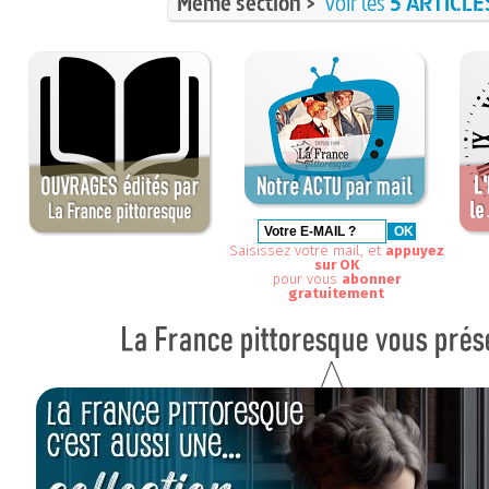
Même section >
voir les
5 ARTICLE
Saisissez votre mail, et
appuyez
sur OK
pour vous
abonner
gratuitement