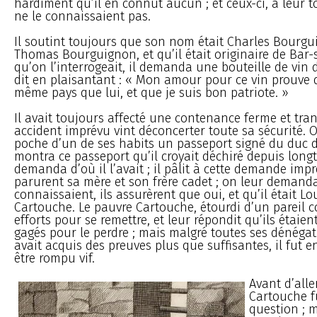
hardiment qu’il en connût aucun ; et ceux-ci, à leur to
ne le connaissaient pas.
Il soutint toujours que son nom était Charles Bourgui
Thomas Bourguignon, et qu’il était originaire de Bar-
qu’on l’interrogeait, il demanda une bouteille de vin
dit en plaisantant : « Mon amour pour ce vin prouve 
même pays que lui, et que je suis bon patriote. »
Il avait toujours affecté une contenance ferme et tran
accident imprévu vint déconcerter toute sa sécurité. 
poche d’un de ses habits un passeport signé du duc de
montra ce passeport qu’il croyait déchiré depuis longt
demanda d’où il l’avait ; il pâlit à cette demande impr
parurent sa mère et son frère cadet ; on leur demanda 
connaissaient, ils assurèrent que oui, et qu’il était 
Cartouche. Le pauvre Cartouche, étourdi d’un pareil co
efforts pour se remettre, et leur répondit qu’ils étaie
gagés pour le perdre ; mais malgré toutes ses dénég
avait acquis des preuves plus que suffisantes, il fut
être rompu vif.
Avant d’alle
Cartouche f
question ; m