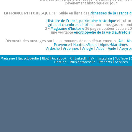
L'événement historique du jour
LA FRANCE PITTORESQUE :
1 - Guide en ligne des
richesses de la France d'
1999 :
Histoire de France, patrimoine historique
et cultur
gîtes et chambres d'hôtes
, tourisme, gastronom
2 -
Magazine d'histoire
36 pages couleur depuis 20
une véritable
encyclopédie de la vie d'autrefois
Découvrir des ouvrages sur les communes de nos départements :
Ain
|
Ai
Provence
|
Hautes-Alpes
|
Alpes-Maritimes
Ardèche
|
Ardennes
|
Ariège
|
Aube
|
Aude
|
Aveyro
Magazine
|
Encyclopédie
|
Blog
|
Facebook
|
X
|
LinkedIn
|
VK
|
Instagram
|
YouTube
|
Librairie
|
Paris pittoresque
|
Prénoms
|
Services