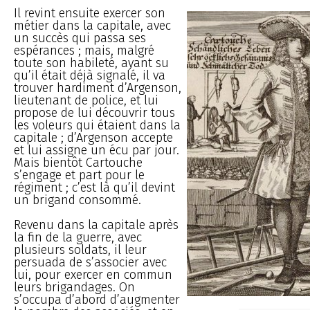
Il revint ensuite exercer son
métier dans la capitale, avec
un succès qui passa ses
espérances ; mais, malgré
toute son habileté, ayant su
qu’il était déjà signalé, il va
trouver hardiment d’Argenson,
lieutenant de police, et lui
propose de lui découvrir tous
les voleurs qui étaient dans la
capitale ; d’Argenson accepte
et lui assigne un écu par jour.
Mais bientôt Cartouche
s’engage et part pour le
régiment ; c’est là qu’il devint
un brigand consommé.
Revenu dans la capitale après
la fin de la guerre, avec
plusieurs soldats, il leur
persuada de s’associer avec
lui, pour exercer en commun
leurs brigandages. On
s’occupa d’abord d’augmenter