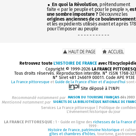
En quoi la Révolution
, prétendument
faite « par le peuple et pour le peuple »,
es
une sombre imposture ?
Découvrez les
origines anciennes de ce bouleversement
et les expédients utilisés avant et après 17
pour l'imposer au peuple
- - - - - - - - - - -
Retrouvez toute
L'HISTOIRE DE FRANCE
avec l'Encyclopédi
Copyright © 1999-2026
LA FRANCE PITTORES
Tous droits réservés. Reproduction interdite. N° ISSN 1768-32
N° Siret 481 246619 00011. Code APE 913E
La France pittoresque
et
Guide de la France d'hier et d'aujourd'hui
sont 
Site déposé à l'INPI
Recommandé notamment par
MAISON DU TOURISME FRANÇAIS
dès 2003
Mentionné notamment par
SIGNETS DE LA BIBLIOTHÈQUE NATIONALE DE FRAN
Services La France pittoresque
|
Politique de confident
L'événement historique du jour
LA FRANCE PITTORESQUE :
1 - Guide en ligne des
richesses de la France d'
1999 :
Histoire de France, patrimoine historique
et cultur
gîtes et chambres d'hôtes
, tourisme, gastronom