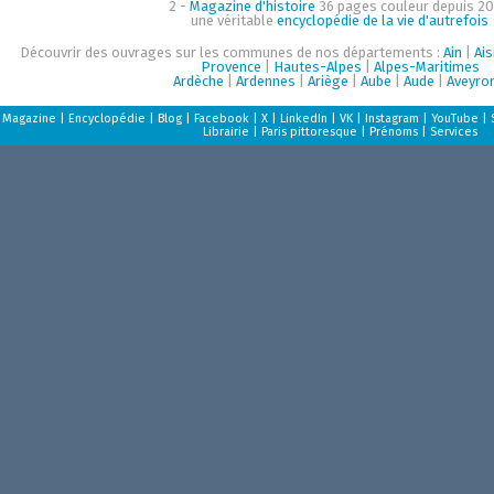
2 -
Magazine d'histoire
36 pages couleur depuis 20
une véritable
encyclopédie de la vie d'autrefois
Découvrir des ouvrages sur les communes de nos départements :
Ain
|
Ai
Provence
|
Hautes-Alpes
|
Alpes-Maritimes
Ardèche
|
Ardennes
|
Ariège
|
Aube
|
Aude
|
Aveyro
Magazine
|
Encyclopédie
|
Blog
|
Facebook
|
X
|
LinkedIn
|
VK
|
Instagram
|
YouTube
|
Librairie
|
Paris pittoresque
|
Prénoms
|
Services