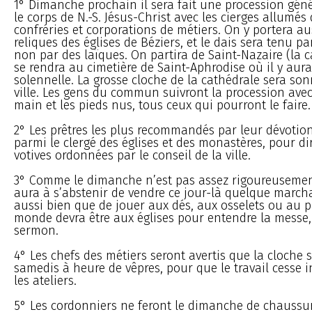
1° Dimanche prochain il sera fait une procession géné
le corps de N.-S. Jésus-Christ avec les cierges allumés 
confréries et corporations de métiers. On y portera au
reliques des églises de Béziers, et le dais sera tenu pa
non par des laïques. On partira de Saint-Nazaire (la c
se rendra au cimetière de Saint-Aphrodise où il y aura
solennelle. La grosse cloche de la cathédrale sera son
ville. Les gens du commun suivront la procession avec
main et les pieds nus, tous ceux qui pourront le faire.
2° Les prêtres les plus recommandés par leur dévotion
parmi le clergé des églises et des monastères, pour d
votives ordonnées par le conseil de la ville.
3° Comme le dimanche n’est pas assez rigoureusemen
aura à s’abstenir de vendre ce jour-là quelque marcha
aussi bien que de jouer aux dés, aux osselets ou au pa
monde devra être aux églises pour entendre la messe, 
sermon.
4° Les chefs des métiers seront avertis que la cloche 
samedis à heure de vêpres, pour que le travail cesse 
les ateliers.
5° Les cordonniers ne feront le dimanche de chaussu