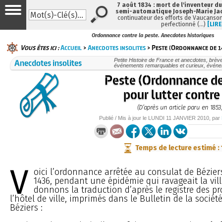
7 août 1834 : mort de l'inventeur du
semi-automatique Joseph-Marie Ja
continuateur des efforts de Vaucanson
perfectionné (…)
[LIRE
Ordonnance contre la peste. Anecdotes historiques
Vous êtes ici :
Accueil
>
Anecdotes insolites
> Peste (Ordonnance de 1
Anecdotes insolites
Petite Histoire de France et anecdotes, brèves
événements remarquables et curieux, évén
Peste (Ordonnance d
pour lutter contre 
(D’après un article paru en 1853
Publié / Mis à jour le
LUNDI
11 JANVIER 2010
, par
Temps de lecture estimé :
V
oici l’ordonnance arrêtée au consulat de Béziers 
1436, pendant une épidémie qui ravageait la vil
donnons la traduction d’après le registre des p
l’hôtel de ville, imprimés dans le Bulletin de la socié
Béziers :