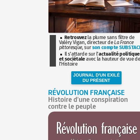
Retrouvez
la plume sans filtre de
Valéry Vigan, directeur de
La France
pittoresque
, sur
son compte SUBSTAC
Il s'attarde sur l'
actualité politique
et sociétale
avec la hauteur de vue d
l'Histoire
JOURNAL D'UN EXILÉ
DU PRÉSENT
RÉVOLUTION FRANÇAISE
Histoire d'une conspiration
contre le peuple