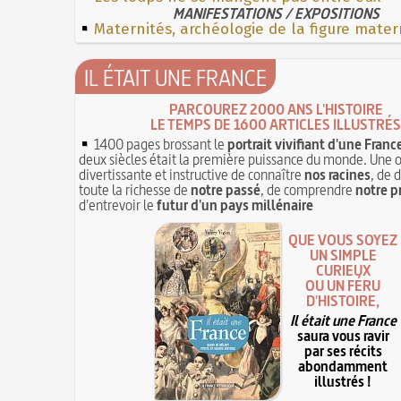
MANIFESTATIONS / EXPOSITIONS
Maternités, archéologie de la figure mater
IL ÉTAIT UNE FRANCE
PARCOUREZ 2000 ANS L'HISTOIRE
LE TEMPS DE 1600 ARTICLES ILLUSTRÉS
1400 pages brossant le
portrait vivifiant d'une Franc
deux siècles était la première puissance du monde. Une 
divertissante et instructive de connaître
nos racines
, de 
toute la richesse de
notre passé
, de comprendre
notre p
d'entrevoir le
futur d'un pays millénaire
QUE VOUS SOYEZ
UN SIMPLE
CURIEUX
OU UN FÉRU
D'HISTOIRE,
Il était une France
saura vous ravir
par ses récits
abondamment
illustrés !