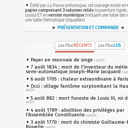
Édité par
La France pittoresque
, cet ouvrage existe en
papier comprenant 3 volumes reliés
(couverture rigide,
cousu) ET en
version numérique
(incluant une table des 
une table thématique cliquables)
►
PRÉSENTATION ET COMMANDE
◄
Les Plus
RÉCENTS
Les Plus
LUS
Payer en monnaie de singe
7 AOÛT
7 août 1834 : mort de l'inventeur du métier
semi-automatique Joseph-Marie Jacquard
7 A
6 août 1705 : chaleur extraordinaire à Pari
Occi : village fantôme surplombant la Ha
AOÛT
5 août 882 : mort funeste de Louis III, roi 
AOÛT
4 août 1789 : abolition des privilèges par
l'Assemblée Constituante
4 AOÛT
3 août 1770 : mort du chimiste Guillaume-
Rouelle
3 AOÛT