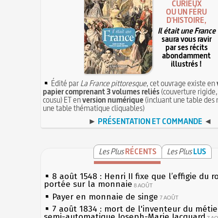
CURIEUX
OU UN FÉRU
D'HISTOIRE,
Il était une France
saura vous ravir
par ses récits
abondamment
illustrés !
Édité par
La France pittoresque
, cet ouvrage existe en
papier comprenant 3 volumes reliés
(couverture rigide,
cousu) ET en
version numérique
(incluant une table des 
une table thématique cliquables)
►
PRÉSENTATION ET COMMANDE
◄
Les Plus
RÉCENTS
Les Plus
LUS
8 août 1548 : Henri II fixe que l’effigie du r
portée sur la monnaie
8 AOÛT
Payer en monnaie de singe
7 AOÛT
7 août 1834 : mort de l'inventeur du métier
semi-automatique Joseph-Marie Jacquard
7 A