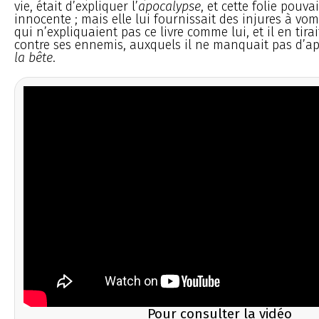
vie, était d’expliquer l’
apocalypse
, et cette folie pouva
innocente ; mais elle lui fournissait des injures à vo
qui n’expliquaient pas ce livre comme lui, et il en tirai
contre ses ennemis, auxquels il ne manquait pas d’ap
la bête
.
Pour consulter la vidéo