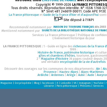
Retrouvez toute
L'HISTOIRE DE FRANCE
avec l'Encyclopédi
Copyright © 1999-2026
LA FRANCE PITTORES
Tous droits réservés. Reproduction interdite. N° ISSN 1768-32
N° Siret 481 246619 00011. Code APE 913E
La France pittoresque
et
Guide de la France d'hier et d'aujourd'hui
sont 
Site déposé à l'INPI
Recommandé notamment par
MAISON DU TOURISME FRANÇAIS
dès 2003
Mentionné notamment par
SIGNETS DE LA BIBLIOTHÈQUE NATIONALE DE FRAN
Services La France pittoresque
|
Politique de confident
L'événement historique du jour
LA FRANCE PITTORESQUE :
1 - Guide en ligne des
richesses de la France d'
1999 :
Histoire de France, patrimoine historique
et cultur
gîtes et chambres d'hôtes
, tourisme, gastronom
2 -
Magazine d'histoire
36 pages couleur depuis 20
une véritable
encyclopédie de la vie d'autrefois
Découvrir des ouvrages sur les communes de nos départements :
Ain
|
Ai
Provence
|
Hautes-Alpes
|
Alpes-Maritimes
Ardèche
|
Ardennes
|
Ariège
|
Aube
|
Aude
|
Aveyro
Magazine
|
Encyclopédie
|
Blog
|
Facebook
|
X
|
LinkedIn
|
VK
|
Instagram
|
YouTube
|
Librairie
|
Paris pittoresque
|
Prénoms
|
Services