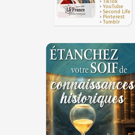
>
TikTok
>
YouTube
>
Second Life
>
Pinterest
>
Tumblr