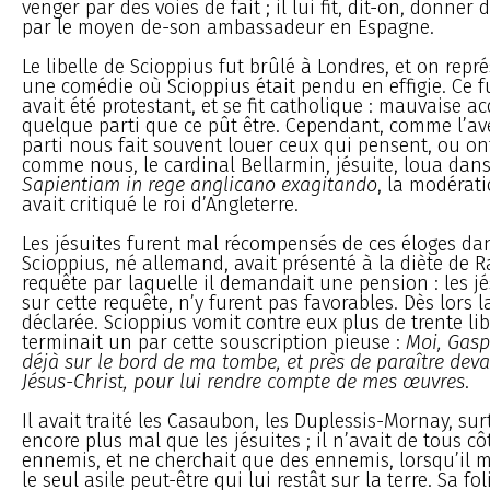
venger par des voies de fait ; il lui fit, dit-on, donne
par le moyen de-son ambassadeur en Espagne.
Le libelle de Scioppius fut brûlé à Londres, et on repr
une comédie où Scioppius était pendu en effigie. Ce f
avait été protestant, et se fit catholique : mauvaise a
quelque parti que ce pût être. Cependant, comme l’av
parti nous fait souvent louer ceux qui pensent, ou ont
comme nous, le cardinal Bellarmin, jésuite, loua dan
Sapientiam in rege anglicano exagitando
, la modérati
avait critiqué le roi d’Angleterre.
Les jésuites furent mal récompensés de ces éloges dan
Scioppius, né allemand, avait présenté à la diète de 
requête par laquelle il demandait une pension : les jé
sur cette requête, n’y furent pas favorables. Dès lors l
déclarée. Scioppius vomit contre eux plus de trente libe
terminait un par cette souscription pieuse :
Moi, Gasp
déjà sur le bord de ma tombe, et près de paraître deva
Jésus-Christ, pour lui rendre compte de mes œuvres
.
Il avait traité les Casaubon, les Duplessis-Mornay, sur
encore plus mal que les jésuites ; il n’avait de tous c
ennemis, et ne cherchait que des ennemis, lorsqu’il 
le seul asile peut-être qui lui restât sur la terre. Sa fol