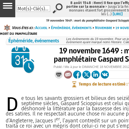
8 août 1548 : Henri II fixe que l’eff
portée sur la monnaie
> Jusqu’à la fin
monnaies étaient fort grossièrement tr
les (…)
[LIRE]
19 novembre 1649 : mort du pamphlétaire Gaspard Scioppi
Vous êtes ici :
Accueil
>
Éphéméride, événements
>
Novembre
>
19 nov
mort du pamphlétaire
Éphéméride, événements
Les événements du 19 novembre. Pour un jo
événement ayant marqué notre Histoire. Cale
19 novembre 1649 : m
pamphlétaire Gaspard S
Publié / Mis à jour le
DIMANCHE
18 NOVEMBRE 201
Temps de lecture estimé :
D
e tous les savants grossiers et bilieux des seizi
septième siècles, Gaspard Scioppius est celui qu
déshonoré la littérature par la bassesse des inju
des satires. Il ne respectait aucune chose ni aucune p
er
d’Angleterre, Jacques I
, l’ayant contredit sur un point
traita ce roi avec un mépris dont celui-ci ne put s’em