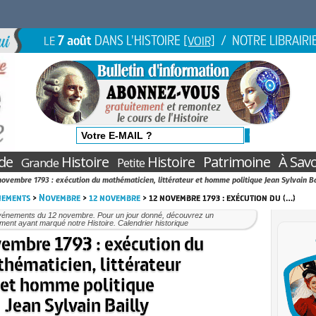
7 août
DANS L'HISTOIRE
/ NOTRE LIBRAIRI
LE
[VOIR]
de
Histoire
Histoire
Patrimoine
À Savo
Grande
Petite
novembre 1793 : exécution du mathématicien, littérateur et homme politique Jean Sylvain Ba
nements
>
Novembre
>
12 novembre
> 12 novembre 1793 : exécution du (…)
vénements du 12 novembre. Pour un jour donné, découvrez un
ent ayant marqué notre Histoire. Calendrier historique
embre 1793 : exécution du
hématicien, littérateur
et homme politique
Jean Sylvain Bailly