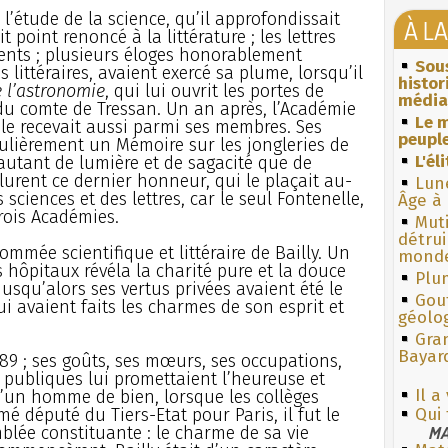
’étude de la science, qu’il approfondissait
À L
t point renoncé à la littérature ; les lettres
ents ; plusieurs éloges honorablement
Sous
littéraires, avaient exercé sa plume, lorsqu’il
histo
e l’astronomie
, qui lui ouvrit les portes de
média
 du comte de Tressan. Un an après, l’Académie
Le m
s le recevait aussi parmi ses membres. Ses
peuple
iculièrement un Mémoire sur les jongleries de
L'él
utant de lumière et de sagacité que de
lurent ce dernier honneur, qui le plaçait au-
Lun
sciences et des lettres, car le seul Fontenelle,
Âge à 
rois Académies.
Muti
détrui
ommée scientifique et littéraire de Bailly. Un
monde
 hôpitaux révéla la charité pure et la douce
Plum
jusqu’alors ses vertus privées avaient été le
Gouf
i avaient faits les charmes de son esprit et
géolo
Gra
Bayar
1789 ; ses goûts, ses mœurs, ses occupations,
on publiques lui promettaient l’heureuse et
Il a
 d’un homme de bien, lorsque les collèges
 député du Tiers-Etat pour Paris, il fut le
Qui
blée constituante : le charme de sa vie
MA