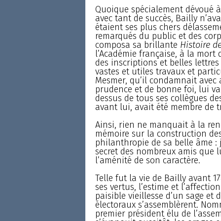
Quoique spécialement dévoué à l
avec tant de succès, Bailly n’avai
étaient ses plus chers délassem
remarqués du public et des corps 
composa sa brillante
Histoire d
l’Académie française, à la mort
des inscriptions et belles lettre
vastes et utiles travaux et part
Mesmer, qu’il condamnait avec a
prudence et de bonne foi, lui va
dessus de tous ses collègues des 
avant lui, avait été membre de t
Ainsi, rien ne manquait à la ren
mémoire sur la construction des
philanthropie de sa belle âme : 
secret des nombreux amis que lu
l’aménité de son caractère.
Telle fut la vie de Bailly avant 
ses vertus, l’estime et l’affecti
paisible vieillesse d’un sage et
électoraux s’assemblèrent. Nommé
premier président élu de l’assem