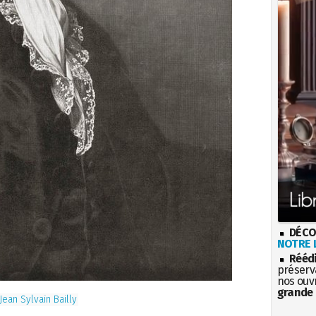
DÉCO
NOTRE L
Rééd
préserva
nos ouv
grande 
Jean Sylvain Bailly