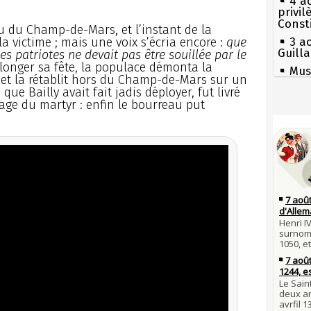
4 a
privi
Const
eu du Champ-de-Mars, et l’instant de la
la victime ; mais une voix s’écria encore :
que
3 a
Guill
es patriotes ne devait pas être souillée par le
olonger sa fête, la populace démonta la
Mus
, et la rétablit hors du Champ-de-Mars sur un
réouv
ue Bailly avait fait jadis déployer, fut livré
2 a
age du martyr : enfin le bourreau put
nommé
Séc
canicu
1er 
poign
27 
Cléme
Ravail
31 j
Pie
les m
mous
en fo
Qui
30 j
Tout
Poula
atten
Poula
Fran
29 j
mort 
la pr
Lan
son é
28 j
Robes
Gaulo
compl
Bie