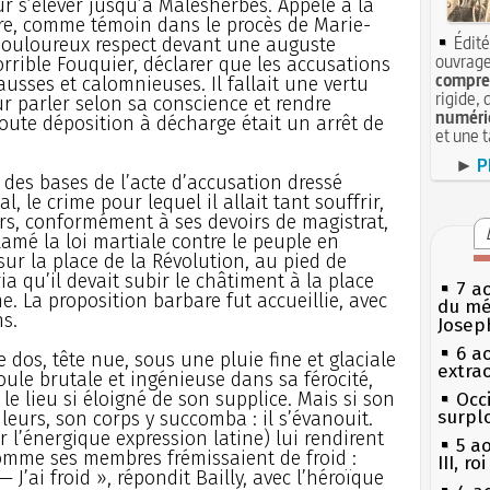
our s’élever jusqu’à Malesherbes. Appelé à la
ire, comme témoin dans le procès de Marie-
Édité
n douloureux respect devant une auguste
ouvrage
horrible Fouquier, déclarer que les accusations
compren
ausses et calomnieuses. Il fallait une vertu
rigide, 
 parler selon sa conscience et rendre
numéri
oute déposition à décharge était un arrêt de
et une 
►
P
 des bases de l’acte d’accusation dressé
l, le crime pour lequel il allait tant souffrir,
rs, conformément à ses devoirs de magistrat,
amé la loi martiale contre le peuple en
é sur la place de la Révolution, au pied de
ia qu’il devait subir le châtiment à la place
7 a
. La proposition barbare fut accueillie, avec
du mé
s.
Josep
6 a
le dos, tête nue, sous une pluie fine et glaciale
extrao
ule brutale et ingénieuse dans sa férocité,
le lieu si éloigné de son supplice. Mais si son
Occi
surpl
leurs, son corps y succomba : il s’évanouit.
 l’énergique expression latine) lui rendirent
5 a
comme ses membres frémissaient de froid :
III, r
— J’ai froid », répondit Bailly, avec l’héroïque