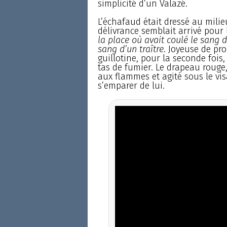
simplicité d’un Valazé.
L’échafaud était dressé au mili
délivrance semblait arrivé pour 
la place où avait coulé le sang d
sang d’un traître
. Joyeuse de pr
guillotine, pour la seconde fois
tas de fumier. Le drapeau rouge, q
aux flammes et agité sous le vis
s’emparer de lui.