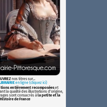
UVREZ
nos titres sur...
IBRAIRIE
en ligne (cliquez ici)
itions entièrement recomposées
et
nt la qualité des illustrations d'origine,
rages sont consacrés à
la petite et la
Histoire de France