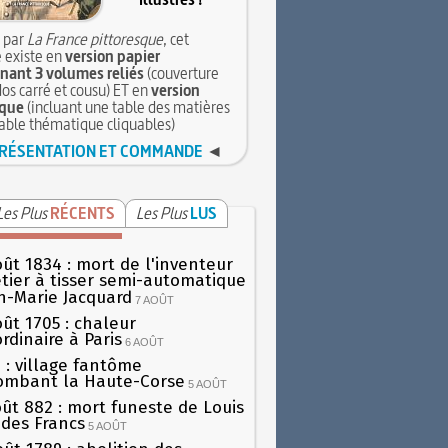
 par
La France pittoresque
, cet
 existe en
version papier
ant 3 volumes reliés
(couverture
dos carré et cousu) ET en
version
que
(incluant une table des matières
table thématique cliquables)
RÉSENTATION ET COMMANDE
◄
Les Plus
RÉCENTS
Les Plus
LUS
oût 1834 : mort de l'inventeur
tier à tisser semi-automatique
h-Marie Jacquard
7 AOÛT
oût 1705 : chaleur
rdinaire à Paris
6 AOÛT
 : village fantôme
ombant la Haute-Corse
5 AOÛT
oût 882 : mort funeste de Louis
oi des Francs
5 AOÛT