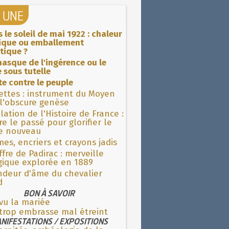
A UNE
 le soleil de mai 1922 : chaleur
rique ou emballement
tique ?
asque de l'ingérence ou le
 sous tutelle
ite contre le peuple
ettes : instrument du Moyen
l'obscure genèse
lation de l'Histoire de France :
re le passé pour glorifier le
 nouveau
es, encriers et crayons jadis
fre de Padirac : merveille
gique explorée en 1889
ndeur d'âme du chevalier
d
BON À SAVOIR
 vu la mariée
 trop embrasse mal étreint
NIFESTATIONS / EXPOSITIONS