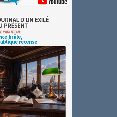
OURNAL D'UN EXILÉ
U PRÉSENT
E PARUTION :
nce brûle,
publique recense