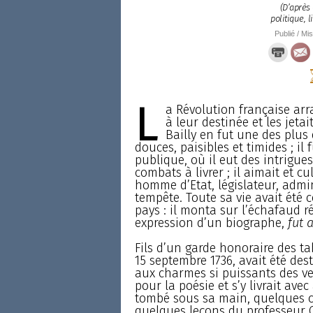
(D’après
politique, 
Publié / Mis
L
a Révolution française arr
à leur destinée et les jetai
Bailly en fut une des plus
douces, paisibles et timides ; il 
publique, où il eut des intrigues
combats à livrer ; il aimait et cult
homme d’Etat, législateur, admin
tempête. Toute sa vie avait été
pays : il monta sur l’échafaud r
expression d’un biographe,
fut 
Fils d’un garde honoraire des tab
15 septembre 1736, avait été des
aux charmes si puissants des ver
pour la poésie et s’y livrait ave
tombé sous sa main, quelques co
quelques leçons du professeur Cla