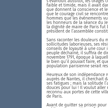
s’évanouit aussitôt, les orages 
faible et timide, mais il avait d
que donnent la conscience et le
que le courage civil se rencontr
hommes que les événements vulg
les honneurs de la séance du Je
la dignité de maire de Paris fu
président de l’assemblée consti
Sans raconter les douleurs du ma
sollicitudes laborieuses, ses rés
conseils de loyauté à une cour 
peuple déchaîné, il suffira de d
novembre 1791, époque à laquelle
le bien qu’il pouvait faire, et que
population parisienne serait res
Heureux de son indépendance re
auprès de Nantes, il cherchait da
ses fatigues ; mais la solitude l’a
douces pour lui ! Il voulut alle
reconnu aux portes de cette ville
de Paris.
Avant de quitter sa prison pour 