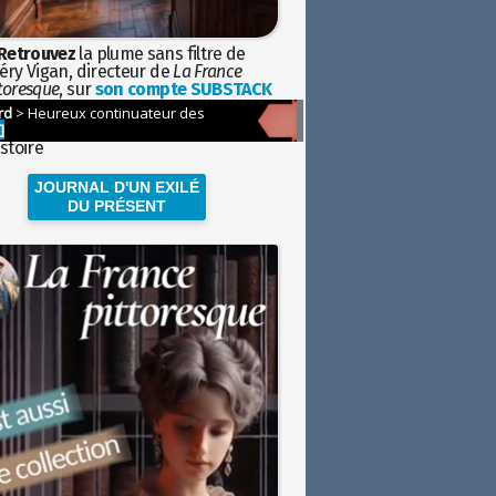
Retrouvez
la plume sans filtre de
éry Vigan, directeur de
La France
toresque
, sur
son compte SUBSTACK
l s'attarde sur l'
actualité politique et
ciétale
avec la hauteur de vue de
istoire
JOURNAL D'UN EXILÉ
DU PRÉSENT