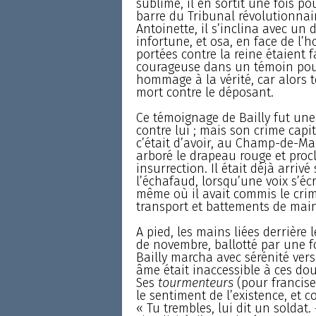
sublime, il en sortit une fois p
barre du Tribunal révolutionna
Antoinette, il s’inclina avec u
infortune, et osa, en face de l’
portées contre la reine étaient f
courageuse dans un témoin pour
hommage à la vérité, car alors t
mort contre le déposant.
Ce témoignage de Bailly fut une
contre lui ; mais son crime capita
c’était d’avoir, au Champ-de-Ma
arboré le drapeau rouge et procl
insurrection. Il était déjà arriv
l’échafaud, lorsqu’une voix s’écr
même où il avait commis le crime
transport et battements de main
A pied, les mains liées derrière 
de novembre, ballotté par une fo
Bailly marcha avec sérénité vers 
âme était inaccessible à ces dou
Ses
tourmenteurs
(pour franciser
le sentiment de l’existence, et 
« Tu trembles, lui dit un soldat. 