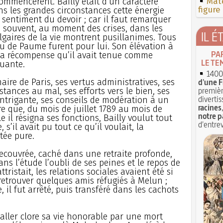
commencèrent. Bailly était d’un caractère
Mate
figure
ans les grandes circonstances cette énergie
 sentiment du devoir ; car il faut remarquer
e souvent, au moment des crises, dans les
IL É
aires de la vie montrent pusillanimes. Tous
u de Paume furent pour lui. Son élévation à
PA
t la récompense qu’il avait tenue comme
LE TE
tuante.
1400 
ire de Paris, ses vertus administratives, ses
d'une F
premièr
istances au mal, ses efforts vers le bien, ses
divertis
intrigante, ses conseils de modération à un
racines
ire que, du mois de juillet 1789 au mois de
notre p
 il résigna ses fonctions, Bailly voulut tout
d'entrev
, s’il avait pu tout ce qu’il voulait, la
tée pure.
couvrée, caché dans une retraite profonde,
ns l’étude l’oubli de ses peines et le repos de
ttristait, les relations sociales avaient été si
r retrouver quelques amis réfugiés à Melun ;
, il fut arrêté, puis transféré dans les cachots
aller clore sa vie honorable par une mort