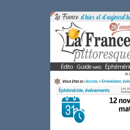
Édito
Guide
Éphéméri
web
12 
Vous êtes ici :
Accueil
>
Éphéméride, évé
Éphéméride, événements
Les é
événem
12 nov
mat