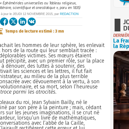
 « Éphémérides universelles ou Tableau religieux,
littéraire, scientifique et anecdotique », paru en 1835)
 à jour le
JEUDI
12 NOVEMBRE 2015
, par
REDACTION
J
D
Temps de lecture estimé : 3 mn
DERNIÈR
La Fra
achait les hommes de leur sphère, les enlevait
la Ré
t hors de la route qui leur semblait tracée :
 déplorables victimes. Ses mœurs étaient
fut précipité, avec un premier rôle, sur la place
 à dénouer, des luttes à soutenir, des
ivait les sciences et les lettres, il fut fait
istrateur, au milieu de la plus terrible
 consacrée avec dévouement à la vertu, à son
évolutionnaire, et sa mort, selon l’heureuse
atroce parmi les atrocités
.
leaux du roi, Jean Sylvain Bailly, né le
tiné par son père à la peinture ; mais, cédant
s sur les jeunes imaginations, il se crut né
c ardeur, lorsqu’un livre de mathématiques,
nversations avec l’abbé de la Caille,
irault rectifièrent cette erreur et lui