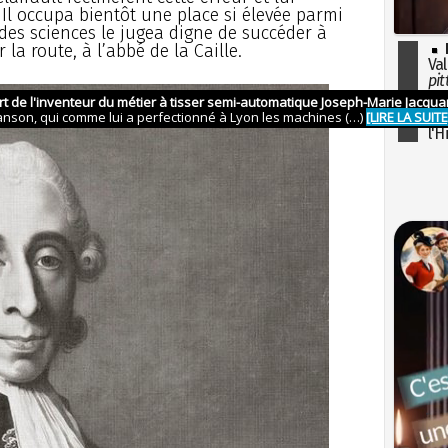
. Il occupa bientôt une place si élevée parmi
des sciences le jugea digne de succéder à
 la route, à l’abbé de la Caille.
Val
pit
I
so
l'H