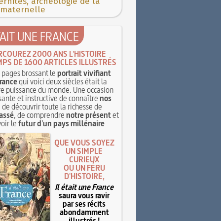
rnités, archéologie de la
 maternelle
TAIT UNE FRANCE
RCOUREZ 2000 ANS L'HISTOIRE
MPS DE 1600 ARTICLES ILLUSTRÉS
pages brossant le
portrait vivifiant
rance
qui voici deux siècles était la
e puissance du monde. Une occasion
sante et instructive de connaître
nos
, de découvrir toute la richesse de
assé
, de comprendre
notre présent
et
oir le
futur d'un pays millénaire
QUE VOUS SOYEZ
UN SIMPLE
CURIEUX
OU UN FÉRU
D'HISTOIRE,
Il était une France
saura vous ravir
par ses récits
abondamment
illustrés !