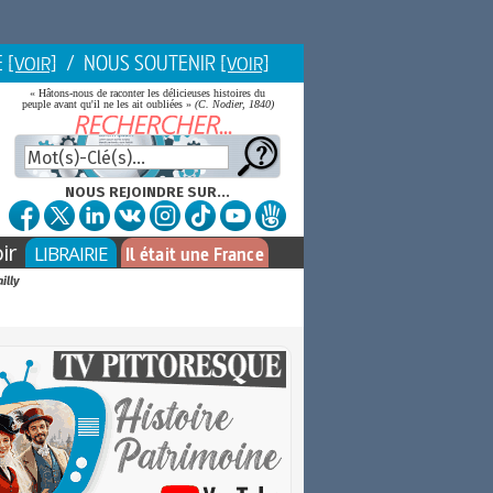
E
/ NOUS SOUTENIR
[VOIR]
[VOIR]
« Hâtons-nous de raconter les délicieuses histoires du
peuple avant qu'il ne les ait oubliées »
(C. Nodier, 1840)
NOUS REJOINDRE SUR...
ir
LIBRAIRIE
Il était une France
illy