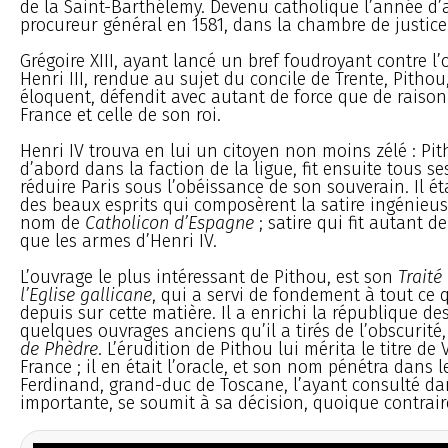
de la Saint-Barthélemy. Devenu catholique l’année d’apr
procureur général en 1581, dans la chambre de justic
Grégoire XIII, ayant lancé un bref foudroyant contre 
Henri III, rendue au sujet du concile de Trente, Pith
éloquent, défendit avec autant de force que de raison
France et celle de son roi.
Henri IV trouva en lui un citoyen non moins zélé : Pit
d’abord dans la faction de la ligue, fit ensuite tous se
réduire Paris sous l’obéissance de son souverain. Il éta
des beaux esprits qui composèrent la satire ingénieu
nom de
Catholicon d’Espagne
; satire qui fit autant d
que les armes d’Henri IV.
L’ouvrage le plus intéressant de Pithou, est son
Traité
l’Eglise gallicane
, qui a servi de fondement à tout ce q
depuis sur cette matière. Il a enrichi la république des
quelques ouvrages anciens qu’il a tirés de l’obscurité,
de Phèdre
. L’érudition de Pithou lui mérita le titre de
France ; il en était l’oracle, et son nom pénétra dans l
Ferdinand, grand-duc de Toscane, l’ayant consulté da
importante, se soumit à sa décision, quoique contraire