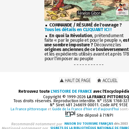
COMMANDE / RÉSUMÉ de l'ouvrage ?
Tous les détails en CLIQUANT ICI !
En quoi la Révolution
, prétendument
faite « par le peuple et pour le peuple »,
es
une sombre imposture ?
Découvrez les
origines anciennes de ce bouleversement
et les expédients utilisés avant et après 17
pour l'imposer au peuple
- - - - - - - - - - -
Retrouvez toute
L'HISTOIRE DE FRANCE
avec l'Encyclopédi
Copyright © 1999-2026
LA FRANCE PITTORES
Tous droits réservés. Reproduction interdite. N° ISSN 1768-32
N° Siret 481 246619 00011. Code APE 913E
La France pittoresque
et
Guide de la France d'hier et d'aujourd'hui
sont 
Site déposé à l'INPI
Recommandé notamment par
MAISON DU TOURISME FRANÇAIS
dès 2003
Mentionné notamment par
SIGNETS DE LA BIBLIOTHÈQUE NATIONALE DE FRAN