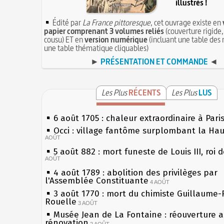
illustrés !
Édité par
La France pittoresque
, cet ouvrage existe en
papier comprenant 3 volumes reliés
(couverture rigide,
cousu) ET en
version numérique
(incluant une table des 
une table thématique cliquables)
►
PRÉSENTATION ET COMMANDE
◄
Les Plus
RÉCENTS
Les Plus
LUS
6 août 1705 : chaleur extraordinaire à Pari
Occi : village fantôme surplombant la Ha
AOÛT
5 août 882 : mort funeste de Louis III, roi 
AOÛT
4 août 1789 : abolition des privilèges par
l'Assemblée Constituante
4 AOÛT
3 août 1770 : mort du chimiste Guillaume-
Rouelle
3 AOÛT
Musée Jean de La Fontaine : réouverture 
rénovation
2 AOÛT