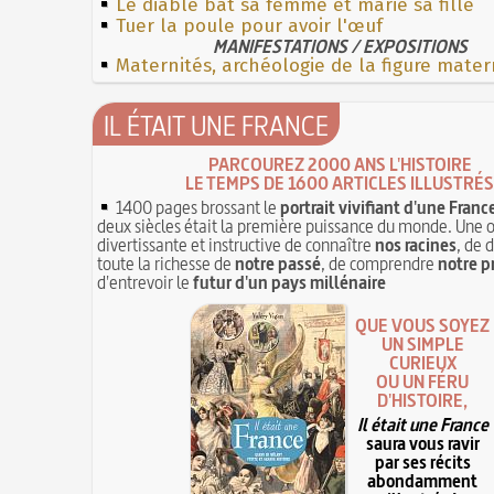
Le diable bat sa femme et marie sa fille
Tuer la poule pour avoir l'œuf
MANIFESTATIONS / EXPOSITIONS
Maternités, archéologie de la figure mater
IL ÉTAIT UNE FRANCE
PARCOUREZ 2000 ANS L'HISTOIRE
LE TEMPS DE 1600 ARTICLES ILLUSTRÉS
1400 pages brossant le
portrait vivifiant d'une Franc
deux siècles était la première puissance du monde. Une 
divertissante et instructive de connaître
nos racines
, de 
toute la richesse de
notre passé
, de comprendre
notre p
d'entrevoir le
futur d'un pays millénaire
QUE VOUS SOYEZ
UN SIMPLE
CURIEUX
OU UN FÉRU
D'HISTOIRE,
Il était une France
saura vous ravir
par ses récits
abondamment