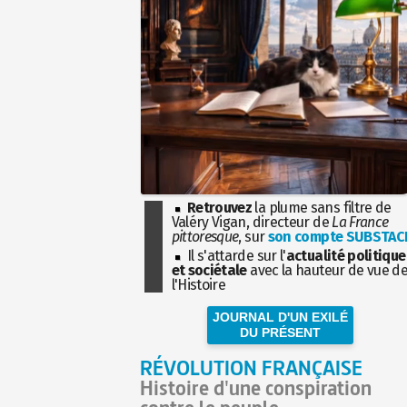
Retrouvez
la plume sans filtre de
Valéry Vigan, directeur de
La France
pittoresque
, sur
son compte SUBSTAC
Il s'attarde sur l'
actualité politique
et sociétale
avec la hauteur de vue d
l'Histoire
JOURNAL D'UN EXILÉ
DU PRÉSENT
RÉVOLUTION FRANÇAISE
Histoire d'une conspiration