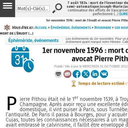
7 août 1834 : mort de l'inventeur du
semi-automatique Joseph-Marie Ja
continuateur des efforts de Vaucanson
perfectionné (…)
[LIRE
1er novembre 1596 : mort de l’érudit et avocat Pierre Pith
Vous êtes ici :
Accueil
>
Éphéméride, événements
>
Novembre
>
1er nov
mort de l’érudit (…)
Éphéméride, événements
Les événements du 1er novembre. Pour un j
événement ayant marqué notre Histoire. Cale
1er novembre 1596 : mort de
avocat Pierre Pit
Publié / Mis à jour le
MERCREDI
31 OCTOBRE 2012
Temps de lecture estimé :
P
er
ierre Pithou était né le 1
novembre 1539, à Tro
Champagne. Après avoir reçu une excellente éd
domestique, il vint puiser à Paris, sous Turnèbe
l’antiquité. De Paris il passa à Bourges, pour y acquéri
Cujas, toutes les connaissances nécessaires à un mag
avait embrassé le calvinisme, il faillit être enveloppé