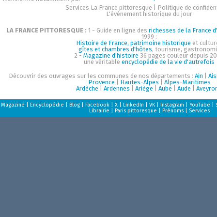
Services La France pittoresque
|
Politique de confident
L'événement historique du jour
LA FRANCE PITTORESQUE :
1 - Guide en ligne des
richesses de la France d'
1999 :
Histoire de France, patrimoine historique
et cultur
gîtes et chambres d'hôtes
, tourisme, gastronom
2 -
Magazine d'histoire
36 pages couleur depuis 20
une véritable
encyclopédie de la vie d'autrefois
Découvrir des ouvrages sur les communes de nos départements :
Ain
|
Ai
Provence
|
Hautes-Alpes
|
Alpes-Maritimes
Ardèche
|
Ardennes
|
Ariège
|
Aube
|
Aude
|
Aveyro
Magazine
|
Encyclopédie
|
Blog
|
Facebook
|
X
|
LinkedIn
|
VK
|
Instagram
|
YouTube
|
Librairie
|
Paris pittoresque
|
Prénoms
|
Services