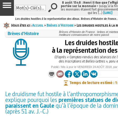
8 août 1548 : Henri II fixe que l’effig
portée sur la monnaie
> Jusqu’à la fin
les monnaies étaient fort grossièrement 
qui les (…)
[LIRE]
Les druides hostiles à la représentation des dieux. Brèves d'Histoire de France.
Vous êtes ici :
Accueil
>
Brèves d’Histoire
> Les druides hostiles à la 
Brèves d’Histoire
Brèves d’Histoire de France : bribes et miettes
meilleure connaissance de notre passé
Les druides hostil
à la représentation des
(D’après « Comptes-rendus des séances de 
des Inscriptions et Belles-Lettres », paru 
Publié / Mis à jour le
VENDREDI
24 AOÛT 2018
, pa
Temps de lecture estimé : 1
Le druidisme fut hostile à l’anthropomorphisme
explique pourquoi les
premières statues de di
paraissent en Gaule
qu’à l’époque de la domi
(après 51 av. J.-C.)