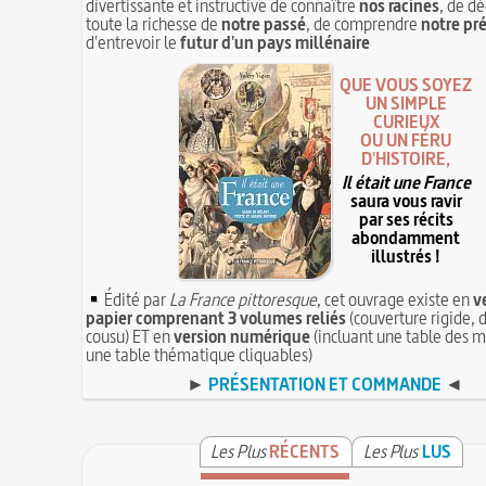
divertissante et instructive de connaître
nos racines
, de dé
toute la richesse de
notre passé
, de comprendre
notre pr
d'entrevoir le
futur d'un pays millénaire
QUE VOUS SOYEZ
UN SIMPLE
CURIEUX
OU UN FÉRU
D'HISTOIRE,
Il était une France
saura vous ravir
par ses récits
abondamment
illustrés !
Édité par
La France pittoresque
, cet ouvrage existe en
v
papier comprenant 3 volumes reliés
(couverture rigide, d
cousu) ET en
version numérique
(incluant une table des m
une table thématique cliquables)
►
PRÉSENTATION ET COMMANDE
◄
Les Plus
RÉCENTS
Les Plus
LUS