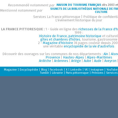
Recommandé notamment par
MAISON DU TOURISME FRANÇAIS
dès 2003 e
SIGNETS DE LA BIBLIOTHÈQUE NATIONALE DE FR
Mentionné notamment par
CULTURE
Services La France pittoresque
|
Politique de confidenti
L'événement historique du jour
LA FRANCE PITTORESQUE :
1 - Guide en ligne des
richesses de la France d'h
1999 :
Histoire de France, patrimoine historique
et culturel
gîtes et chambres d'hôtes
, tourisme, gastronomie
2 -
Magazine d'histoire
36 pages couleur depuis 200
une véritable
encyclopédie de la vie d'autrefois
Découvrir des ouvrages sur les communes de nos départements :
Ain
|
Aisn
Provence
|
Hautes-Alpes
|
Alpes-Maritimes
Ardèche
|
Ardennes
|
Ariège
|
Aube
|
Aude
|
Aveyron
Magazine
|
Encyclopédie
|
Blog
|
Facebook
|
X
|
LinkedIn
|
VK
|
Instagram
|
YouTube
Tumblr
|
Librairie
|
Paris pittoresque
|
Prénoms
|
Services