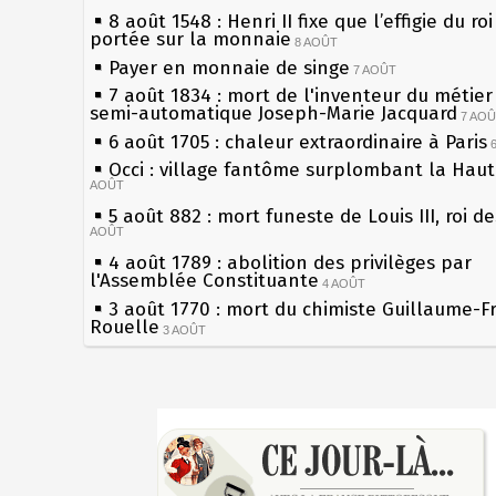
8 août 1548 : Henri II fixe que l’effigie du ro
portée sur la monnaie
8 AOÛT
Payer en monnaie de singe
7 AOÛT
7 août 1834 : mort de l'inventeur du métier 
semi-automatique Joseph-Marie Jacquard
7 AO
6 août 1705 : chaleur extraordinaire à Paris
Occi : village fantôme surplombant la Hau
AOÛT
5 août 882 : mort funeste de Louis III, roi d
AOÛT
4 août 1789 : abolition des privilèges par
l'Assemblée Constituante
4 AOÛT
3 août 1770 : mort du chimiste Guillaume-F
Rouelle
3 AOÛT
Musée Jean de La Fontaine : réouverture a
rénovation
2 AOÛT
2 août 1802 : Bonaparte est nommé consul 
Sécheresses (Grandes), étés caniculaires à 
AOÛT
les siècles
1er août 1589 : Henri III est poignardé à Sa
27 mai 1610 : supplice de François Ravaillac
par Jacques Clément, moine jacobin
du roi Henri IV
1ER AOÛT
31 juillet 1899 : décret instaurant les moug