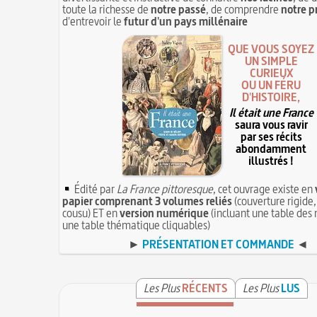
toute la richesse de
notre passé
, de comprendre
notre p
d'entrevoir le
futur d'un pays millénaire
QUE VOUS SOYEZ
UN SIMPLE
CURIEUX
OU UN FÉRU
D'HISTOIRE,
Il était une France
saura vous ravir
par ses récits
abondamment
illustrés !
Édité par
La France pittoresque
, cet ouvrage existe en
papier comprenant 3 volumes reliés
(couverture rigide,
cousu) ET en
version numérique
(incluant une table des 
une table thématique cliquables)
►
PRÉSENTATION ET COMMANDE
◄
Les Plus
RÉCENTS
Les Plus
LUS