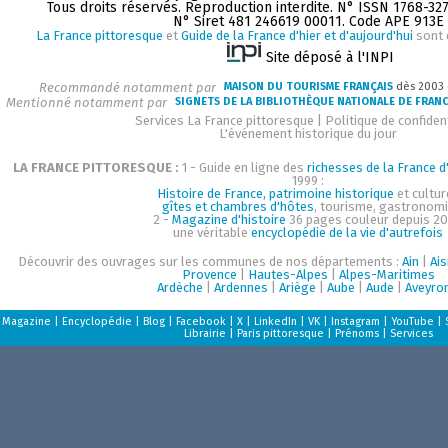
Tous droits réservés. Reproduction interdite. N° ISSN 1768-32
N° Siret 481 246619 00011. Code APE 913E
La France pittoresque
et
Guide de la France d'hier et d'aujourd'hui
sont 
Site déposé à l'INPI
Recommandé notamment par
MAISON DU TOURISME FRANÇAIS
dès 2003
Mentionné notamment par
SIGNETS DE LA BIBLIOTHÈQUE NATIONALE DE FRAN
Services La France pittoresque
|
Politique de confident
L'événement historique du jour
LA FRANCE PITTORESQUE :
1 - Guide en ligne des
richesses de la France d'
1999 :
Histoire de France, patrimoine historique
et cultur
gîtes et chambres d'hôtes
, tourisme, gastronom
2 -
Magazine d'histoire
36 pages couleur depuis 20
une véritable
encyclopédie de la vie d'autrefois
Découvrir des ouvrages sur les communes de nos départements :
Ain
|
Ai
Provence
|
Hautes-Alpes
|
Alpes-Maritimes
Ardèche
|
Ardennes
|
Ariège
|
Aube
|
Aude
|
Aveyro
Magazine
|
Encyclopédie
|
Blog
|
Facebook
|
X
|
LinkedIn
|
VK
|
Instagram
|
YouTube
|
Librairie
|
Paris pittoresque
|
Prénoms
|
Services