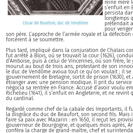
reine mère le
s’enfuit en 
persista dan
longtemps qu
prétendait a
César de Bourbon, duc de Vendôme
pour venger 
son père. L’approche de l’armée royale et la défection 
forcèrent à se soumettre.
Plus tard, impliqué dans la conjuration de Chalais cont
fut arrêté à Blois, où se trouvait la cour (1626), cond
d’Amboise, puis à celui de Vincennes, où son frère, le
mourut au bout de trois ans, protestant de son innoc
le duc de Vendôme avoua tout ce qu’on voulait ; il se
gouvernement de Bretagne, sortit de prison (1630), et 
étranger avec une pension modique. Il prit du service
négocia sa rentrée en France. Accusé d’avoir voulu e
Richelieu (1641), il s’enfuit en Angleterre, et ne revint
du cardinal.
Regardé comme chef de la cabale des Importants, il f
la disgrâce du duc de Beaufort, son second fils. Mais i
faire sa paix avec Mazarin : en 1650, il reçut les provi
gouverneur de Bourgogne, et quelques mois après, An
conféra la charge de grand-maître, chef et surintenda