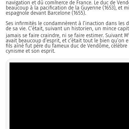
navigation et du commerce de France. Le duc de Ven
beaucoup à la pacification de la Guyenne (1653), et mit
espagnole devant Barcelone (1655).
Ses infirmités le condamnèrent à l’inaction dans les 
de sa vie. C’était, suivant un historien, un mince capi
jamais se faire craindre, ni se faire estimer. Suivant M
avait beaucoup d’esprit, et c’était tout le bien qu’on 
fils aîné fut père du fameux duc de Vendôme, célèbre 
cynisme et son esprit.