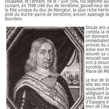
coupable, et l’enfant, né le 7 juin 1594, fut légitimé a
suivant, en 1598 créé duc de Vendôme, gouverneur de 
la fille unique du duc de Mercœur, la plus riche hérit
doté du duché-pairie de Vendôme, ancien apanage d
Bourbon.
Douze ans a
combla la m
en donnant r
immédiateme
princes du s
avisa aux m
assurer sa c
mourait sans
vint à mourir
succéda, so
Marie de Mé
Le duc de V
tête des mé
voulurent t
alléguant q
Louis XIII a
d’Espagne ét
bien de l’ét