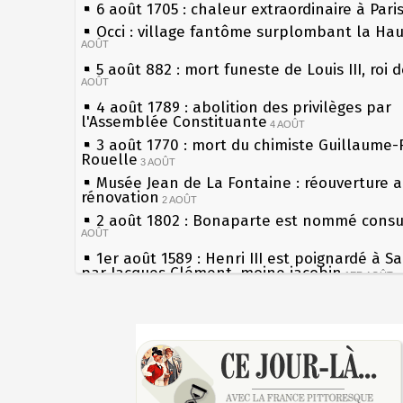
6 août 1705 : chaleur extraordinaire à Pari
Occi : village fantôme surplombant la Ha
AOÛT
5 août 882 : mort funeste de Louis III, roi 
AOÛT
4 août 1789 : abolition des privilèges par
l'Assemblée Constituante
4 AOÛT
3 août 1770 : mort du chimiste Guillaume-
Rouelle
3 AOÛT
Musée Jean de La Fontaine : réouverture 
rénovation
2 AOÛT
2 août 1802 : Bonaparte est nommé consul
AOÛT
1er août 1589 : Henri III est poignardé à S
par Jacques Clément, moine jacobin
1ER AOÛT
31 juillet 1899 : décret instaurant les mou
boîtes aux lettres en fonte de Léon Mougeo
Sécheresses (Grandes), étés caniculaires à
30 juillet 1918 : mort d'Auguste Poulain, f
les siècles
Chocolat Poulain
30 JUILLET
27 mai 1610 : supplice de François Ravailla
29 juillet 1881 : loi sur la liberté de la pre
du roi Henri IV
28 juillet 1794 : supplice de Robespierre e
Pierre qui roule n'amasse pas mousse