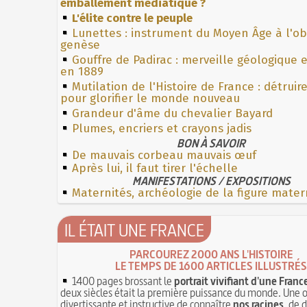
emballement médiatique ?
L'élite contre le peuple
Lunettes : instrument du Moyen Âge à l'o
genèse
Gouffre de Padirac : merveille géologique 
en 1889
Mutilation de l'Histoire de France : détruir
pour glorifier le monde nouveau
Grandeur d'âme du chevalier Bayard
Plumes, encriers et crayons jadis
BON À SAVOIR
De mauvais corbeau mauvais œuf
Après lui, il faut tirer l'échelle
MANIFESTATIONS / EXPOSITIONS
Maternités, archéologie de la figure mater
IL ÉTAIT UNE FRANCE
PARCOUREZ 2000 ANS L'HISTOIRE
LE TEMPS DE 1600 ARTICLES ILLUSTRÉS
1400 pages brossant le
portrait vivifiant d'une Franc
deux siècles était la première puissance du monde. Une 
divertissante et instructive de connaître
nos racines
, de 