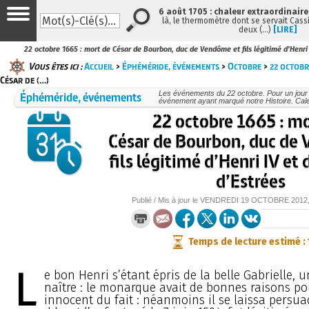
6 août 1705 : chaleur extraordinaire
là, le thermomètre dont se servait Cass
deux (…)
[LIRE]
22 octobre 1665 : mort de César de Bourbon, duc de Vendôme et fils légitimé d’Henri 
Vous êtes ici :
Accueil
>
Éphéméride, événements
>
Octobre
>
22 octobr
César de (…)
Éphéméride, événements
Les événements du 22 octobre. Pour un jou
événement ayant marqué notre Histoire. Cale
22 octobre 1665 : m
César de Bourbon, duc de
fils légitimé d’Henri IV et 
d’Estrées
Publié / Mis à jour le
VENDREDI
19 OCTOBRE 2012
Temps de lecture estimé :
L
e bon Henri s’étant épris de la belle Gabrielle, u
naître : le monarque avait de bonnes raisons pou
innocent du fait : néanmoins il se laissa persuad