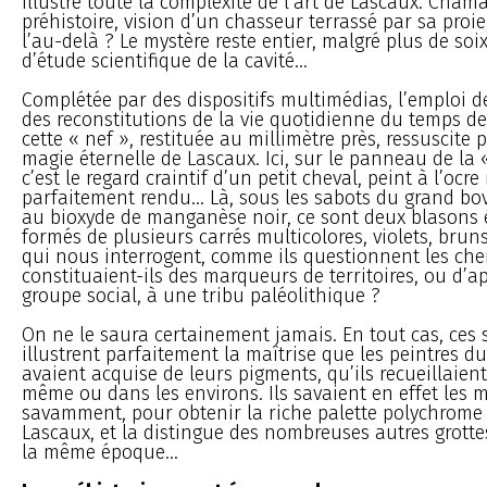
illustre toute la complexité de l’art de Lascaux. Cham
préhistoire, vision d’un chasseur terrassé par sa proi
l’au-delà ? Le mystère reste entier, malgré plus de so
d’étude scientifique de la cavité...
Complétée par des dispositifs multimédias, l’emploi d
des reconstitutions de la vie quotidienne du temps de 
cette « nef », restituée au millimètre près, ressuscite p
magie éternelle de Lascaux. Ici, sur le panneau de la 
c’est le regard craintif d’un petit cheval, peint à l’ocre
parfaitement rendu... Là, sous les sabots du grand bov
au bioxyde de manganèse noir, ce sont deux blasons 
formés de plusieurs carrés multicolores, violets, bruns
qui nous interrogent, comme ils questionnent les che
constituaient-ils des marqueurs de territoires, ou d’
groupe social, à une tribu paléolithique ?
On ne le saura certainement jamais. En tout cas, ces 
illustrent parfaitement la maîtrise que les peintres d
avaient acquise de leurs pigments, qu’ils recueillaient
même ou dans les environs. Ils savaient en effet les 
savamment, pour obtenir la riche palette polychrome 
Lascaux, et la distingue des nombreuses autres grott
la même époque...