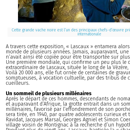
Cette grande vache noire est l’un des principaux chefs-d’œuvre pré
internationale
A travers cette exposition, « Lascaux » entamera alor
monde de plusieurs années. Jamais, auparavant, une 
n’avait ainsi été copiée pour être transportée sur plu
Une première mondiale, qui confirme un peu plus le 
extraordinaire de Lascaux, située le long de la Vézère,
Voilà 20 000 ans, elle fut ornée de centaines de gravu
somptueuses, à vocation cultuelle, par des tribus de 
cueilleurs.
Un sommeil de plusieurs millénaires
Après le départ de ces hommes, descendants de noma
et auparavant d’Afrique, la grotte entrait dans un so
millénaires, favorisé par l’effondrement de son porche
sera tirée, en 1940, par quatre adolescents curieux et 
Ravidat, Jacques Marsal, Georges Agniel et Simon Coen
village voisin de Montignac à la recherche d’un hypot
Pendant plus de vingt ans, Lascaux, baptisée la « chap