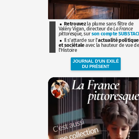
Retrouvez
la plume sans filtre de
Valéry Vigan, directeur de
La France
pittoresque
, sur
son compte SUBSTAC
Il s'attarde sur l'
actualité politique
et sociétale
avec la hauteur de vue d
l'Histoire
JOURNAL D'UN EXILÉ
DU PRÉSENT