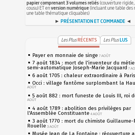
papier comprenant 3 volumes reliés
(couverture rigide,
cousu) ET en
version numérique
(incluant une table des 
une table thématique cliquables)
►
PRÉSENTATION ET COMMANDE
◄
Les Plus
RÉCENTS
Les Plus
LUS
Payer en monnaie de singe
7 AOÛT
7 août 1834 : mort de l'inventeur du métier
semi-automatique Joseph-Marie Jacquard
7 A
6 août 1705 : chaleur extraordinaire à Pari
Occi : village fantôme surplombant la Ha
AOÛT
5 août 882 : mort funeste de Louis III, roi 
AOÛT
4 août 1789 : abolition des privilèges par
l'Assemblée Constituante
4 AOÛT
3 août 1770 : mort du chimiste Guillaume-
Rouelle
3 AOÛT
Musée Jean de La Fontaine : réouverture 