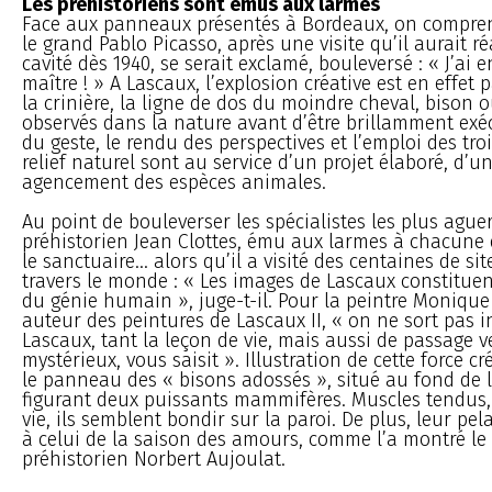
Les préhistoriens sont émus aux larmes
Face aux panneaux présentés à Bordeaux, on compre
le grand Pablo Picasso, après une visite qu’il aurait ré
cavité dès 1940, se serait exclamé, bouleversé : « J’ai
maître ! » A Lascaux, l’explosion créative est en effet p
la crinière, la ligne de dos du moindre cheval, bison 
observés dans la nature avant d’être brillamment exéc
du geste, le rendu des perspectives et l’emploi des tr
relief naturel sont au service d’un projet élaboré, d’u
agencement des espèces animales.
Au point de bouleverser les spécialistes les plus ague
préhistorien Jean Clottes, ému aux larmes à chacune d
le sanctuaire... alors qu’il a visité des centaines de si
travers le monde : « Les images de Lascaux constitue
du génie humain », juge-t-il. Pour la peintre Monique 
auteur des peintures de Lascaux II, « on ne sort pas
Lascaux, tant la leçon de vie, mais aussi de passage v
mystérieux, vous saisit ». Illustration de cette force cr
le panneau des « bisons adossés », situé au fond de l
figurant deux puissants mammifères. Muscles tendu
vie, ils semblent bondir sur la paroi. De plus, leur pe
à celui de la saison des amours, comme l’a montré le 
préhistorien Norbert Aujoulat.