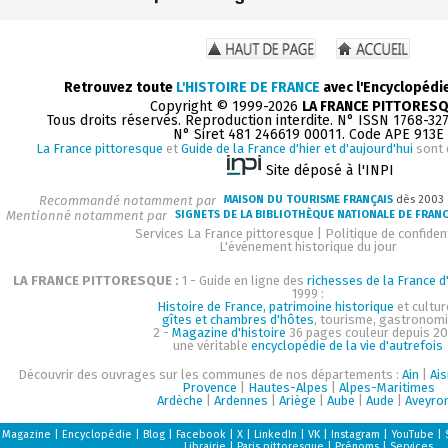
Retrouvez toute
L'HISTOIRE DE FRANCE
avec l'Encyclopédi
Copyright © 1999-2026
LA FRANCE PITTORES
Tous droits réservés. Reproduction interdite. N° ISSN 1768-32
N° Siret 481 246619 00011. Code APE 913E
La France pittoresque
et
Guide de la France d'hier et d'aujourd'hui
sont 
Site déposé à l'INPI
Recommandé notamment par
MAISON DU TOURISME FRANÇAIS
dès 2003
Mentionné notamment par
SIGNETS DE LA BIBLIOTHÈQUE NATIONALE DE FRAN
Services La France pittoresque
|
Politique de confident
L'événement historique du jour
LA FRANCE PITTORESQUE :
1 - Guide en ligne des
richesses de la France d'
1999 :
Histoire de France, patrimoine historique
et cultur
gîtes et chambres d'hôtes
, tourisme, gastronom
2 -
Magazine d'histoire
36 pages couleur depuis 20
une véritable
encyclopédie de la vie d'autrefois
Découvrir des ouvrages sur les communes de nos départements :
Ain
|
Ai
Provence
|
Hautes-Alpes
|
Alpes-Maritimes
Ardèche
|
Ardennes
|
Ariège
|
Aube
|
Aude
|
Aveyro
Magazine
|
Encyclopédie
|
Blog
|
Facebook
|
X
|
LinkedIn
|
VK
|
Instagram
|
YouTube
|
Librairie
|
Paris pittoresque
|
Prénoms
|
Services