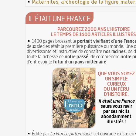
Maternités, archéologie de la figure mater
IL ÉTAIT UNE FRANCE
PARCOUREZ 2000 ANS L'HISTOIRE
LE TEMPS DE 1600 ARTICLES ILLUSTRÉS
1400 pages brossant le
portrait vivifiant d'une Franc
deux siècles était la première puissance du monde. Une 
divertissante et instructive de connaître
nos racines
, de 
toute la richesse de
notre passé
, de comprendre
notre p
d'entrevoir le
futur d'un pays millénaire
QUE VOUS SOYEZ
UN SIMPLE
CURIEUX
OU UN FÉRU
D'HISTOIRE,
Il était une France
saura vous ravir
par ses récits
abondamment
illustrés !
Édité par
La France pittoresque
, cet ouvrage existe en