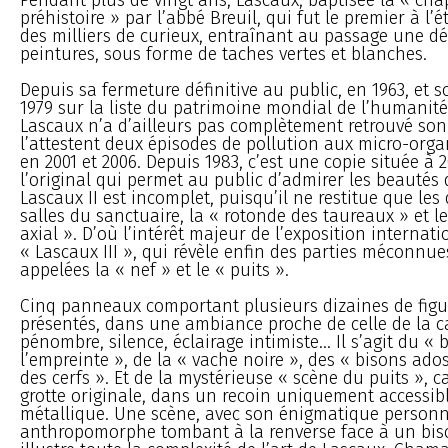
préhistoire » par l’abbé Breuil, qui fut le premier à l’ét
des milliers de curieux, entraînant au passage une d
peintures, sous forme de taches vertes et blanches.
Depuis sa fermeture définitive au public, en 1963, et s
1979 sur la liste du patrimoine mondial de l’humanité
Lascaux n’a d’ailleurs pas complètement retrouvé so
l’attestent deux épisodes de pollution aux micro-org
en 2001 et 2006. Depuis 1983, c’est une copie située à 
l’original qui permet au public d’admirer les beautés 
Lascaux II est incomplet, puisqu’il ne restitue que le
salles du sanctuaire, la « rotonde des taureaux » et le
axial ». D’où l’intérêt majeur de l’exposition internati
« Lascaux III », qui révèle enfin des parties méconnue
appelées la « nef » et le « puits ».
Cinq panneaux comportant plusieurs dizaines de figur
présentés, dans une ambiance proche de celle de la ca
pénombre, silence, éclairage intimiste... Il s’agit du « 
l’empreinte », de la « vache noire », des « bisons adoss
des cerfs ». Et de la mystérieuse « scène du puits », 
grotte originale, dans un recoin uniquement accessib
métallique. Une scène, avec son énigmatique person
anthropomorphe tombant à la renverse face à un bi