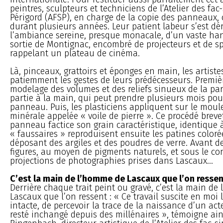
peintres, sculpteurs et techniciens de l’Atelier des fac
Périgord (AFSP), en charge de la copie des panneaux, o
durant plusieurs années. Leur patient labeur s’est dé
l’ambiance sereine, presque monacale, d’un vaste han
sortie de Montignac, encombré de projecteurs et de s
rappelant un plateau de cinéma.
Là, pinceaux, grattoirs et éponges en main, les artist
patiemment les gestes de leurs prédécesseurs. Premièr
modelage des volumes et des reliefs sinueux de la paro
partie à la main, qui peut prendre plusieurs mois pou
panneau. Puis, les plasticiens appliquent sur le mou
minérale appelée « voile de pierre ». Ce procédé brev
panneau factice son grain caractéristique, identique à 
« faussaires » reproduisent ensuite les patines coloré
déposant des argiles et des poudres de verre. Avant de
figures, au moyen de pigments naturels, et sous le co
projections de photographies prises dans Lascaux...
C’est la main de l’homme de Lascaux que l’on resse
Derrière chaque trait peint ou gravé, c’est la main d
Lascaux que l’on ressent : « Ce travail suscite en moi 
intacte, de percevoir la trace de la naissance d’un act
resté inchangé depuis des millénaires », témoigne ain