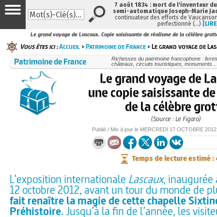
7 août 1834 : mort de l'inventeur du
semi-automatique Joseph-Marie Ja
continuateur des efforts de Vaucanson
perfectionné (…)
[LIRE
Le grand voyage de Lascaux. Copie saisissante de réalisme de la célèbre grott
Vous êtes ici :
Accueil
>
Patrimoine de France
> Le grand voyage de Las
Patrimoine de France
Richesses du patrimoine francophone : livre
châteaux, circuits touristiques, monuments...
Le grand voyage de La
une copie saisissante de
de la célèbre grot
(Source : Le Figaro)
Publié / Mis à jour le
MERCREDI
17 OCTOBRE 2012
Temps de lecture estimé :
L’exposition internationale
Lascaux
, inaugurée
12 octobre 2012, avant un tour du monde de pl
fait renaître la magie de cette chapelle Sixtin
Préhistoire
. Jusqu’à la fin de l’année, les visit