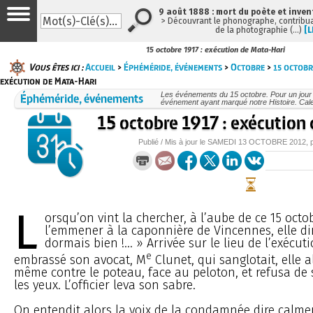
9 août 1888 : mort du poète et inven
> Découvrant le phonographe, contribuan
de la photographie (…)
[L
15 octobre 1917 : exécution de Mata-Hari
Vous êtes ici :
Accueil
>
Éphéméride, événements
>
Octobre
>
15 octobr
exécution de Mata-Hari
Éphéméride, événements
Les événements du 15 octobre. Pour un jou
événement ayant marqué notre Histoire. Cale
15 octobre 1917 : exécution
Publié / Mis à jour le
SAMEDI
13 OCTOBRE 2012
, 
L
orsqu’on vint la chercher, à l’aube de ce 15 octo
l’emmener à la caponnière de Vincennes, elle di
dormais bien !... » Arrivée sur le lieu de l’exécut
e
embrassé son avocat, M
Clunet, qui sanglotait, elle al
même contre le poteau, face au peloton, et refusa de 
les yeux. L’officier leva son sabre.
On entendit alors la voix de la condamnée dire calme