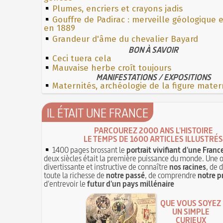
Plumes, encriers et crayons jadis
Gouffre de Padirac : merveille géologique 
en 1889
Grandeur d'âme du chevalier Bayard
BON À SAVOIR
Ceci tuera cela
Mauvaise herbe croît toujours
MANIFESTATIONS / EXPOSITIONS
Maternités, archéologie de la figure mater
IL ÉTAIT UNE FRANCE
PARCOUREZ 2000 ANS L'HISTOIRE
LE TEMPS DE 1600 ARTICLES ILLUSTRÉS
1400 pages brossant le
portrait vivifiant d'une Franc
deux siècles était la première puissance du monde. Une 
divertissante et instructive de connaître
nos racines
, de 
toute la richesse de
notre passé
, de comprendre
notre p
d'entrevoir le
futur d'un pays millénaire
QUE VOUS SOYEZ
UN SIMPLE
CURIEUX