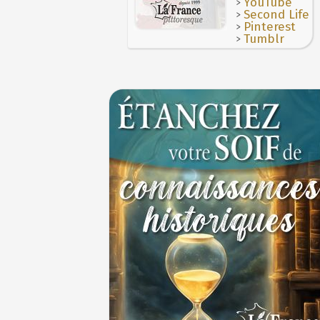
>
YouTube
>
Second Life
>
Pinterest
>
Tumblr