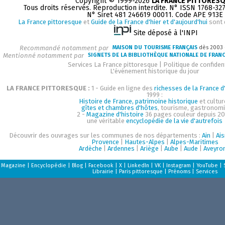
Copyright © 1999-2026
LA FRANCE PITTORES
Tous droits réservés. Reproduction interdite. N° ISSN 1768-32
N° Siret 481 246619 00011. Code APE 913E
La France pittoresque
et
Guide de la France d'hier et d'aujourd'hui
sont 
Site déposé à l'INPI
Recommandé notamment par
MAISON DU TOURISME FRANÇAIS
dès 2003
Mentionné notamment par
SIGNETS DE LA BIBLIOTHÈQUE NATIONALE DE FRAN
Services La France pittoresque
|
Politique de confident
L'événement historique du jour
LA FRANCE PITTORESQUE :
1 - Guide en ligne des
richesses de la France d'
1999 :
Histoire de France, patrimoine historique
et cultur
gîtes et chambres d'hôtes
, tourisme, gastronom
2 -
Magazine d'histoire
36 pages couleur depuis 20
une véritable
encyclopédie de la vie d'autrefois
Découvrir des ouvrages sur les communes de nos départements :
Ain
|
Ai
Provence
|
Hautes-Alpes
|
Alpes-Maritimes
Ardèche
|
Ardennes
|
Ariège
|
Aube
|
Aude
|
Aveyro
Magazine
|
Encyclopédie
|
Blog
|
Facebook
|
X
|
LinkedIn
|
VK
|
Instagram
|
YouTube
|
Librairie
|
Paris pittoresque
|
Prénoms
|
Services