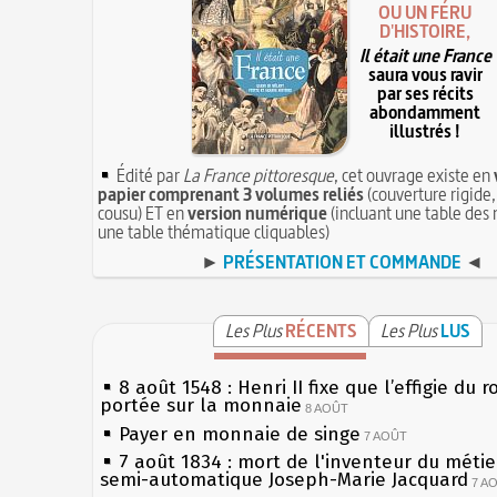
OU UN FÉRU
D'HISTOIRE,
Il était une France
saura vous ravir
par ses récits
abondamment
illustrés !
Édité par
La France pittoresque
, cet ouvrage existe en
papier comprenant 3 volumes reliés
(couverture rigide,
cousu) ET en
version numérique
(incluant une table des 
une table thématique cliquables)
►
PRÉSENTATION ET COMMANDE
◄
Les Plus
RÉCENTS
Les Plus
LUS
8 août 1548 : Henri II fixe que l’effigie du r
portée sur la monnaie
8 AOÛT
Payer en monnaie de singe
7 AOÛT
7 août 1834 : mort de l'inventeur du métier
semi-automatique Joseph-Marie Jacquard
7 A