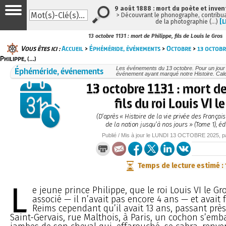
9 août 1888 : mort du poète et inven
> Découvrant le phonographe, contribuan
de la photographie (…)
[L
13 octobre 1131 : mort de Philippe, fils de Louis le Gros
Vous êtes ici :
Accueil
>
Éphéméride, événements
>
Octobre
>
13 octobr
Philippe, (…)
Éphéméride, événements
Les événements du 13 octobre. Pour un jou
événement ayant marqué notre Histoire. Cale
13 octobre 1131 : mort de
fils du roi Louis VI l
(D’après « Histoire de la vie privée des Français
de la nation jusqu’à nos jours » (Tome 1), éd
Publié / Mis à jour le
LUNDI
13 OCTOBRE 2025
, 
Temps de lecture estimé :
L
e jeune prince Philippe, que le roi Louis VI le Gr
associé — il n’avait pas encore 4 ans — et avait 
Reims cependant qu’il avait 13 ans, passant près 
Saint-Gervais, rue Malthois, à Paris, un cochon s’emb