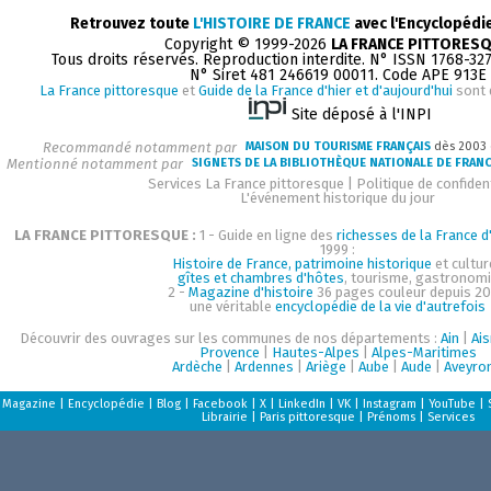
Retrouvez toute
L'HISTOIRE DE FRANCE
avec l'Encyclopédi
Copyright © 1999-2026
LA FRANCE PITTORES
Tous droits réservés. Reproduction interdite. N° ISSN 1768-32
N° Siret 481 246619 00011. Code APE 913E
La France pittoresque
et
Guide de la France d'hier et d'aujourd'hui
sont 
Site déposé à l'INPI
Recommandé notamment par
MAISON DU TOURISME FRANÇAIS
dès 2003
Mentionné notamment par
SIGNETS DE LA BIBLIOTHÈQUE NATIONALE DE FRAN
Services La France pittoresque
|
Politique de confident
L'événement historique du jour
LA FRANCE PITTORESQUE :
1 - Guide en ligne des
richesses de la France d'
1999 :
Histoire de France, patrimoine historique
et cultur
gîtes et chambres d'hôtes
, tourisme, gastronom
2 -
Magazine d'histoire
36 pages couleur depuis 20
une véritable
encyclopédie de la vie d'autrefois
Découvrir des ouvrages sur les communes de nos départements :
Ain
|
Ai
Provence
|
Hautes-Alpes
|
Alpes-Maritimes
Ardèche
|
Ardennes
|
Ariège
|
Aube
|
Aude
|
Aveyro
Magazine
|
Encyclopédie
|
Blog
|
Facebook
|
X
|
LinkedIn
|
VK
|
Instagram
|
YouTube
|
Librairie
|
Paris pittoresque
|
Prénoms
|
Services