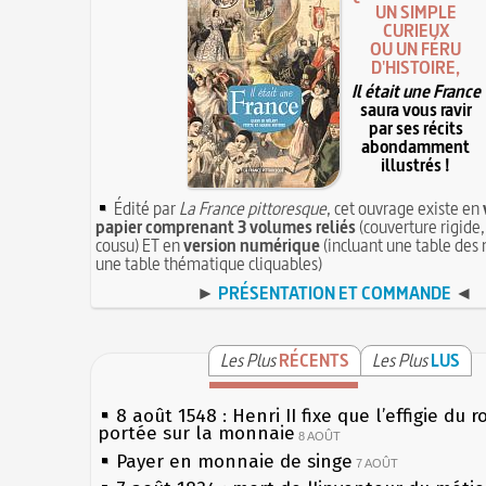
UN SIMPLE
CURIEUX
OU UN FÉRU
D'HISTOIRE,
Il était une France
saura vous ravir
par ses récits
abondamment
illustrés !
Édité par
La France pittoresque
, cet ouvrage existe en
papier comprenant 3 volumes reliés
(couverture rigide,
cousu) ET en
version numérique
(incluant une table des 
une table thématique cliquables)
►
PRÉSENTATION ET COMMANDE
◄
Les Plus
RÉCENTS
Les Plus
LUS
8 août 1548 : Henri II fixe que l’effigie du r
portée sur la monnaie
8 AOÛT
Payer en monnaie de singe
7 AOÛT