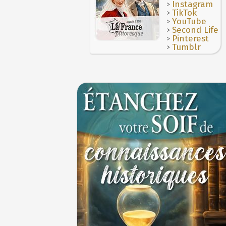
>
Instagram
>
TikTok
>
YouTube
>
Second Life
>
Pinterest
>
Tumblr