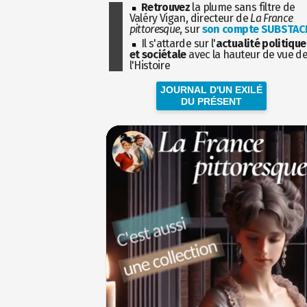
Retrouvez
la plume sans filtre de
Valéry Vigan, directeur de
La France
pittoresque
, sur
son compte SUBSTAC
Il s'attarde sur l'
actualité politique
et sociétale
avec la hauteur de vue d
l'Histoire
JOURNAL D'UN EXILÉ
DU PRÉSENT