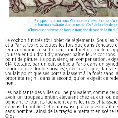
Philippe, fils du roi Louis VI, chute de cheval à cause d’un
Enluminure extraite du manuscrit n°677 de la ville de B
(Chronique anonyme en langue française datant de la fin du 
Le cochon fut très tôt l’objet de règlements. Sous les 
et à Paris, les rois, toutes les fois que dans l’enclave
leurs domaines il se trouvait une forêt qui ne leur ap
jouissaient du droit d’y envoyer paître leurs cochons. Si
point de pâture, ils pouvaient, en compensation, exige
614, Clotaire, par un édit publié à Paris dans un syno
renonça à ce double privilège, déclarant que, dans le 
voulait point que ses porcs allassent à la forêt sans 
propriétaire ; ni, dans le second, qu’on exigeât de re
nom.
Les habitants des villes qui ne pouvaient, comme ce
avoir un troupeau entier, élevaient chez eux un ou d
pendant le jour, ils lâchaient dans les rues et laissaie
dépens du public. Cette mauvaise police présentait d
sans nombre : ainsi de la tragédie mettant en scène le 
Gros.