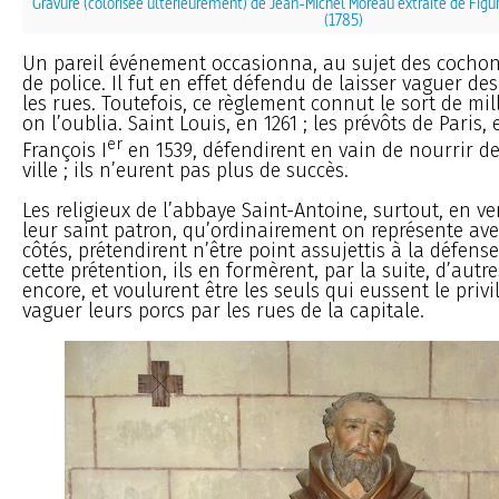
Gravure (colorisée ultérieurement) de Jean-Michel Moreau extraite de Figure
(1785)
Un pareil événement occasionna, au sujet des cochon
de police. Il fut en effet défendu de laisser vaguer d
les rues. Toutefois, ce règlement connut le sort de mil
on l’oublia. Saint Louis, en 1261 ; les prévôts de Paris, 
er
François I
en 1539, défendirent en vain de nourrir de
ville ; ils n’eurent pas plus de succès.
Les religieux de l’abbaye Saint-Antoine, surtout, en ve
leur saint patron, qu’ordinairement on représente av
côtés, prétendirent n’être point assujettis à la défens
cette prétention, ils en formèrent, par la suite, d’aut
encore, et voulurent être les seuls qui eussent le privi
vaguer leurs porcs par les rues de la capitale.