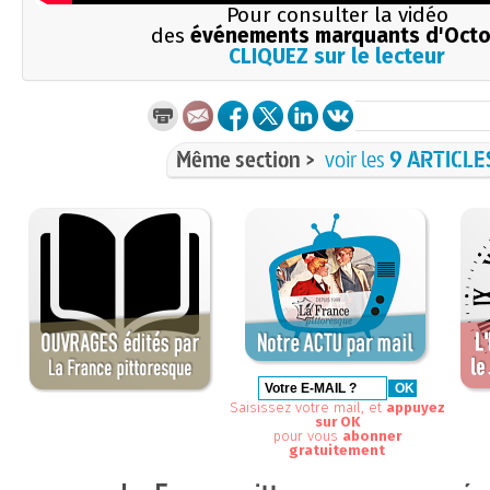
Pour consulter la vidéo
des
événements marquants d'Octo
CLIQUEZ sur le lecteur
Même section >
voir les
9 ARTICLE
Saisissez votre mail, et
appuyez
sur OK
pour vous
abonner
gratuitement