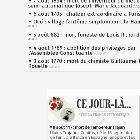
7 août 1834 : mort de l'inventeur du métier
semi-automatique Joseph-Marie Jacquard
7 A
6 août 1705 : chaleur extraordinaire à Pari
Occi : village fantôme surplombant la Ha
AOÛT
5 août 882 : mort funeste de Louis III, roi 
AOÛT
4 août 1789 : abolition des privilèges par
l'Assemblée Constituante
4 AOÛT
3 août 1770 : mort du chimiste Guillaume-
Rouelle
3 AOÛT
Musée Jean de La Fontaine : réouverture 
rénovation
2 AOÛT
2 août 1802 : Bonaparte est nommé consul
Sécheresses (Grandes), étés caniculaires à
AOÛT
les siècles
1er août 1589 : Henri III est poignardé à S
27 mai 1610 : supplice de François Ravailla
par Jacques Clément, moine jacobin
du roi Henri IV
1ER AOÛT
31 juillet 1899 : décret instaurant les mou
Pierre qui roule n'amasse pas mousse
boîtes aux lettres en fonte de Léon Mougeo
Qui aime bien châtie bien
30 juillet 1918 : mort d'Auguste Poulain, f
Tout vient à point à qui sait attendre
Chocolat Poulain
30 JUILLET
François II (né le 19 janvier 1544, mort le
29 juillet 1881 : loi sur la liberté de la pre