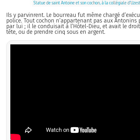
Statue de saint Antoine et son cochon, à la collégiale d’Uzes
Ils y parvinrent. Le bourreau fut même chargé d’exécut
police. Tout cochon n’appartenant pas aux Antonins p
par lui ; il le conduisait à l’Hôtel-Dieu, et avait le droi
tête, ou de prendre cinq sous en argent.