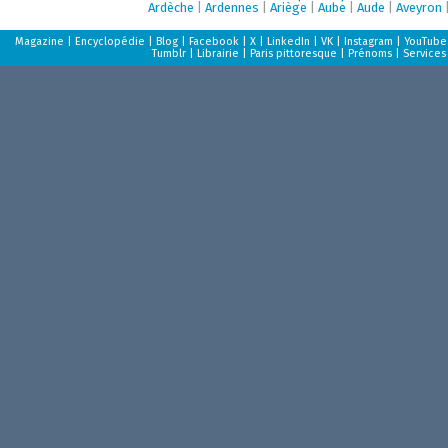
Ardèche
|
Ardennes
|
Ariège
|
Aube
|
Aude
|
Aveyron
Magazine
|
Encyclopédie
|
Blog
|
Facebook
|
X
|
LinkedIn
|
VK
|
Instagram
|
YouTube
Tumblr
|
Librairie
|
Paris pittoresque
|
Prénoms
|
Services