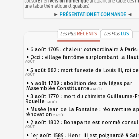
cousu) ET en
version numérique
(incluant une table des m
une table thématique cliquables)
►
PRÉSENTATION ET COMMANDE
◄
Les Plus
RÉCENTS
Les Plus
LUS
6 août 1705 : chaleur extraordinaire à Paris
Occi : village fantôme surplombant la Hau
AOÛT
5 août 882 : mort funeste de Louis III, roi d
AOÛT
4 août 1789 : abolition des privilèges par
l'Assemblée Constituante
4 AOÛT
3 août 1770 : mort du chimiste Guillaume-F
Rouelle
3 AOÛT
Musée Jean de La Fontaine : réouverture a
rénovation
2 AOÛT
2 août 1802 : Bonaparte est nommé consul 
AOÛT
1er août 1589 : Henri III est poignardé à Sa