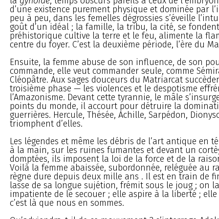
la
gynoïde
, temps obscurs pareils à ceux de l’embryo
d’une existence purement physique et dominée par l’in
peu à peu, dans les femelles dégrossies s’éveille l’intu
goût d’un idéal ; la famille, la tribu, la cité, se fondent
préhistorique cultive la terre et le feu, alimente la fl
centre du foyer. C’est la deuxième période, l’ère du Ma
Ensuite, la femme abuse de son influence, de son pouv
commande, elle veut commander seule, comme Sémir
Cléopâtre. Aux sages douceurs du Matriarcat succèden
troisième phase — les violences et le despotisme effr
l’Amazonisme. Devant cette tyrannie, le mâle s’insurge
points du monde, il accourt pour détruire la dominat
guerrières. Hercule, Thésée, Achille, Sarpédon, Dionys
triomphent d’elles.
Les légendes et même les débris de l’art antique en t
à la main, sur les ruines fumantes et devant un cortè
domptées, ils imposent la loi de la force et de la rais
Voilà la femme abaissée, subordonnée, reléguée au ra
règne dure depuis deux mille ans . Il est en train de fi
lasse de sa longue sujétion, frémit sous le joug ; on l
impatiente de le secouer ; elle aspire à la liberté ; ell
c’est là que nous en sommes.