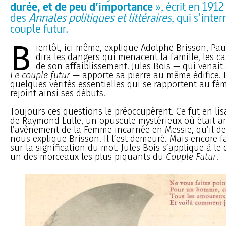
durée, et de peu d’importance
», écrit en 1912
des
Annales politiques et littéraires
, qui s’inter
couple futur.
B
ientôt, ici même, explique Adolphe Brisson, Pa
dira les dangers qui menacent la famille, les c
de son affaiblissement. Jules Bois — qui venait 
Le couple futur
— apporte sa pierre au même édifice. 
quelques vérités essentielles qui se rapportent au fémi
rejoint ainsi ses débuts.
Toujours ces questions le préoccupèrent. Ce fut en li
de Raymond Lulle, un opuscule mystérieux où était 
l’avènement de la Femme incarnée en Messie, qu’il dev
nous explique Brisson. Il l’est demeuré. Mais encore f
sur la signification du mot. Jules Bois s’applique à le d
un des morceaux les plus piquants du
Couple Futur
.