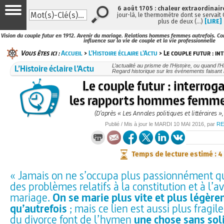
6 août 1705 : chaleur extraordinair
jour-là, le thermomètre dont se servait
plus de deux (…)
[LIRE]
Vision du couple futur en 1912. Avenir du mariage. Relations hommes femmes autrefois. Co
influence sur la vie de couple et la vie professionnelle
Vous êtes ici :
Accueil
>
L’Histoire éclaire l’Actu
> Le couple futur : in
L’Histoire éclaire l’Actu
L’actualité au prisme de l’Histoire, ou quand l’His
Regard historique sur les événements faisant l
Le couple futur : interrog
les rapports hommes femmes
(D’après « Les Annales politiques et littéraires »
Publié / Mis à jour le
MARDI
10 MAI 2016
, par
RE
Temps de lecture estimé : 4
« Jamais on ne s’occupa plus passionnément q
des problèmes relatifs à la constitution et à l’a
mariage.
On se marie plus vite et plus légèr
qu’autrefois
; mais ce lien est aussi plus fragile 
du divorce font de l’hymen
une chose sans soli