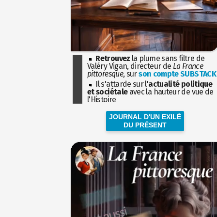
Retrouvez
la plume sans filtre de
Valéry Vigan, directeur de
La France
pittoresque
, sur
son compte SUBSTACK
Il s'attarde sur l'
actualité politique
et sociétale
avec la hauteur de vue de
l'Histoire
JOURNAL D'UN EXILÉ
DU PRÉSENT