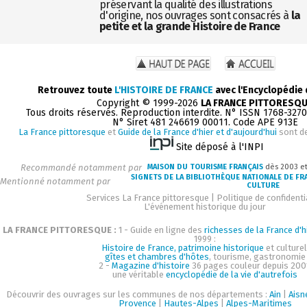
préservant la qualité des illustrations
d'origine, nos ouvrages sont consacrés à
la
petite et la grande Histoire de France
Retrouvez toute
L'HISTOIRE DE FRANCE
avec l'Encyclopédie
Copyright © 1999-2026
LA FRANCE PITTORESQ
Tous droits réservés. Reproduction interdite. N° ISSN 1768-327
N° Siret 481 246619 00011. Code APE 913E
La France pittoresque
et
Guide de la France d'hier et d'aujourd'hui
sont d
Site déposé à l'INPI
Recommandé notamment par
MAISON DU TOURISME FRANÇAIS
dès 2003 e
SIGNETS DE LA BIBLIOTHÈQUE NATIONALE DE FR
Mentionné notamment par
CULTURE
Services La France pittoresque
|
Politique de confidenti
L'événement historique du jour
LA FRANCE PITTORESQUE :
1 - Guide en ligne des
richesses de la France d'h
1999 :
Histoire de France, patrimoine historique
et culturel
gîtes et chambres d'hôtes
, tourisme, gastronomie
2 -
Magazine d'histoire
36 pages couleur depuis 200
une véritable
encyclopédie de la vie d'autrefois
Découvrir des ouvrages sur les communes de nos départements :
Ain
|
Aisn
Provence
|
Hautes-Alpes
|
Alpes-Maritimes