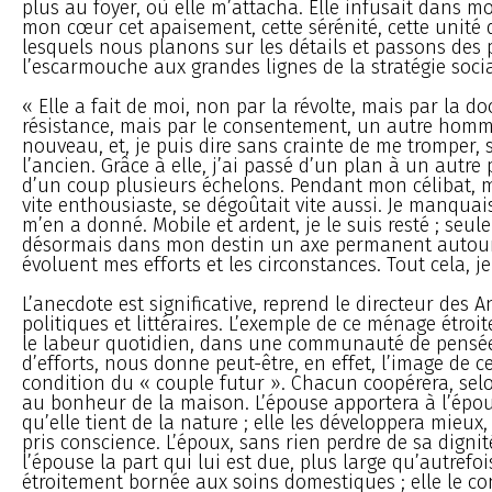
plus au foyer, où elle m’attacha. Elle infusait dans m
mon cœur cet apaisement, cette sérénité, cette unité 
lesquels nous planons sur les détails et passons des 
l’escarmouche aux grandes lignes de la stratégie socia
« Elle a fait de moi, non par la révolte, mais par la doc
résistance, mais par le consentement, un autre ho
nouveau, et, je puis dire sans crainte de me tromper, 
l’ancien. Grâce à elle, j’ai passé d’un plan à un autre
d’un coup plusieurs échelons. Pendant mon célibat, m
vite enthousiaste, se dégoûtait vite aussi. Je manquais 
m’en a donné. Mobile et ardent, je le suis resté ; seule
désormais dans mon destin un axe permanent autou
évoluent mes efforts et les circonstances. Tout cela, je 
L’anecdote est significative, reprend le directeur des 
politiques et littéraires. L’exemple de ce ménage étro
le labeur quotidien, dans une communauté de pensée
d’efforts, nous donne peut-être, en effet, l’image de ce
condition du « couple futur ». Chacun coopérera, sel
au bonheur de la maison. L’épouse apportera à l’épou
qu’elle tient de la nature ; elle les développera mieux,
pris conscience. L’époux, sans rien perdre de sa dignit
l’épouse la part qui lui est due, plus large qu’autrefo
étroitement bornée aux soins domestiques ; elle le con