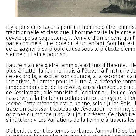
Il y a plusieurs façons pour un homme d’être féministe
traditionnelle et classique. L’homme traite la femme e
développe sa coquetterie, il l’enivre d’un encens qui l’h
parle comme à une idole ou à un enfant. Son but est 
de la gagner à sa propre cause sous le prétexte d’emb
sienne ; il l’aime pour soi.
L’autre manière d’être féministe est très différente. El
plus à flatter la femme, mais à l’élever, à l’instruire d
de ses droits, à exciter son courage, à la seconder dan
initiatives, à l’armer pour la lutte, à la défendre contr
l’indépendance et de la révolte, aussi dangereux que 
de l’esclavage ; elle consiste à l’éclairer au lieu de l’
l’asservir, à la traiter en collaboratrice, en égale, à l’
ai
même
. Cette méthode est la bonne, selon Jules Bois. Il s
trace un saisissant tableau de l’évolution féminine, d
origines du monde jusqu’au jour présent. Ce chapitre
s’intituler : « Les Variations de la Femme à travers les
D’abord, ce sont les temps barbares, l’animalité de l’