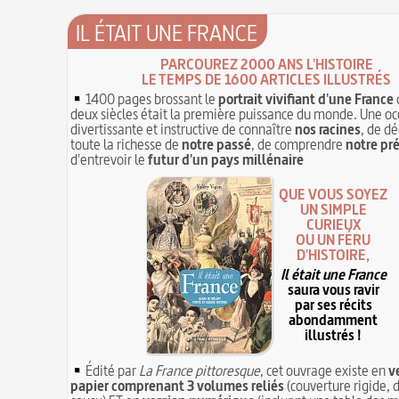
IL ÉTAIT UNE FRANCE
PARCOUREZ 2000 ANS L'HISTOIRE
LE TEMPS DE 1600 ARTICLES ILLUSTRÉS
1400 pages brossant le
portrait vivifiant d'une France
deux siècles était la première puissance du monde. Une oc
divertissante et instructive de connaître
nos racines
, de dé
toute la richesse de
notre passé
, de comprendre
notre pr
d'entrevoir le
futur d'un pays millénaire
QUE VOUS SOYEZ
UN SIMPLE
CURIEUX
OU UN FÉRU
D'HISTOIRE,
Il était une France
saura vous ravir
par ses récits
abondamment
illustrés !
Édité par
La France pittoresque
, cet ouvrage existe en
v
papier comprenant 3 volumes reliés
(couverture rigide, d