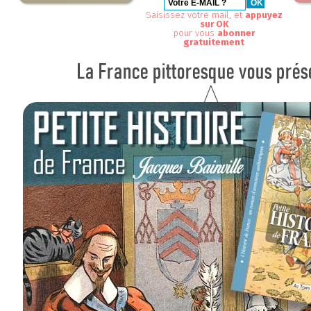
Saisissez votre mail, et
appuyez
sur OK
pour vous
abonner
gratuitement