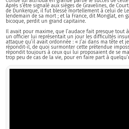
Condé lui attribua en grande partie le succès de cett
Après s’être signalé aux sièges de Gravelines, de Court
de Dunkerque, il fut blessé mortellement à celui de Len
lendemain de sa mort ; et la France, dit Monglat, en
bicoque, perdit un grand capitaine.
Il avait pour maxime, que l’audace fait presque tout 
un officier lui représentait un jour les difficultés in
attaque qu’il avait ordonnée : « J’ai dans ma tête et j
répondit-il, de quoi surmonter cette prétendue impossib
répondit toujours à ceux qui lui proposaient de se mari
trop peu de cas de la vie, pour en faire part à quelqu’