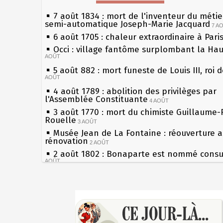
7 août 1834 : mort de l'inventeur du métier
semi-automatique Joseph-Marie Jacquard
7 A
6 août 1705 : chaleur extraordinaire à Pari
Occi : village fantôme surplombant la Ha
AOÛT
5 août 882 : mort funeste de Louis III, roi 
AOÛT
4 août 1789 : abolition des privilèges par
l'Assemblée Constituante
4 AOÛT
3 août 1770 : mort du chimiste Guillaume-
Rouelle
3 AOÛT
Musée Jean de La Fontaine : réouverture 
rénovation
2 AOÛT
2 août 1802 : Bonaparte est nommé consul
AOÛT
1er août 1589 : Henri III est poignardé à S
par Jacques Clément, moine jacobin
1ER AOÛT
Sécheresses (Grandes), étés caniculaires à
31 juillet 1899 : décret instaurant les mou
les siècles
boîtes aux lettres en fonte de Léon Mougeo
27 mai 1610 : supplice de François Ravailla
30 juillet 1918 : mort d'Auguste Poulain, f
du roi Henri IV