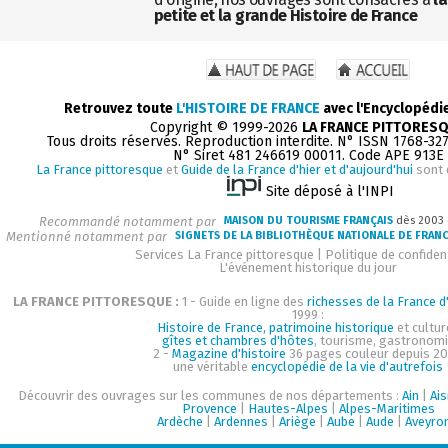
petite et la grande Histoire de France
Retrouvez toute
L'HISTOIRE DE FRANCE
avec l'Encyclopédi
Copyright © 1999-2026
LA FRANCE PITTORES
Tous droits réservés. Reproduction interdite. N° ISSN 1768-32
N° Siret 481 246619 00011. Code APE 913E
La France pittoresque
et
Guide de la France d'hier et d'aujourd'hui
sont 
Site déposé à l'INPI
Recommandé notamment par
MAISON DU TOURISME FRANÇAIS
dès 2003
Mentionné notamment par
SIGNETS DE LA BIBLIOTHÈQUE NATIONALE DE FRAN
Services La France pittoresque
|
Politique de confident
L'événement historique du jour
LA FRANCE PITTORESQUE :
1 - Guide en ligne des
richesses de la France d'
1999 :
Histoire de France, patrimoine historique
et cultur
gîtes et chambres d'hôtes
, tourisme, gastronom
2 -
Magazine d'histoire
36 pages couleur depuis 20
une véritable
encyclopédie de la vie d'autrefois
Découvrir des ouvrages sur les communes de nos départements :
Ain
|
Ai
Provence
|
Hautes-Alpes
|
Alpes-Maritimes
Ardèche
|
Ardennes
|
Ariège
|
Aube
|
Aude
|
Aveyro