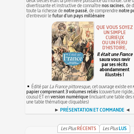
deux siècles était la première puissance du monde. Une 
divertissante et instructive de connaître
nos racines
, de 
toute la richesse de
notre passé
, de comprendre
notre p
d'entrevoir le
futur d'un pays millénaire
QUE VOUS SOYEZ
UN SIMPLE
CURIEUX
OU UN FÉRU
D'HISTOIRE,
Il était une France
saura vous ravir
par ses récits
abondamment
illustrés !
Édité par
La France pittoresque
, cet ouvrage existe en
papier comprenant 3 volumes reliés
(couverture rigide,
cousu) ET en
version numérique
(incluant une table des 
une table thématique cliquables)
►
PRÉSENTATION ET COMMANDE
◄
Les Plus
RÉCENTS
Les Plus
LUS