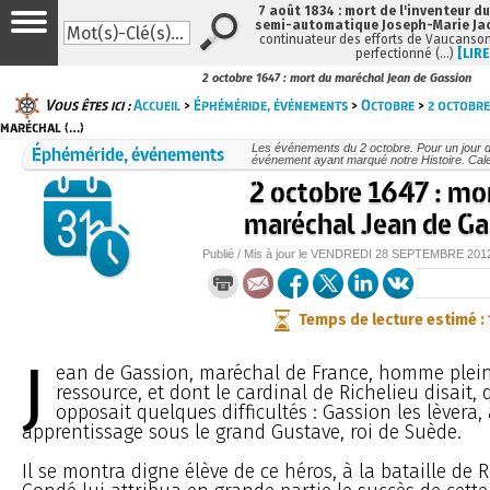
7 août 1834 : mort de l'inventeur du
semi-automatique Joseph-Marie Ja
continuateur des efforts de Vaucanson
perfectionné (…)
[LIRE
2 octobre 1647 : mort du maréchal Jean de Gassion
Vous êtes ici :
Accueil
>
Éphéméride, événements
>
Octobre
>
2 octobre
maréchal (…)
Éphéméride, événements
Les événements du 2 octobre. Pour un jour 
événement ayant marqué notre Histoire. Cale
2 octobre 1647 : mo
maréchal Jean de Ga
Publié / Mis à jour le
VENDREDI
28 SEPTEMBRE 201
Temps de lecture estimé :
J
ean de Gassion, maréchal de France, homme plein
ressource, et dont le cardinal de Richelieu disait,
opposait quelques difficultés : Gassion les lèvera, 
apprentissage sous le grand Gustave, roi de Suède.
Il se montra digne élève de ce héros, à la bataille de R