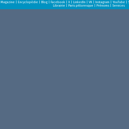
Magazine
|
Encyclopédie
|
Blog
|
Facebook
|
X
|
LinkedIn
|
VK
|
Instagram
|
YouTube
|
Librairie
|
Paris pittoresque
|
Prénoms
|
Services