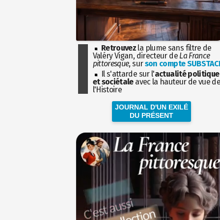
Retrouvez
la plume sans filtre de
Valéry Vigan, directeur de
La France
pittoresque
, sur
son compte SUBSTAC
Il s'attarde sur l'
actualité politique
et sociétale
avec la hauteur de vue d
l'Histoire
JOURNAL D'UN EXILÉ
DU PRÉSENT