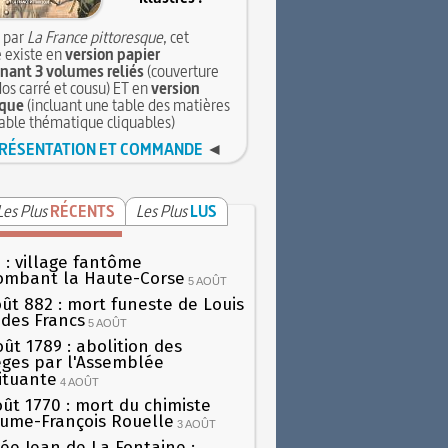
 par
La France pittoresque
, cet
 existe en
version papier
ant 3 volumes reliés
(couverture
dos carré et cousu) ET en
version
que
(incluant une table des matières
table thématique cliquables)
RÉSENTATION ET COMMANDE
◄
Les Plus
RÉCENTS
Les Plus
LUS
 : village fantôme
ombant la Haute-Corse
5 AOÛT
oût 882 : mort funeste de Louis
oi des Francs
5 AOÛT
oût 1789 : abolition des
lèges par l'Assemblée
ituante
4 AOÛT
oût 1770 : mort du chimiste
aume-François Rouelle
3 AOÛT
ée Jean de La Fontaine :