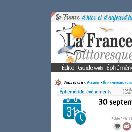
Édito
Guide
Éphéméri
web
Vous êtes ici :
Accueil
>
Éphéméride, évé
Éphéméride, événements
Les é
événem
30 septem
Publié / Mis à 