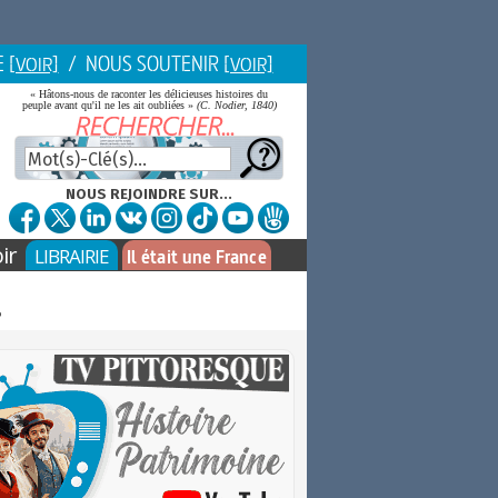
E
/ NOUS SOUTENIR
[VOIR]
[VOIR]
« Hâtons-nous de raconter les délicieuses histoires du
peuple avant qu'il ne les ait oubliées »
(C. Nodier, 1840)
NOUS REJOINDRE SUR...
ir
LIBRAIRIE
Il était une France
g