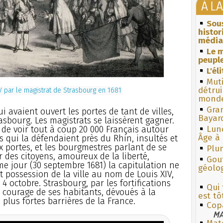
À L
Sous
histo
média
Le m
peuple
L'él
Muti
détrui
V par le magistrat de Strasbourg en 1681
monde
Gra
 lui avaient ouvert les portes de tant de villes,
Bayar
sbourg. Les magistrats se laissèrent gagner.
 de voir tout à coup 20 000 Français autour
Lun
Âge à 
rts qui la défendaient près du Rhin, insultés et
 portes, et les bourgmestres parlant de se
Plum
r des citoyens, amoureux de la liberté,
Gouf
 jour (30 septembre 1681) la capitulation ne
géolo
ît possession de la ville au nom de Louis XIV,
 4 octobre. Strasbourg, par les fortifications
Qui 
e courage de ses habitants, dévoués à la
est tô
plus fortes barrières de la France.
Cop
MA