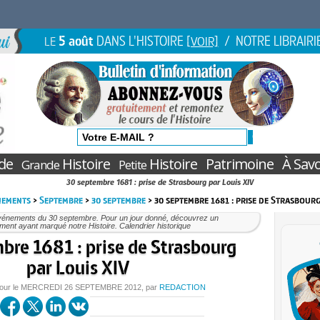
5 août
DANS L'HISTOIRE
/ NOTRE LIBRAIRI
LE
[VOIR]
de
Histoire
Histoire
Patrimoine
À Savo
Grande
Petite
30 septembre 1681 : prise de Strasbourg par Louis XIV
nements
>
Septembre
>
30 septembre
> 30 septembre 1681 : prise de Strasbour
vénements du 30 septembre. Pour un jour donné, découvrez un
ent ayant marqué notre Histoire. Calendrier historique
bre 1681 : prise de Strasbourg
par Louis XIV
jour le
MERCREDI
26 SEPTEMBRE 2012
, par
REDACTION