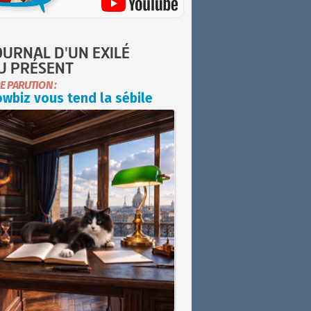
OURNAL D'UN EXILÉ
U PRÉSENT
E PARUTION :
wbiz vous tend la sébile