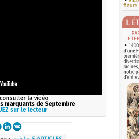
Mate
figure
IL É
PA
LE TE
1400 
d'une F
premièr
divertis
racines
notre p
d'entrev
consulter la vidéo
s marquants de Septembre
EZ sur le lecteur
on >
voir les
5 ARTICLES