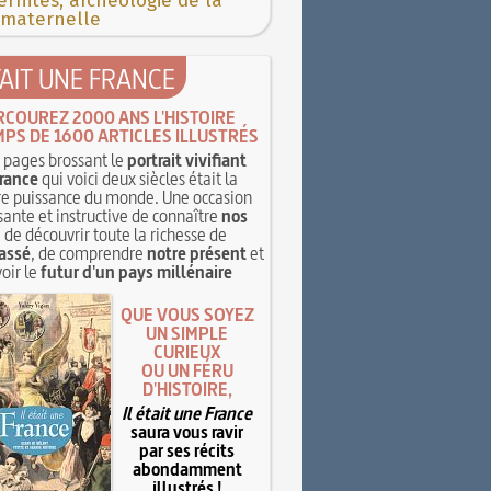
rnités, archéologie de la
 maternelle
TAIT UNE FRANCE
RCOUREZ 2000 ANS L'HISTOIRE
MPS DE 1600 ARTICLES ILLUSTRÉS
pages brossant le
portrait vivifiant
rance
qui voici deux siècles était la
e puissance du monde. Une occasion
sante et instructive de connaître
nos
, de découvrir toute la richesse de
assé
, de comprendre
notre présent
et
oir le
futur d'un pays millénaire
QUE VOUS SOYEZ
UN SIMPLE
CURIEUX
OU UN FÉRU
D'HISTOIRE,
Il était une France
saura vous ravir
par ses récits
abondamment
illustrés !