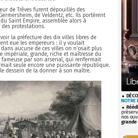
cteur de Trêves furent dépouillés des
ermersheim, de Veldentz, etc. Ils portèrent
e du Saint Empire, assemblée alors à
 des protestations.
oir la préfecture des dix villes libres de
ent eue les empereurs : il y voulait
ans aucune de ces villes on n’osait plus
lle impériale, grande, riche et maîtresse du
, fameuse par son arsenal, qui renfermait
formait seule encore une puissante république.
le dessein de la donner à son maître.
DÉCO
NOTRE L
Rééd
préserva
nos ouv
grande 