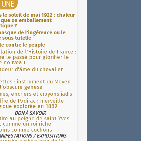
A UNE
 le soleil de mai 1922 : chaleur
rique ou emballement
tique ?
asque de l'ingérence ou le
 sous tutelle
ite contre le peuple
lation de l'Histoire de France :
re le passé pour glorifier le
 nouveau
ndeur d'âme du chevalier
d
ettes : instrument du Moyen
l'obscure genèse
es, encriers et crayons jadis
fre de Padirac : merveille
gique explorée en 1889
BON À SAVOIR
tire au peigne de saint Yves
t comme un roi riche
ains comme cochons
NIFESTATIONS / EXPOSITIONS