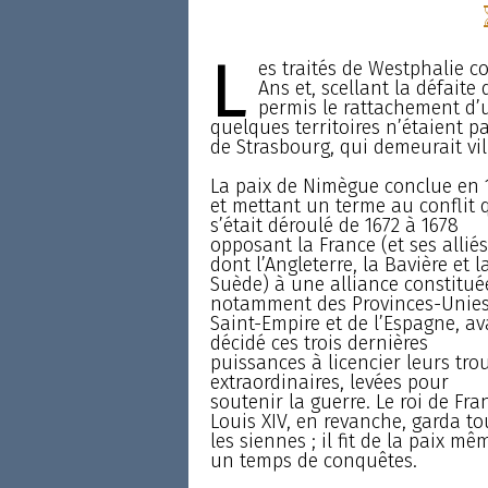
L
es traités de Westphalie co
Ans et, scellant la défait
permis le rattachement d’u
quelques territoires n’étaient pa
de Strasbourg, qui demeurait vill
La paix de Nimègue conclue en 
et mettant un terme au conflit 
s’était déroulé de 1672 à 1678
opposant la France (et ses alliés
dont l’Angleterre, la Bavière et l
Suède) à une alliance constitué
notamment des Provinces-Unies
Saint-Empire et de l’Espagne, av
décidé ces trois dernières
puissances à licencier leurs tro
extraordinaires, levées pour
soutenir la guerre. Le roi de Fra
Louis XIV, en revanche, garda to
les siennes ; il fit de la paix mê
un temps de conquêtes.