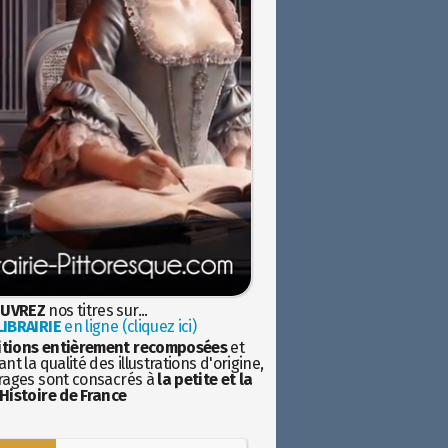
UVREZ
nos titres sur...
IBRAIRIE
en ligne (cliquez ici)
itions entièrement recomposées
et
nt la qualité des illustrations d'origine,
rages sont consacrés à
la petite et la
Histoire de France