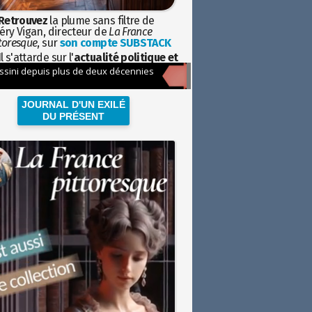
Retrouvez
la plume sans filtre de
éry Vigan, directeur de
La France
toresque
, sur
son compte SUBSTACK
l s'attarde sur l'
actualité politique et
ciétale
avec la hauteur de vue de
istoire
JOURNAL D'UN EXILÉ
DU PRÉSENT