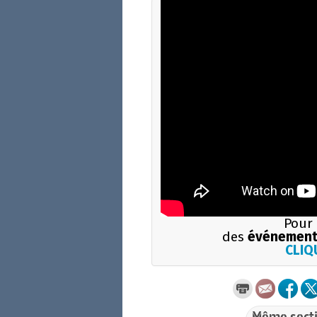
Pour 
des
événement
CLIQU
Même secti