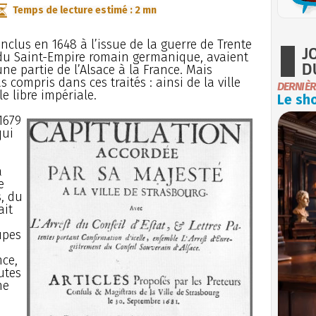
Temps de lecture estimé : 2 mn
nclus en 1648 à l’issue de la guerre de Trente
J
e du Saint-Empire romain germanique, avaient
D
ne partie de l’Alsace à la France. Mais
s compris dans ces traités : ainsi de la ville
DERNIÈR
e libre impériale.
Le sho
1679
qui
a
e
, du
ait
upes
nce,
utes
me