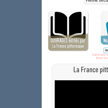
Saisissez v
pour vo