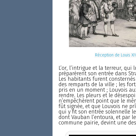
Réception de Louis XI
L’or, l’intrigue et la terreur, qui
préparèrent son entrée dans Stra
Les habitants furent consternés
des remparts de la ville ; les fo
pris en un moment ; Louvois aux
rendre. Les pleurs et le désespoi
n’empêchèrent point que le même
fût signée, et que Louvois ne pr
qui y fit son entrée solennelle le
dont Vauban l’entoura, et par l
commune pairie, devint une des 