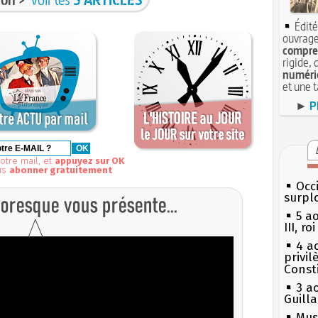
Édité
ouvrage
compren
rigide, 
numéri
et une 
►
P
otre mail, et
appuyez sur OK
us
abonner gratuitement
Occi
surpl
5 a
III, r
4 a
privi
Const
3 a
Guill
Mus