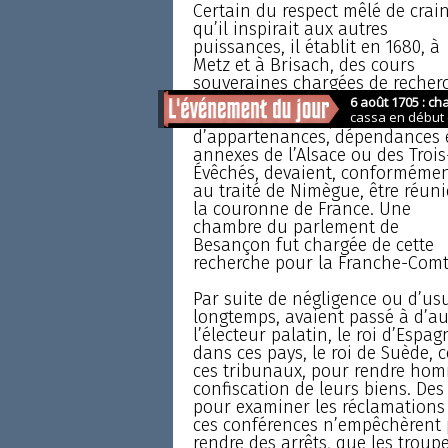
Certain du respect mêlé de crai
qu’il inspirait aux autres
puissances, il établit en 1680, à
Metz et à Brisach, des cours
souveraines chargées de recher
et décider quelles étaient les ter
et les domaines qui, en qualité
d’appartenances, dépendances 
annexes de l’Alsace ou des Trois
Évêchés, devaient, conforméme
au traité de Nimègue, être réuni
la couronne de France. Une
chambre du parlement de
Besançon fut chargée de cette
recherche pour la Franche-Comt
Par suite de négligence ou d’usu
longtemps, avaient passé à d’aut
l’électeur palatin, le roi d’Esp
dans ces pays, le roi de Suède,
ces tribunaux, pour rendre hom
confiscation de leurs biens. Des
pour examiner les réclamations 
ces conférences n’empêchèrent 
rendre des arrêts, que les troup