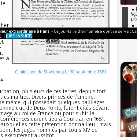
nte
Val
pit
cher
I
so
res
l'H
et
-
nt
es à
Capitulation de Strasbourg le 30 septembre 1681
é.
rpation, plusieurs de ces terres, depuis fort
res maîtres. Divers princes de l’Empire,
agne même, qui possédait quelques bailliages
 comme duc de Deux-Ponts, furent cités devant
mage au roi de France ou pour subir la
 conférences eurent lieu à Courtrai, en 1681,
auxquelles cette prétention donna lieu ; mais
point les juges nommés par Louis XIV de
es exécutèrent aussitôt.