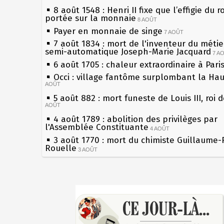
8 août 1548 : Henri II fixe que l’effigie du r
portée sur la monnaie
8 AOÛT
Payer en monnaie de singe
7 AOÛT
7 août 1834 : mort de l'inventeur du métier
semi-automatique Joseph-Marie Jacquard
7 A
6 août 1705 : chaleur extraordinaire à Pari
Occi : village fantôme surplombant la Ha
AOÛT
5 août 882 : mort funeste de Louis III, roi 
AOÛT
4 août 1789 : abolition des privilèges par
l'Assemblée Constituante
4 AOÛT
3 août 1770 : mort du chimiste Guillaume-
Rouelle
3 AOÛT
Musée Jean de La Fontaine : réouverture 
rénovation
2 AOÛT
2 août 1802 : Bonaparte est nommé consul
Sécheresses (Grandes), étés caniculaires à
AOÛT
les siècles
1er août 1589 : Henri III est poignardé à S
27 mai 1610 : supplice de François Ravailla
par Jacques Clément, moine jacobin
du roi Henri IV
1ER AOÛT