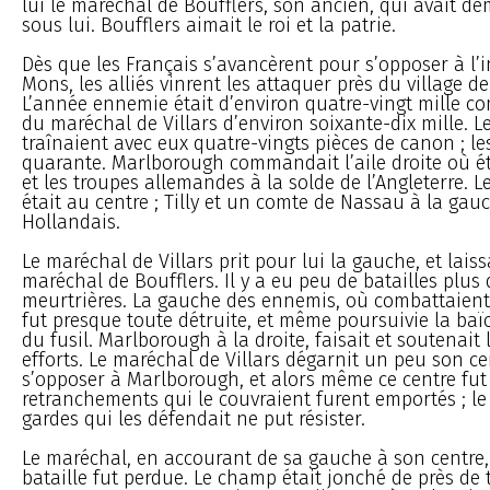
lui le maréchal de Boufflers, son ancien, qui avait d
sous lui. Boufflers aimait le roi et la patrie.
Dès que les Français s’avancèrent pour s’opposer à l’
Mons, les alliés vinrent les attaquer près du village d
L’année ennemie était d’environ quatre-vingt mille co
du maréchal de Villars d’environ soixante-dix mille. L
traînaient avec eux quatre-vingts pièces de canon ; les
quarante. Marlborough commandait l’aile droite où ét
et les troupes allemandes à la solde de l’Angleterre. 
était au centre ; Tilly et un comte de Nassau à la gauc
Hollandais.
Le maréchal de Villars prit pour lui la gauche, et laiss
maréchal de Boufflers. Il y a eu peu de batailles plus 
meurtrières. La gauche des ennemis, où combattaient 
fut presque toute détruite, et même poursuivie la ba
du fusil. Marlborough à la droite, faisait et soutenait
efforts. Le maréchal de Villars dégarnit un peu son c
s’opposer à Marlborough, et alors même ce centre fut 
retranchements qui le couvraient furent emportés ; le
gardes qui les défendait ne put résister.
Le maréchal, en accourant de sa gauche à son centre, f
bataille fut perdue. Le champ était jonché de près de 