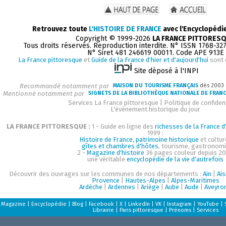
Retrouvez toute
L'HISTOIRE DE FRANCE
avec l'Encyclopédi
Copyright © 1999-2026
LA FRANCE PITTORES
Tous droits réservés. Reproduction interdite. N° ISSN 1768-32
N° Siret 481 246619 00011. Code APE 913E
La France pittoresque
et
Guide de la France d'hier et d'aujourd'hui
sont 
Site déposé à l'INPI
Recommandé notamment par
MAISON DU TOURISME FRANÇAIS
dès 2003
Mentionné notamment par
SIGNETS DE LA BIBLIOTHÈQUE NATIONALE DE FRAN
Services La France pittoresque
|
Politique de confident
L'événement historique du jour
LA FRANCE PITTORESQUE :
1 - Guide en ligne des
richesses de la France d'
1999 :
Histoire de France, patrimoine historique
et cultur
gîtes et chambres d'hôtes
, tourisme, gastronom
2 -
Magazine d'histoire
36 pages couleur depuis 20
une véritable
encyclopédie de la vie d'autrefois
Découvrir des ouvrages sur les communes de nos départements :
Ain
|
Ai
Provence
|
Hautes-Alpes
|
Alpes-Maritimes
Ardèche
|
Ardennes
|
Ariège
|
Aube
|
Aude
|
Aveyro
Magazine
|
Encyclopédie
|
Blog
|
Facebook
|
X
|
LinkedIn
|
VK
|
Instagram
|
YouTube
|
Librairie
|
Paris pittoresque
|
Prénoms
|
Services