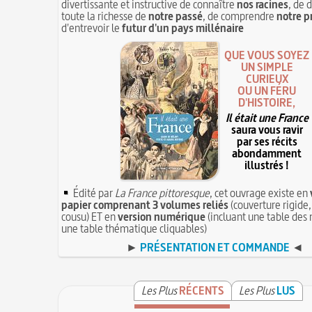
divertissante et instructive de connaître
nos racines
, de 
toute la richesse de
notre passé
, de comprendre
notre p
d'entrevoir le
futur d'un pays millénaire
QUE VOUS SOYEZ
UN SIMPLE
CURIEUX
OU UN FÉRU
D'HISTOIRE,
Il était une France
saura vous ravir
par ses récits
abondamment
illustrés !
Édité par
La France pittoresque
, cet ouvrage existe en
papier comprenant 3 volumes reliés
(couverture rigide,
cousu) ET en
version numérique
(incluant une table des 
une table thématique cliquables)
►
PRÉSENTATION ET COMMANDE
◄
Les Plus
RÉCENTS
Les Plus
LUS