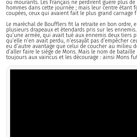
ou mourants. Les Français ne perdirent guère plus de 
hommes dans cette journée ; mais leur centre étant fo
coupées, ceux qui avaient fait le plus grand carnage f
Le maréchal de Boufflers fit la retraite en bon ordre,
plusieurs drapeaux et étendards pris sur les ennemis
qu’une armée, qui avait tué aux ennemis deux tiers 
qu’elle n’en avait perdu, n’essayât pas d’empêcher ce
eu d’autre avantage que celui de coucher au milieu d
d’aller faire le siège de Mons. Mais le nom de bataill
toujours aux vaincus et les décourage : ainsi Mons fut