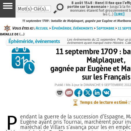
8 août 1548 : Henri II fixe que l’eff
portée sur la monnaie
> Jusqu’à la fin
monnaies étaient fort grossièrement tr
les (…)
[LIRE]
11 septembre 1709 : bataille de Malplaquet, gagnée par Eugène et Marlborou
Vous êtes ici :
Accueil
>
Éphéméride, événements
>
Septembre
>
11 sept
bataille de (…)
Éphéméride, événements
Les événements du 11 septembre. Pour un j
événement ayant marqué notre Histoire. Cale
11 septembre 1709 : bat
Malplaquet,
gagnée par Eugène et Ma
sur les Français
Publié / Mis à jour le
DIMANCHE
9 SEPTEMBRE 201
Temps de lecture estimé :
P
endant la guerre de la succession d’Espagne, M
Eugène ayant pris Tournai, marchèrent pour inv
maréchal de Villars s’avança pour les en empêche