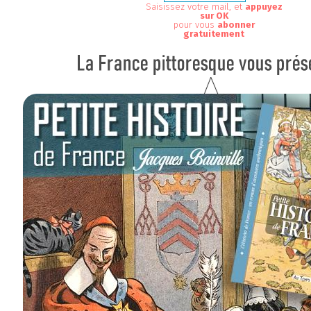
Saisissez votre mail, et
appuyez
sur OK
pour vous
abonner
gratuitement