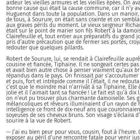
ardeur les vieilles armures et les vieilles épées. On ava
bonne cause qui était la cause commune, car il n’y a
Huguenot dans toute la population. Dans un manoir, 
de tous, à Sourure, on était sans crainte et on sembl
aux graves périls du moment. Le vieux seigneur Richa
était sur le point de marier son fils Robert à la damoi
Clairefeuille et, tout entier aux préparatifs du grand jo
pris d’autre précaution que de fermer ses portes, croy
redouter que quelques pillards.
Robert de Sourure, lui, se rendait à Clairefeuille auprè
cousine et fiancée, Tiphaine. Il ne songeait certes p
et avait bien autre chose à penser vraiment qu’aux bru
répandus dans le pays. On finissait par s’accoutumer
et puis, fort et intrépide comme il l’était, il ne redout
c’est que le moindre mal n’arrivât à sa Tiphaine. Elle é
jolie et il l’aimait tant sa fiancée ! Le fait est qu’à dix
on n’eut pu trouver plus charmante damoiselle. Ses 
mélancoliques et rêveurs illuminaient d’un rayon de 
intelligence ce front de dix-neuf ans que couronnaien
soyeuses de ses cheveux bruns. Son visage s’éclaira d
sourire à la vue de Robert.
— J’ai eu bien peur pour vous, cousin, fout à l’heure
exposer au péril d’une rencontre fatale pour venir ju