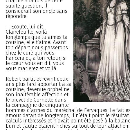
charmé à la fois de cette
subite question, il
considérait son oncle sans
répondre.
— Ecoute, lui dit
Clairefeuille, voilà
longtemps que tu aimes ta
cousine, elle t’aime. Avant
ton départ nous passerons
chez le curé qui vous
fiancera et, à ton retour, si
le cœur vous en dit, vous
vous marierez et voilà.
Robert partit et revint deux
ans plus lard apportant à sa
cousine, devenue orpheline,
son inaltérable affection et
le brevet de Cornette dans
la compagnie de cinquante
hommes d’armes du maréchal de Fervaques. Le fait es
amour datait de longtemps, il n’était point le résultat
calculs intéressés et n’avait point été pesé à la balan
L’un et l’autre étaient riches surtout de leur attachem