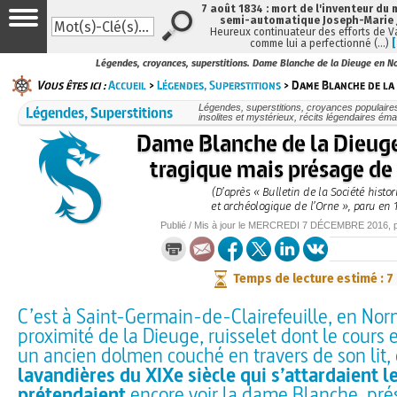
7 août 1834 : mort de l'inventeur du 
semi-automatique Joseph-Marie
Heureux continuateur des efforts de V
comme lui a perfectionné (…)
Légendes, croyances, superstitions. Dame Blanche de la Dieuge en 
Vous êtes ici :
Accueil
>
Légendes, Superstitions
> Dame Blanche de la D
Légendes, Superstitions
Légendes, superstitions, croyances populaires, 
insolites et mystérieux, récits légendaires émai
Dame Blanche de la Dieuge 
tragique mais présage de
(D’après « Bulletin de la Société histo
et archéologique de l’Orne », paru en 
Publié / Mis à jour le
MERCREDI
7 DÉCEMBRE 2016
, 
Temps de lecture estimé : 7
C’est à Saint-Germain-de-Clairefeuille, en Nor
proximité de la Dieuge, ruisselet dont le cours
un ancien dolmen couché en travers de son lit,
lavandières du XIXe siècle qui s’attardaient le
prétendaient
encore voir la dame Blanche, pr