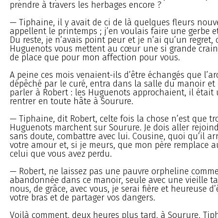
prendre à travers les herbages encore ?
— Tiphaine, il y avait de ci de là quelques fleurs nouv
appellent le printemps ; j’en voulais faire une gerbe e
Du reste, je n’avais point peur et je n’ai qu’un regret, 
Huguenots vous mettent au cœur une si grande craint
de place que pour mon affection pour vous.
A peine ces mois venaient-ils d’être échangés que l’ar
dépêché par le curé, entra dans la salle du manoir e
parler à Robert : les Huguenots approchaient, il était
rentrer en toute hâte à Sourure.
— Tiphaine, dit Robert, celte fois la chose n’est que tr
Huguenots marchent sur Sourure. Je dois aller rejoind
sans doute, combattre avec lui. Cousine, quoi qu’il ar
votre amour et, si je meurs, que mon père remplace a
celui que vous avez perdu.
— Robert, ne laissez pas une pauvre orpheline comm
abandonnée dans ce manoir, seule avec une vieille t
nous, de grâce, avec vous, je serai fière et heureuse d
votre bras et de partager vos dangers.
Voilà comment, deux heures plus tard, à Sourure, Tip