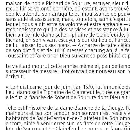
maison de noble Richard de Sourure, escuyer, sieur du
recueillir sa volonté dernière, où estant, avons trouvé 
débile, attendu son antiquité et impuissance de pouv
sans aide et assistance, mais, toutefois, sain d’esprit 
lequel nous a dit estre sa volonté et estre agréable —
reconnaissance qu’il a des services et assistance à lu
bien amée fille damoiselle Tiphaine de Clairefeuille, fi
Richard, en son vivant escuyer, sieur du lieu et fiancé
de lui laisser tous ses biens. — A charge de faire céléb
de son dict fils et de lui 10 messes chacung an, à la fe
Toussaint et faire prier Dieu suivant sa possibilité et 
Le vieillard mourut cette année même et, peu de temps
successeur de messire Hirot ouvrait de nouveau son re
écrivait :
« Le huistiesme jour de juin, l’an 1570, fut inhumée da
lieu, damoiselle Tiphaine de Clairefeuille, tuée de gra
elle fut la fiancée de Robert de Sourure dont Dieu ait 
Telle est l’histoire de la dame Blanche de la Dieuge. P
malheurs et par son amour, son souvenir est resté viv
habitants de Saint-Germain-de-Clairefeuille. Son ombre
encore, aime à venir errer sur les flots de cette Dieug
loin de Sourure et de Clairefeuille ; pour eux l’apparit