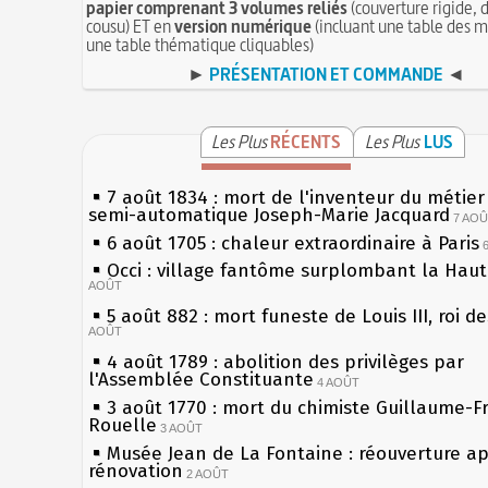
papier comprenant 3 volumes reliés
(couverture rigide, d
cousu) ET en
version numérique
(incluant une table des m
une table thématique cliquables)
►
PRÉSENTATION ET COMMANDE
◄
Les Plus
RÉCENTS
Les Plus
LUS
7 août 1834 : mort de l'inventeur du métier 
semi-automatique Joseph-Marie Jacquard
7 AO
6 août 1705 : chaleur extraordinaire à Paris
Occi : village fantôme surplombant la Hau
AOÛT
5 août 882 : mort funeste de Louis III, roi d
AOÛT
4 août 1789 : abolition des privilèges par
l'Assemblée Constituante
4 AOÛT
3 août 1770 : mort du chimiste Guillaume-F
Rouelle
3 AOÛT
Musée Jean de La Fontaine : réouverture a
rénovation
2 AOÛT