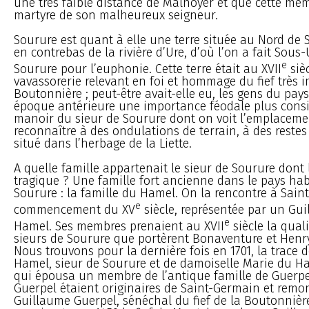
une très faible distance de Malnoyer et que cette mêm
martyre de son malheureux seigneur.
Sourure est quant à elle une terre située au Nord de 
en contrebas de la rivière d’Ure, d’où l’on a fait Sous-
e
Sourure pour l’euphonie. Cette terre était au XVII
siè
vavassorerie relevant en foi et hommage du fief très 
Boutonnière ; peut-être avait-elle eu, les gens du pays
époque antérieure une importance féodale plus consi
manoir du sieur de Sourure dont on voit l’emplacement
reconnaître à des ondulations de terrain, à des restes 
situé dans l’herbage de la Liette.
A quelle famille appartenait le sieur de Sourure dont l
tragique ? Une famille fort ancienne dans le pays hab
Sourure : la famille du Hamel. On la rencontre à Sain
e
commencement du XV
siècle, représentée par un Gui
e
Hamel. Ses membres prenaient au XVII
siècle la quali
sieurs de Sourure que portèrent Bonaventure et Henr
Nous trouvons pour la dernière fois en 1701, la trace 
Hamel, sieur de Sourure et de damoiselle Marie du H
qui épousa un membre de l’antique famille de Guerpe
Guerpel étaient originaires de Saint-Germain et remo
Guillaume Guerpel, sénéchal du fief de la Boutonnière 