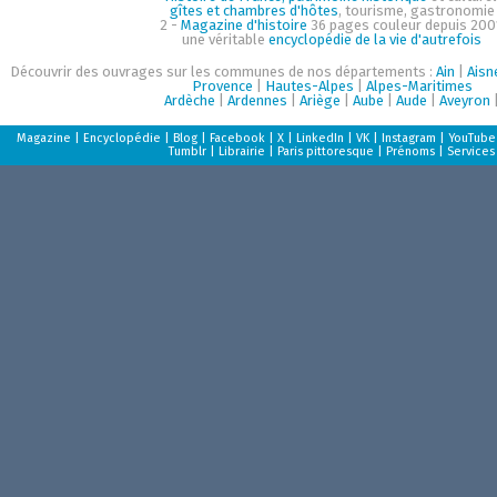
gîtes et chambres d'hôtes
, tourisme, gastronomie
2 -
Magazine d'histoire
36 pages couleur depuis 200
une véritable
encyclopédie de la vie d'autrefois
Découvrir des ouvrages sur les communes de nos départements :
Ain
|
Aisn
Provence
|
Hautes-Alpes
|
Alpes-Maritimes
Ardèche
|
Ardennes
|
Ariège
|
Aube
|
Aude
|
Aveyron
Magazine
|
Encyclopédie
|
Blog
|
Facebook
|
X
|
LinkedIn
|
VK
|
Instagram
|
YouTube
Tumblr
|
Librairie
|
Paris pittoresque
|
Prénoms
|
Services