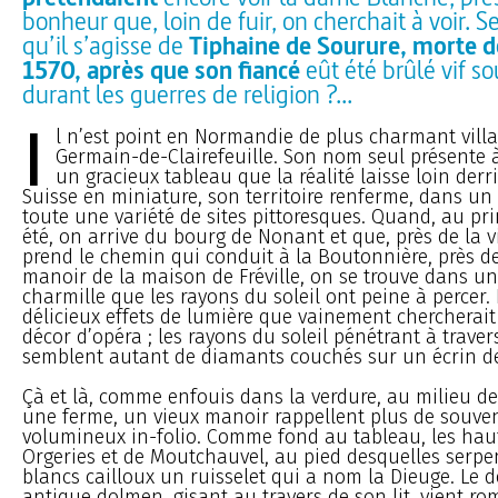
bonheur que, loin de fuir, on cherchait à voir. Se
qu’il s’agisse de
Tiphaine de Sourure, morte d
1570, après que son fiancé
eût été brûlé vif s
durant les guerres de religion ?...
I
l n’est point en Normandie de plus charmant villa
Germain-de-Clairefeuille. Son nom seul présente 
un gracieux tableau que la réalité laisse loin derriè
Suisse en miniature, son territoire renferme, dans un 
toute une variété de sites pittoresques. Quand, au p
été, on arrive du bourg de Nonant et que, près de la vi
prend le chemin qui conduit à la Boutonnière, près de
manoir de la maison de Fréville, on se trouve dans un
charmille que les rayons du soleil ont peine à percer. I
délicieux effets de lumière que vainement chercherait
décor d’opéra ; les rayons du soleil pénétrant à travers
semblent autant de diamants couchés sur un écrin de 
Çà et là, comme enfouis dans la verdure, au milieu de
une ferme, un vieux manoir rappellent plus de souve
volumineux in-folio. Comme fond au tableau, les hau
Orgeries et de Moutchauvel, au pied desquelles serpen
blancs cailloux un ruisselet qui a nom la Dieuge. Le d
antique dolmen, gisant au travers de son lit, vient ro