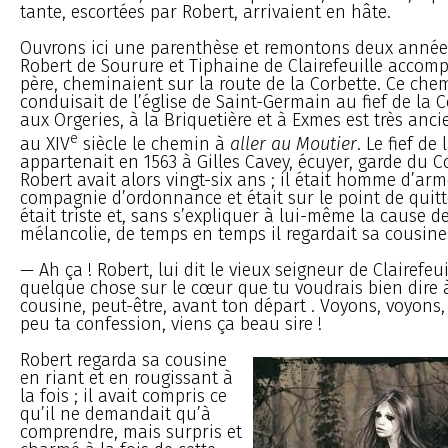
tante, escortées par Robert, arrivaient en hâte.
Ouvrons ici une parenthèse et remontons deux années
Robert de Sourure et Tiphaine de Clairefeuille accom
père, cheminaient sur la route de la Corbette. Ce che
conduisait de l’église de Saint-Germain au fief de la C
aux Orgeries, à la Briquetière et à Exmes est très anci
e
au XIV
siècle le chemin à
aller au Moutier
. Le fief de
appartenait en 1563 à Gilles Cavey, écuyer, garde du C
Robert avait alors vingt-six ans ; il était homme d’ar
compagnie d’ordonnance et était sur le point de quitte
était triste et, sans s’expliquer à lui-même la cause de
mélancolie, de temps en temps il regardait sa cousine
— Ah ça ! Robert, lui dit le vieux seigneur de Clairefeui
quelque chose sur le cœur que tu voudrais bien dire à 
cousine, peut-être, avant ton départ . Voyons, voyons
peu ta confession, viens ça beau sire !
Robert regarda sa cousine
en riant et en rougissant à
la fois ; il avait compris ce
qu’il ne demandait qu’à
comprendre, mais surpris et