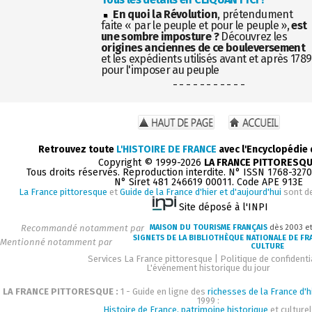
En quoi la Révolution
, prétendument
faite « par le peuple et pour le peuple »,
est
une sombre imposture ?
Découvrez les
origines anciennes de ce bouleversement
et les expédients utilisés avant et après 1789
pour l'imposer au peuple
- - - - - - - - - - -
Retrouvez toute
L'HISTOIRE DE FRANCE
avec l'Encyclopédie
Copyright © 1999-2026
LA FRANCE PITTORESQ
Tous droits réservés. Reproduction interdite. N° ISSN 1768-327
N° Siret 481 246619 00011. Code APE 913E
La France pittoresque
et
Guide de la France d'hier et d'aujourd'hui
sont d
Site déposé à l'INPI
Recommandé notamment par
MAISON DU TOURISME FRANÇAIS
dès 2003 e
SIGNETS DE LA BIBLIOTHÈQUE NATIONALE DE FR
Mentionné notamment par
CULTURE
Services La France pittoresque
|
Politique de confidenti
L'événement historique du jour
LA FRANCE PITTORESQUE :
1 - Guide en ligne des
richesses de la France d'h
1999 :
Histoire de France, patrimoine historique
et culturel