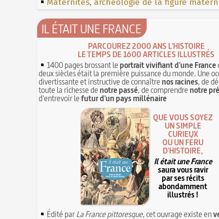
Maternités, archéologie de la figure matern
IL ÉTAIT UNE FRANCE
PARCOUREZ 2000 ANS L'HISTOIRE
LE TEMPS DE 1600 ARTICLES ILLUSTRÉS
1400 pages brossant le
portrait vivifiant d'une France
deux siècles était la première puissance du monde. Une oc
divertissante et instructive de connaître
nos racines
, de dé
toute la richesse de
notre passé
, de comprendre
notre pr
d'entrevoir le
futur d'un pays millénaire
QUE VOUS SOYEZ
UN SIMPLE
CURIEUX
OU UN FÉRU
D'HISTOIRE,
Il était une France
saura vous ravir
par ses récits
abondamment
illustrés !
Édité par
La France pittoresque
, cet ouvrage existe en
v