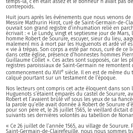
temps-là, c’en était assez et le bonheur n’avait pas de
contrepoids.
Huit jours après les événements que nous venons de 
Messire Mathurin Hirot, curé de Saint-Germain-de-Clai
ouvrait son grand registre d’inhumation relié en parc
écrivait : « Le Lundy, vingt et septiesme jour de Mars, 
homme Robert de Sourure, escuyer, sieur du lieu, aag
malemenl mis à mort par les Huguenots et ardé vif est
« vie à trépas. Son corps a esté par nous, curé de ce l
dans cette église, présence d’honnestes hommes Pierr
Guillaume Collet ». Ces actes sont supposés, car les p
registres paroissiaux de Saint-Germain ne remontent
e
commencement du XVII
siècle. Il en est de même du 
calqué pourtant sur un testament de l’époque.
Nos lecteurs ont compris cet acte éloquent dans son 
Huguenots s’étaient emparés du castel de Sourure, av
Robert et l’avaient brûlé vif sous les yeux de sa fiancé
la parole qu’elle avait donnée à Robert de Sourure d’êt
pour son père et, le 26 juillet 1565, le vieillard dictait 
suivants ses dernières volontés au tabellion de Nonan
« Ce 26 juillet de l’année 1565, au village de Sourure. 
Saint-Germain-de-Clairefeuille, nous nous sommes tr