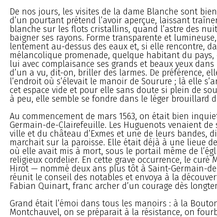
De nos jours, les visites de la dame Blanche sont bien 
d’un pourtant prétend l’avoir aperçue, laissant traîne
blanche sur les flots cristallins, quand l’astre des nui
baigner ses rayons. Forme transparente et lumineuse, 
lentement au-dessus des eaux et, si elle rencontre, d
mélancolique promenade, quelque habitant du pays, e
lui avec complaisance ses grands et beaux yeux dans 
d’un a vu, dit-on, briller des larmes. De préférence, el
l’endroit où s’élevait le manoir de Sourure ; là elle s’
cet espace vide et pour elle sans doute si plein de sou
à peu, elle semble se fondre dans le léger brouillard 
Au commencement de mars 1563, on était bien inquiet
Germain-de-Clairefeuille. Les Huguenots venaient de 
ville et du château d’Exmes et une de leurs bandes, di
marchait sur la paroisse. Elle était déjà à une lieue de
où elle avait mis à mort, sous le portail même de l’ég
religieux cordelier. En cette grave occurrence, le curé
Hirot — nommé deux ans plus tôt à Saint-Germain-de-
réunit le conseil des notables et envoya à la découver
Fabian Quinart, franc archer d’un courage dès longt
Grand était l’émoi dans tous les manoirs : à la Bouton
Montchauvel, on se préparait à la résistance, on fourb