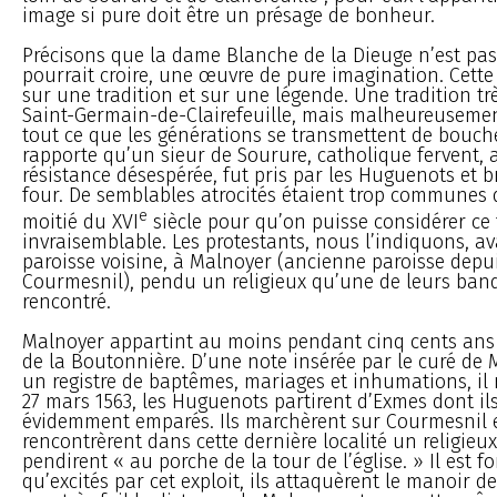
image si pure doit être un présage de bonheur.
Précisons que la dame Blanche de la Dieuge n’est pa
pourrait croire, une œuvre de pure imagination. Cette
sur une tradition et sur une légende. Une tradition t
Saint-Germain-de-Clairefeuille, mais malheureusem
tout ce que les générations se transmettent de bouc
rapporte qu’un sieur de Sourure, catholique fervent, 
résistance désespérée, fut pris par les Huguenots et b
four. De semblables atrocités étaient trop communes
e
moitié du XVI
siècle pour qu’on puisse considérer ce
invraisemblable. Les protestants, nous l’indiquons, a
paroisse voisine, à Malnoyer (ancienne paroisse depu
Courmesnil), pendu un religieux qu’une de leurs band
rencontré.
Malnoyer appartint au moins pendant cinq cents ans
de la Boutonnière. D’une note insérée par le curé de
un registre de baptêmes, mariages et inhumations, il 
27 mars 1563, les Huguenots partirent d’Exmes dont ils
évidemment emparés. Ils marchèrent sur Courmesnil 
rencontrèrent dans cette dernière localité un religieux 
pendirent « au porche de la tour de l’église. » Il est f
qu’excités par cet exploit, ils attaquèrent le manoir d