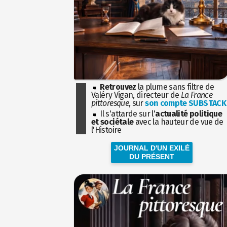
Retrouvez
la plume sans filtre de
Valéry Vigan, directeur de
La France
pittoresque
, sur
son compte SUBSTACK
Il s'attarde sur l'
actualité politique
et sociétale
avec la hauteur de vue de
l'Histoire
JOURNAL D'UN EXILÉ
DU PRÉSENT