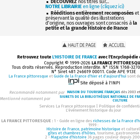
DÉCOUVREZ
nos titres sur...
NOTRE LIBRAIRIE
en ligne (cliquez ici)
Rééditions entièrement recomposées
et
préservant la qualité des illustrations
d'origine, nos ouvrages sont consacrés à
la
petite et la grande Histoire de France
Retrouvez toute
L'HISTOIRE DE FRANCE
avec l'Encyclopédie
Copyright © 1999-2026
LA FRANCE PITTORESQ
Tous droits réservés. Reproduction interdite. N° ISSN 1768-327
N° Siret 481 246619 00011. Code APE 913E
La France pittoresque
et
Guide de la France d'hier et d'aujourd'hui
sont d
Site déposé à l'INPI
Recommandé notamment par
MAISON DU TOURISME FRANÇAIS
dès 2003 e
SIGNETS DE LA BIBLIOTHÈQUE NATIONALE DE FR
Mentionné notamment par
CULTURE
Services La France pittoresque
|
Politique de confidenti
L'événement historique du jour
LA FRANCE PITTORESQUE :
1 - Guide en ligne des
richesses de la France d'h
1999 :
Histoire de France, patrimoine historique
et culturel
gîtes et chambres d'hôtes
, tourisme, gastronomie
2 -
Magazine d'histoire
36 pages couleur depuis 200