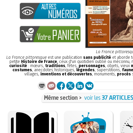
La France pittoresq
La France pittoresque
est une publication
sans publicité
et aborde t
petite
Histoire de France
, ceux d'un quotidien oublié ou méconnu,
curiosité
: mœurs,
traditions
, fêtes,
personnages
, objets, vieux
costumes
, anecdotes historiques,
légendes
, superstitions,
faune
villages,
inventions et découvertes
, monuments,
procès
s
Même section >
voir les
37 ARTICLE