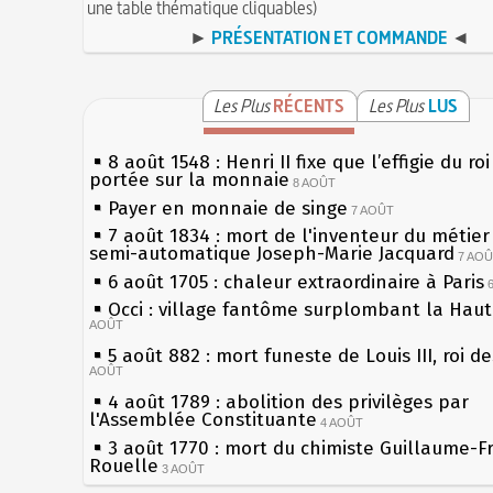
une table thématique cliquables)
►
PRÉSENTATION ET COMMANDE
◄
Les Plus
RÉCENTS
Les Plus
LUS
8 août 1548 : Henri II fixe que l’effigie du ro
portée sur la monnaie
8 AOÛT
Payer en monnaie de singe
7 AOÛT
7 août 1834 : mort de l'inventeur du métier 
semi-automatique Joseph-Marie Jacquard
7 AO
6 août 1705 : chaleur extraordinaire à Paris
Occi : village fantôme surplombant la Hau
AOÛT
5 août 882 : mort funeste de Louis III, roi d
AOÛT
4 août 1789 : abolition des privilèges par
l'Assemblée Constituante
4 AOÛT
3 août 1770 : mort du chimiste Guillaume-F
Rouelle
3 AOÛT