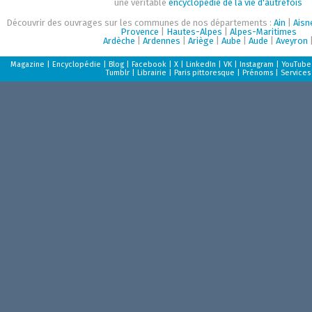
une véritable
encyclopédie de la vie d'autrefois
Découvrir des ouvrages sur les communes de nos départements :
Ain
|
Aisn
Provence
|
Hautes-Alpes
|
Alpes-Maritimes
Ardèche
|
Ardennes
|
Ariège
|
Aube
|
Aude
|
Aveyron
Magazine
|
Encyclopédie
|
Blog
|
Facebook
|
X
|
LinkedIn
|
VK
|
Instagram
|
YouTube
Tumblr
|
Librairie
|
Paris pittoresque
|
Prénoms
|
Services