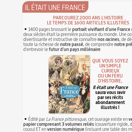
IL ÉTAIT UNE FRANCE
PARCOUREZ 2000 ANS L'HISTOIRE
LE TEMPS DE 1600 ARTICLES ILLUSTRÉS
1400 pages brossant le
portrait vivifiant d'une France
deux siècles était la première puissance du monde. Une oc
divertissante et instructive de connaître
nos racines
, de dé
toute la richesse de
notre passé
, de comprendre
notre pr
d'entrevoir le
futur d'un pays millénaire
QUE VOUS SOYEZ
UN SIMPLE
CURIEUX
OU UN FÉRU
D'HISTOIRE,
Il était une France
saura vous ravir
par ses récits
abondamment
illustrés !
Édité par
La France pittoresque
, cet ouvrage existe en
v
papier comprenant 3 volumes reliés
(couverture rigide, d
cousu) ET en
version numérique
(incluant une table des m