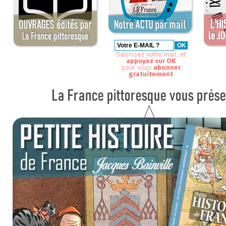
Saisissez votre mail, et
appuyez sur OK
pour vous
abonner
gratuitement