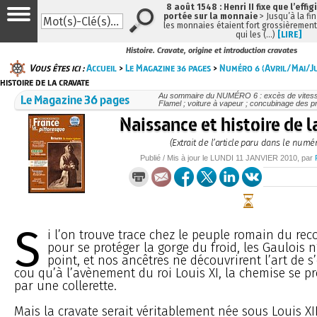
8 août 1548 : Henri II fixe que l’effig
portée sur la monnaie
> Jusqu’à la fin
les monnaies étaient fort grossièrement 
qui les (…)
[LIRE]
Histoire. Cravate, origine et introduction cravates
Vous êtes ici :
Accueil
>
Le Magazine 36 pages
>
Numéro 6 (Avril/Mai/Ju
histoire de la cravate
Le Magazine 36 pages
Au sommaire du NUMÉRO 6 : excès de vitesse 
Flamel ; voiture à vapeur ; concubinage des prê
Naissance et histoire de l
(Extrait de l’article paru dans le numé
Publié / Mis à jour le
LUNDI
11 JANVIER 2010
, par
S
i l’on trouve trace chez le peuple romain du rec
pour se protéger la gorge du froid, les Gaulois 
point, et nos ancêtres ne découvrirent l’art de 
cou qu’à l’avènement du roi Louis XI, la chemise se p
par une collerette.
Mais la cravate serait véritablement née sous Louis XI