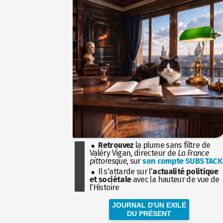
Retrouvez
la plume sans filtre de
Valéry Vigan, directeur de
La France
pittoresque
, sur
son compte SUBSTACK
Il s'attarde sur l'
actualité politique
et sociétale
avec la hauteur de vue de
l'Histoire
JOURNAL D'UN EXILÉ
DU PRÉSENT