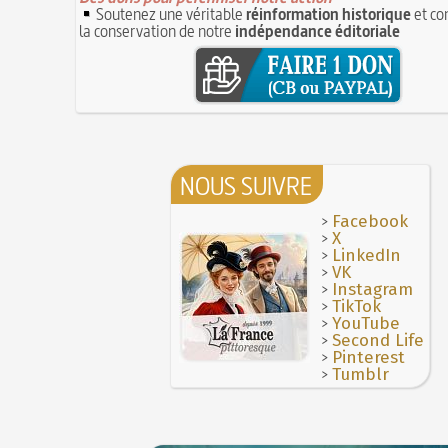
8 JUILLET
14 septembre 1927 : mort tragique de la d
Soutenez une véritable
réinformation historique
et co
8 juillet 1827 : mort du corsaire Robert Sur
Isadora Duncan
la conservation de notre
indépendance éditoriale
JUILLET
Poisson d'avril (Origine du)
7 juillet 1784 : mort de Louis Anseaume, l'u
Mentchikoff de Chartres : le bonbon et son 
pères de l'opéra-comique
7 JUILLET
Avoir la tête près du bonnet
6 juillet 1819 : décès de Sophie Blanchard,
On a souvent besoin d'un plus petit que so
femme aéronaute professionnelle
6 JUILLET
Bûche de Noël (Origine et histoire de la)
5 juillet 1857 : mort de Barthélemy Thimonn
28 juillet 1794 : supplice de Robespierre et
inventeur de la machine à coudre
5 JUILLET
NOUS SUIVRE
partie de ses complices
Maison Blanqui : restauration d'horloges et
16 octobre 1793 : exécution de la reine Mari
pendules anciennes (Moselle)
4 JUILLET
>
Antoinette
Facebook
4 juillet 1465 : ordonnance imposant la pr
>
X
Hâtez-vous lentement
lanternes dans les rues
>
LinkedIn
4 JUILLET
Troisième République (1870-1940)
>
VK
Voir la lune à gauche
3 JUILLET
>
Instagram
Vatel, « perdu d'honneur », se suicide lors 
3 juillet 987 : Hugues Capet est couronné et
>
TikTok
donné en 1671 par le prince de Condé à Louis
des Francs à Noyon
>
YouTube
3 JUILLET
>
Second Life
Maternités, archéologie de la figure mater
>
Pinterest
JUILLET
>
Tumblr
Le masque de l'ingérence ou le peuple sou
1ER JUILLET