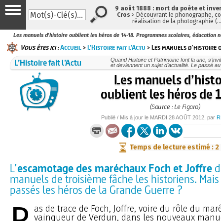
9 août 1888 : mort du poète et inve
Cros
> Découvrant le phonographe, con
réalisation de la photographie (
Les manuels d'histoire oublient les héros de 14-18. Programmes scolaires, éducation 
Vous êtes ici :
Accueil
>
L’Histoire fait l’Actu
> Les manuels d'histoire o
L’Histoire fait l’Actu
Quand Histoire et Patrimoine font la une, s’inv
et deviennent un sujet d’actualité. Le passé au
Les manuels d’histo
oublient les héros de
(Source : Le Figaro)
Publié / Mis à jour le
MARDI
28 AOÛT 2012
, par
R
Temps de lecture estimé : 2
L’
escamotage des maréchaux Foch et Joffre
d
manuels de troisième fâche les historiens. Mais
passés les héros de la Grande Guerre ?
P
as de trace de Foch, Joffre, voire du rôle du mar
vainqueur de Verdun, dans les nouveaux manuel