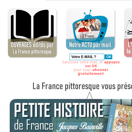
Saisissez votre mail, et
appuyez
sur OK
pour vous
abonner
gratuitement