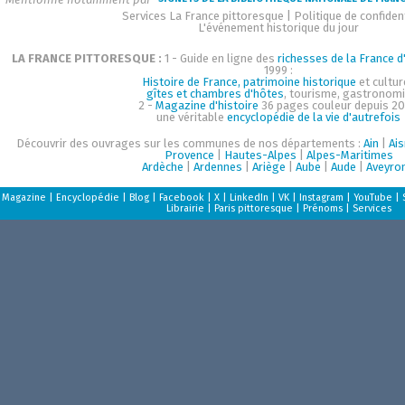
Services La France pittoresque
|
Politique de confident
L'événement historique du jour
LA FRANCE PITTORESQUE :
1 - Guide en ligne des
richesses de la France d'
1999 :
Histoire de France, patrimoine historique
et cultur
gîtes et chambres d'hôtes
, tourisme, gastronom
2 -
Magazine d'histoire
36 pages couleur depuis 20
une véritable
encyclopédie de la vie d'autrefois
Découvrir des ouvrages sur les communes de nos départements :
Ain
|
Ai
Provence
|
Hautes-Alpes
|
Alpes-Maritimes
Ardèche
|
Ardennes
|
Ariège
|
Aube
|
Aude
|
Aveyro
Magazine
|
Encyclopédie
|
Blog
|
Facebook
|
X
|
LinkedIn
|
VK
|
Instagram
|
YouTube
|
Librairie
|
Paris pittoresque
|
Prénoms
|
Services