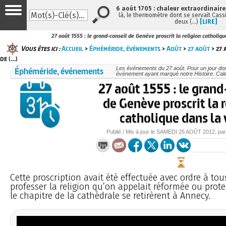
6 août 1705 : chaleur extraordinaire
là, le thermomètre dont se servait Cass
deux (…)
[LIRE]
27 août 1555 : le grand-conseil de Genève proscrit la religion catholique
Vous êtes ici :
Accueil
>
Éphéméride, événements
>
Août
>
27 août
> 27 
de (…)
Éphéméride, événements
Les événements du 27 août. Pour un jour do
événement ayant marqué notre Histoire. Cale
27 août 1555 : le grand
de Genève proscrit la 
catholique dans la v
Publié / Mis à jour le
SAMEDI
25 AOÛT 2012
, pa
Cette proscription avait été effectuée avec ordre à tou
professer la religion qu’on appelait réformée ou prote
le chapitre de la cathédrale se retirèrent à Annecy.