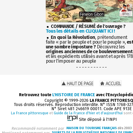
COMMANDE / RÉSUMÉ de l'ouvrage ?
Tous les détails en CLIQUANT ICI !
En quoi la Révolution
, prétendument
faite « par le peuple et pour le peuple »,
es
une sombre imposture ?
Découvrez les
origines anciennes de ce bouleversement
et les expédients utilisés avant et après 17
pour l'imposer au peuple
- - - - - - - - - - -
Retrouvez toute
L'HISTOIRE DE FRANCE
avec l'Encyclopédi
Copyright © 1999-2026
LA FRANCE PITTORES
Tous droits réservés. Reproduction interdite. N° ISSN 1768-32
N° Siret 481 246619 00011. Code APE 913E
La France pittoresque
et
Guide de la France d'hier et d'aujourd'hui
sont 
Site déposé à l'INPI
Recommandé notamment par
MAISON DU TOURISME FRANÇAIS
dès 2003
Mentionné notamment par
SIGNETS DE LA BIBLIOTHÈQUE NATIONALE DE FRAN