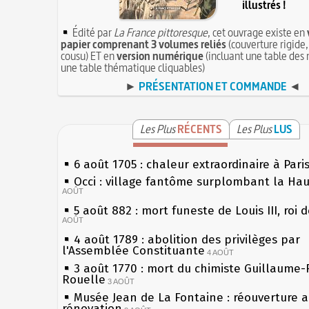
illustrés !
Édité par
La France pittoresque
, cet ouvrage existe en
papier comprenant 3 volumes reliés
(couverture rigide,
cousu) ET en
version numérique
(incluant une table des 
une table thématique cliquables)
►
PRÉSENTATION ET COMMANDE
◄
Les Plus
RÉCENTS
Les Plus
LUS
6 août 1705 : chaleur extraordinaire à Pari
Occi : village fantôme surplombant la Ha
AOÛT
5 août 882 : mort funeste de Louis III, roi 
AOÛT
4 août 1789 : abolition des privilèges par
l'Assemblée Constituante
4 AOÛT
3 août 1770 : mort du chimiste Guillaume-
Rouelle
3 AOÛT
Musée Jean de La Fontaine : réouverture 
rénovation