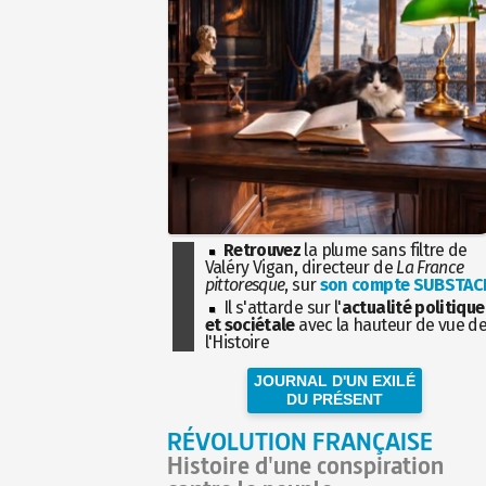
Retrouvez
la plume sans filtre de
Valéry Vigan, directeur de
La France
pittoresque
, sur
son compte SUBSTAC
Il s'attarde sur l'
actualité politique
et sociétale
avec la hauteur de vue d
l'Histoire
JOURNAL D'UN EXILÉ
DU PRÉSENT
RÉVOLUTION FRANÇAISE
Histoire d'une conspiration