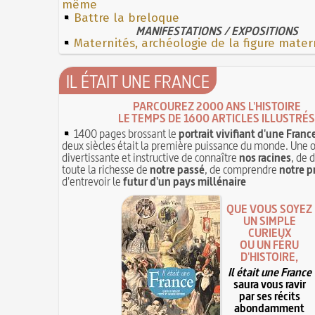
même
Battre la breloque
MANIFESTATIONS / EXPOSITIONS
Maternités, archéologie de la figure mater
IL ÉTAIT UNE FRANCE
PARCOUREZ 2000 ANS L'HISTOIRE
LE TEMPS DE 1600 ARTICLES ILLUSTRÉS
1400 pages brossant le
portrait vivifiant d'une Franc
deux siècles était la première puissance du monde. Une 
divertissante et instructive de connaître
nos racines
, de 
toute la richesse de
notre passé
, de comprendre
notre p
d'entrevoir le
futur d'un pays millénaire
QUE VOUS SOYEZ
UN SIMPLE
CURIEUX
OU UN FÉRU
D'HISTOIRE,
Il était une France
saura vous ravir
par ses récits
abondamment